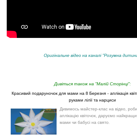
Оригінальне відео на
каналі "Розумна дитина
Дивіться також на "Малій Сторінці":
Красивий подаруночок для мами на 8 Березня - аплікація квіт
руками лілії та нарциси
Дивимось майстер-клас на відео, роб
аплікацію квіточок, даруємо найкращ
мами чи бабусі на свято.