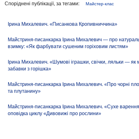
Споріднені публікації, за тегами:
Майстер-клас
Ірина Михалевич. «Писанкова Кропивниччина»
Майстриня-писанкарка Ірина Михалевич — про натураль
взимку: «Як фарбувати сушеним горіховим листям»
Ірина Михалевич. «Шумові іграшки, свічки, ляльки — як
забавки з горішка»
Майстриня-писанкарка Ірина Михалевич. «Про чорні пло
та плутанину»
Майстриня-писанкарка Ірина Михалевич. «Сухе варення
оповідка циклу «Дивовижі про рослини»