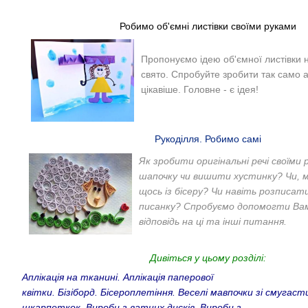
Робимо об'ємні листівки своїми руками
Пропонуємо ідею об'ємної листівки 
свято. Спробуйте зробити так само а
цікавіше. Головне - є ідея!
Рукоділля. Робимо самі
Як зробити оригінальні речі своїми
шапочку чи вишити хустинку? Чи, 
щось із бісеру? Чи навіть розписат
писанку? Спробуємо допомогти Ва
відповідь на ці та інші питання.
Дивіться у цьому розділі:
Аплікація на тканині
.
Аплікація паперової
квітки
.
Бізіборд
.
Бісероплетіння
.
Веселі мавпочки зі смугаст
шкарпеткок
.
Вироби з ватних дисків.
Вироби з