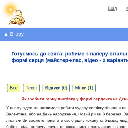
Вхід
▲ Вгору
Готуємось до свята: робимо з паперу вітальн
формі серця (майстер-клас, відео - 2 варіант
Все
Текст
Відгуки (0)
Мітки (1)
Як зробити гарну листівку у формі сердечка на Ден
У цьому відео ми навчимося робити чудову листівку-зізнання на
Валентина, або на День народження, Новий рік чи 8 березня. З
листівки Ви зможете привітати свою рідну кохану та близьку люд
бабцю, діда, подругу, друга, однокласника, однокласницю тощо