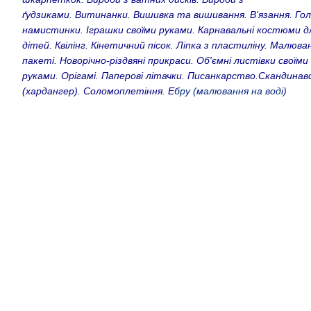
ґудзиками
.
Витинанки
.
Вишивка та вишивання
.
В'язання
.
Гол
намистинки
.
Іграшки своїми руками.
Карнавальні костюми д
дітей.
Квілінг
.
Кінетичний пісок
.
Ліпка з пластиліну
.
Малюван
пакеті
.
Новорічно-різдвяні прикраси
.
Об'ємні листівки своїми
руками
.
Орігамі
.
Паперові літачки.
Писанкарство
.
Скандинав
(хардангер)
.
Соломоплетіння.
Е
бру (малювання на воді)