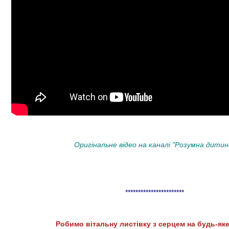
Оригінальне відео на
каналі "Розумна дитин
***********************
Робимо вітальну листівку з серцем на будь-як