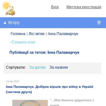
Вхід
Миттєва реєстрація
▲ Вгору
☰
Головна
::
Всі мітки
::
Інна Паламарчук
- Сховати опис
Публікації за тегом:
Інна Паламарчук
Сортувати:
За датою
За назвою
13-09-2023
Інна Паламарчук. Добірка віршів про війну в Україні
(частина друга)
"...Моє ймення зріднилося з
краєм,