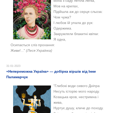
Вона з саду летіла легка,
Мов на крилах,
Підійшла аж до серця сльоза:
Чом чужа?
І любов їй упала до рук:
Одержима.
Закружляли блакитні квітки:
Я одна,
Осипається сліз прохання:
Живи!..."
(Леся Українка)
31-01-2023
«Непереможна Україна» — добірка віршів від Інни
Паламарчук
"Глибокі води сивого Дніпра
Несуть історію мого народу.
Козацька кров, нестримна і
жива,
Нуртує душу, кличе до походу.