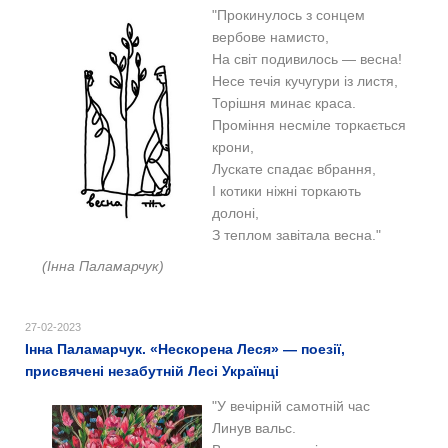
"Прокинулось з сонцем
вербове намисто,
На світ подивилось — весна!
Несе течія кучугури із листя,
Торішня минає краса.
Проміння несміле торкається
крони,
Лускате спадає вбрання,
І котики ніжні торкають
долоні,
З теплом завітала весна."
(Інна Паламарчук)
27-02-2023
Інна Паламарчук. «Нескорена Леся» — поезії,
присвячені незабутній Лесі Українці
"У вечірній самотній час
Линув вальс.