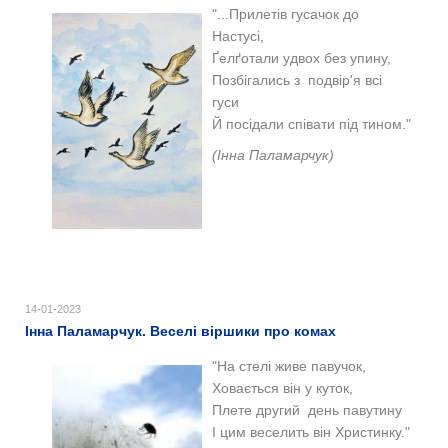
"...Прилетів гусачок до
Настусі,
Ґелґотали удвох без упину,
Позбігались з подвір'я всі
гуси
Й посідали співати під тином."
(Інна Паламарчук)
14-01-2023
Інна Паламарчук. Веселі віршики про комах
"На стелі живе павучок,
Ховається він у куток,
Плете другий день павутину
І цим веселить він Христинку."