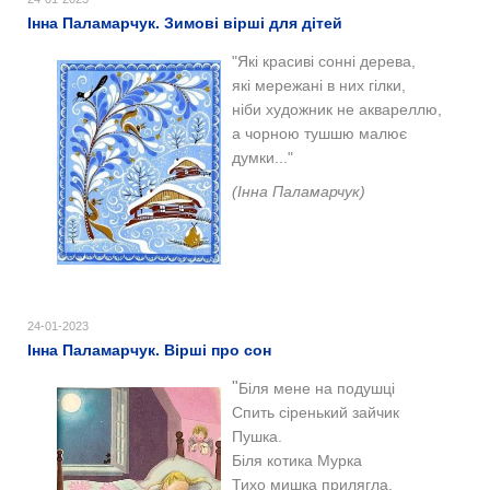
Інна Паламарчук. Зимові вірші для дітей
"Які красиві сонні дерева,
які мережані в них гілки,
ніби художник не аквареллю,
а чорною тушшю малює
думки..."
(Інна Паламарчук)
24-01-2023
Інна Паламарчук. Вірші про сон
"
Біля мене на подушці
Спить сіренький зайчик
Пушка.
Біля котика Мурка
Тихо мишка прилягла.