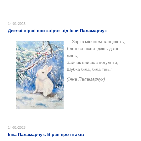
14-01-2023
Дитячі вірші про звірят від Інни Паламарчук
"...Зорі з місяцем танцюють,
Ллється пісня: дзінь-дзінь-
дзінь,
Зайчик вийшов погуляти,
Шубка біла, біла тінь."
(Інна Паламарчук)
14-01-2023
Інна Паламарчук. Вірші про птахів