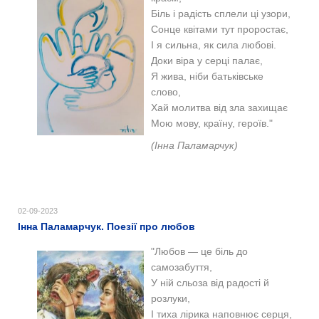
Біль і радість сплели ці узори,
Сонце квітами тут проростає,
І я сильна, як сила любові.
Доки віра у серці палає,
Я жива, ніби батьківське
слово,
Хай молитва від зла захищає
Мою мову, країну, героїв."
(Інна Паламарчук)
02-09-2023
Інна Паламарчук. Поезії про любов
"Любов — це біль до
самозабуття,
У ній сльоза від радості й
розлуки,
І тиха лірика наповнює серця,