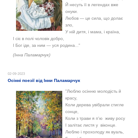
Й несуть її в легендах вже
онуки.
Любов — це сила, що долає
зло,
У ній дитя, і мама, і країна,
І сіє в полі чоловік добро,
І Бог іде, за ним — уся родина..."
(Інна Паламарчук)
02-09-2023
Осінні поезії від Інни Паламарчук
"Люблю осінню молодість й
красу,
Коли дерева увібрали стигле
сонце,
Коли з трави я п'ю живу росу
І залітає листя у віконце.
Люблю і прохолоду як вуаль,