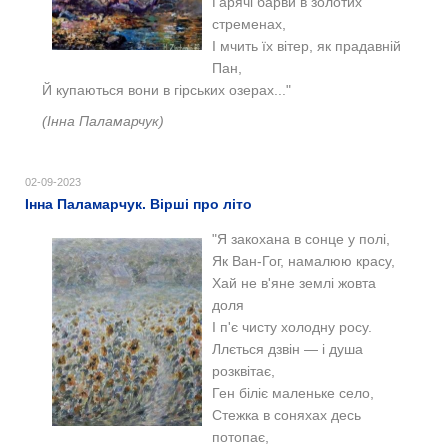
Гарячі барви в золотих
стременах,
І мчить їх вітер, як прадавній
Пан,
Й купаються вони в гірських озерах..."
(Інна Паламарчук)
02-09-2023
Інна Паламарчук. Вірші про літо
"Я закохана в сонце у полі,
Як Ван-Гог, намалюю красу,
Хай не в'яне землі жовта
доля
І п'є чисту холодну росу.
Ллється дзвін — і душа
розквітає,
Ген біліє маленьке село,
Стежка в соняхах десь
потопає,