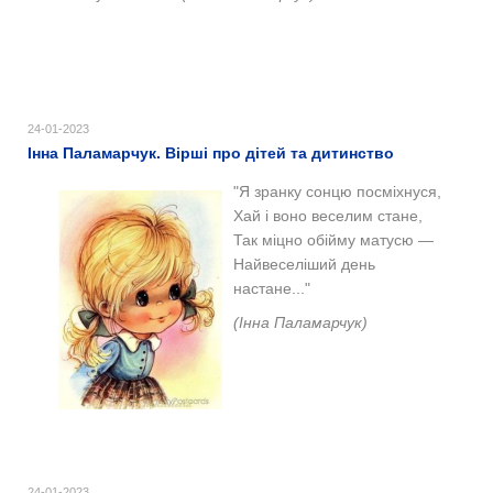
24-01-2023
Інна Паламарчук. Вірші про дітей та дитинство
"Я зранку сонцю посміхнуся,
Хай і воно веселим стане,
Так міцно обійму матусю —
Найвеселіший день
настане..."
(Інна Паламарчук)
24-01-2023