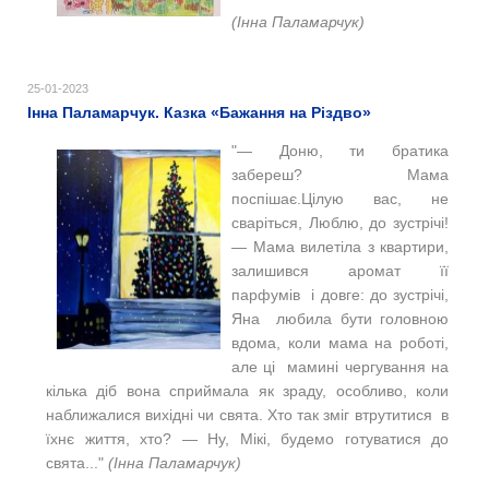
(Інна Паламарчук)
25-01-2023
Інна Паламарчук. Казка «Бажання на Різдво»
"— Доню, ти братика
забереш? Мама
поспішає.Цілую вас, не
сваріться, Люблю, до зустрічі!
— Мама вилетіла з квартири,
залишився аромат її
парфумів і довге: до зустрічі,
Яна любила бути головною
вдома, коли мама на роботі,
але ці мамині чергування на
кілька діб вона сприймала як зраду, особливо, коли
наближалися вихідні чи свята. Хто так зміг втрутитися в
їхнє життя, хто? — Ну, Мікі, будемо готуватися до
свята..."
(Інна Паламарчук)