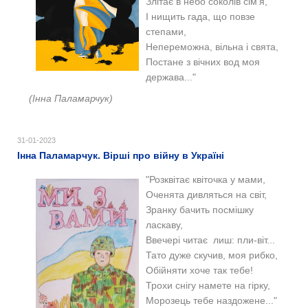
Злітає в небо соколів сім'я,
І нищить гада, що повзе
степами,
Непереможна, вільна і свята,
Постане з вічних вод моя
держава..."
(Інна Паламарчук)
31-01-2023
Інна Паламарчук. Вірші про війну в Україні
"Розквітає квіточка у мами,
Оченята дивляться на світ,
Зранку бачить посмішку
ласкаву,
Ввечері читає лиш: пли-віт...
Тато дуже скучив, моя рибко,
Обійняти хоче так тебе!
Трохи снігу намете на гірку,
Морозець тебе наздожене..."