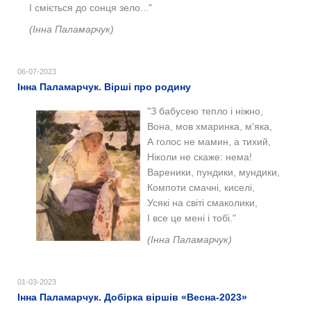
І сміється до сонця зело..."
(Інна Паламарчук)
06-07-2023
Інна Паламарчук. Вірші про родину
"З бабусею тепло і ніжно,
Вона, мов хмаринка, м'яка,
А голос не мамин, а тихий,
Ніколи не скаже: нема!
Вареники, пундики, мундики,
Компоти смачні, киселі,
Усякі на світі смаколики,
І все це мені і тобі."
(Інна Паламарчук)
01-03-2023
Інна Паламарчук. Добірка віршів «Весна-2023»