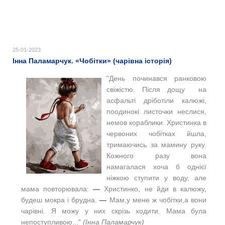
25-01-2023
Інна Паламарчук. «Чобітки» (чарівна історія)
"День починався ранковою
свіжістю. Після дощу на
асфальті дріботіли калюжі,
поодинокі листочки неслися,
немов кораблики. Христинка в
червоних чобітках йшла,
тримаючись за мамину руку.
Кожного разу вона
намагалася хоча б однієї
ніжкою ступити у воду, але
мама повторювала:
—
Христинко, не йди в калюжу,
будеш мокра і брудна.
—
Мам,у мене ж чобітки,а вони
чарівні. Я можу у них скрізь ходити. Мама була
непоступливою..."
(Інна Паламарчук)