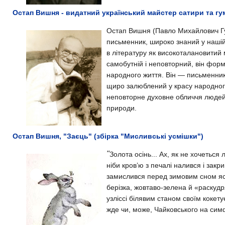
Остап Вишня - видатний український майстер сатири та г
Остап Вишня
(
Павло Михайлович Г
письменник, широко знаний у нашій
в літературу як високоталановитий 
самобутній і неповторний, він форм
народного життя. Він — письменник 
щиро залюблений у красу народного
неповторне духовне обличчя
людей
природи.
Остап Вишня, "Заєць" (збірка "Мисливські усмішки")
"
Золота осінь...
Ах, як не хочеться 
ніби кров’ю з печалі налився і закр
замислився перед зимовим сном ясен
берізка, жовтаво-зелена й «раскуд
узліссі білявим станом своїм кокету
жде чи, може, Чайковського на сим