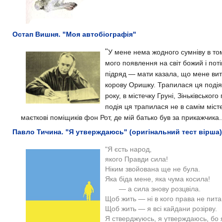
Остап Вишня. "Моя автобіографія"
"
У мене нема жодного сумніву в том
мого появлення на світ божий і поті
підряд — мати казала, що мене вит
корову Оришку.
Трапилася ця подія
року, в містечку Груні, Зіньківськог
подія ця трапилася не в самім містеч
маєткові поміщиків фон Рот, де мій батько був за прикажчика..
Павло Тичина. "Я утверждаюсь" (оригінальний тест вірша)
"Я єсть народ,
якого Правди сила!
Ніким звойована ще не була.
Яка біда мене, яка чума косила!
— а сила знову розцвіла.
Щоб жить — ні в кого права не пит
Щоб жить — я всі кайдани розірву.
Я стверджуюсь, я утверждаюсь, бо я