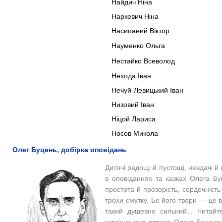
Найдич Ніна
Наркевич Ніна
Насипаний Віктор
Науменко Ольга
Нестайко Всеволод
Нехода Іван
Нечуй-Левицький Іван
Низовий Іван
Ніцой Лариса
Носов Микола
Олег Буцень, добірка оповідань
Дитячі радощі й пустощі, невдачі 
в оповіданнях та казках Олега Б
простота й прозорість, сердечність
трохи смутку. Бо його твори — це ві
такий душевно сильний... Читайт