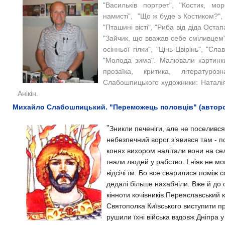
"Васильків портрет", "Костик, мо
намисті", "Що ж буде з Костиком?", 
"Пташині вісті", "Риба від діда Остап
"Зайчик, що вважав себе сміливцем",
осінньої гілки", "Цінь-Цвірінь", "Сл
"Молода зима"​. Малювали картинки
прозаїка, критика, літературо
Слабошпицького художники: Наталія 
Анікін.
Михайло Слабошпицький. "Переможець половців" (авторс
"
Зникли печеніги, але не поселився
небезпечний ворог з’явився там - п
конях вихором налітали вони на сел
гнали людей у рабство. І ніяк не мо
відсічі їм. Бо все сварилися поміж 
дедалі більше нахабніли. Вже й до 
кінноти кочівників.
Переяславський 
Святополка Київського виступити пр
рушили їхні війська вздовж Дніпра 