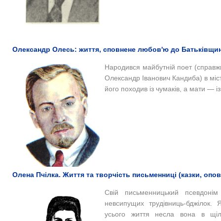
Олександр Олесь: життя, сповнене любов'ю до Батьківщин
Народився майбутній поет (справ
Олександр Іванович Кандиба) в міст
його походив із чумаків, а мати — із 
Олена Пчілка. Життя та творчість письменниці (казки, опові
Свій письменницький псевдонім
невсипущих трудівниць-бджілок. 
усього життя несла вона в щіль