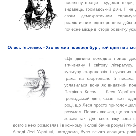
посильну працю - художні твори, 
видавець, громадський діяч. Її не
своїм демократичним спрямува
реалістичним відтворенням дійснос
почесне місце в історії розвитку укр
Олесь Ільченко. «Хто не жив посеред бурі, той ціни не знає
«
Ця дівчина володіла понад дес
вітчизняну і світову літературу,
культуру стародавніх і сучасних 
грала на фортепіано й писала ц
уславилася вона як видатний пое
Петрівна Косач — Леся Українка
громадський діяч, казав після одні
році, що Леся просто приголомшила
розумом. Павлик вважав, що вона ж
зовсім так. Для свого віку вона 
довго з нею розмовляв і в кожному її слові бачив розум і глибо
А тоді Лесі Українці, нагадаємо, було всього двадцять рокі