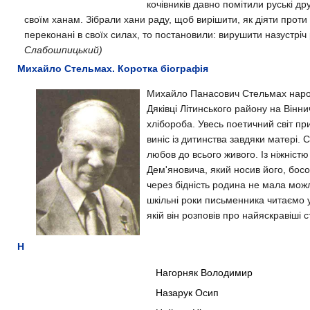
кочівників давно помітили руські д
своїм ханам. Зібрали хани раду, щоб вирішити, як діяти проти 
переконані в своїх силах, то постановили: вирушити назустріч р
Слабошпицький)
Михайло Стельмах. Коротка біографія
Михайло Панасович Стельмах народ
Дяківці Літинського району на Вінн
хлібороба. Увесь поетичний світ пр
виніс із дитинства завдяки матері.
любов до всього живого. Із ніжністю
Дем'яновича, який носив його, босо
через бідність родина не мала можл
шкільні роки письменника читаємо у 
якій він розповів про найяскравіші с
Н
Нагорняк Володимир
Назарук Осип