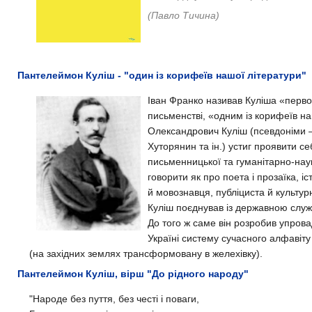
(Павло Тичина)
Пантелеймон Куліш - "один із корифеїв нашої літератури"
Іван Франко називав Куліша «перво
письменстві, «одним із корифеїв н
Олександрович Куліш (псевдоніми 
Хуторянин та ін.) устиг проявити с
письменницької та гуманітарно-наук
говорити як про поета і прозаїка, 
й мовознавця, публіциста й культур
Куліш поєднував із державною служ
До того ж саме він розробив упров
Україні систему сучасного алфавіту 
(на західних землях трансформовану в желехівку).
Пантелеймон Куліш, вірш "До рідного народу"
"Народе без пуття, без честі і поваги,