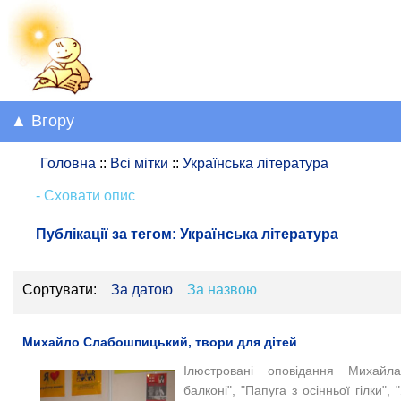
▲ Вгору
Головна
::
Всі мітки
::
Українська література
- Сховати опис
Публікації за тегом:
Українська література
Сортувати:
За датою
За назвою
Михайло Слабошпицький, твори для дітей
Ілюстровані оповідання Михайл
балконі", "Папуга з осінньої гілки", 