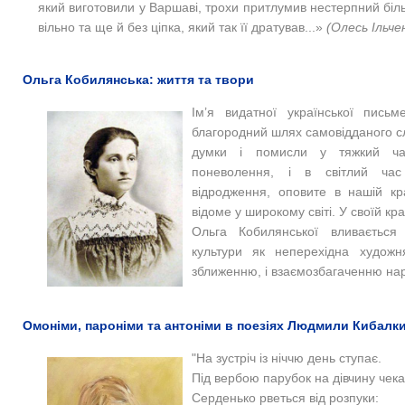
який виготовили у Варшаві, трохи притлумив нестерпний біл
вільно та ще й без ціпка, який так її дратував...»
(Олесь Ільче
Ольга Кобилянська: життя та твори
Ім’я видатної української письм
благородний шлях самовідданого сл
думки і помисли у тяжкий час
поневолення, і в світлий час 
відродження, оповите в нашій кр
відоме у широкому світі. У своїй к
Ольга Кобилянської вливається
культури як неперехідна художн
зближенню, і взаємозбагаченню нар
Омоніми, пароніми та антоніми в поезіях Людмили Кибалк
"На зустріч із ніччю день ступає.
Під вербою парубок на дівчину чека
Серденько рветься від розпуки: