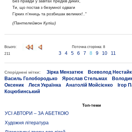
Без правди у завітах предків диких,
Ти, що постав з безумної одваги
Гірких п'яниць та розбишак великих!.."
(Пантелеймон Куліш)
Всього:
Поточна сторінка: 8
3
4
5
6
7
8
9
10
11
211
Зірка Мензатюк
Всеволод Нестайк
Споріднені мітки:
Василь Голобородько
Ярослав Стельмах
Володи
Оксеник
Леся Українка
Анатолій Мойсієнко
Ігор 
Коцюбинський
Топ-теми
УСІ АВТОРИ – ЗА АБЕТКОЮ
Художня література