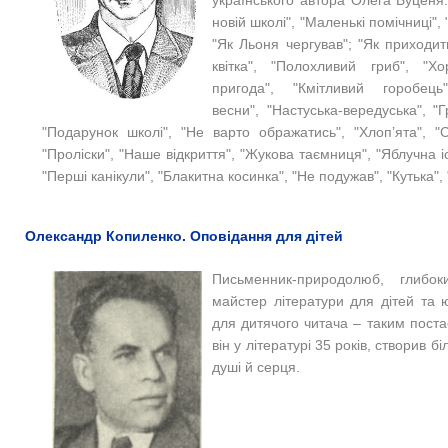
українського автора Олега Буценя: 
новій школі", "Маленькі помічниці", 
"Як Льоня чергував"; "Як приходит
квітка", "Полохливий гриб", "Х
пригода", "Кмітливий горобець
весни",
"Настуська-вередуська", "
"Подарунок школі", "Не варто ображатись", "Хлоп’ята", "
"Проліски", "Наше відкриття", "Жукова таємниця", "Яблучна іс
"Перші канікули", "Блакитна косинка", "Не подужав", "Кутька", 
Олександр Копиленко. Оповідання для дітей
Письменник-природолюб, глибо
майстер літератури для дітей та 
для дитячого читача – таким пост
він у літературі 35 років, створив б
душі й серця.