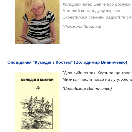
Холодний вітер шепче про розлуку,
А теплий спогад душу зігріває.
Схрестилися стежини радості та сму
(Людмила Кибалка)
Оповідання "Кумедія з Костем" (Володимир Винниченко)
"Діло вийшло так. Кость та ще троє
Микита - пасли товар на лугу. Хлопці 
(Володимир Винниченко)