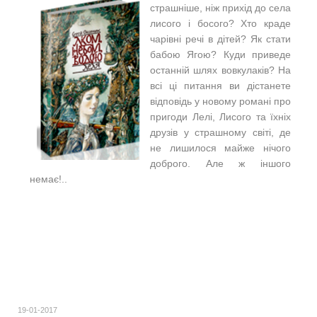
страшніше, ніж прихід до села
лисого і босого? Хто краде
чарівні речі в дітей? Як стати
бабою Ягою? Куди приведе
останній шлях вовкулаків? На
всі ці питання ви дістанете
відповідь у новому романі про
пригоди Лелі, Лисого та їхніх
друзів у страшному світі, де
не лишилося майже нічого
доброго. Але ж іншого
немає!..
19-01-2017