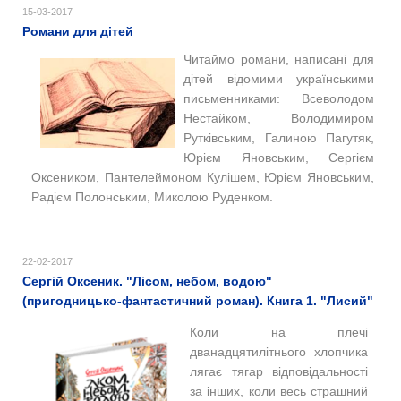
15-03-2017
Романи для дітей
Читаймо романи, написані для
дітей відомими українськими
письменниками: Всеволодом
Нестайком, Володимиром
Рутківським, Галиною Пагутяк,
Юрієм Яновським, Сергієм
Оксеником, Пантелеймоном Кулішем, Юрієм Яновським,
Радієм Полонським, Миколою Руденком.
22-02-2017
Сергій Оксеник. "Лісом, небом, водою"
(пригодницько-фантастичний роман). Книга 1. "Лисий"
Коли на плечі
дванадцятилітнього хлопчика
лягає тягар відповідальності
за інших, коли весь cтрашний