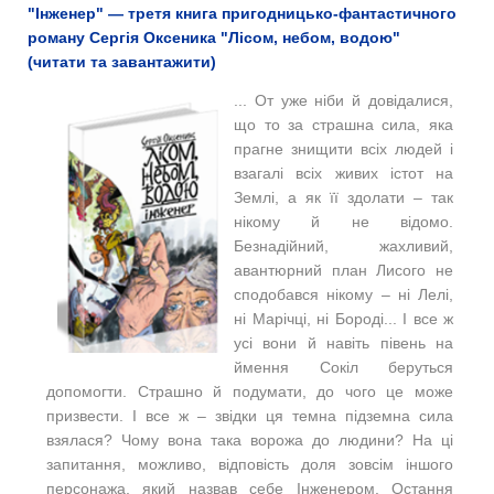
"Інженер" — третя книга пригодницько-фантастичного
роману Сергія Оксеника "Лісом, небом, водою"
(читати та завантажити)
... От уже ніби й довідалися,
що то за страшна сила, яка
прагне знищити всіх людей і
взагалі всіх живих істот на
Землі, а як її здолати – так
нікому й не відомо.
Безнадійний, жахливий,
авантюрний план Лисого не
сподобався нікому – ні Лелі,
ні Марічці, ні Бороді... І все ж
усі вони й навіть півень на
ймення Сокіл беруться
допомогти. Страшно й подумати, до чого це може
призвести. І все ж – звідки ця темна підземна сила
взялася? Чому вона така ворожа до людини? На ці
запитання, можливо, відповість доля зовсім іншого
персонажа, який назвав себе Інженером. Остання