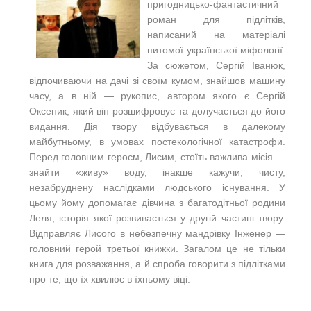
пригодницько-фантастичний
роман для підлітків,
написаний на матеріалі
питомої української міфології.
За сюжетом, Сергій Іванюк,
відпочиваючи на дачі зі своїм кумом, знайшов машину
часу, а в ній — рукопис, автором якого є Сергій
Оксеник, який він розшифровує та долучається до його
видання. Дія твору відбувається в далекому
майбутньому, в умовах постекологічної катастрофи.
Перед головним героєм, Лисим, стоїть важлива місія —
знайти «живу» воду, інакше кажучи, чисту,
незабруднену наслідками людського існування. У
цьому йому допомагає дівчина з багатодітньої родини
Леля, історія якої розвивається у другій частині твору.
Відправляє Лисого в небезпечну мандрівку Інженер —
головний герой третьої книжки. Загалом це не тільки
книга для розважання, а й спроба говорити з підлітками
про те, що їх хвилює в їхньому віці.