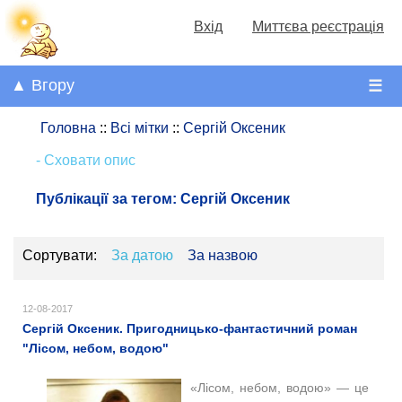
Вхід
Миттєва реєстрація
▲ Вгору
☰
Головна
::
Всі мітки
::
Сергій Оксеник
- Сховати опис
Публікації за тегом:
Сергій Оксеник
Сортувати:
За датою
За назвою
12-08-2017
Сергій Оксеник. Пригодницько-фантастичний роман
"Лісом, небом, водою"
«Лісом, небом, водою» — це