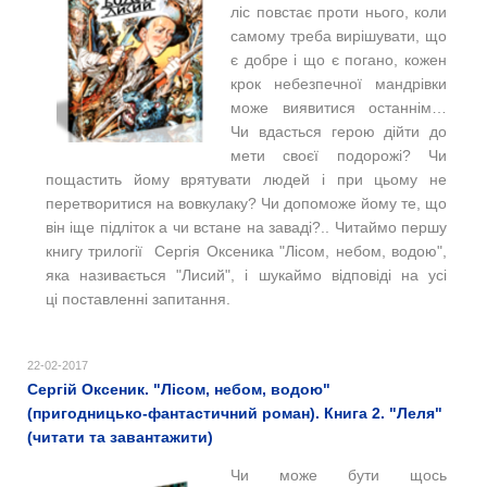
ліс повстає проти нього, коли
самому треба вирішувати, що
є добре і що є погано, кожен
крок небезпечної мандрівки
може виявитися останнім…
Чи вдасться герою дійти до
мети своєї подорожі? Чи
пощастить йому врятувати людей і при цьому не
перетворитися на вовкулаку? Чи допоможе йому те, що
він іще підліток а чи встане на заваді?.. Читаймо першу
книгу трилогії Сергія Оксеника "Лісом, небом, водою",
яка називається "Лисий", і шукаймо відповіді на усі
ці поставленні запитання.
22-02-2017
Сергій Оксеник. "Лісом, небом, водою"
(пригодницько-фантастичний роман). Книга 2. "Леля"
(читати та завантажити)
Чи може бути щось