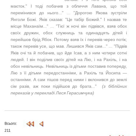
маєток." І тоді побачив з обличчя Лавана, що той
перемінився до нього..." ... "Дорогою Якова зустріли
Янголи Божі. Яків сказав: "
Це табір Божий." І назвав те
місце Маханаїм..." ... "Тієї ж ночі він підвівся, взяв обох
своїх дружин, обох служниць та одинадцять дітей і
перейшов брід Ябок. Потому взяв їх і перевів через потік;
також перевів усе, що мав. Лишився Яків сам..." ... "Підвів
Яків очі та й побачив, що йде Ісав, а з ним чотири сотні
людей. І він поділив своїх дітей на Лію, і на Рахіль, і на
обох невільниць. Невільниць із дітьми поставив попереду,
Лію з її дітьми передостанніми, а Рахіль та Йосипа —
останніми. А сам
пішов перед ними і вклонився до землі
сім разів, аж поки підійшов до брата..."
(з біблійних
переказів у перекладі Леся Герасимчука)
Всього:
211