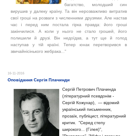
багатство, молодший син
вирушив у далеку країну. Та він нерозважливо витратив
свої гроші на розваги з численними друзями. Але настав
час і перед ним постала гірка правда: його гроші
закінчилися. А коли у нього не стало грошей, його
полишили й друзі. Він недоїдав, а тут ще й голод
наступав у тій країні. Тепер юнак перетворився в
звичайнісінького жебрака..."
16-11-2016
Оповідання Сергія Плачинди
Сергій Петрович Плачинда
(літературний псевдонім -
Сергій Кожухар), — відомий
український письменник,
прозаїк, публіцист, літературний
критик.
"Серед степу
широкого... (Гілея)",
"Роксолана", "Міфи і легенди