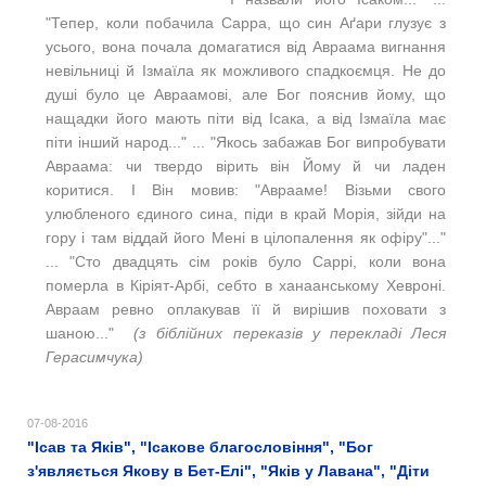
"Тепер, коли побачила Сарра, що син Аґари глузує з
усього, вона почала домагатися від Авраама вигнання
невільниці й Ізмаїла як можливого спадкоємця. Не до
душі було це Авраамові, але Бог пояснив йому, що
нащадки його мають піти від Ісака, а від Ізмаїла має
піти інший народ..." ... "Якось забажав Бог випробувати
Авраама: чи твердо вірить він Йому й чи ладен
коритися. І Він мовив: "Аврааме! Візьми свого
улюбленого єдиного сина, піди в край Морія, зійди на
гору і там віддай його Мені в цілопалення як офіру"..."
... "Сто двадцять сім років було Саррі, коли вона
померла в Кіріят-Арбі, себто в ханаанському Хевроні.
Авраам ревно оплакував її й вирішив поховати з
шаною..."
(з біблійних переказів у перекладі Леся
Герасимчука)
07-08-2016
"Ісав та Яків", "Ісакове благословіння", "Бог
з'являється Якову в Бет-Елі", "Яків у Лавана", "Діти