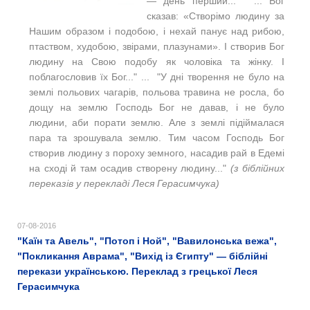
— день перший..." ... Бог
сказав: «Створімо людину за
Нашим образом і подобою, і нехай панує над рибою,
птаством, худобою, звірами, плазунами». І створив Бог
людину на Свою подобу як чоловіка та жінку. І
поблагословив їх Бог..." ... "У дні творення не було на
землі польових чагарів, польова травина не росла, бо
дощу на землю Господь Бог не давав, і не було
людини, аби порати землю. Але з землі підіймалася
пара та зрошувала землю. Тим часом Господь Бог
створив людину з пороху земного, насадив рай в Едемі
на сході й там осадив створену людину..."
(з біблійних
переказів у перекладі Леся Герасимчука)
07-08-2016
"Каїн та Авель", "Потоп і Ной", "Вавилонська вежа",
"Покликання Аврама", "Вихід із Єгипту" — біблійні
перекази українською. Переклад з грецької Леся
Герасимчука