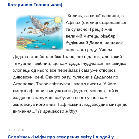
Катериною Гповацькою)
"
Колись, за сивої давнини, в
Афінах (столиці стародавньої
та сучасної Греції) жив
великий митець, різьбяр і
будівничий Дедал, нащадок
царського роду.
Учнем
Дедала став його небіж Талос, ще підліток, але такий
тямущий і здібний, що сам Дедал чудувався, як швидко
хлопець од нього все переймає і сам уже створює
дивовижні речі.
Одного разу, гуляючи з Дедалом по
Акрополю, Талос спіткнувся і впав з висоти. У його
смерті афіняни звинуватили Дедала, мовляв, той із
заздрощів надумав позбутися свого учня і сам
зіштовхнув його вниз. І афінський люд засудив митця до
вигнання..."
(з грецького міфу)
05-09-2016
Слов'янські міфи про створення світу і людей у