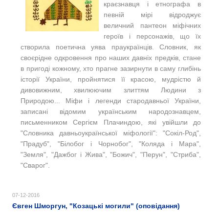
краєзнавця і етнографа в
певній мірі відроджує
величний пантеон міфічних
героїв і персонажів, що їх
створила поетична уява праукраїнців. Словник, як
своєрідне одкровення про наших давніх предків, стане
в пригоді кожному, хто прагне зазирнути в саму глибінь
історії України, пройнятися її красою, мудрістю й
дивовижним, хвилюючим злиттям Людини з
Природою... Міфи і легенди стародавньої України,
записані відомим українським народознавцем,
письменником Сергієм Плачиндою, які увійшли до
"Словника давньоукраїнської міфології": "Сокіл-Род",
"Прадуб", "Білобог і Чорнобог", "Коляда і Мара",
"Земля", "Дажбог і Жива", "Божич", "Перун", "Стриба",
"Сварог".
07-12-2016
Євген Шморгун, "Козацькі могили" (оповідання)