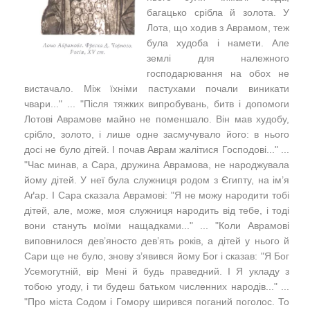
багацько срібла й золота. У
Лота, що ходив з Аврамом, теж
була худоба і намети. Але
землі для належного
господарювання на обох не
вистачало. Між їхніми пастухами почали виникати
чвари..." ... "Після тяжких випробувань, битв і допомоги
Лотові Аврамове майно не поменшало. Він мав худобу,
срібло, золото, і лише одне засмучувало його: в нього
досі не було дітей. І почав Аврам жалітися Господові..." ...
"Час минав, а Сара, дружина Аврамова, не народжувала
йому дітей. У неї була служниця родом з Єгипту, на ім’я
Аґар. І Сара сказала Аврамові: "Я не можу народити тобі
дітей, але, може, моя служниця народить від тебе, і тоді
вони стануть моїми нащадками..." ... "Коли Аврамові
виповнилося дев’яносто дев’ять років, а дітей у нього й
Сари ще не було, знову з’явився йому Бог і сказав: "Я Бог
Усемогутній, вір Мені й будь праведний. І Я укладу з
тобою угоду, і ти будеш батьком численних народів..." ...
"Про міста Содом і Гомору ширився поганий поголос. То