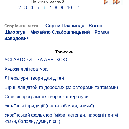
Поточна сторінка: 6
1
2
3
4
5
6
7
8
9
10
11
Сергій Плачинда
Євген
Споріднені мітки:
Шморгун
Михайло Слабошпицький
Роман
Завадович
Топ-теми
УСІ АВТОРИ – ЗА АБЕТКОЮ
Художня література
Літературні твори для дітей
Вірші для дітей та дорослих (за авторами та темами)
Список програмних творів з літератури
Українські традиції (свята, обряди, звичаї)
Український фольклор (міфи, легенди, народні притчі,
казки, балади, думи, пісні)