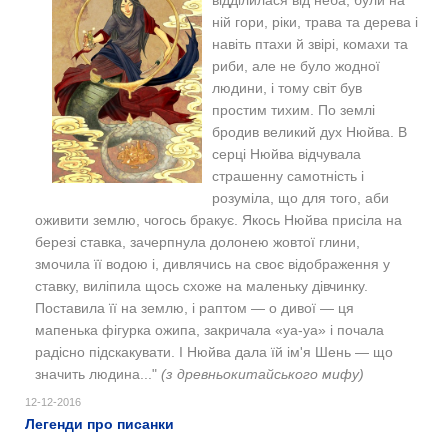
ній гори, ріки, трава та дерева і
навіть птахи й звірі, комахи та
риби, але не було жодної
людини, і тому світ був
простим тихим. По землі
бродив великий дух Нюйва. В
серці Нюйва відчувала
страшенну самотність і
розуміла, що для того, аби
оживити землю, чогось бракує.
Якось Нюйва присіла на
березі ставка, зачерпнула долонею жовтої глини,
змочила її водою і, дивлячись на своє відображення у
ставку, виліпила щось схоже на маленьку дівчинку.
Поставила її на землю, і раптом — о дивої — ця
мапенька фігурка ожипа, закричала «уа-уа» і почала
радісно підскакувати. І Нюйва дала їй ім'я Шень — що
значить людина..."
(з древньокитайського мифу)
12-12-2016
Легенди про писанки