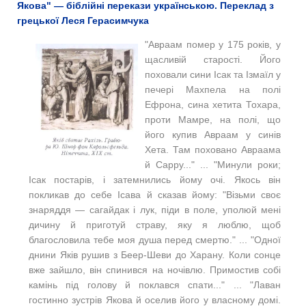
Якова" — біблійні перекази українською. Переклад з
грецької Леся Герасимчука
"
Авраам помер у 175 років, у
щасливій старості. Його
поховали сини Ісак та Ізмаїл у
печері Махпела на полі
Ефрона, сина хетита Тохара,
проти Мамре, на полі, що
його купив Авраам у синів
Хета. Там поховано Авраама
й Сарру..." ... "Минули роки;
Ісак постарів, і затемнились йому очі. Якось він
покликав до себе Ісава й сказав йому: "Візьми своє
знаряддя — сагайдак і лук, піди в поле, уполюй мені
дичину й приготуй страву, яку я люблю, щоб
благословила тебе моя душа перед смертю." ... "Одної
днини Яків рушив з Беер-Шеви до Харану. Коли сонце
вже зайшло, він спинився на ночівлю. Примостив собі
камінь під голову й поклався спати..." ... "Лаван
гостинно зустрів Якова й оселив його у власному домі.