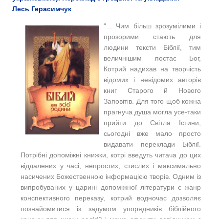
Лесь Герасимчук
"... Чим більш зрозумілими і
прозорими стають для
людини тексти Біблії, тим
величнішим постає Бог,
Котрий надихав на творчість
відомих і невідомих авторів
книг Старого й Нового
Заповітів.
Для того щоб кожна
прагнуча душа могла усе-таки
прийти до Світла Істини,
сьогодні вже мало просто
видавати переклади Біблії.
Потрібні допоміжні книжки, котрі введуть читача до цих
віддалених у часі, непростих, стислих і максимально
насичених Божественною інформацією творів.
Одним із
випробуваних у царині допоміжної літератури є жанр
конспективного переказу, котрий водночас дозволяє
познайомитися із задумом упорядників біблійного