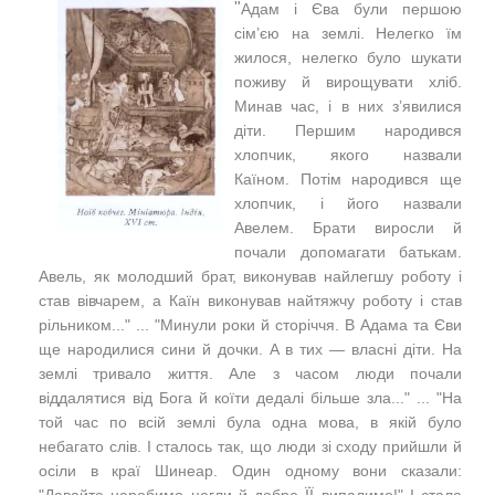
"
Адам і Єва були першою
сім’єю на землі. Нелегко їм
жилося, нелегко було шукати
поживу й вирощувати хліб.
Минав час, і в них з’явилися
діти. Першим народився
хлопчик, якого назвали
Каїном. Потім народився ще
хлопчик, і його назвали
Авелем. Брати виросли й
почали допомагати батькам.
Авель, як молодший брат, виконував найлегшу роботу і
став вівчарем, а Каїн виконував найтяжчу роботу і став
рільником..." ... "Минули роки й сторіччя. В Адама та Єви
ще народилися сини й дочки. А в тих — власні діти. На
землі тривало життя. Але з часом люди почали
віддалятися від Бога й коїти дедалі більше зла..." ... "На
той час по всій землі була одна мова, в якій було
небагато слів.
І сталось так, що люди зі сходу прийшли й
осіли в краї Шинеар. Один одному вони сказали:
"
Давайте наробимо цегли й добре ЇЇ випалимо!" І стала