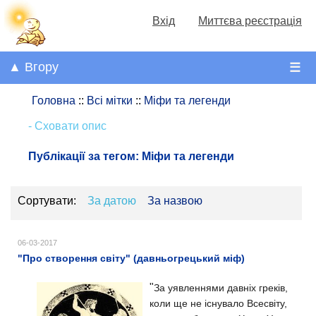
Вхід
Миттєва реєстрація
▲ Вгору
☰
Головна
::
Всі мітки
::
Міфи та легенди
- Сховати опис
Публікації за тегом:
Міфи та легенди
Сортувати:
За датою
За назвою
06-03-2017
"Про створення світу" (давньогрецький міф)
"
За уявленнями давніх греків,
коли ще не існувало Всесвіту,