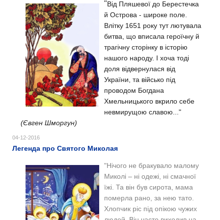
"
Від Пляшевої до Берестечка
й Острова - широке поле.
Влітку 1651 року тут лютувала
битва, що вписала героїчну й
трагічну
сторінку в історію
нашого народу. І хоча тоді
доля відвернулася від
України, та військо під
проводом Богдана
Хмельницького вкрило себе
невмирущою славою..."
(Євген Шморгун)
04-12-2016
Легенда про Святого Миколая
"Нічого не бракувало малому
Миколі – ні одежі, ні смачної
їжі. Та він був сирота, мама
померла рано, за нею тато.
Хлопчик ріс під опікою чужих
людей. Він часто виходив на