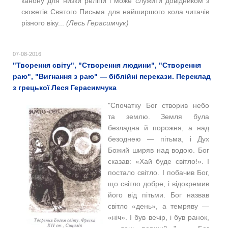
канону для низки релігій і може служити довідником з
сюжетів Святого Письма для найширшого кола читачів
різного віку
...
(Лесь Герасимчук)
07-08-2016
"Творення світу", "Створення людини", "Створення
раю", "Вигнання з раю" — біблійні перекази. Переклад
з грецької Леся Герасимчука
"Спочатку Бог створив небо
та землю. Земля була
безладна й порожня, а над
безоднею — пітьма, і Дух
Божий ширяв над водою. Бог
сказав: «Хай буде світло!». І
постало світло. І побачив Бог,
що світло добре, і відокремив
його від пітьми. Бог назвав
світло «день», а темряву —
«ніч». І був вечір, і був ранок,