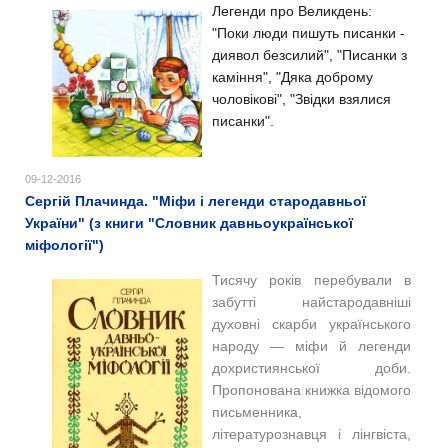
Легенди про Великдень:
"Поки люди пишуть писанки -
диявол безсилий", "Писанки з
каміння", "Дяка доброму
чоловікові", "Звідки взялися
писанки".
09-12-2016
Сергій Плачинда. "Міфи і легенди стародавньої
України" (з книги "Словник давньоукраїнської
міфології")
Тисячу років перебували в
забутті найстародавніші
духовні скарби українського
народу — міфи й легенди
дохристиянської доби.
Пропонована книжка відомого
письменника,
літературознавця і лінгвіста,