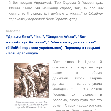
й Бог повідав Авраамові: "Гріх Содома й Гомори дуже
тяжкий. Якщо їхні мешканці справді такі, як про них
кажуть, то Я скараю їх і зруйную ці міста..."
(з біблійних
переказів у перекладі Леся Герасимчука)
07-08-2016
"Доньки Лота", "Ісак", "Знедоля Аґари", "Бог
випробовує Авраама", "Ребека виходить за Ісака"
(біблійні перекази українською). Переклад з грецької
Леся Герасимчука
"
Лот пішов із Цоара й
оселився в печері на горі
разом з обома
доньками.
Якось старша
донька запропонувала
молодшій..." ... "Як обіцяв
Господь, так і сталося: в
Авраама, якому було вже сто
років, і Сарри народився син.
І назвали його Ісаком..." ...