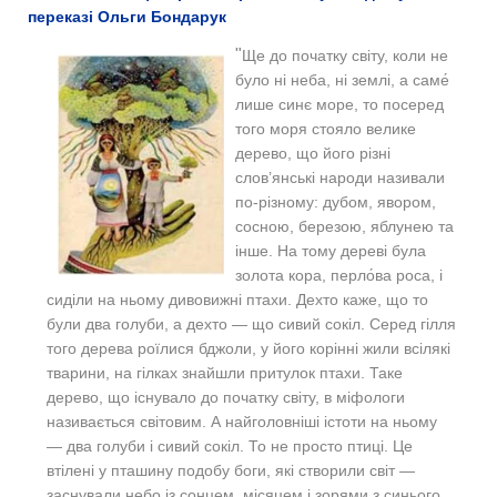
переказі Ольги Бондарук
"
Ще до початку світу, коли не
було ні неба, ні землі, а саме́
лише синє море, то посеред
того моря стояло велике
дерево, що його різні
слов’янські народи називали
по-різному: дубом, явором,
сосною, березою, яблунею та
інше. На тому дереві була
золота кора, перло́ва роса, і
сиділи на ньому дивовижні птахи. Дехто каже, що то
були два голуби, а дехто — що сивий сокіл. Серед гілля
того дерева роїлися бджоли, у його корінні жили всілякі
тварини, на гілках знайшли притулок птахи. Таке
дерево, що існувало до початку світу, в міфологи
називається світовим. А найголовніші істоти на ньому
— два голуби і сивий сокіл. То не просто птиці. Це
втілені у пташину подобу боги, які створили світ —
заснували небо із сонцем, місяцем і зорями з синього