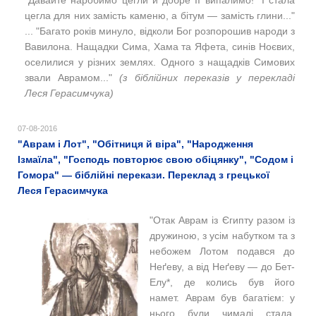
цегла для них замість каменю, а бітум — замість глини..."
... "Багато років минуло, відколи Бог розпорошив народи з
Вавилона. Нащадки Сима, Хама та Яфета, синів Ноєвих,
оселилися у різних землях. Одного з нащадків Симових
звали Аврамом..."
(з біблійних переказів у перекладі
Леся Герасимчука)
07-08-2016
"Аврам і Лот", "Обітниця й віра", "Народження
Ізмаїла", "Господь повторює свою обіцянку", "Содом і
Гомора" — біблійні перекази. Переклад з грецької
Леся Герасимчука
"
Отак Аврам із Єгипту разом із
дружиною, з усім набутком та з
небожем Лотом подався до
Неґеву, а від Неґеву — до Бет-
Елу*, де колись був його
намет. Аврам був багатієм: у
нього були чималі стада,