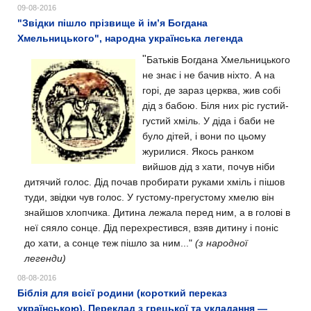
09-08-2016
"Звідки пішло прізвище й ім’я Богдана
Хмельницького", народна українська легенда
"
Батьків Богдана Хмельницького
не знає і не бачив ніхто. А на
горі, де зараз церква, жив собі
дід з бабою. Біля них ріс густий-
густий хміль. У діда і баби не
було дітей, і вони по цьому
журилися.
Якось ранком
вийшов дід з хати, почув ніби
дитячий голос. Дід почав пробирати руками хміль і пішов
туди, звідки чув голос. У густому-прегустому хмелю він
знайшов хлопчика. Дитина лежала перед ним, а в голові в
неї сяяло сонце. Дід перехрестився, взяв дитину і поніс
до хати, а сонце теж пішло за ним..."
(з народної
легенди)
08-08-2016
Біблія для всієї родини (короткий переказ
українською). Переклад з грецької та укладання —