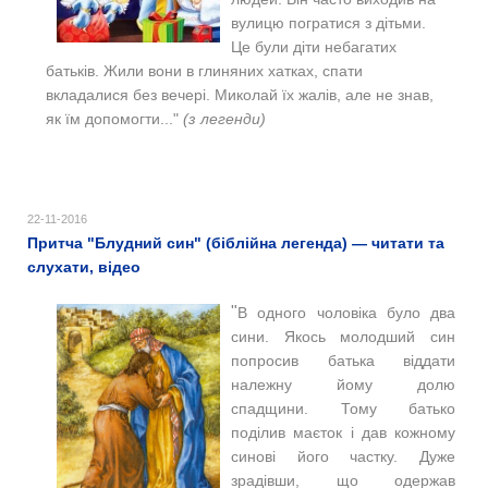
вулицю погратися з дітьми.
Це були діти небагатих
батьків. Жили вони в глиняних хатках, спати
вкладалися без вечері. Миколай їх жалів, але не знав,
як їм допомогти..."
(з легенди)
22-11-2016
Притча "Блудний син" (біблійна легенда) — читати та
слухати, відео
"
В одного чоловіка було два
сини. Якось молодший син
попросив батька віддати
належну йому долю
спадщини. Тому батько
поділив маєток і дав кожному
синові його частку. Дуже
зрадівши, що одержав