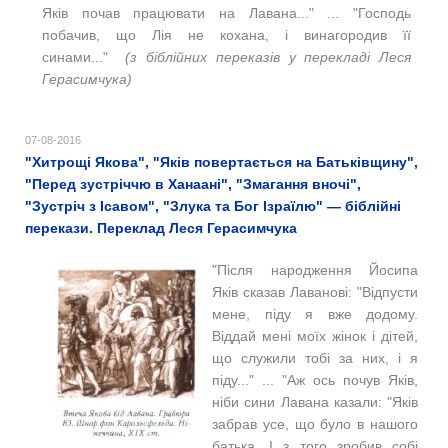
Яків почав працювати на Лавана.
.." ... "Господь
побачив, що Лія не кохана, і винагородив її
синами
..."
(з біблійних переказів у перекладі Леся
Герасимчука)
07-08-2016
"Хитрощі Якова", "Яків повертається на Батьківщину",
"Перед зустріччю в Ханаані", "Змагання вночі",
"Зустріч з Ісавом", "Злука та Бог Ізраїлю" — біблійні
перекази. Переклад Леся Герасимчука
"
Після народження Йосипа
Яків сказав Лаванові: "Відпусти
мене, піду я вже додому.
Віддай мені моїх жінок і дітей,
що служили тобі за них, і я
піду..." ... "Аж ось почув Яків,
ніби сини Лавана казали: "
Яків
забрав усе, що було в нашого
батька. І з того зробив
собі