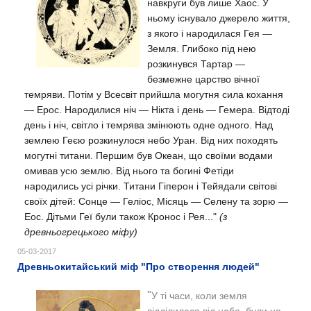
навкруги був лише Хаос. У
ньому існувало джерело життя,
з якого і народилася Гея —
Земля. Глибоко під нею
розкинувся Тартар —
безмежне царство вічної
темряви. Потім у Всесвіт прийшла могутня сила кохання
— Ерос. Народилися ніч — Нікта і день — Гемера. Відтоді
день і ніч, світло і темрява змінюють одне одного.
Над
землею Геєю розкинулося небо Уран. Від них походять
могутні титани. Першим був Океан, що своїми водами
омивав усю
землю. Від нього та богині Фетіди
народились усі річки. Титани Гіперон і Тейядали світові
своїх дітей: Сонце — Геліос, Місяць — Селену та зорю —
Еос. Дітьми Геї були також Кронос і Рея..."
(з
древньогрецького міфу)
05-03-2017
Древньокитайський міф "Про створення людей"
"
У ті часи, коли земля
відділилася від неба, були на