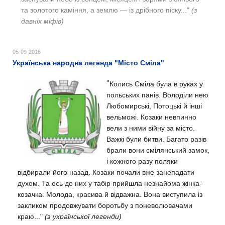
та золотого каміння, а землю — із дрібного піску..."
(з
давніх міфів)
05-09-2016
Українська народна легенда "Місто Сміла"
"
Колись Сміла була в руках у
польських панів. Володіли нею
Любомирські, Потоцькі й інші
вельможі. Козаки невпинно
вели з ними війну за місто.
Важкі були битви. Багато разів
брали вони смілянський замок,
і кожного разу поляки
відбирали його назад.
Козаки почали вже занепадати
духом. Та ось до них у табір прийшла незнайома жінка-
козачка. Молода, красива й відважна. Вона виступила із
закликом продовжувати боротьбу з поневолювачами
краю..."
(з української легенди)