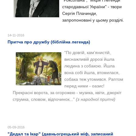
стародавньої України" - твори
Сергія Плачинди,
запропоновані у цьому розділі.
14-11-2016
Притча про дружбу (біблійна легенда)
"
По довгій, кам’янистій,
виснажливій дорозі йшла
людина з собакою. Йшла
вона собі йшла, втомилася,
собака теж утомився. Раптом
перед ними - оазис!
Прекрасні ворота, за огорожею - музика, квіти, дзюркіт
струмка, словом, відпочинок..."
(з народної притчі)
05-09-2016
"Дедал та Ікар" (давньогрецький міф, записаний