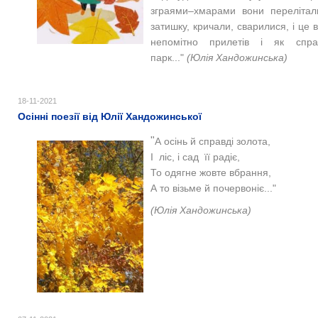
зграями–хмарами вони перелітали
затишку, кричали, сварилися, і це 
непомітно прилетів і як спра
парк..."
(Юлія Хандожинська)
18-11-2021
Осінні поезії від Юлії Хандожинської
"
А осінь й справді золота,
І ліс, і сад її радіє,
То одягне жовте вбрання,
А то візьме й почервоніє..."
(Юлія Хандожинська)