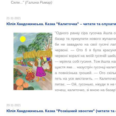
Сили..."
(Галина Римар)
21-11-2021
Юлія Хандожинська. Казка "Калиточка" – читати та слухат
"Одного ранку сіра гусочка йшла со
базар та прикупити нового жупанчи
би не завадило на свої гусячі л
червоні. — Ото б я була красуня
червоні коралі на моїй гусячій шийц
— мріяла собі гусиня. Тож йшла н
щастя яке… назустріч гусочці калит
а повнісінька грошей. — Ого скіль
геть на усе вистачить. — Калиточк
питає. — Ой, гусонько, нікуди я не 
хочеш, калиточко, зі мною на базар
20-11-2021
Юлія Хандожинська. Казка "Розкішний хвостик" (читати та 