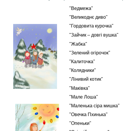
"Ведмежа"
"Великоднє диво"
"Гордовита курочка"
"Зайчик – довгі вушка"
"Жабка"
"Зелений огірочок"
"Калиточка"
"Колядники"
"Лінивий котик"
"Маківка"
"Мале Лоша"
"Маленька сіра мишка"
"Овечка Пхинька"
"Опеньки"