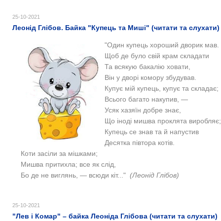
25-10-2021
Леонід Глібов. Байка "Купець та Миші" (читати та слухати)
"Один купець хороший дворик мав.
Щоб де було свій крам складати
Та всякую бакалію ховати,
Він у дворі комору збудував.
Купує мій купець, купує та складає;
Всього багато накупив, —
Усяк хазяїн добре знає,
Що іноді мишва проклята виробляє;
Купець се знав та й напустив
Десятка півтора котів.
Коти засіли за мішками;
Мишва притихла; все як слід,
Бо де не виглянь, — всюди кіт..."
(Леонід Глібов)
25-10-2021
"Лев і Комар" – байка Леоніда Глібова (читати та слухати)