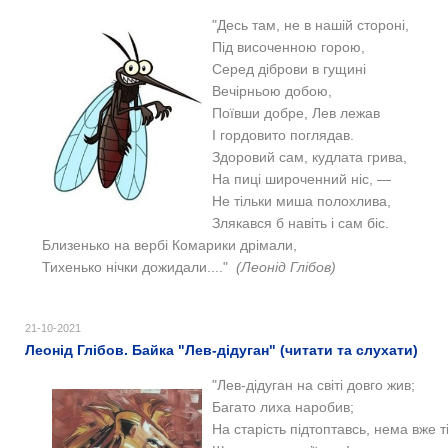
"Десь там, не в нашій стороні,
Під височенною горою,
Серед діброви в гущині
Вечірньою добою,
Поївши добре, Лев лежав
І гордовито поглядав.
Здоровий сам, кудлата грива,
На пиці широченний ніс, —
Не тільки миша полохлива,
Злякався б навіть і сам біс.
Близенько на вербі Комарики дрімали,
Тихенько нічки дожидали...."
(Леонід Глібов)
21-10-2021
Леонід Глібов. Байка "Лев-дідуган" (читати та слухати)
"Лев-дідуган на світі довго жив;
Багато лиха наробив;
На старість підтоптавсь, нема вже ті