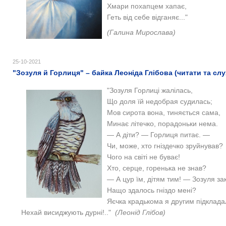
Хмари похапцем хапає,
Геть від себе відганяє..."
(Галина Мирослава)
25-10-2021
"Зозуля й Горлиця" – байка Леоніда Глібова (читати та слу
"Зозуля Горлиці жалілась,
Що доля їй недобрая судилась;
Мов сирота вона, тиняється сама,
Минає літечко, порадоньки нема.
— А діти? — Горлиця питає. —
Чи, може, хто гніздечко зруйнував?
Чого на світі не буває!
Хто, серце, горенька не знав?
— А цур їм, дітям тим! — Зозуля за
Нащо здалось гніздо мені?
Яєчка крадькома я другим підклада
Нехай висиджують дурні!.."
(Леонід Глібов)