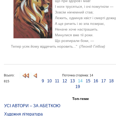
Що при здоров’ї мав!
І ноги трусяться, і очі помутніли —
Зовсім нікчемний став;
Лежить, одкинув хвіст і смерті дожи
А ще ричить і зо зла позирає,
Неначе хоче настрашить.
Минулися вже тії роки.
Що розпирали боки, —
Тепер усяк йому віддячить норовить..."
(Леонід Глібов)
Всього:
Поточна сторінка: 14
9
10
11
12
13
14
15
16
17
18
815
19
Топ-теми
УСІ АВТОРИ – ЗА АБЕТКОЮ
Художня література