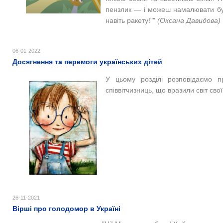
пензлик — і можеш намалювати бу
навіть ракету!""
(Оксана Давидова)
06-01-2022
Досягнення та перемоги українських дітей
У цьому розділі розповідаємо п
співвітчизниць, що вразили світ св
26-11-2021
Вірші про голодомор в Україні