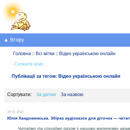
▲ Вгору
Головна
::
Всі мітки
::
Відео українською онлайн
- Сховати опис
Публікації за тегом:
Відео українською онлайн
Сортувати:
За датою
За назвою
19-01-2022
Юлія Хандожинська. Збірка аудіоказок для діточок — читати
Читаймо та слухаймо разом з нашими малючками цікаві к