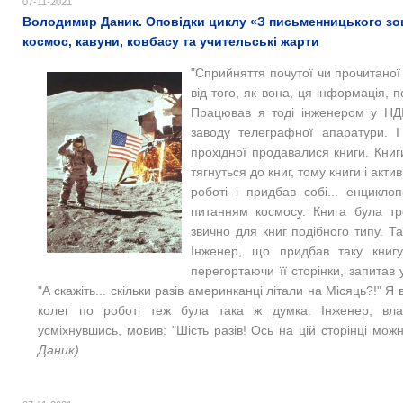
07-11-2021
Володимир Даник. Оповідки циклу «З письменницького зоши
космос, кавуни, ковбасу та учительські жарти
"
Сприйняття почутої чи прочитаної 
від того, як вона, ця інформація, 
Працював я тоді інженером у НДІ
заводу телеграфної апаратури. І
прохідної продавалися книги. Книги р
тягнуться до книг, тому книги і акт
роботі і придбав собі... енцикло
питанням космосу. Книга була т
звично для книг подібного типу. Т
Інженер, що придбав таку книгу
перегортаючи її сторінки, запитав 
"
А скажіть... скільки разів америнканці літали на Місяць?!" Я в
колег по роботі теж була така ж думка. Інженер, влас
усміхнувшись, мовив: "
Шість разів! Ось на цій сторінці мож
Даник)