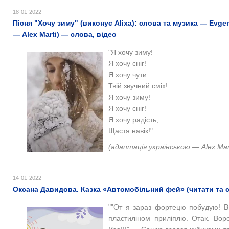
18-01-2022
Пісня "Хочу зиму" (виконує Alixa): слова та музика — Evge
— Аlex Marti) — слова, відео
"Я хочу зиму!
Я хочу сніг!
Я хочу чути
Твій звучний сміх!
Я хочу зиму!
Я хочу сніг!
Я хочу радість,
Щастя навік!"
(адаптація українською — Alex Mar
14-01-2022
Оксана Давидова. Казка «Автомобільний фей» (читати та 
""
От я зараз фортецю побудую! Ви
пластиліном приліплю. Отак. Вор