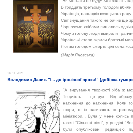
"Ні! Мовчати не буду! Хай знають н
В тридцять третьому голодом вбили 
Українців, нащадків козацького роду.
Світ знущання такого не бачив ще зр
Чорноземи хлібами пишались одвічн
Чому з голоду люди вмирали трагічн
Українські степи вкрили братські мог
Лютим голодом смерть цілі села коси
(Марія Яновська)
26-11-2021
Володимир Даник. "І... до іронічної прози!" (добірка гумор
"А вирування творчості хіба ж мож
Творчість — це рух... Від образу
натхнення до натхнення. Коли го
твори, то їх називають по-різному
мініатюри...
Була у мене колись пу
газеті “Сільські вісті”, у розділі “
були опубліковані редакцією пі