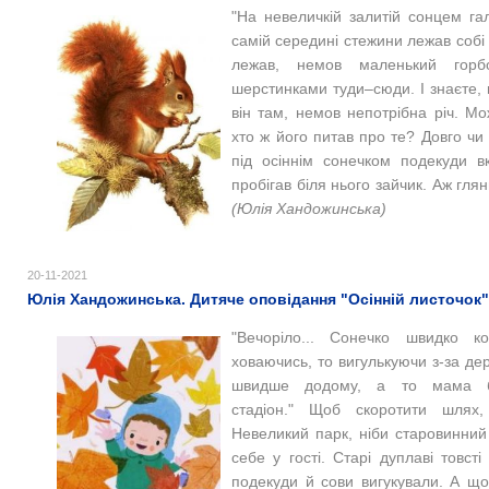
"На невеличкій залитій сонцем гал
самій середині стежини лежав собі
лежав, немов маленький горбо
шерстинками туди–сюди. І знаєте, 
він там, немов непотрібна річ. Мо
хто ж його питав про те? Довго чи 
під осіннім сонечком подекуди в
пробігав біля нього зайчик. Аж гля
(
Юлія Хандожинська)
20-11-2021
Юлія Хандожинська. Дитяче оповідання "Осінній листочок"
"Вечоріло... Сонечко швидко к
ховаючись, то вигулькуючи з-за де
швидше додому, а то мама бі
стадіон." Щоб скоротити шлях
Невеликий парк, ніби старовинний
себе у гості. Старі дуплаві товст
подекуди й сови вигукували. А щ