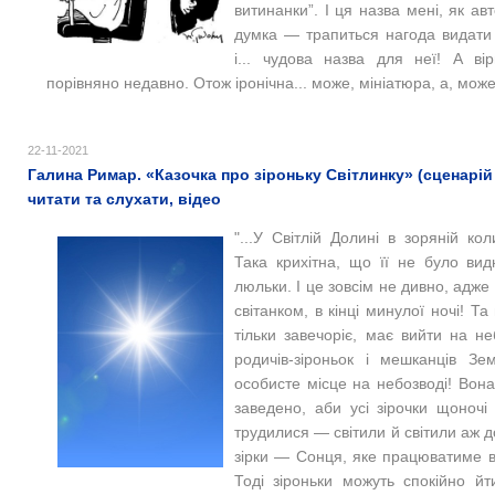
витинанки”. І ця назва мені, як ав
думка — трапиться нагода видати с
і... чудова назва для неї!
А ві
порівняно недавно. Отож іронічна... може, мініатюра, а, може,
22-11-2021
Галина Римар. «Казочка про зіроньку Світлинку» (сценарі
читати та слухати, відео
"...У Світлій Долині в зоряній ко
Така крихітна, що її не було ви
люльки. І це зовсім не дивно, адж
світанком, в кінці минулої ночі!
Та 
тільки завечоріє, має вийти на не
родичів-зіроньок і мешканців Зе
особисте місце на небозводі!
Вона
заведено, аби усі зірочки щоночі
трудилися — світили й світили аж 
зірки — Сонця, яке працюватиме вде
Тоді зіроньки можуть спокійно йт