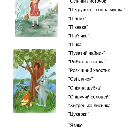
"Осінній листочок"
"Петрушка – сонна мушка"
"Півник"
"Пікавка"
"Пір'ячко"
"Пічка"
"Пузатий чайник"
"Рибка-пліткарка"
"Розкішний хвостик"
"Світлячок"
"Сніжна шубка"
"Співучий соловей"
"Хитренька лисичка"
"Цукерки"
"Яєчко"