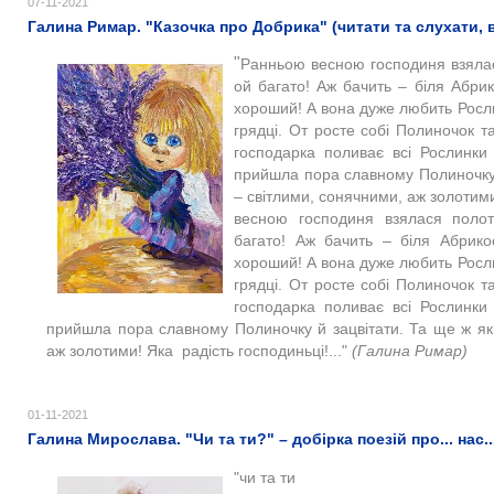
07-11-2021
Галина Римар. "Казочка про Добрика" (читати та слухати, 
"
Ранньою весною господиня взялася
ой багато! Аж бачить – біля Абри
хороший! А вона дуже любить Росл
грядці. От росте собі Полиночок т
господарка поливає всі Рослинки
прийшла пора славному Полиночку 
– світлими, сонячними, аж золотим
весною господиня взялася полот
багато! Аж бачить – біля Абрико
хороший! А вона дуже любить Росл
грядці. От росте собі Полиночок т
господарка поливає всі Рослинки
прийшла пора славному Полиночку й зацвітати. Та ще ж як
аж золотими! Яка радість господиньці!..."
(Галина Римар)
01-11-2021
Галина Мирослава. "Чи та ти?" – добірка поезій про... нас...
"чи та ти