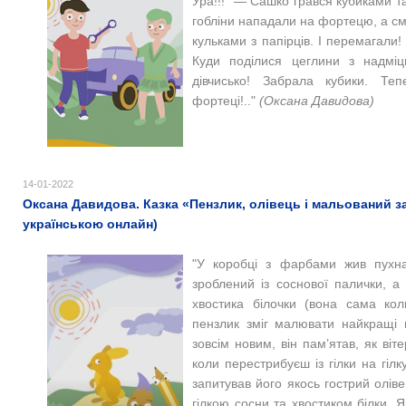
Ура!!!" — Сашко грався кубиками т
гобліни нападали на фортецю, а см
кульками з папірців. І перемагали
Куди поділися цеглини з надміц
дівчисько! Забрала кубики. Те
фортеці!.."
(Оксана Давидова)
14-01-2022
Оксана Давидова. Казка «Пензлик, олівець і мальований за
українською онлайн)
"У коробці з фарбами жив пухна
зроблений із соснової палички, а 
хвостика білочки (вона сама ко
пензлик зміг малювати найкращі 
зовсім новим, він пам’ятав, як віт
коли перестрибуєш із гілки на гіл
запитував його якось гострий оліве
гілкою сосни та хвостиком білки. 