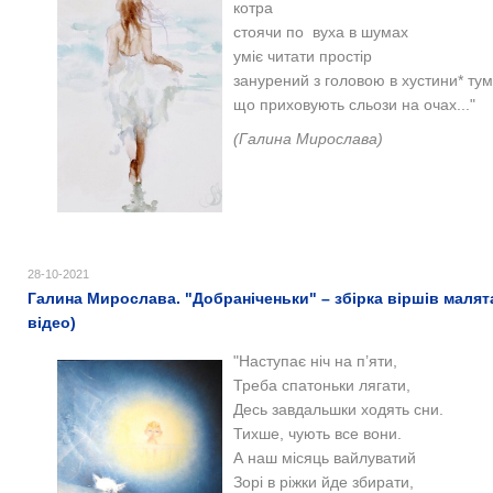
котра
стоячи по вуха в шумах
уміє читати простір
занурений з головою в хустини* тум
що приховують сльози на очах..."
(Галина Мирослава)
28-10-2021
Галина Мирослава. "Добраніченьки" – збірка віршів малята
відео)
"Наступає ніч на п’яти,
Треба спатоньки лягати,
Десь завдальшки ходять сни.
Тихше, чують все вони.
А наш місяць вайлуватий
Зорі в ріжки йде збирати,