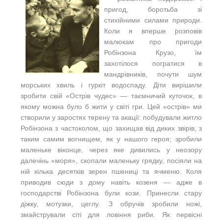
пригод, боротьба зі
стихійними силами природи.
Коли я вперше розповів
малюкам про пригоди
Робінзона Крузо, їм
захотілося погратися в
мандрівників, почути шум
морських хвиль і гуркіт водоспаду. Діти вирішили
зробити свій «Острів чудес» — таємничий куточок, в
якому можна було б жити у світі гри. Цей «острів» ми
створили у заростях терену та акації: побудували житло
Робінзона з частоколом, що захищав від диких звірів, з
таким самим вогнищем, як у нашого героя; зробили
маленьке віконце, через яке дивились у неозору
далечінь «моря», скопали маленьку грядку, посіяли на
ній кілька десятків зерен пшениці та ячменю. Коля
приводив сюди з дому навіть козеня — адже в
господарстві Робінзона були кози. Принесли стару
діжку, мотузки, цеглу. З обручів зробили ножі,
змайстрували сіті для ловіння риби. Як первісні