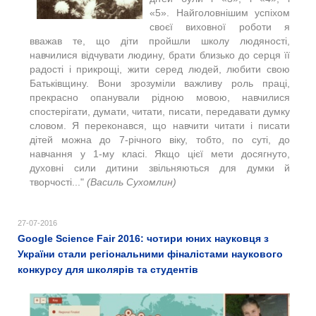
«5». Найголовнішим успіхом
своєї виховної роботи я
вважав те, що діти пройшли школу людяності,
навчилися відчувати людину, брати близько до серця її
радості і прикрощі, жити серед людей, любити свою
Батьківщину. Вони зрозуміли важливу роль праці,
прекрасно опанували рідною мовою, навчилися
спостерігати, думати, читати, писати, передавати думку
словом. Я переконався, що навчити читати і писати
дітей можна до 7-річного віку, тобто, по суті, до
навчання у 1-му класі. Якщо цієї мети досягнуто,
духовні сили дитини звільняються для думки й
творчості..."
(Василь Сухомлин)
27-07-2016
Google Science Fair 2016: чотири юних науковця з
України стали регіональними фіналістами наукового
конкурсу для школярів та студентів