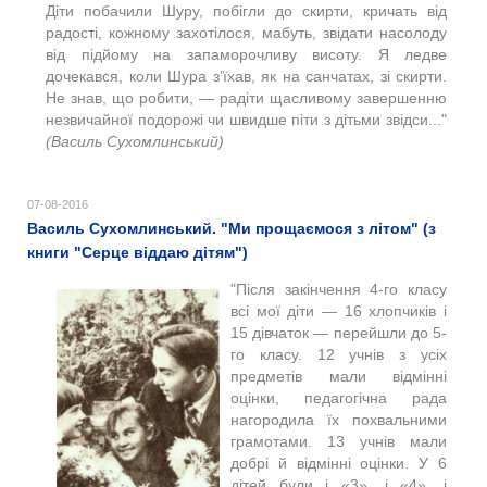
Діти побачили Шуру, побігли до скирти, кричать від
радості, кожному захотілося, мабуть, звідати насолоду
від підйому на запаморочливу висоту. Я ледве
дочекався, коли Шура з’їхав, як на санчатах, зі скирти.
Не знав, що робити, — радіти щасливому завершенню
незвичайної подорожі чи швидше піти з дітьми звідси..."
(Василь Сухомлинський)
07-08-2016
Василь Сухомлинський. "Ми прощаємося з літом" (з
книги "Серце віддаю дітям")
"Після закінчення 4-го класу
всі мої діти — 16 хлопчиків і
15 дівчаток — перейшли до 5-
го класу. 12 учнів з усіх
предметів мали відмінні
оцінки, педагогічна рада
нагородила їх похвальними
грамотами. 13 учнів мали
добрі й відмінні оцінки. У 6
дітей були і «3», і «4», і