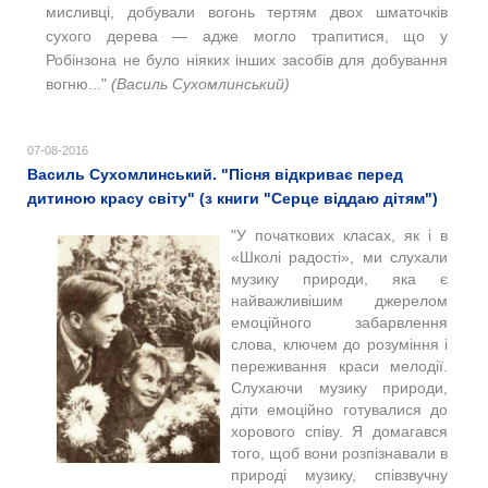
мисливці, добували вогонь тертям двох шматочків
сухого дерева — адже могло трапитися, що у
Робінзона не було ніяких інших засобів для добування
вогню..."
(Василь Сухомлинський)
07-08-2016
Василь Сухомлинський. "Пісня відкриває перед
дитиною красу світу" (з книги "Серце віддаю дітям")
"У початкових класах, як і в
«Школі радості», ми слухали
музику природи, яка є
найважливішим джерелом
емоційного забарвлення
слова, ключем до розуміння і
переживання краси мелодії.
Слухаючи музику природи,
діти емоційно готувалися до
хорового співу. Я домагався
того, щоб вони розпізнавали в
природі музику, співзвучну