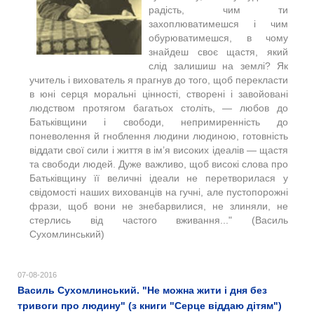
радість, чим ти
захоплюватимешся і чим
обурюватимешся, в чому
знайдеш своє щастя, який
слід залишиш на землі? Як
учитель і вихователь я прагнув до того, щоб перекласти
в юні серця моральні цінності, створені і завойовані
людством протягом багатьох століть, — любов до
Батьківщини і свободи, непримиренність до
поневолення й гноблення людини людиною, готовність
віддати свої сили і життя в ім’я високих ідеалів — щастя
та свободи людей. Дуже важливо, щоб високі слова про
Батьківщину її величні ідеали не перетворилася у
свідомості наших вихованців на гучні, але пустопорожні
фрази, щоб вони не знебарвилися, не злиняли, не
стерлись від частого вживання..." (Василь
Сухомлинський)
07-08-2016
Василь Сухомлинський. "Не можна жити і дня без
тривоги про людину" (з книги "Серце віддаю дітям")