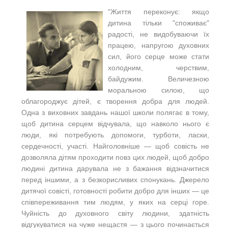
"Життя переконує: якщо
дитина тільки "споживає"
радості, не видобуваючи їх
працею, напругою духовних
сил, його серце може стати
холодним, черствим,
байдужим. Величезною
моральною силою, що
облагороджує дітей, є творення добра для людей.
Одна з виховних завдань нашої школи полягає в тому,
щоб дитина серцем відчувала, що навколо нього є
люди, які потребують допомоги, турботи, ласки,
сердечності, участі. Найголовніше — щоб совість не
дозволяла дітям проходити повз цих людей, щоб добро
людині дитина дарувала не з бажання відзначитися
перед іншими, а з безкорисливих спонукань. Джерело
дитячої совісті, готовності робити добро для інших — це
співпереживання тим людям, у яких на серці горе.
Чуйність до духовного світу людини, здатність
відгукуватися на чуже нещастя — з цього починається