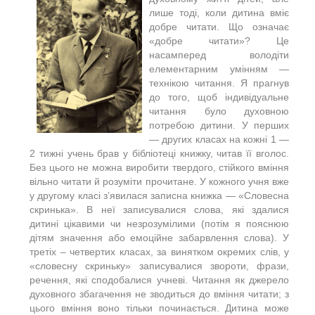
лише тоді, коли дитина вміє
добре читати. Що означає
«добре читати»? Це
насамперед володіти
елементарним умінням —
технікою читання. Я прагнув
до того, щоб індивідуальне
читання було духовною
потребою дитини. У перших
— других класах на кожні 1 —
2 тижні учень брав у бібліотеці книжку, читав її вголос.
Без цього не можна виробити твердого, стійкого вміння
вільно читати й розуміти прочитане. У кожного учня вже
у другому класі з’явилася записна книжка — «Словесна
скринька». В неї записувалися слова, які здалися
дитині цікавими чи незрозумілими (потім я пояснюю
дітям значення або емоційне забарвлення слова). У
третіх – четвертих класах, за винятком окремих слів, у
«словесну скриньку» записувалися звороти, фрази,
речення, які сподобалися учневі. Читання як джерело
духовного збагачення не зводиться до вміння читати; з
цього вміння воно тільки починається. Дитина може