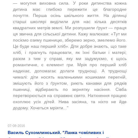
— могутня виховна сила. У роки дитинства кожна
дитина має глибоко пережити це благородне
почуття. Перша осінь шкільного життя. На ділянці
старші школярі виділили для нас кілька десятків
квадратних метрів землі. Ми розпушили ґрунт — праця
ця звична для сільської дитини. Кажу малюкам: «Тут ми
посіємо озиму пшеницю, зберемо зерно, змелемо його.
Це буде наш перший хліб». Діти добре знають, що таке
хліб, і прагнуть працювати, як їхні батьки і матері;
разом з тим у справі, яку ми задумуємо, є щось
романтичне, є елемент гри. Мрія про перший хліб
надихає, допомагає долати труднощі. А труднощі
чималі: діти носять маленькими кошиками перегній,
змішують його з ґрунтом, риють канавки для рядків
пшениці, відбирають по зернятку насіння. Сівба
перетворюється на справжнє свято. Натхнення працею
охоплює усіх дітей. Нива засіяна, та ніхто не йде
додому. Хочеться мріяти..."
07-08-2016
Василь Сухомлинський. "Ланка «сміливих і