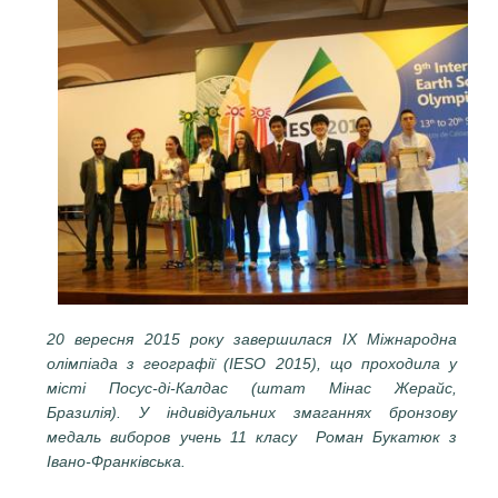
20 вересня 2015 року завершилася ІХ Міжнародна
олімпіада з географії (IESO 2015), що проходила у
місті Посус-ді-Калдас (штат Мінас Жерайс,
Бразилія). У індивідуальних змаганнях бронзову
медаль виборов учень 11 класу Роман Букатюк з
Івано-Франківська.