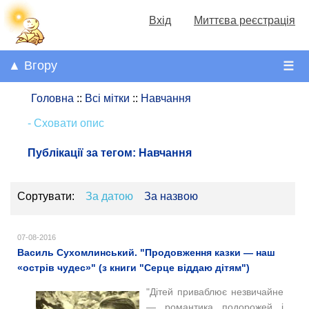
Вхід
Миттєва реєстрація
▲ Вгору
☰
Головна
::
Всі мітки
::
Навчання
- Сховати опис
Публікації за тегом:
Навчання
Сортувати:
За датою
За назвою
07-08-2016
Василь Сухомлинський. "Продовження казки — наш
«острів чудес»" (з книги "Серце віддаю дітям")
"Дітей приваблює незвичайне
— романтика подорожей і