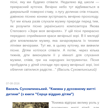
пісні, яку ми будемо співати. Недалеко від школи —
прекрасний куточок. Вечірнє небо тут відбивається в
дзеркальній поверхні ставу, з лугу долинає спів пташок;
дзвінкою піснею коники зустрічають вечірню прохолоду.
Тут ми кілька разів слухали музику природи перед тим,
як розучити пісню українського композитора Якова
Степового «Зоре моя вечірняя». У цій пісні прекрасно
передано сприймання краси вечірньої зорі. В її мелодії
діти вловлювали музику, яка зачаровувала їх тихими
літніми вечорами. Тут же, в цьому куточку, ми вивчили
пісню. Дітям хотілося співати. А потім, через кілька
тижнів, діти виконували її у кімнаті для слухання
музики, співів, гри на народних інструментах. Пісня
пробудила у дітей спогади про красу вечірньої зорі, їхні
обличчя світилися радістю..."
(Василь Сухомлинський)
07-08-2016
Василь Сухомлинський. "Книжка у духовному житті
дитини" (з книги "Серце віддаю дітям")
"
Книжка відіграє велику роль у
духовному житті дітей, але