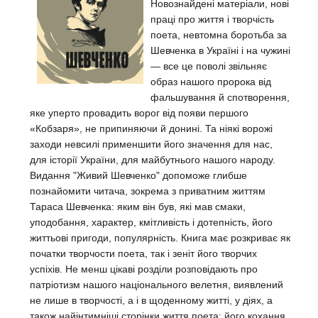
Новознайдені матеріали, нові
праці про життя і творчість
поета, невтомна боротьба за
Шевченка в Україні і на чужині
— все це поволі звільняє
образ нашого пророка від
фальшування й спотворення,
яке уперто провадить ворог від появи першого
«Кобзаря», не припиняючи й донині. Та ніякі ворожі
заходи невсилі применшити його значення для нас,
для історії України, для майбутнього нашого народу.
Видання "Живий Шевченко" допоможе глибше
познайомити читача, зокрема з приватним життям
Тараса Шевченка: яким він був, які мав смаки,
уподобання, характер, кмітливість і дотепність, його
життьові пригоди, популярність. Книга має розкриває як
початки творчости поета, так і зеніт його творчих
успіхів. Не менш цікаві розділи розповідають про
патріотизм нашого національного велетня, виявлений
не лише в творчості, а і в щоденному житті, у діях, а
також найінтимніші сторінки життя поета: його кохання,