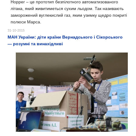
Hopper – це прототип безпілотного автоматизованого
літака, який живитиметься сухим льодом. Так називають
заморожений вуглекислий газ, яким узимку щедро покриті
полюси Марса.
31-10-2015
МАН України: дiти країни Вернадського і Сікорського
— розумні та винахідливі