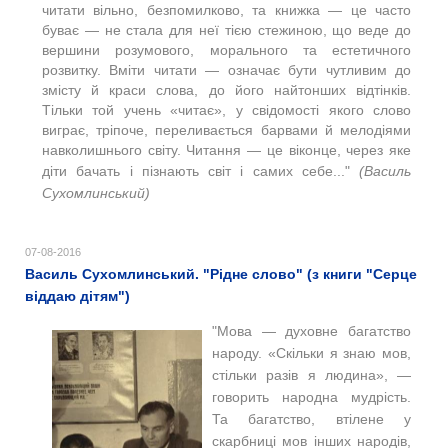
читати вільно, безпомилково, та книжка — це часто
буває — не стала для неї тією стежиною, що веде до
вершини розумового, морального та естетичного
розвитку. Вміти читати — означає бути чутливим до
змісту й краси слова, до його найтонших відтінків.
Тільки той учень «читає», у свідомості якого слово
виграє, тріпоче, переливається барвами й мелодіями
навколишнього світу. Читання — це віконце, через яке
діти бачать і пізнають світ і самих себе..."
(Василь
Сухомлинський)
07-08-2016
Василь Сухомлинський. "Рідне слово" (з книги "Серце
віддаю дітям")
"Мова — духовне багатство
народу. «Скільки я знаю мов,
стільки разів я людина», —
говорить народна мудрість.
Та багатство, втілене у
скарбниці мов інших народів,