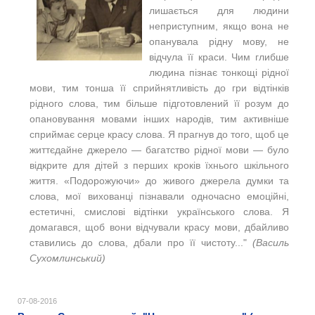
лишається для людини
неприступним, якщо вона не
опанувала рідну мову, не
відчула її краси. Чим глибше
людина пізнає тонкощі рідної
мови, тим тонша її сприйнятливість до гри відтінків
рідного слова, тим більше підготовлений її розум до
опановування мовами інших народів, тим активніше
сприймає серце красу слова.
Я прагнув до того, щоб це
життєдайне джерело — багатство рідної мови — було
відкрите для дітей з перших кроків їхнього шкільного
життя. «Подорожуючи» до живого джерела думки та
слова, мої вихованці пізнавали одночасно емоційні,
естетичні, смислові відтінки українського слова. Я
домагався, щоб вони відчували красу мови, дбайливо
ставились до слова, дбали про її чистоту..."
(Василь
Сухомлинський)
07-08-2016