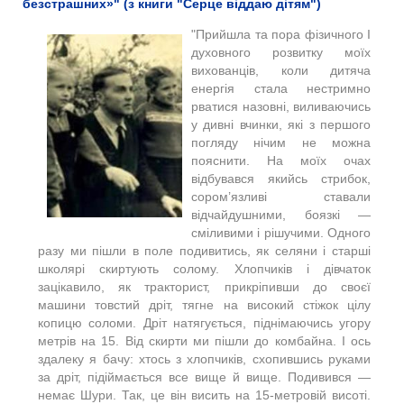
безстрашних»" (з книги "Серце віддаю дітям")
"Прийшла та пора фізичного І
духовного розвитку моїх
вихованців, коли дитяча
енергія стала нестримно
рватися назовні, виливаючись
у дивні вчинки, які з першого
погляду нічим не можна
пояснити. На моїх очах
відбувався якийсь стрибок,
сором’язливі ставали
відчайдушними, боязкі —
сміливими і рішучими. Одного
разу ми пішли в поле подивитись, як селяни і старші
школярі скиртують солому. Хлопчиків і дівчаток
зацікавило, як тракторист, прикріпивши до своєї
машини товстий дріт, тягне на високий стіжок цілу
копицю соломи. Дріт натягується, піднімаючись угору
метрів на 15. Від скирти ми пішли до комбайна. І ось
здалеку я бачу: хтось з хлопчиків, схопившись руками
за дріт, підіймається все вище й вище. Подивився —
немає Шури. Так, це він висить на 15-метровій висоті.