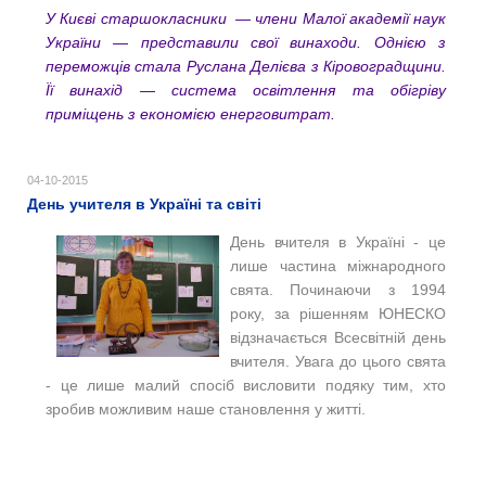
У Києві старшокласники — члени Малої академії наук
України — представили свої винаходи. Однією з
переможців стала Руслана Делієва з Кіровоградщини.
Її винахід — система освітлення та обігріву
приміщень з економією енерговитрат.
04-10-2015
День учителя в Україні та світі
День вчителя в Україні - це
лише частина міжнародного
свята. Починаючи з 1994
року, за рішенням ЮНЕСКО
відзначається Всесвітній день
вчителя. Увага до цього свята
- це лише малий спосіб висловити подяку тим, хто
зробив можливим наше становлення у житті.