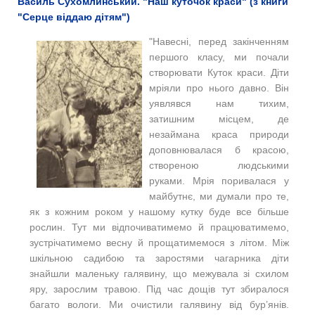
Василь Сухомлинський. "Наш куточок краси" (з книги
"Серце віддаю дітям")
"Навесні, перед закінченням
першого класу, ми почали
створювати Куток краси. Діти
мріяли про нього давно. Він
уявлявся нам тихим,
затишним місцем, де
незаймана краса природи
доповнювалася б красою,
створеною людськими
руками. Мрія поривалася у
майбутнє, ми думали про те,
як з кожним роком у нашому кутку буде все більше
рослин. Тут ми відпочиватимемо й працюватимемо,
зустрічатимемо весну й прощатимемося з літом.
Між
шкільною садибою та заростями чагарника діти
знайшли маленьку галявину, що межувала зі схилом
яру, зарослим травою. Під час дощів тут збиралося
багато вологи. Ми очистили галявину від бур’янів.