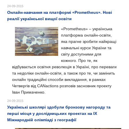
24-09-2015
Онлайн-навчання на платформі «Prometheus». Нові
реалії української вищої освіти
«Prometheus» – українська
платформа онлайн-освіти,
яка прагне зробити найкращі
навчальні курси України та
світу доступними для
кожного. Про те, як
відбувається освітня революція в Україні, про переваги
та недоліки онлайн-освіти, а також про те, чи замінить
онлайн традиційні способи викладання, в рамках
Четвергів від CANactions розповів засновник проекту
Іван Примаченко.
24-09-2015
Українські школярі здобули бронзову нагороду та
перші місця у дослідницьких проектах на ІХ
Міжнародній олімпіаді з географії