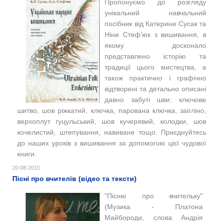
Пропонуємо до розгляду
унікальний навчальний
посібник від Катерини Сусак та
Ніни Стеф’юк з вишивання, в
якому досконало
представлено історію та
традиції цього мистецтва, а
також практично і графічно
в
ідтворені та
детально описані
давно забуті шви: ключове
шитво, шов ріжкатий, ключка, парована ключка, заігліно,
верхоплут гуцульський, шов кучерявий, колодки, шов
кочелистий, штепування, навиване тощо.
Приєднуйтесь
до наших уроків з вишивання за допомогою цієї чудової
книги.
20-08-2015
Пісні про вчителів (відео та тексти)
"Пісню про вчительку"
(Музика - Платона
Майбороди, слова Андрія