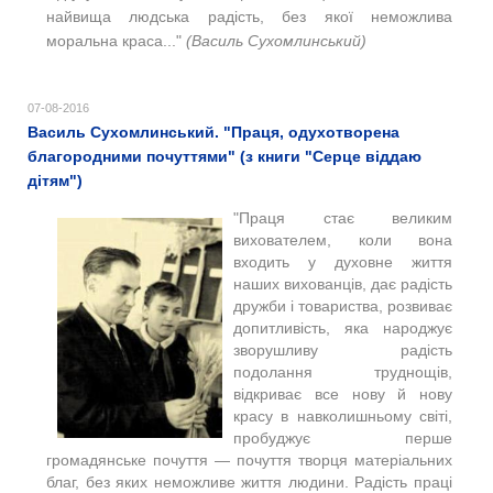
найвища людська радість, без якої неможлива
моральна краса..."
(Василь Сухомлинський)
07-08-2016
Василь Сухомлинський. "Праця, одухотворена
благородними почуттями" (з книги "Серце віддаю
дітям")
"Праця стає великим
вихователем, коли вона
входить у духовне життя
наших вихованців, дає радість
дружби і товариства, розвиває
допитливість, яка народжує
зворушливу радість
подолання труднощів,
відкриває все нову й нову
красу в навколишньому світі,
пробуджує перше
громадянське почуття — почуття творця матеріальних
благ, без яких неможливе життя людини. Радість праці