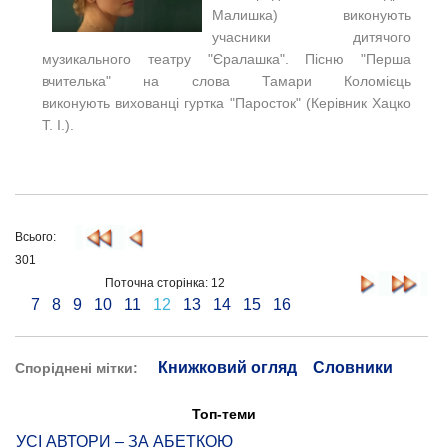
Малишка) виконують
учасники дитячого
музикального театру "Єралашка".
Пісню "Перша
вчителька" на слова Тамари Коломієць
в
иконують
в
ихованці гуртка "Паросток" (Керівник Хацко
Т. І.).
Всього:
301
Поточна сторінка: 12
7
8
9
10
11
12
13
14
15
16
Книжковий огляд
Словники
Споріднені мітки:
Топ-теми
УСІ АВТОРИ – ЗА АБЕТКОЮ