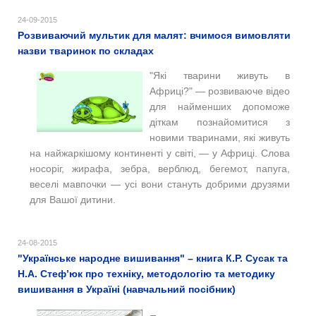
24-09-2015
Розвиваючий мультик для малят: вчимося вимовляти
назви тваринок по складах
"Які тварини живуть в
Африці?" — розвиваюче відео
для найменших допоможе
діткам познайомитися з
новими тваринами, які живуть
на найжаркішому континенті у світі, — у Африці. Слова
носоріг, жирафа, зебра, верблюд, бегемот, папуга,
веселі мавпочки — усі вони стануть добрими друзями
для Вашої дитини.
24-08-2015
"Українське народне вишивання" – книга К.Р. Сусак та
Н.А. Стеф’юк про техніку, методологію та методику
вишивання в Україні (навчальний посібник)