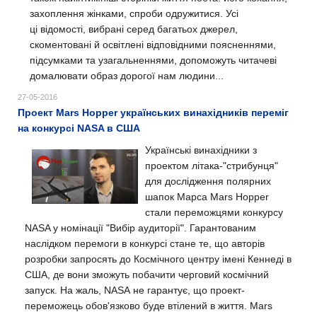
захоплення жінками, спроби одружитися. Усі
ці
відомості, вибрані серед багатьох джерел,
скоментовані й освітлені відповідними поясненнями,
підсумками та узагальненнями, допоможуть читачеві
домалювати образ дорогої нам людини...
27-05-2016
Проект Mars Hopper українських винахідників переміг
на конкурсі NASA в США
Українські винахідники з
проектом літака-"стрибунця"
для дослідження полярних
шапок Марса Mars Hopper
стали переможцями конкурсу
NASA у номінації "Вибір аудиторії". Гарантованим
наслідком перемоги в конкурсі стане те, що авторів
розробки запросять до Космічного центру імені Кеннеді в
США, де вони зможуть побачити черговий космічний
запуск. На жаль,
NASA
не гарантує, що проект-
переможець обов'язково буде втілений в життя. Mars