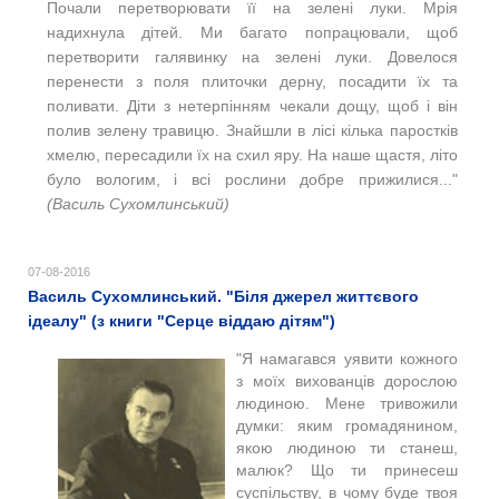
Почали перетворювати її на зелені луки.
Мрія
надихнула дітей. Ми багато попрацювали, щоб
перетворити галявинку на зелені луки. Довелося
перенести з поля плиточки дерну, посадити їх та
поливати. Діти з нетерпінням чекали дощу, щоб і він
полив зелену травицю. Знайшли в лісі кілька паростків
хмелю, пересадили їх на схил яру. На наше щастя, літо
було вологим, і всі рослини добре прижилися..."
(Василь Сухомлинський)
07-08-2016
Василь Сухомлинський. "Біля джерел життєвого
ідеалу" (з книги "Серце віддаю дітям")
"Я намагався уявити кожного
з моїх вихованців дорослою
людиною. Мене тривожили
думки: яким громадянином,
якою людиною ти станеш,
малюк? Що ти принесеш
суспільству, в чому буде твоя