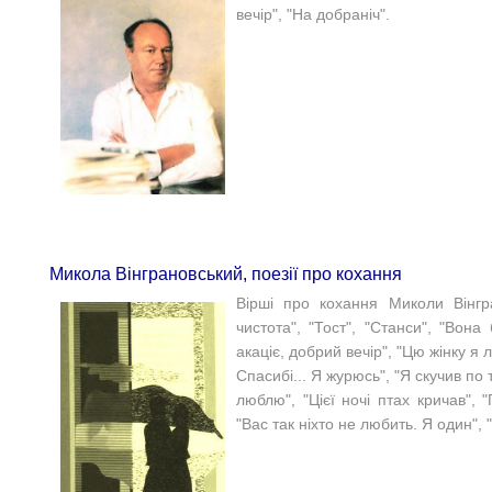
вечір", "На добраніч".
Микола Вінграновський, поезії про кохання
Вірші про кохання Миколи Вінг
чистота", "Тост", "Станси", "Вона
акаціє, добрий вечір", "Цю жінку я
Спасибі... Я журюсь", "Я скучив по 
люблю", "Цієї ночі птах кричав", 
"Вас так ніхто не любить. Я один", 