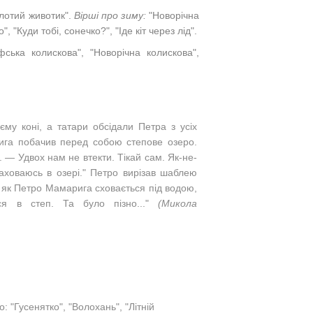
золотий животик".
Вірші про зиму:
"Новорічна
 "Куди тобі, сонечко?", "Іде кіт через лід".
ська колискова", "Новорічна колискова",
му коні, а татари обсідали Петра з усіх
ига побачив перед собою степове озеро.
 — Удвох нам не втекти. Тікай сам. Як-не-
аховаюсь в озері."
Петро вирізав шаблею
 як Петро Мамарига сховається під водою,
ся в степ. Та було пізно..."
(Микола
 "Гусенятко", "Волохань", "Літній