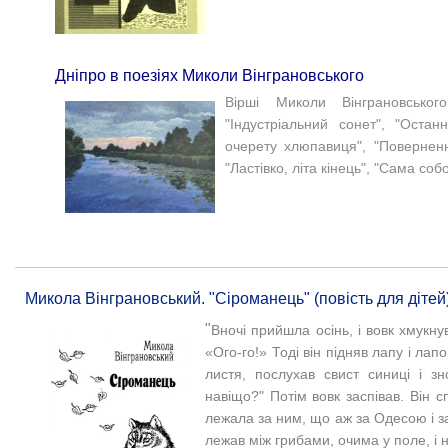
Дніпро в поезіях Миколи Вінграновського
Вірші Миколи Вінграновського
"Індустріальний сонет", "Остан
очерету хлюпавиця", "Поверненн
"Ластівко, літа кінець", "Сама соб
Микола Вінграновський. "Сіроманець" (повість для дітей)
"
Вночі прийшла осінь, і вовк хмукну
«Ого-го!» Тоді він підняв лапу і ла
листя, послухав свист синиці і зно
навіщо?"
Потім вовк заспівав. Він 
лежала за ним, що аж за Одесою і з
лежав між грибами, очима у поле, і 