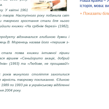
Наша країна – У
а.
історія, мова: в
у. У квіт­ні 1961
+ Показати біл
о творів. Наступного року побачила світ
ми творчого зростання стали для нього
вийшли книжки «На срібнім березі» (1982),
продукту від­значалися глибиною думки і
вець В. Моренець назвав його «першим з-
 стала поява книжки інтимної лірики
лася віршем «Сеньйорито акаціє, добрий
 днів» (1993) та «Любове, не прощавай!»
-х років минулого століття захопилися
іг вірність творчому покликанню. Єдиною
1989 по 1993 рік в українському відді­ленні
ня 2004 року.