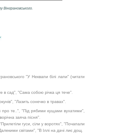
у Вінграновського.
грановського
"У Неквапи білі лапи" (читати
е в сад", "Сама собою річка ця тече".
ркунів", "Лазить сонечко в травах".
й про те..", "Під рябими кущами вухатими",
ворічна заяча пісня".
"Прилетіли гуси, сіли у воротях", "Почапали
алекими світами", "В Іллі на дачі лиє дощ.