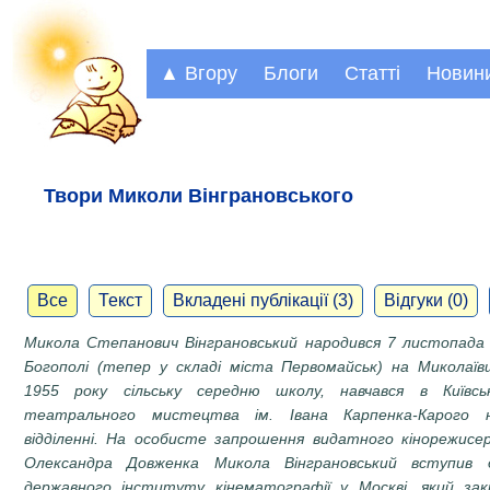
▲ Вгору
Блоги
Статті
Новин
Твори Миколи Вінграновського
Все
Текст
Вкладені публікації (3)
Відгуки (0)
Микола Степанович Вінграновський народився 7 листопада 
Богополі (тепер у складі міста Первомайськ) на Миколаїв
1955 року сільську середню школу, навчався в Київсь
театрального мистецтва ім. Івана Карпенка-Карого 
відділенні. Нa особисте запрошення видатного кінорежисе
Олександра Довжен­ка Микола Вінграновський вступив 
державного інституту кінемато­графії у Москві, який зак