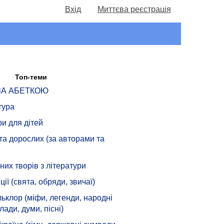
Вхід
Миттєва реєстрація
Топ-теми
 ЗА АБЕТКОЮ
тура
ри для дітей
 та дорослих (за авторами та
их творів з літератури
ції (свята, обряди, звичаї)
ьклор (міфи, легенди, народні
лади, думи, пісні)