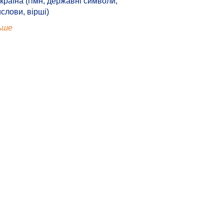
країна (гімн, державні символи,
ислови, вірші)
ьше