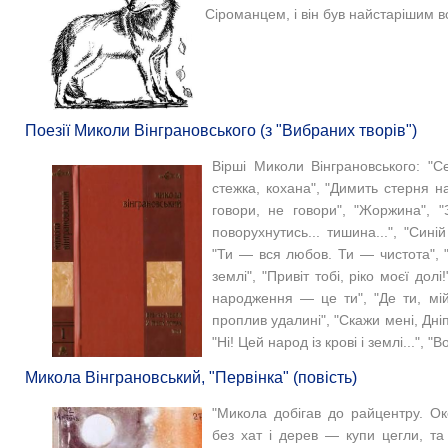
Сіроманцем, і він був найстарішим вов
Поезії Миколи Вінграновського (з "Вибраних творів")
Вірші Миколи Вінграновського: "Се
стежка, кохана", "Димить стерня на
говори, не говори", "Жоржина", "
поворухнутись... тишина...", "Син
"Ти — вся любов. Ти — чистота", "
землі", "Привіт тобі, ріко моєї дол
народження — це ти", "Де ти, мій
проплив удалині", "Скажи мені, Дніп
"Ні! Цей народ із крові і землі...", 
Микола Вінграновський, "Первінка" (повість)
"Микола добігав до райцентру. Ок
без хат і дерев — купи цегли, та 