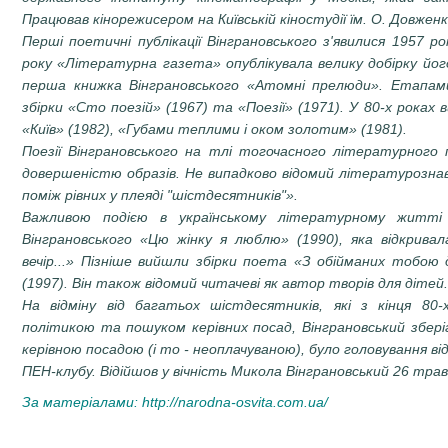
Працював кінорежисером на Київ­ській кіностудії їм. О. Довженк
Перші поетичні публікації Вінграновського з'явилися 1957 рок
року «Літературна газета» опублікувала велику добірку йог
перша книжка Вінграновського «Атомні пре­люди». Етапа
збірки «Сто поезій» (1967) та «Поезії» (1971). У 80-х роках 
«Київ» (1982), «Губами теплими і оком золотим» (1981).
Поезії Вінграновського на тлі тогочасного літературного 
довершеністю образів. Не випадково відомий літературозна
поміж рівних у пле­яді "шістдесятників"».
Важливою подією в українському літературному житті
Вінграновського «Цю жінку я люблю» (1990), яка відкрива
вечір...» Пізніше вийшли збірки поета «З обійманих тобою
(1997). Він також відомий читачеві як автор творів для дітей.
Нa відміну від багатьох шістдесятників, які з кінця 80
політикою та пошуком керівних посад, Вінграновський збер
керівною посадою (і то - неоплачуваною), було головування від 
ПЕН-клубу. Відійшов у вічність Микола Вінграновський 26 трав
За матеріалами:
http://narodna-osvita.com.ua/