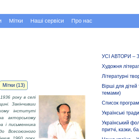
и
Мітки
Наші сервіси
Про нас
УСІ АВТОРИ –
Художня літера
Літературні тво
Мітки (13)
Вірші для дітей
темами)
1936 року в селі
Список програмн
щині. Закінчивши
кому інституті
Українські тради
на акторському
Український фол
ра і письменника
притчі, казки, ба
до Всесоюзного
інчив 1960 року.