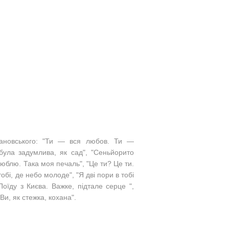
рановського: "Ти — вся любов. Ти —
 була задумлива, як сад", "​Сеньйорито
 люблю. Така моя печаль", "Це ти? Це ти.
тобі, де небо молоде", "Я дві пори в тобі
"Поїду з Києва. Важке, підтале серце ",
"Ви, як стежка, кохана".