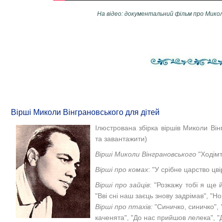
На відео: документальний фільм про Микол
Вірші Миколи Вінграновського для дітей
Ілюстрована збірка віршів
Миколи Він
та завантажити)
Вірші Миколи Вінграновського
"Ходімт
Вірші про комах
: "У срібне царство цві
Вірші про зайців
: "Розкажу тобі я ще 
"Вві сні наш заєць знову задрімав", "Но
Вірші про птахів:
"Синичко, синичко", 
каченята", "До нас прийшов лелека", "Д