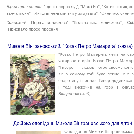
Вірші про котика:
"Іде кіт через лід", "Мак і Кіт", "Котик, котик, 
заяча пісня", "Як ішли неквапи зиму зимувати", "Синичко, синичко",
Колискові:
"Перша колискова", "Величальна колискова", "Скіф
"Приспало просо просеня".
Микола Вінграновський. "Козак Петро Мамарига" (казка)
"
Козак Петро Мамарига летів на своє
чотирьох сторін.
Козак Петро Мамар
"
Гиворе! — сказав Петро своєму коню.
як, а самому тобі буде легше. А я з
очеретину і поплив.
Гивор додивився,
і тоді вискочив на горб і кинув
Вінграновський)
Добірка оповідань Миколи Вінграновського для дітей
Оповідання Миколи Вінграновського: