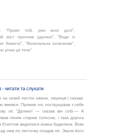
: "Привіт тобі, ріко моєї долі",
ній міст проплив удалині", "Води із
я Хікмета", "Величальна количкова",
ою річка ця тече".
 - читати та слухати
в на сизий листок ожини, хмукнув і сказав:
пою вмився. Промив очі, пострушував з себе
ву ліг. "
Далеко! — сказав він собі.— А
співав тихим старим голосом, і така дорога
а Єгиптом виднілася кожна бадилина. Вовк
над ним по листочку опадав ліс. Звали його