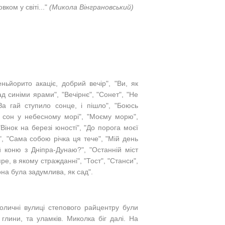
ком у світі..."
(Микола Вінграновський)
ньйорито акаціє, добрий вечір", "Ви, як
д синіми ярами", "Вечірнє", "Сонет", "Не
За гай ступило сонце, і пішло", "Боюсь
ій сон у небесному морі", "Моєму морю",
Вінок на березі юності", "До порога моєї
і!", "Сама собою річка ця тече", "Мій день
 коню з Дніпра-Дунаю?", "Останній міст
ре, в якому стражданні", "Тост", "Станси",
"Вона була задумлива, як сад".
оличні вулиці степового райцентру були
глини, та уламків. Миколка біг далі. На