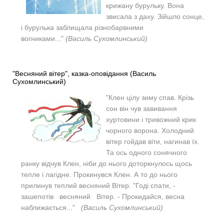
крижану бурульку. Вона
звисала з даху.
Зійшло сонце,
і бурулька заблищала різнобарвними
вогниками..."
(Василь Сухомлинський)
"Весняний вітер", казка-оповідання (Василь
Сухомлинський)
"Клен цілу зиму спав. Крізь
сон він чув завивання
хуртовини і тривожний крик
чорного ворона. Холодний
вітер гойдав віти, нагинав їх.
Та ось одного сонячного
ранку відчув Клен, ніби до нього доторкнулось щось
тепле і лагідне. Прокинувся Клен. А то до нього
прилинув теплий весняний Вітер. "Годі спати, -
зашепотів весняний Вітер. - Прокидайся, весна
наближається..."
(Василь Сухомлинський)