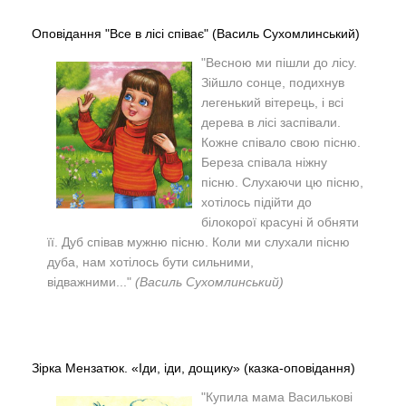
Оповідання "Все в лісі співає" (Василь Сухомлинський)
"
Весною ми пішли до лісу.
Зійшло сонце, подихнув
легенький вітерець, і всі
дерева в лісі заспівали.
Кожне співало свою пісню.
Береза співала ніжну
пісню. Слухаючи цю пісню,
хотілось підійти до
білокорої красуні й обняти
її. Дуб співав мужню пісню. Коли ми слухали пісню
дуба, нам хотілось бути сильними,
відважними..."
(Василь Сухомлинський)
Зірка Мензатюк. «Іди, іди, дощику» (казка-оповідання)
"
Купила мама Василькові