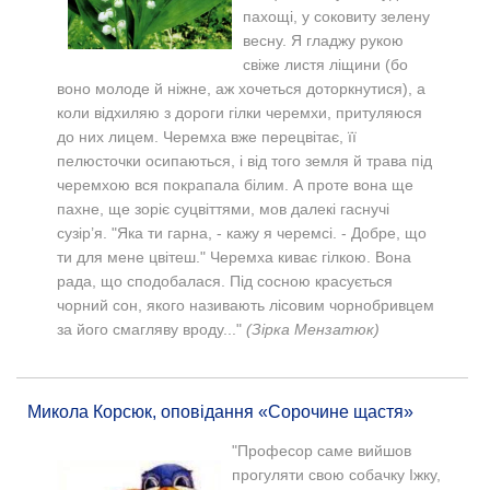
пахощі, у соковиту зелену
весну. Я гладжу рукою
свіже листя ліщини (бо
воно молоде й ніжне, аж хочеться доторкнутися), а
коли відхиляю з дороги гілки черемхи, притуляюся
до них лицем. Черемха вже перецвітає, її
пелюсточки осипаються, і від того земля й трава під
черемхою вся покрапала білим. А проте вона ще
пахне, ще зоріє суцвіттями, мов далекі гаснучі
сузір’я. "
Яка ти гарна, - кажу я черемсі. - Добре, що
ти для мене цвітеш."
Черемха киває гілкою. Вона
рада, що сподобалася.
Під сосною красується
чорний сон, якого називають лісовим чорнобривцем
за його смагляву вроду..."
(Зірка Мензатюк)
Микола Корсюк, оповідання «Сорочине щастя»
"Професор саме вийшов
прогуляти свою собачку Іжку,