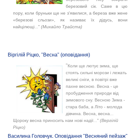
березовий сік. Саме в цю
пору, коли бруньки ще не з'явилися, а береза вже жене
«березові сльози», як називає їх дідусь, вони
найцілющі..."
(Михайло Трайста)
Віргілій Ріцко, "Весна" (оповідання)
"
Коли ще лютує зима, ще
стоять сильні морози і лежать
великі сніги, в повітрі вже
пахне весною.
Весна - це
пробудження природи від
зимового сну.
Весною Зима -
стара баба, а Літо - молода
дівчина. Весна, весна...
Щороку весна приносить нам нові надії..."
(Вергілій
Ріцко)
Василина Головчук. Оповідання "Весняний пейзаж"