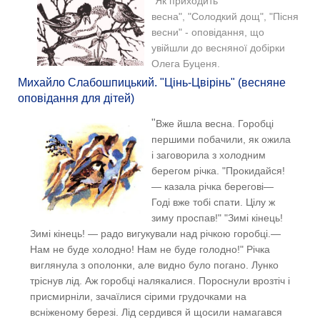
"Як приходить
весна", "Солодкий дощ", "Пісня
весни" - оповідання, що
увійшли до весняної добірки
Олега Буценя.
Михайло Слабошпицький. "Цінь-Цвірінь" (весняне
оповідання для дітей)
"
Вже йшла весна.
Горобці
першими побачили, як ожила
і заговорила з холодним
берегом річка.
"Прокидайся!
— казала річка берегові—
Годі вже тобі спати. Цілу ж
зиму проспав!" "
Зимі кінець!
Зимі кінець! — радо вигукували над річкою горобці.—
Нам не буде холодно! Нам не буде голодно!"
Річка
виглянула з ополонки, але видно було погано. Лунко
тріснув лід. Аж горобці налякалися. Пороснули врозтіч і
присмирніли, зачаїлися сірими грудочками на
всніженому березі.
Лід сердився й щосили намагався