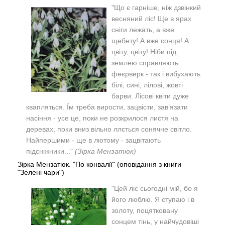
"
Що є гарніше, ніж дзвінкий
весняний ліс! Ще в ярах
сніги лежать, а вже
щебету! А вже сонця! А
цвіту, цвіту! Ніби під
землею справляють
феєрверк - так і вибухають
білі, сині, лілові, жовті
барви. Лісові квіти дуже
квапляться. Їм треба вирости, зацвісти, зав’язати
насіння - усе це, поки не розкрилося листя на
деревах, поки вниз вільно ллється сонячне світло.
Найпершими - ще в лютому - зацвітають
підсніжники..."
(Зірка Мензатюк)
Зірка Мензатюк. "По конвалії" (оповідання з книги
"Зелені чари")
"
Цей ліс сьогодні мій, бо я
його люблю. Я ступаю і в
золоту, поцятковану
сонцем тінь, у найчудовіші