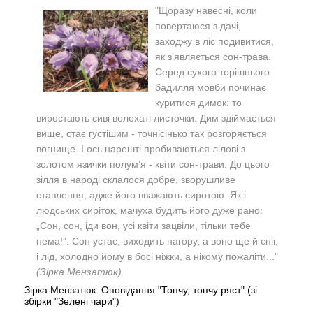
"
Щоразу навесні, коли
повертаюся з дачі,
заходжу в ліс подивитися,
як з’являється сон-трава.
Серед сухого торішнього
бадилля мовби починає
куритися димок: то
виростають сиві волохаті листочки. Дим здіймається
вище, стає густішим - точнісінько так розгоряється
вогнище. І ось нарешті пробиваються лілові з
золотом язички полум’я - квіти сон-трави. До цього
зілля в народі склалося добре, зворушливе
ставлення, адже його вважають сиротою. Як і
людських сиріток, мачуха будить його дуже рано:
„Сон, сон, іди вон, усі квіти зацвіли, тільки тебе
нема!”. Сон устає, виходить нагору, а воно ще й сніг,
і лід, холодно йому в босі ніжки, а нікому пожаліти..."
(Зірка Мензатюк)
Зірка Мензатюк. Оповідання "Топчу, топчу ряст" (зі
збірки "Зелені чари")