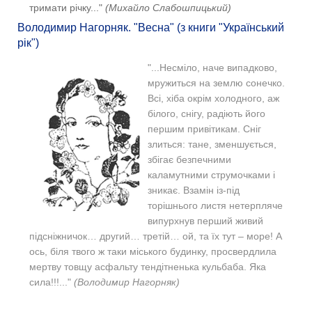
тримати річку..."
(Михайло Слабошпицький)
Володимир Нагорняк. "Весна" (з книги "Український
рік")
"...Несміло, наче випадково,
мружиться на землю сонечко.
Всі, хіба окрім холодного, аж
білого, снігу, радіють його
першим привітикам. Сніг
злиться: тане, зменшується,
збігає безпечними
каламутними струмочками і
зникає. Взамін із-під
торішнього листя нетерпляче
випурхнув перший живий
підсніжничок… другий… третій… ой, та їх тут – море! А
ось, біля твого ж таки міського будинку, просвердлила
мертву товщу асфальту тендітненька кульбаба. Яка
сила!!!..."
(Володимир Нагорняк)