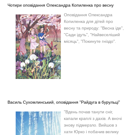
Чотири оповідання Олександра Копиленка про весну
Оповідання Олександра
Копиленка для дітей про
весну та природу: "Весна іде",
"Сади ідуть", "Найвеселіший
місяць", "Покинуте гніздо".
Василь Сухомлинський, оповідання "Райдуга в бурульці"
"
Вдень почав танути сніг,
капали краплі з дахів. А вночі
знову підмерзло.
Вийшов з
хати Юрко і побачив велику