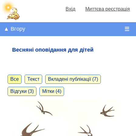
Вхід
Миттєва реєстрація
▲ Вгору
☰
Весняні оповідання для дітей
Все
Текст
Вкладені публікації (7)
Відгуки (3)
Мітки (4)