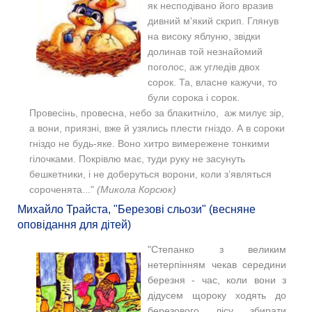
як несподівано його вразив
дивний м'який скрип. Глянув
на високу яблуню, звідки
долинав той незнайомий
поголос, аж угледів двох
сорок. Та, власне кажучи, то
були сорока і сорок.
Провесінь, провесна, небо за блакитніло, аж милує зip,
а вони, приязні, вже й узялись плести гніздо. А в сороки
гніздо не будь-яке. Воно хитро вимережене тонкими
гілочками. Покрівлю має, туди руку не засунуть
бешкетники, і не доберуться ворони, коли з’являться
сороченята..."
(Микола Корсюк)
Михайло Трайста, "Березові сльози" (весняне
оповідання для дітей)
"
Степанко з великим
нетерпінням чекав середини
березня - час, коли вони з
дідусем щороку ходять до
березового лісу збирати