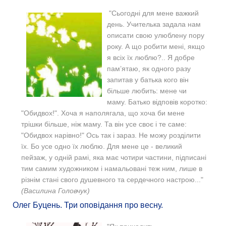
"Сьогодні для мене важкий
день. Учителька задала нам
описати свою улюблену пору
року. А що робити мені, якщо
я всіх їх люблю?.. Я добре
пам’ятаю, як одного разу
запитав у батька кого він
більше любить: мене чи
маму. Батько відповів коротко:
"Обидвох!". Хоча я наполягала, що хоча би мене
трішки більше, ніж маму. Та він усе своє і те саме:
"Обидвох нарівно!" Ось так і зараз. Не можу розділити
їх. Бо усе одно їх люблю. Для мене це - великий
пейзаж, у одній рамі, яка має чотири частини, підписані
тим самим художником і намальовані теж ним, лише в
різнім стані свого душевного та сердечного настрою..."
(Василина Головчук)
Олег Буцень. Три оповідання про весну.