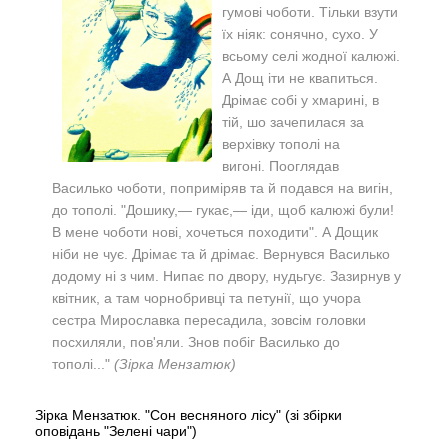
гумові чоботи. Тільки взути
їх ніяк: сонячно, сухо. У
всьому селі жодної калюжі.
А Дощ іти не квапиться.
Дрімає собі у хмарині, в
тій, шо зачепилася за
верхівку тополі на
вигоні.
Пооглядав
Василько чоботи, поприміряв та й подався на вигін,
до тополі. "
Дошику,— гукає,— іди, щоб калюжі були!
В мене чоботи нові, хочеться походити".
А Дощик
ніби не чує. Дрімає та й дрімає.
Вернувся Василько
додому ні з чим. Нипає по двору, нудьгує. Зазирнув у
квітник, а там чорнобривці та петунії, що учора
сестра Мирославка пересадила, зовсім головки
посхиляли, пов'яли. Знов побіг Василько до
тополі..."
(Зірка Мензатюк)
Зірка Мензатюк. "Сон весняного лісу" (зі збірки
оповідань "Зелені чари")