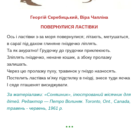
Георгій Скребицький, Віра Чапліна
ПОВЕРНУЛИСЯ ЛАСТІВКИ
Ось і ластівки з-за моря повернулися; літають, метушаться,
в сараї під дахом глиняне гніздечко ліплять.
Та як акуратно! Грудочку до грудочки приклеюють.
Зліплять гніздечко, неначе кошик, а збоку пролазку
залишать.
Через цю пролазку пуху, травинок у гніздо назносять.
Постелить ластівка м’яку підстилку в гнізді, знесе туди яєчка
І сяде пташенят висиджувати.
За матеріалами: «Соняшник», ілюстрований місячник для
дітей. Редактор — Петро Волиняк. Toronto, Ont., Canada,
травень - червень, 1961 р.
* * *