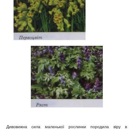
Дивовижна сила маленької рослинки породила віру в