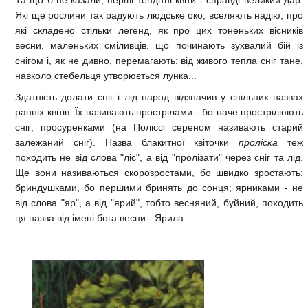
Та що б не казали, перші тендітні квіти - справді великий дар.
Які ще рослини так радують людське око, вселяють надію, про
які складено стільки легенд, як про цих тоненьких вісників
весни, маленьких сміливців, що починають зухвалий бій із
снігом і, як не дивно, перемагають: від живого тепла сніг тане,
навколо стебельця утворюється лунка...
Здатність долати сніг і лід народ відзначив у спільних назвах
ранніх квітів. Їх називають прострілами - бо наче прострілюють
сніг; просуренками (на Поліссі сереном називають старий
залежаний сніг). Назва блакитної квіточки
проліска
теж
походить не від слова "ліс", а від "пролізати" через сніг та лід.
Ще вони називаються скорозростами, бо швидко зростають;
бриндушками, бо першими бринять до сонця; ярниками - не
від слова "яр", а від "ярий", тобто весняний, буйний, походить
ця назва від імені бога весни - Ярила.