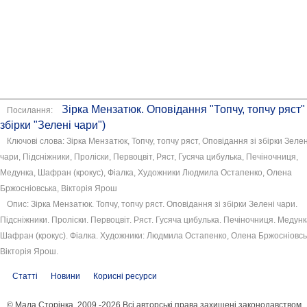
Зірка Мензатюк. Оповідання "Топчу, топчу ряст" 
Посилання:
збірки "Зелені чари")
Ключові слова: Зірка Мензатюк, Топчу, топчу ряст, Оповідання зі збірки Зелен
чари, Підсніжники, Проліски, Первоцвіт, Ряст, Гусяча цибулька, Печіночниця,
Медунка, Шафран (крокус), Фіалка, Художники Людмила Остапенко, Олена
Бржосніовська, Вікторія Ярош
Опис: Зірка Мензатюк. Топчу, топчу ряст. Оповідання зі збірки Зелені чари.
Підсніжники. Проліски. Первоцвіт. Ряст. Гусяча цибулька. Печіночниця. Медунк
Шафран (крокус). Фіалка. Художники: Людмила Остапенко, Олена Бржосніовсь
Вікторія Ярош.
Статті
Новини
Корисні ресурси
© Мала Сторінка, 2009 -2026 Всі авторські права захищені законодавством.