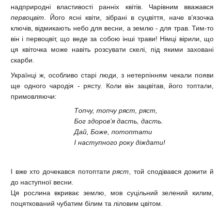
надприродні властивості ранніх квітів. Чарівним вважався
первоцвіт
. Його ясні квіти, зібрані в суцвіття, наче в’язочка
ключів, відмикають небо для весни, а землю - для трав. Тим-то
він і первоцвіт, що веде за собою інші трави! Німці вірили, що
ця квіточка може навіть розсувати скелі, під якими заховані
скарби.
Українці ж, особливо старі люди, з нетерпінням чекали появи
ще одного чародія - рясту. Коли він зацвітав, його топтали,
примовляючи:
Топчу, топчу ряст, ряст,
Бог здоров’я дасть, дасть.
Дай, Боже, потоптати
І наступного року діждати!
І вже хто дочекався потоптати
ряст
, той сподівався дожити й
до наступної весни.
Ця рослина вкриває землю, мов суцільний зелений килим,
поцяткований чубатим білим та ліловим цвітом.