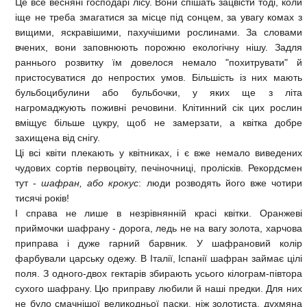
Це все весняні господарі лісу. Вони спішать зацвісти тоді, коли
іще не треба змагатися за місце під сонцем, за увагу комах з
вищими, яскравішими, пахучішими рослинами. За словами
вчених, вони заповнюють порожню екологічну нішу. Задля
раннього розвитку їм довелося немало "похитрувати" й
пристосуватися до непростих умов. Більшість із них мають
бульбоцибулини або бульбочки, у яких ще з літа
нагромаджують поживні речовини. Клітинний сік цих рослин
вміщує більше цукру, щоб не замерзати, а квітка добре
захищена від снігу.
Ці всі квіти плекають у квітниках, і є вже немало виведених
чудових сортів первоцвіту, печіночниці, пролісків. Рекордсмен
тут -
шафран, або крокус
: люди розводять його вже чотири
тисячі років!
І справа не лише в незрівнянній красі квітки. Оранжеві
приймочки шафрану - дорога, ледь не на вагу золота, харчова
приправа і дуже гарний барвник. У шафрановий колір
фарбували царську одежу. В Італії, Іспанії шафран займає цілі
поля. З одного-двох гектарів збирають усього кілограм-півтора
сухого шафрану. Цю приправу любили й наші предки. Для них
не було смачнішої великодньої паски, ніж золотиста, духмяна