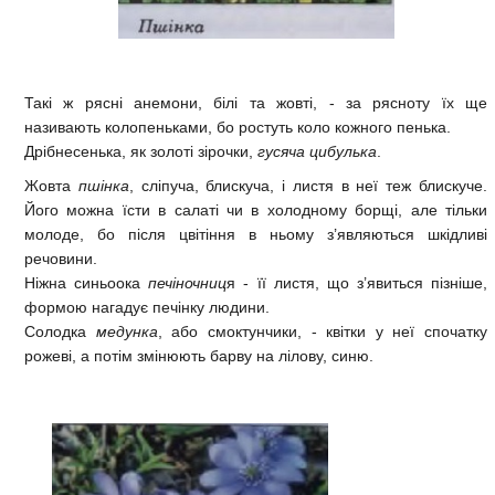
Такі ж рясні анемони, білі та жовті, - за рясноту їх ще
називають колопеньками, бо ростуть коло кожного пенька.
Дрібнесенька, як золоті зірочки,
гусяча цибулька
.
Жовта
пшінка
, сліпуча, блискуча, і листя в неї теж блискуче.
Його можна їсти в салаті чи в холодному борщі, але тільки
молоде, бо після цвітіння в ньому з’являються шкідливі
речовини.
Ніжна синьоока
печіночниц
я - її листя, що з’явиться пізніше,
формою нагадує печінку людини.
Солодка
медунка
, або смоктунчики, - квітки у неї спочатку
рожеві, а потім змінюють барву на лілову, синю.