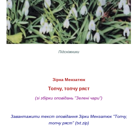
Підсніжники
Зірка Мензатюк
Топчу, топчу ряст
(зі збірки оповідань "Зелені чари")
Завантажити текст оповідання Зірки Мензатюк "Топчу,
топчу ряст" (txt.zip)