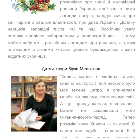
розповідає
про знані й маловідомі
рослини України, пов'язані з ними
легенди, повір'я, народні звичаї, про
їхні чарівні й реальні властивості, про дива України - Долину
нарцисів, заповідні тисові гаї та інші.
Особливу увагу
авторка
приділяє
забороненим у радянський час - і тому
майже забутим - релігійним легендам про рослини, а також
пов'язаним з різними квітами цікавим бувальщинам з житті
видатних українців.
Дитячі твори Зірки Мензатюк
"Колись малою я любила читати,
сидячи на горісі. Гілля навколо було
мов зелене шатро, я опинялася
мовби в інакшому, таємничому світі.
А ще, правду кажучи, я ховалася.
Батьки не схвалювали мого
читання-всього-підряд. Тепер
розумію чому. Книжки — як друзі. Є
серед них надійні і справжні. Є й
такі, на які просто марнуєш