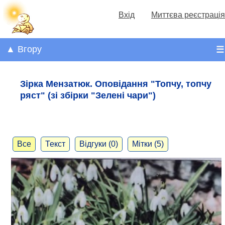
Вхід
Миттєва реєстрація
▲ Вгору
☰
Зірка Мензатюк. Оповідання "Топчу, топчу
ряст" (зі збірки "Зелені чари")
Все
Текст
Відгуки (0)
Мітки (5)