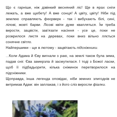
Що є гарніше, ніж дзвінкий весняний ліс! Ще в ярах сніги
лежать, а вже щебету! А вже сонця! А цвіту, цвіту! Ніби під
землею справляють феєрверк - так і вибухають білі, сині,
лілові, жовті барви. Лісові квіти дуже квапляться. Їм треба
вирости, зацвісти, зав’язати насіння - усе це, поки не
розкрилося листя на деревах, поки вниз вільно ллється
сонячне світло.
Найпершими - ще в лютому - зацвітають
підсніжники
.
...Коли Адама й Єву вигнали з раю, на землі також була зима,
падав сніг. Єва замерзла й засмутилася. І тоді з Божої ласки,
щоб її підбадьорити, кілька сніжинок перетворилося на
підсніжники.
Щоправда, інша легенда оповідає, ніби земних злигоднів не
витримав Адам: він заплакав, і з його сліз виросли
фіалки
.