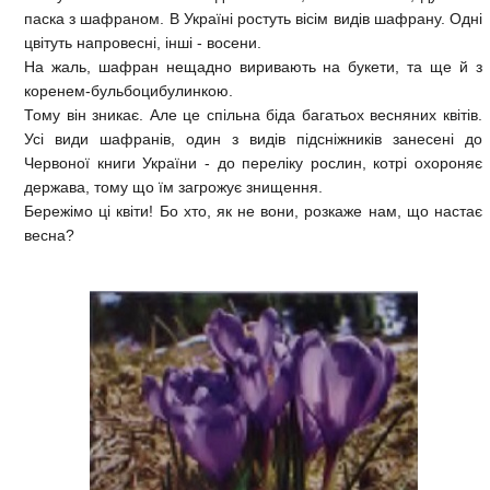
паска з шафраном. В Україні ростуть вісім видів шафрану. Одні
цвітуть напровесні, інші - восени.
На жаль, шафран нещадно виривають на букети, та ще й з
коренем-бульбоцибулинкою.
Тому він зникає. Але це спільна біда багатьох весняних квітів.
Усі види шафранів, один з видів підсніжників занесені до
Червоної книги України - до переліку рослин, котрі охороняє
держава, тому що їм загрожує знищення.
Бережімо ці квіти! Бо хто, як не вони, розкаже нам, що настає
весна?