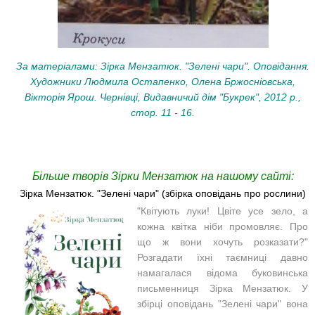
За матеріалами: Зірка Мензатюк. "Зелені чари". Оповідання.
Художники Людмила Остапенко, Олена Бржосніовська,
Вікторія Ярош. Чернівці, Видавничий дім "Букрек", 2012 р.,
стор. 11 - 16.
Більше творів Зірки Мензатюк на нашому сайті:
Зірка Мензатюк. "Зелені чари" (збірка оповідань про рослини)
"Квітують луки! Цвіте усе зело, а
кожна квітка ніби промовляє. Про
що ж вони хочуть розказати?"
Розгадати їхні таємниці давно
намагалася відома буковинська
письменниця Зірка Мензатюк. У
збірці оповідань
"Зелені чари" вона