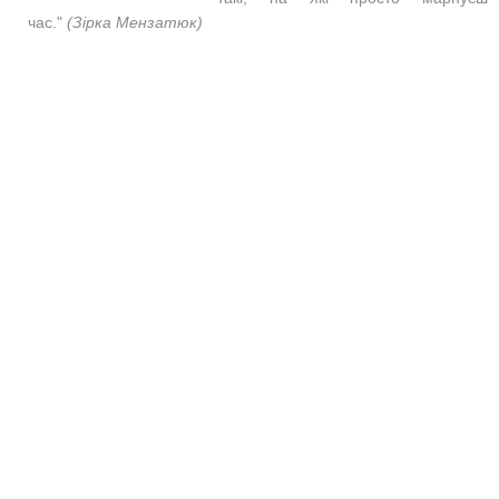
час."
(Зірка Мензатюк)