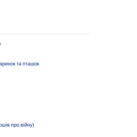
я
аринок та пташок
ршів про війну)