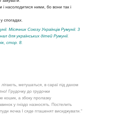
ю закувати.
 і насолодитися ними, бо вони так і
 у спогадах.
ії. Місячник Союзу Українців Румунії. 3
нал для українських дітей Румунії.
ік, стор. 8.
; літають, метушаться, в сараї під дахом
тно! Грудочку до грудочки
че кошик, а збоку пролазку
авинок у гніздо назносять. Постелить
се туди яєчка І сяде пташенят висиджувати."