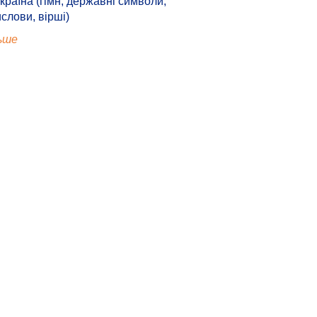
країна (гімн, державні символи,
ислови, вірші)
ьше