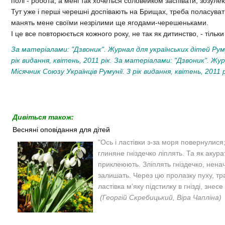
полі - робота, а мені так хочеться соловейком заспівати, зозуле
Тут уже і перші черешні доспівають на Брищах, треба поласувати
манять мене своїми незрілими ще ягодами-черешеньками.
І це все повторюється кожного року, не так як дитинство, - тільки
За матеріалами: "Дзвоник". Журнал для українських дітей Румун
рік видання, квітень, 2011 рік. За матеріалами: "Дзвоник". Жур
Місячник Союзу Українців Румунії. 3 рік видання, квітень, 2011 р
Дивіться також:
Весняні оповідання для дітей
"
Ось і ластівки з-за моря повернулися
глиняне гніздечко ліплять.
Та як акура
приклеюють.
Зліплять гніздечко, нена
залишать.
Через цю пролазку пуху, тр
ластівка м’яку підстилку в гнізді, зне
(
Георгій Скребицький, Віра Чапліна)