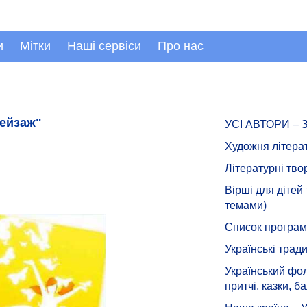
и
Мітки
Наші сервіси
Про нас
пейзаж"
УСІ АВТОРИ –
Художня літера
Літературні тво
Вірші для дітей
темами)
Список програмн
Українські тради
Український фол
притчі, казки, ба