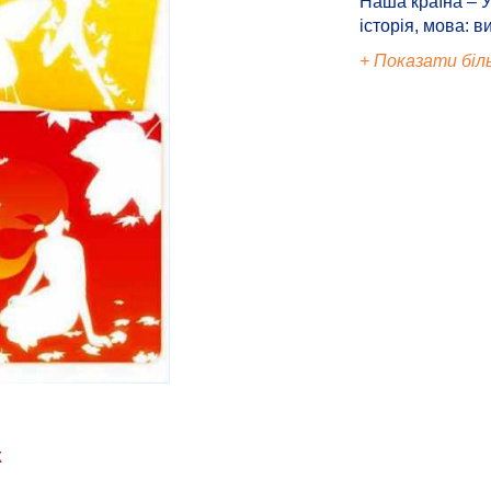
Наша країна – У
історія, мова: в
+ Показати біл
Ж