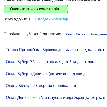
«Василина Головчук. Оповідання "Весняний пейзаж"»:
Оновити список коментарів
Всьго відгуків:
0
+ Додати коментар
Споріднені публікації, за тегами:
Діти
Весна
Оповіданн
Тетяна Прокоф’єва. Віршики для малят про домашніх тв
Ольга Зубер. Збірка віршів для дітей та дорослих
Ольга Зубер. «Дивина» (дитяче оповідання)
Олена Більчук. «В дорозі» (оповідання)
Ольга Денисенко. «Мій татусь захища Україну» (збірка ві