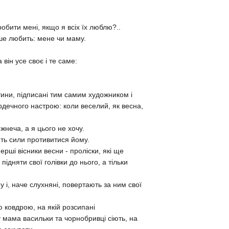
бити мені, якщо я всіх їх люблю?..
ьше любить: мене чи маму.
він усе своє і те саме:
тини, підписані тим самим художником і
рдечного настрою: коли веселий, як весна,
неча, а я цього не хочу.
ють сили противитися йому.
ерші вісники весни - проліски, які ще
дняти свої голівки до нього, а тільки
у і, наче слухняні, повертають за ним свої
 ковдрою, на якій розсипані
ку мама васильки та чорнобривці сіють, на