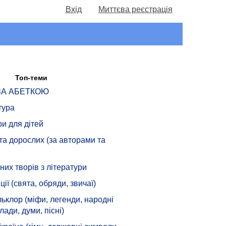
Вхід
Миттєва реєстрація
Топ-теми
 ЗА АБЕТКОЮ
тура
ри для дітей
 та дорослих (за авторами та
их творів з літератури
ції (свята, обряди, звичаї)
ьклор (міфи, легенди, народні
лади, думи, пісні)