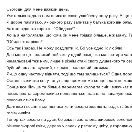
Сьогодні для мене важкий день.
Учителька задала нам описати свою улюблену пору року. А що ро
Я добре пам’ятаю, як одного разу запитав у батька кого він біл
Батько відповів коротко: "Обидвох!".
Хоча я наполягала, що хоча би мене трішки більше, ніж маму. Та 
"Обидвох нарівно!"
Ось так і зараз. Не можу розділити їх. Бо усе одно їх люблю.
Для мене це - великий пейзаж, у одній рамі, яка має чотири час
намальовані теж ним, лише в різнім стані свого душевного та се
буйний, як літо, сумний, як осінь, холодний, як зима.
Якщо одну частину відняти, тоді що там залишиться? Одна порож
Останні залишки снігу тануть під променями сонця і далі не ма
Сонце все більше та більше перемагає холод та сніг і викликає п
несміливо та сором’язливо появляються, навіть не наважуючись пі
поклоняються йому.
Далі вже і весняні соняшники-квіти весело жовтіють, радіють йом
голівки-квіти.
Тепер так весело на душі, бо земля застелена широкою зеленою
різнокольорові квіти, дерева у садах у рясному цвіту, у городчи