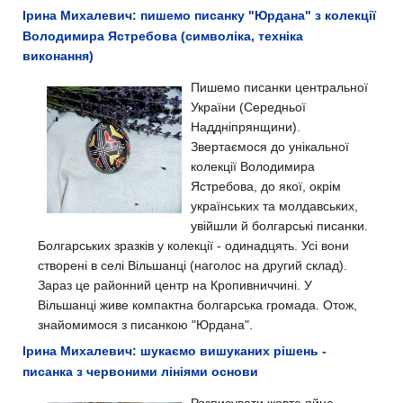
Ірина Михалевич: пишемо писанку "Юрдана" з колекції
Володимира Ястребова (символіка, техніка
виконання)
Пишемо писанки центральної
України (Середньої
Наддніпрянщини).
Звертаємося до унікальної
колекції Володимира
Ястребова, до якої, окрім
українських та молдавських,
увійшли й болгарські писанки.
Болгарських зразків у колекції - одинадцять. Усі вони
створені в селі Вільшанці (наголос на другий склад).
Зараз це районний центр на Кропивниччині. У
Вільшанці живе компактна болгарська громада. Отож,
знайомимося з писанкою "Юрдана".
Ірина Михалевич: шукаємо вишуканих рішень -
писанка з червоними лініями основи