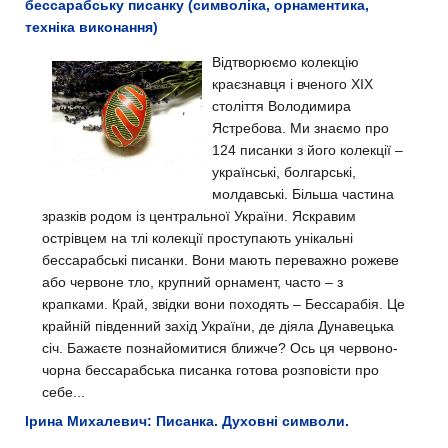
бессарабську писанку (символіка, орнаментика,
техніка виконання)
Відтворюємо колекцію
краєзнавця і вченого XIX
століття Володимира
Ястребова. Ми знаємо про
124 писанки з його колекції –
українські, болгарські,
молдавські. Більша частина
зразків родом із центральної України. Яскравим
острівцем на тлі колекції проступають унікальні
бессарабські писанки. Вони мають переважно рожеве
або червоне тло, крупний орнамент, часто – з
крапками. Край, звідки вони походять – Бессарабія. Це
крайній південний захід України, де діяла Дунавецька
січ. Бажаєте познайомитися ближче? Ось ця червоно-
чорна бессарабська писанка готова розповісти про
себе...
Ірина Михалевич: Писанка. Духовні символи.