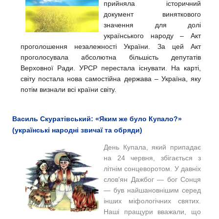
прийняла історичний
документ виняткового
значення для долі
українського народу – Акт
проголошення незалежності України. За цей Акт
проголосувала абсолютна більшість депутатів
Верховної Ради. УРСР перестала існувати. На карті,
світу постала нова самостійна держава – Україна, яку
потім визнали всі країни світу.
Василь Скуратівський: «Яким же було Купало?»
(українські народні звичаї та обряди)
День Купала, який припадає
на 24 червня, збігається з
літнім сонцеворотом. У давніх
слов'ян Дажбог — бог Сонця
— був найшановнішим серед
інших міфологічних святих.
Наші пращури вважали, що