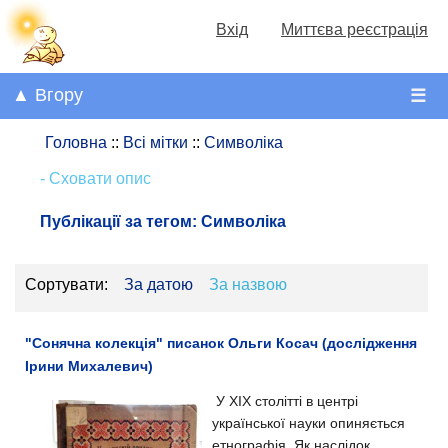
Вхід
Миттєва реєстрація
▲ Вгору
☰
Головна
::
Всі мітки
::
Символіка
- Сховати опис
Публікації за тегом:
Символіка
Сортувати:
За датою
За назвою
"Сонячна колекція" писанок Ольги Косач (дослідження
Ірини Михалевич)
У XIX столітті в центрі
української науки опиняється
етнографія. Як наслідок,