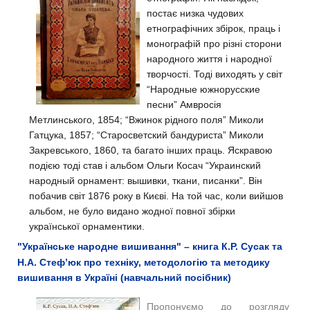
постає низка чудових
етнографічних збірок, праць і
монографій про різні сторони
народного життя і народної
творчості. Тоді виходять у світ
“Народные южнорусские
песни” Амвросія
Метлинського, 1854; “Вжинок рідного поля” Миколи
Гатцука, 1857; “Старосветский бандуриста” Миколи
Закревського, 1860, та багато інших праць. Яскравою
подією тоді став і альбом Ольги Косач “Украинский
народный орнамент: вышивки, ткани, писанки”. Він
побачив світ 1876 року в Києві. На той час, коли вийшов
альбом, не було видано жодної повної збірки
української орнаментики.
"Українське народне вишивання" – книга К.Р. Сусак та
Н.А. Стеф’юк про техніку, методологію та методику
вишивання в Україні (навчальний посібник)
Пропонуємо до розгляду