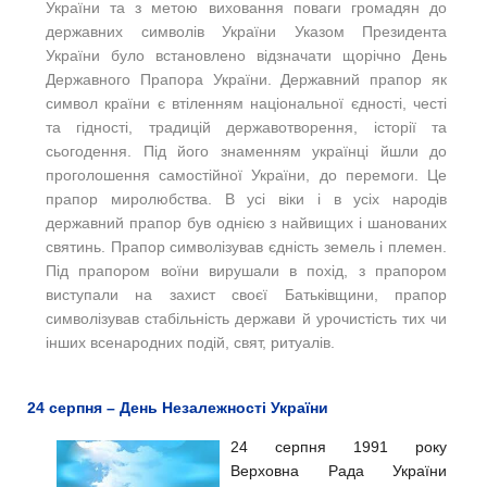
України та з метою виховання поваги громадян до
державних символів України Указом Президента
України було встановлено відзначати щорічно День
Державного Прапора України. Державний прапор як
символ країни є втіленням національної єдності, честі
та гідності, традицій державотворення, історії та
сьогодення. Під його знаменням українці йшли до
проголошення самостійної України, до перемоги. Це
прапор миролюбства. В усі віки і в усіх народів
державний прапор був однією з найвищих і шанованих
святинь. Прапор символізував єдність земель і племен.
Під прапором воїни вирушали в похід, з прапором
виступали на захист своєї Батьківщини, прапор
символізував стабільність держави й урочистість тих чи
інших всенародних подій, свят, ритуалів.
24 серпня – День Незалежності України
24 серпня 1991 року
Верховна Рада України