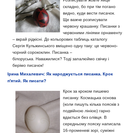
Розписувати жовте яйце
складно, бо при тім погано
видно, куди вести писачок.
Ще важче розписувати
червону крашанку. Писанки з
червоними лініями орнаменту
– вкрай рідкісні. До кольорових таблиць каталогу
Сергія Кульжинського вміщено одну таку: це червоно-
чорний сорококлин. Писанка –
білоруська.
Наважилися? Тоді запалюймо свічку і
берімо писачок!
Ірина Михалевич: Як народжується писанка. Крок
п'ятий. Як писати?
Крок за кроком пишемо
писанку. Космацька основа
(коли пишуть кілька поясків з
подвійною лінією) гарно
вдається без олівця. В
середньому пояску написала
16-променеві зорі, суміжні