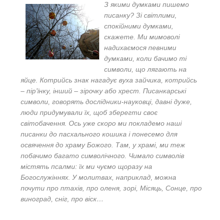
З якими думками пишемо
писанку? Зі світлими,
спокійними думками,
скажете. Ми мимоволі
надихаємося певними
думками, коли бачимо ті
символи, що лягають на
яйце. Котрийсь знак нагадує вуха зайчика, котрийсь
– пір’їнку, інший – зірочку або хрест. Писанкарські
символи, говорять дослідники-науковці, давні дуже,
люди придумували їх, щоб зберегти своє
світобачення. Ось уже скоро ми покладемо наші
писанки до пасхального кошика і понесемо для
освячення до храму Божого. Там, у храмі, ми теж
побачимо багато символічного. Чимало символів
містять псалми: їх ми чуємо щоразу на
Богослужіннях. У молитвах, наприклад, можна
почути про птахів, про оленя, зорі, Місяць, Сонце, про
виноград, сніг, про віск…