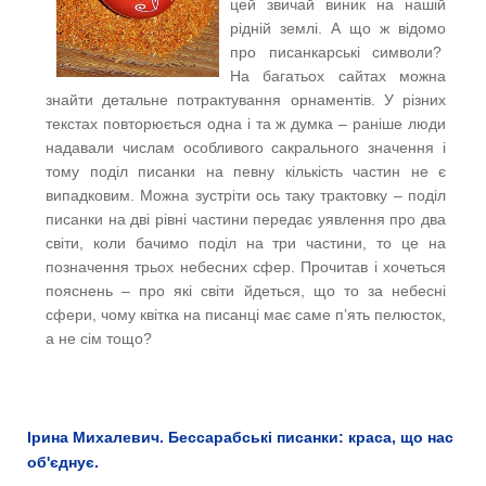
цей звичай виник на нашій
рідній землі. А що ж відомо
про писанкарські символи?
На багатьох сайтах можна
знайти детальне потрактування орнаментів. У різних
текстах повторюється одна і та ж думка – раніше люди
надавали числам особливого сакрального значення і
тому поділ писанки на певну кількість частин не є
випадковим. Можна зустріти ось таку трактовку – поділ
писанки на дві рівні частини передає уявлення про два
світи, коли бачимо поділ на три частини, то це на
позначення трьох небесних сфер. Прочитав і хочеться
пояснень – про які світи йдеться, що то за небесні
сфери, чому квітка на писанці має саме п’ять пелюсток,
а не сім тощо?
Ірина Михалевич. Бессарабські писанки: краса, що нас
об'єднує.