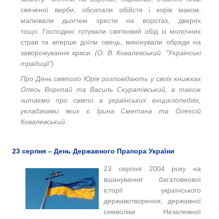
свяченої верби, обсипали обійстя і корів маком,
малювали дьогтем хрести на воротах, дверях
тощо. Господині готували святковий обід із молочних
страв та вперше доїли овець, виконували обряди на
заворожування краси.
(О. В. Ковалевський. "Українські
традиції")
Про День святого Юрія розповідають у своїх книжках
Олесь Воропай та Василь Скуратівський, а також
читаємо про свято в українських енциклопедіях,
укладачами яких є Ірина Сметана та Олексій
Ковалевський.
23 серпня – День Державного Прапора України
23 серпня 2004 року на
вшанування багатовікової
історії українського
державотворення, державної
символіки Незалежної