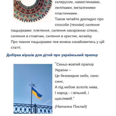
склярусом, намистинками,
лелітками, металічними
пластинками.
Також читайте докладно про
способи (техніки) силяння
пацьорками: плетення, силяння наскрізною сіткою,
силяння в стовпчик, силяння в хрестик, мозаїку.
Про ткання пацьорками теж можна ознайомитись у цій
статті.
Добірка віршів для дітей про український прапор
"
Синьо-жовтий прапор
України –
Це безхмарне небо, синє-
синє,
А під небом золотіє нива,
І народ – і вільний, і
щасливий."
(Наталка Поклад)