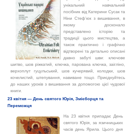
унікальний навчальний
посібник від Катерини Сусак та
Ніни Стеф’юк з вишивання, в
якому досконало
представлено історію та
традиції цього мистецтва, а
також практично і графічно
в
ідтворені та
детально описані
давно забуті шви: ключове
шитво, шов ріжкатий, ключка, парована ключка, заігліно,
верхоплут гуцульський, шов кучерявий, колодки, шов
кочелистий, штепування, навиване тощо.
Приєднуйтесь
до наших уроків з вишивання за допомогою цієї чудової
книги.
23 квітня — День святого Юрія, Змієборця та
Переможця
На
23 квітня
припадає День
святого Юрія, за язичницьких
часів день Ярила. Цього дня