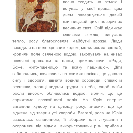
весна сходить на землю і
вступає у свої права, цим
днем завершується давній
язичницький цикл новорічних
весняних свят. Юрій відмикає
ключами землю, випускає
тепло, росу, благословляє майбутні врожаї. Люди
виходили на поле хресним ходом, молились за врожай,
кропили поле свяченою водою, закопували на нивах
освячені крашанки та паски, примовляючи: «Роди,
Боже, жито-пшеницю та всяку пашницю». Діти
забавлялись, качаючись на озимих посівах, це давало
силу і здоров'я, дівчата водили хороводи, співаючи
веснянки, хлопці кидали грудки в небо, «щоб хліби
росли високі», обливались водою, вірячи, що це
сприятиме врожайності полів. На Юрія вперше
виганяли худобу на цілющу росу, знаючи, що це
віджене від тварин усі хвороби. Взагалі, роса на Юрія
вважалась священною, її збирали для лікування і
охороняли від відьом, використовуючи різні прийоми
захисту: чіпляли на воротах, парканах, стайнях гілки