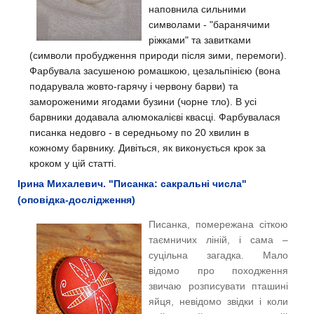
наповнила сильними
символами - "баранячими
ріжками" та завитками
(символи пробудження природи після зими, перемоги).
Фарбувала засушеною ромашкою, цезальпінією (вона
подарувала жовто-гарячу і червону барви) та
замороженими ягодами бузини (чорне тло). В усі
барвники додавала алюмокалієві квасці. Фарбувалася
писанка недовго - в середньому по 20 хвилин в
кожному барвнику.
Дивіться, як виконується крок за
кроком у цій статті.
Ірина Михалевич. "Писанка: сакральні числа"
(оповідка-дослідження)
Писанка, помережана сіткою
таємничих ліній, і сама –
суцільна загадка. Мало
відомо про походження
звичаю розписувати пташині
яйця, невідомо звідки і коли