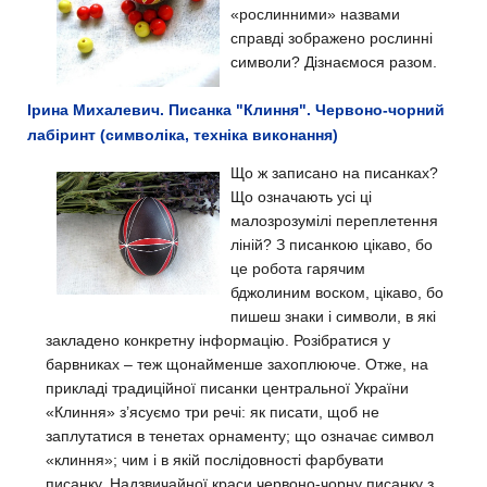
«рослинними» назвами
справді зображено рослинні
символи? Дізнаємося разом.
Ірина Михалевич. Писанка "Клиння". Червоно-чорний
лабіринт (символіка, техніка виконання)
Що ж записано на писанках?
Що означають усі ці
малозрозумілі переплетення
ліній? З писанкою цікаво, бо
це робота гарячим
бджолиним воском, цікаво, бо
пишеш знаки і символи, в які
закладено конкретну інформацію. Розібратися у
барвниках – теж щонайменше захоплююче. Отже, на
прикладі традиційної писанки центральної України
«Клиння» з’ясуємо три речі: як писати, щоб не
заплутатися в тенетах орнаменту; що означає символ
«клиння»; чим і в якій послідовності фарбувати
писанку. Надзвичайної краси червоно-чорну писанку з