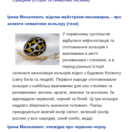
Сумщини (історія та символіка писанки)
Ірина Михалевич, відома майстриня-писанкарка, - про
аспекти семантики кольору (тези)
У первісному суспільстві
відбулася міфологізація та
ототожнення кольорів з
важливими в житті
речовинами і стихіями, а в
період ранньої історії
склалася канонізація кольорів згідно з будовою Космосу
(світу богів та людей). Первісні народи ототожнювали
кольори з найбільш важливими для них стихіями та
речовинами: вогнем, кров'ю, землею та молоком. Їм
відповідали червоний, чорний та білий. Ці три кольори
надовго зберігають значення головних. Пізніш
приєднуються жовтий колір світил, зелений (колір
рослин у всіх народів), синій (небо, вода).
Ірина Михалевич: оповідка про червоно-чорну