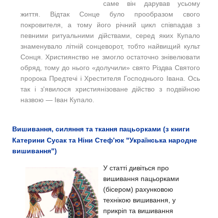
саме він дарував усьому
життя. Відтак Сонце було прообразом свого
покровителя, а тому його річний цикл співпадав з
певними ритуальними дійствами, серед яких Купало
знаменувало літній сонцеворот, тобто найвищий культ
Сонця. Християнство не змогло остаточно знівелювати
обряд, тому до нього «долучили» свято Різдва Святого
пророка Предтечі і Хрестителя Господнього Івана. Ось
так і з'явилося християнізоване дійство з подвійною
назвою — Іван Купало.
Вишивання, силяння та ткання пацьорками (з книги
Катерини Сусак та Ніни Стеф’юк "Українська народне
вишивання")
У статті дивіться про
вишивання пацьорками
(бісером) рахунковою
технікою вишивання, у
прикріп та вишивання