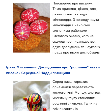
Поговорімо про писанку.
Тема приємна, цікава, але,
разом із тим, нагадує
мілководдя. З погляду науки
мілководдя є найбільш
вивченими районами
Світового океану, чого не
скажеш про писанкарство,
адже досліджень та наукових
праць про нього досі обмаль.
Ірина Михалевич. Дослідження про "рослинні" назви
писанок Середньої Наддніпрянщини
Серед писанкарських
орнаментів переважають
космогонічні. Меншу, але теж
чисельну групу становлять
рослинні символи. Та чи на
всіх писанках із