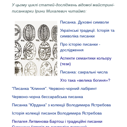
У цьому циклі статей-досліджень відомої майстрині-
писанкарки Ірини Михалевич читаймо:
Писанка. Духовні символи
Українські традиції. Історія та
символіка писанки
Про історію писанки -
дослідження
Аспекти семантики кольору
(тези)
Писанка: сакральні числа
Хто така «велика богиня»?
"Писанка "Клиння". Червоно-чорний лабіринт
Червоно-чорна бессарабська писанка
Писанка "Юрдана" з колекції Володимира Ястребова
Історія колекції писанок Володимира Ястребова
Пелагея Литвинова-Бартош і традиційні писанки