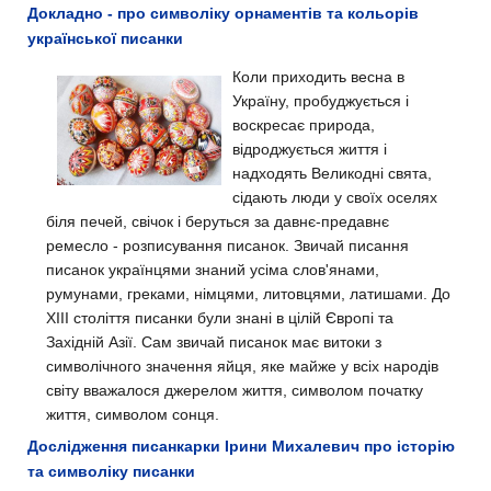
Докладно - про символіку орнаментів та кольорів
української писанки
Коли приходить весна в
Україну, пробуджується і
воскресає природа,
відроджується життя і
надходять Великодні свята,
сідають люди у своїх оселях
біля печей, свічок і беруться за давнє-предавнє
ремесло - розписування писанок. Звичай писання
писанок українцями знаний усіма слов'янами,
румунами, греками, німцями, литовцями, латишами. До
XIII століття писанки були знані в цілій Європі та
Західній Азії. Сам звичай писанок має витоки з
символічного значення яйця, яке майже у всіх народів
світу вважалося джерелом життя, символом початку
життя, символом сонця.
Дослідження писанкарки Ірини Михалевич про історію
та символіку писанки