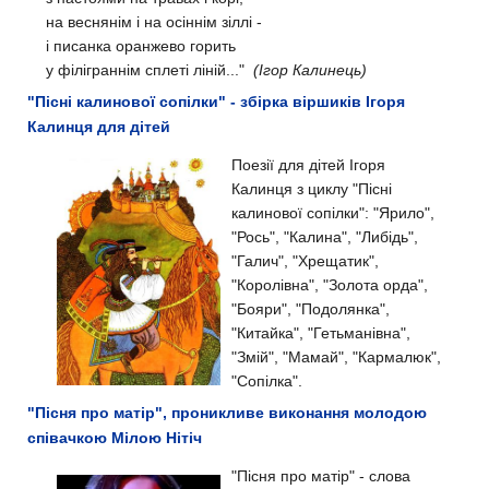
на веснянiм i на осiннiм зiллi -
i писанка оранжево горить
у фiлiграннiм сплетi лiнiй..."
(Ігор Калинець)
"Пісні калинової сопілки" - збірка віршиків Ігоря
Калинця для дітей
Поезії для дітей Ігоря
Калинця з циклу "Пісні
калинової сопілки": "Ярило",
"Рось", "Калина", "Либідь",
"Галич", "Хрещатик",
"Королівна", "Золота орда",
"Бояри", "Подолянка",
"Китайка", "Гетьманівна",
"Змій", "Мамай", "Кармалюк",
"Сопілка".
"Пісня про матір", проникливе виконання молодою
співачкою Мілою Нітіч
"Пісня про матір" - слова