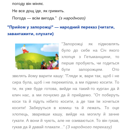
погоду він міняє.
Не все дощ іде, як гримить.
Погода — всім вигода."
(з народного)
"Прийом у запорожці" — народний переказ (читати,
завантажити, слухати)
"Запорожці як підмовлять
було до себе на Січ якого
хлопця з Гетьманщини, то
перше пробують, чи годиться
бути запорожцем. Ото
звелять йому варити кашу: "
Гляди ж, вари так, щоб і не
сира була, щоб і не перекипіла, а ми підемо косити. То
ти, як уже буде готова, вийди на такий-то курган да й
клич нас, а ми почуємо да й прийдемо. "
От поберуть
коси та й підуть нібито косити, а де там їм хочеться
косити! Заберуться в комиш та й лежать. То оце
хлопець, зваривши кашу, вийде на могилу й зачне
гукати. А вони й чують, але не озиваються. То він гукав,
гукав да й давай плакати..."
(З народного переказу)