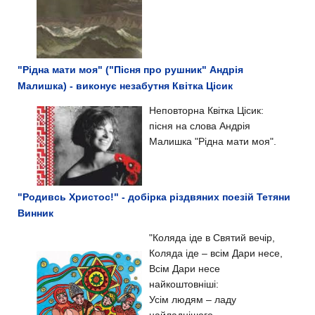
"Рідна мати моя" ("Пісня про рушник" Андрія
Малишка) - виконує незабутня Квітка Цісик
Неповторна Квітка Цісик:
пісня на слова Андрія
Малишка "Рідна мати моя".
"Родивсь Христос!" - добірка різдвяних поезій Тетяни
Винник
"Коляда іде в Святий вечір,
Коляда іде – всім Дари несе,
Всім Дари несе
найкоштовніші:
Усім людям – ладу