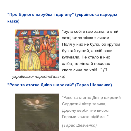
"Про бідного парубка і царівну" (українська народна
казка)
"Була собі в гаю хатка, а в тій
хатці жила жінка з сином.
Поля у них не було, бо кругом
був гай густий, а хліб вони
купували. Не стало в них
хліба, то жінка й посилає
свого сина по хліб..."
(З
української народної казки)
"Реве та стогне Дніпр широкий" (Тарас Шевченко)
"
Реве та стогне Дніпр широкий
Сердитий вітер завива,
Додолу верби гне високі,
Горами хвилю підійма.
"
(Тарас Шевченко)