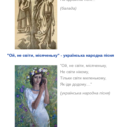
(балада)
"Ой, не світи, місяченьку" - українська народна пісня
"
Ой, не світи, місяченьку,
Не світи нікому,
Тільки світи миленькому,
Як іде додому...."
(у
країнська народна пісня)