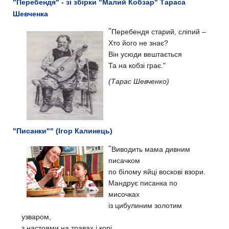
"Перебендя" - зі збірки "Малий Кобзар" Тараса
Шевченка
"
Перебендя старий, сліпий –
Хто його не знає?
Він усюди вештається
Та на кобзі грає."
(Тарас Шевченко)
"Писанки"" (Iгор Калинець)
"
Виводить мама дивним
писачком
по бiлому яйцi восковi взори.
Мандрує писанка по
мисочках
iз цибулиним золотим
узваром,
з настоями на травах i корi,