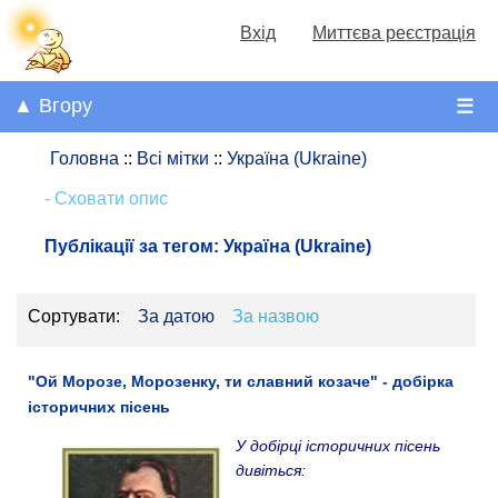
Вхід
Миттєва реєстрація
▲ Вгору
☰
Головна
::
Всі мітки
::
Україна (Ukraine)
- Сховати опис
Публікації за тегом:
Україна (Ukraine)
Сортувати:
За датою
За назвою
"Ой Морозе, Морозенку, ти славний козаче" - добірка
історичних пісень
У добірці історичних пісень
дивіться: