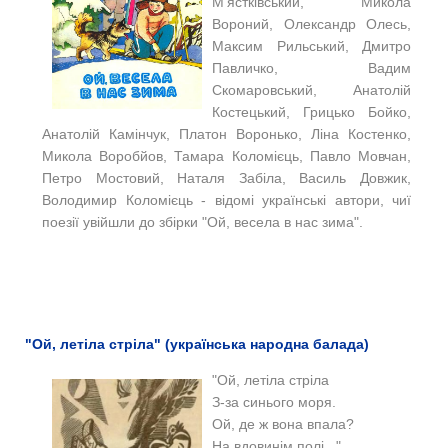
М’ястківський, Микола
Вороний, Олександр Олесь,
Максим Рильський, Дмитро
Павличко, Вадим
Скомаровський, Анатолій
Костецький, Грицько Бойко,
Анатолій Камінчук, Платон Воронько, Ліна Костенко,
Микола Воробйов, Тамара Коломієць, Павло Мовчан,
Петро Мостовий, Наталя Забіла, Василь Довжик,
Володимир Коломієць - відомі українські автори, чиї
поезії увійшли до збірки "Ой, весела в нас зима".
"Ой, летіла стріла" (українська народна балада)
"
Ой, летіла стріла
З-за синього моря.
Ой, де ж вона впала?
На вдовинім полі..."