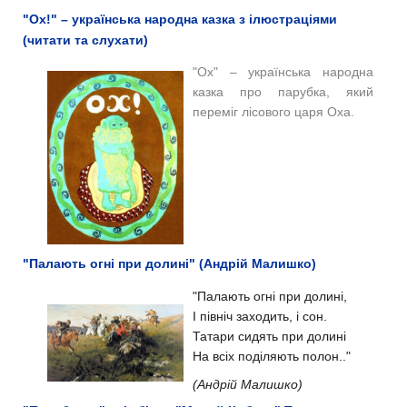
"Ох!" – українська народна казка з ілюстраціями
(читати та слухати)
"Ох" – українська народна
казка про парубка, який
переміг лісового царя Оха.
"Палають огні при долині" (Андрій Малишко)
"Палають огні при долині,
І північ заходить, і сон.
Татари сидять при долині
На всіх поділяють полон.."
(
Андрій Малишко)