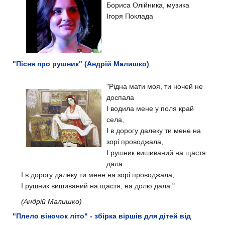
Бориса Олійника, музика
Ігоря Поклада
"Пісня про рушник" (Андрій Малишко)
"Рідна мати моя, ти ночей не
доспала
І водила мене у поля край
села,
І в дорогу далеку ти мене на
зорі проводжала,
І рушник вишиваний на щастя
дала.
І в дорогу далеку ти мене на зорі проводжала,
І рушник вишиваний на щастя, на долю дала."
(Андрій Малишко)
"Плело віночок літо" - збірка віршів для дітей від