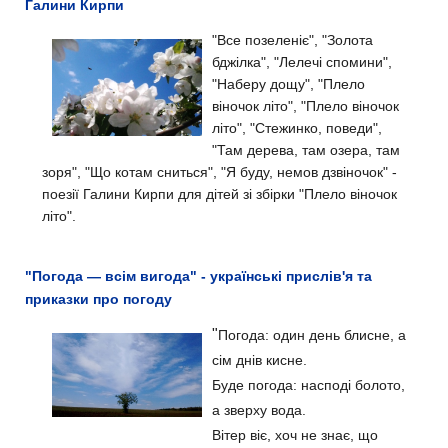
Галини Кирпи
"Все позеленіє", "Золота
бджілка", "Лелечі спомини",
"Наберу дощу", "Плело
віночок літо", "Плело віночок
літо", "Стежинко, поведи",
"Там дерева, там озера, там
зоря", "Що котам сниться", "Я буду, немов дзвіночок" -
поезії Галини Кирпи для дітей зі збірки "Плело віночок
літо".
"Погода — всім вигода" - українські прислів'я та
приказки про погоду
"
Погода: один день блисне, а
сім днів кисне.
Буде погода: насподі болото,
а зверху вода.
Вітер віє, хоч не знає, що