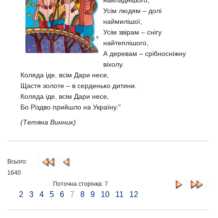
найладнішого,
Усім людям – долі
наймилішої,
Усім звірам – снігу
найтеплішого,
А деревам – срібносніжну
віхолу.
Коляда іде, всім Дари несе,
Щастя золоте – в серденько дитини.
Коляда іде, всім Дари несе,
Бо Різдво прийшло на Україну."
(Тетяна Винник)
Всього:
1640
Поточна сторінка: 7
2
3
4
5
6
7
8
9
10
11
12