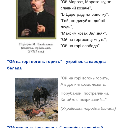
"Ой Морозе, Морозенку, ти
славний козаче",
"В Цареграді на риночку",
"Гей, не дивуйте, добрії
люди",
"Максим козак Залізняк",
"Ой на горі женці жнуть",
"Ой на горі слобода".
"Ой на горі вогонь горить" - українська народна
балада
"Ой на горі вогонь горить,
А в долині козак лежить.
Порубаний, постреляний,
Китайкою покриваний..."
(Українська народна балада)
"Ой сивая та і зозуленька", щедрівка для дітей