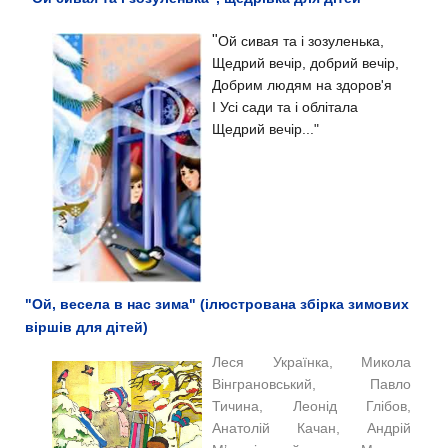
"
Ой сивая та і зозуленька,
Щедрий вечір, добрий вечір,
Добрим людям на здоров'я
І Усі сади та і облітала
Щедрий вечір..."
"Ой, весела в нас зима" (ілюстрована збірка зимових
віршів для дітей)
Леся Українка, Микола
Вінграновський, Павло
Тичина, Леонід Глібов,
Анатолій Качан, Андрій