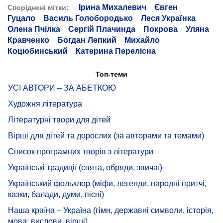
Ірина Михалевич
Євген
Споріднені мітки:
Гуцало
Василь Голобородько
Леся Українка
Олена Пчілка
Сергій Плачинда
Покрова
Уляна
Кравченко
Богдан Лепкий
Михайло
Коцюбинський
Катерина Перелісна
Топ-теми
УСІ АВТОРИ – ЗА АБЕТКОЮ
Художня література
Літературні твори для дітей
Вірші для дітей та дорослих (за авторами та темами)
Список програмних творів з літератури
Українські традиції (свята, обряди, звичаї)
Український фольклор (міфи, легенди, народні притчі,
казки, балади, думи, пісні)
Наша країна – Україна (гімн, державні символи, історія,
мова: вислови, вірші)