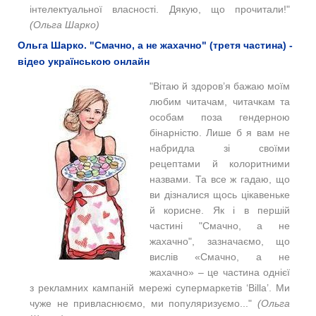
інтелектуальної власності. Дякую, що прочитали!"
(Ольга Шарко)
Ольга Шарко. "Смачно, а не жахачно" (третя частина) -
відео українською онлайн
"Вітаю й здоров’я бажаю моїм
любим читачам, читачкам та
особам поза гендерною
бінарністю. Лише б я вам не
набридла зі своїми
рецептами й колоритними
назвами. Та все ж гадаю, що
ви дізналися щось цікавеньке
й корисне. Як і в першій
частині "Смачно, а не
жахачно", зазначаємо, що
вислів «Смачно, а не
жахачно» – це частина однієї
з рекламних кампаній мережі супермаркетів ‘Billa’. Ми
чуже не привласнюємо, ми популяризуємо..."
(Ольга