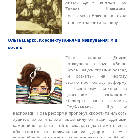
життя.
Це - легенди про
Тараса Шевченка,
про
Томаса Едісона, а також
- про кмітливого хлопчину...
Ольга Шарко. Конспектування чи мавпування: мій
досвід
"Усі
м вітання!
Днями
наткнулася в групі «Вища
школа і наука України: розпад
чи розквіт?» на чергову
статтю про чергову реформу
в освітньому секторі із
цікавезним заголовком
«Лекторів вишів замінять
Ютуб-канали». Що ж
насправді? Нова реформа пропонує скоротити кількість
аудиторних занять, замінивши вилучені пари годинами
самостійної роботи. Тобто викладач даватиме список
обов’язкових та факультативних джерел, а учні
самостійно їх читатимуть чи переглядатимуть на Ютубі,