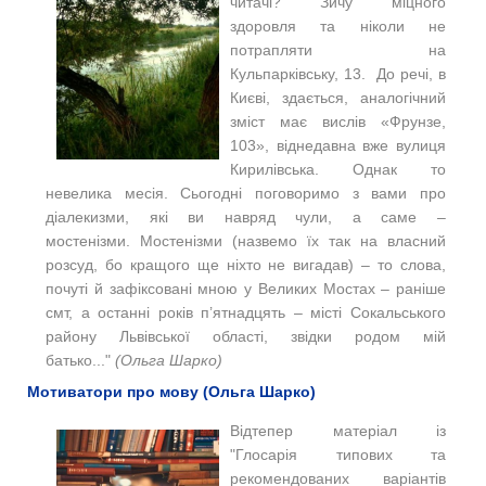
читачі? Зичу міцного
здоровля та ніколи не
потрапляти на
Кульпарківську, 13. До речі, в
Києві, здається, аналогічний
зміст має вислів «Фрунзе,
103», віднедавна вже вулиця
Кирилівська. Однак то
невелика месія. Сьогодні поговоримо з вами про
діалекизми, які ви навряд чули, а саме –
мостенізми. Мостенізми (назвемо їх так на власний
розсуд, бо кращого ще ніхто не вигадав) – то слова,
почуті й зафіксовані мною у Великих Мостах – раніше
смт, а останні років п’ятнадцять – місті Сокальського
району Львівської області, звідки родом мій
батько..."
(Ольга Шарко)
Мотиватори про мову (Ольга Шарко)
Відтепер матеріал із
"Глосарія типових та
рекомендованих варіантів