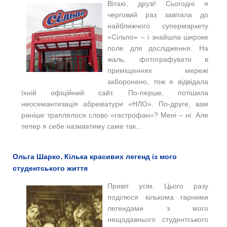
Вітаю, друзі! Сьогодні я
черговий раз завітала до
найближчого супермаркету
«Сільпо» – і знайшла широке
поле для дослідження. На
жаль, фотографувати в
приміщеннях мережі
заборонено, тож я відвідала
їхній офіційний сайт. По-перше, потішила
неосемантизація абревіатури «НЛО». По-друге, вам
раніше траплялося слово «гастрофан»? Мені – ні. Але
тепер я себе називатиму саме так...
Ольга Шарко. Кілька красивих легенд із мого
студентського життя
Привіт усім. Цього разу
поділюся кількома гарними
легендами з мого
нещодавнього студентського