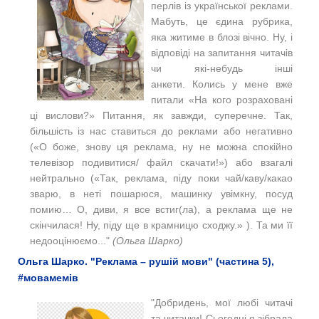
перлів із української реклами.
Мабуть, це єдина рубрика,
яка житиме в блозі вічно. Ну, і
відповіді на запитання читачів
чи які-небудь інші
анкети.
Колись у мене вже
питали «На кого розраховані
ці вислови?» Питання, як завжди, суперечне. Так,
більшість із нас ставиться до реклами або негативно
(«О боже, знову ця реклама, ну не можна спокійно
телевізор подивитися/ файл скачати!») або взагалі
нейтрально («Так, реклама, піду поки чай/каву/какао
зварю, в неті пошарюся, машинку увімкну, посуд
помию… О, диви, я все встиг(ла), а реклама ще не
скінчилася! Ну, піду ще в крамницю сходжу.» ). Та ми її
недооцінюємо..."
(Ольга Шарко)
Ольга Шарко. "Реклама – рушій мови" (частина 5),
#мовамемів
"Добридень, мої любі читачі
та читачки! Сьогодні я зібрала