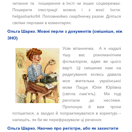
читання та поширення в Інсті чи інших соцмережах.
Поширити ілюстрації можна і з моєї Інсти:
helgasharko94. Поповнюймо скарбничку разом. Діліться
своїми перлами в коментарях.
Ольга Шарко. Мовні перли з документів (смішніше, ніж
ЗНО)
Усім вітаннячка. А я надалі
тішу вас різноманітним
фольклором, адже ви цього
варті. Ці смішинки нам на
редагування колись давала
моя вчителька української
мови Пацук Юлія Юріївна
(світла пам’ять). Ми тоді
реготали до нестями.
Пропоную й вам трохи
потішитися, а заодно й попрактикуватися в коректурі –
напишіть, як би ви перефразували ці речення.
Ольга Шарко. Наочно про регістри, або як захистити