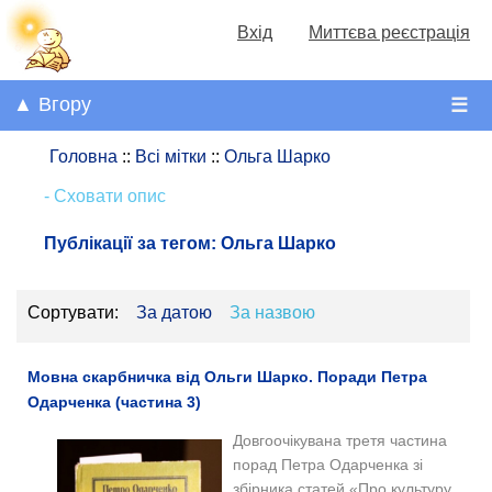
Вхід
Миттєва реєстрація
▲ Вгору
☰
Головна
::
Всі мітки
::
Ольга Шарко
- Сховати опис
Публікації за тегом:
Ольга Шарко
Сортувати:
За датою
За назвою
Мовна скарбничка від Ольги Шарко. Поради Петра
Одарченка (частина 3)
Довгоочікувана третя частина
порад Петра Одарченка зі
збірника статей «Про культуру