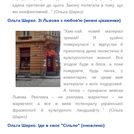
єдина претензія до цього Закону полягала в тому, що
він неефективний..."
(Ольга Шарко)
Ольга Шарко. Зі Львова з любов'ю (мовні цікавинки)
"Хаю-хай, новий матеріал
тримай! Я щойно
повернулася з відпустки й
прихопила деякі лінгвістичні й
культурологічні знання. Все
згодом буде в блозі, а поки
повідомте, будь ласка, у
коментарях, чи цікаві вам
матеріали з моїх подорожей.
А тепер – прекрасні вивіски
Львова. Реклама – не реклама, маркетинг – не
маркетинг, а все ж вияв потенціалу української
фразеології й культурного ландшафту..."
(Ольга
Шарко)
Ольга Шарко. Іди в своє "Сільпо" (оновлено)