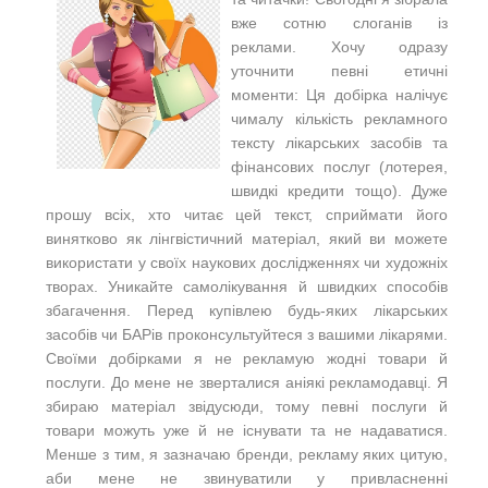
вже сотню слоганів із
реклами. Хочу одразу
уточнити певні етичні
моменти: Ця добірка налічує
чималу кількість рекламного
тексту лікарських засобів та
фінансових послуг (лотерея,
швидкі кредити тощо). Дуже
прошу всіх, хто читає цей текст, сприймати його
винятково як лінгвістичний матеріал, який ви можете
використати у своїх наукових дослідженнях чи художніх
творах. Уникайте самолікування й швидких способів
збагачення. Перед купівлею будь-яких лікарських
засобів чи БАРів проконсультуйтеся з вашими лікарями.
Своїми добірками я не рекламую жодні товари й
послуги. До мене не зверталися аніякі рекламодавці. Я
збираю матеріал звідусюди, тому певні послуги й
товари можуть уже й не існувати та не надаватися.
Менше з тим, я зазначаю бренди, рекламу яких цитую,
аби мене не звинуватили у привласненні