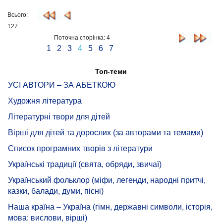
Всього:
127
Поточна сторінка: 4
1
2
3
4
5
6
7
Топ-теми
УСІ АВТОРИ – ЗА АБЕТКОЮ
Художня література
Літературні твори для дітей
Вірші для дітей та дорослих (за авторами та темами)
Список програмних творів з літератури
Українські традиції (свята, обряди, звичаї)
Український фольклор (міфи, легенди, народні притчі,
казки, балади, думи, пісні)
Наша країна – Україна (гімн, державні символи, історія,
мова: вислови, вірші)