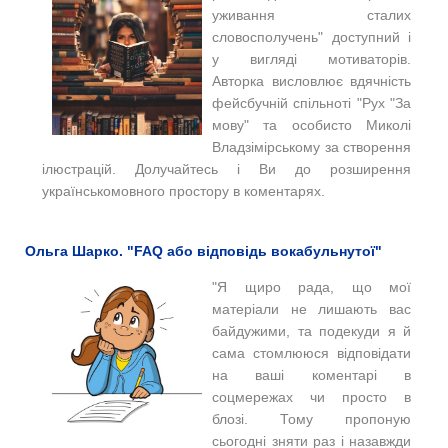
уживання сталих
словосполучень" доступний і
у вигляді мотиваторів.
Авторка висловлює вдячність
фейсбучній спільноті "Рух "За
мову" та особисто Миколі
Владзімірському за створення
ілюстрацій. Долучайтесь і Ви до розширення
українськомовного простору в коментарях.
Ольга Шарко. "FAQ або відповідь вокабульнутої"
"Я щиро рада, що мої
матеріали не лишають вас
байдужими, та подекуди я й
сама стомлююся відповідати
на ваші коментарі в
соцмережах чи просто в
блозі. Тому пропоную
сьогодні зняти раз і назавжди