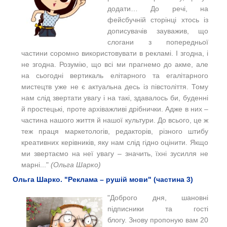
додати… До речі, на
фейcбучній сторінці хтось із
дописувачів зауважив, що
слогани з попередньої
частини соромно використовувати в рекламі. І згодна, і
не згодна. Розумію, що всі ми прагнемо до акме,
але
на сьогодні вертикаль елітарного та егалітарного
мистецтв уже не є актуальна десь із півстоліття. Тому
нам слід звертати увагу і на такі, здавалось би, буденні
й простецькі, проте архіважливі дрібнички. Адже в них –
частина нашого життя й нашої культури. До всього, це ж
теж праця маркетологів, редакторів, різного штибу
креативних керівників, яку нам слід гідно оцінити. Якщо
ми звертаємо на неї увагу – значить, їхні зусилля не
марні..."
(Ольга Шарко)
Ольга Шарко. "Реклама – рушій мови" (частина 3)
"
Доброго дня, шановні
підписники та гості
блогу.
Знову пропоную вам 20