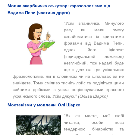
Мовна скарбничка от-кутюр: фразеологізми від
Вадима Пепи (частина друга)
"Усім вітаннячка. Минулого
разу ви мали змогу
ознайомитися із крилатими
фразами від Вадима Пепи,
однак його ідіолект
(індивідуальний лексикон)
незглибний, тож надалі буде
ще з десятка три унікальних
фразеологізмів, які в словниках чи на шпальтах ви не
знайдете. Тому сміливо тисніть лойс та поділіться цими
сяйними дрібками з усіма поціновувачами красного
українського слова. Усім дякую."
(Ольга Шарко)
Мостенізми у мовленні Олі Шарко
"Як ся маєте, мої любі
читачки, особи поза
гендерною бінарністю та