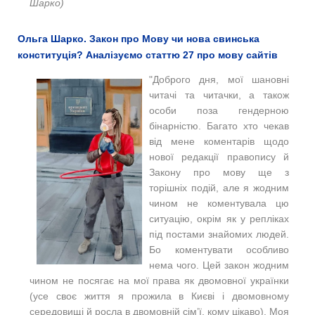
Шарко)​
Ольга Шарко. Закон про Мову чи нова свинська
конституція? Аналізуємо статтю 27 про мову сайтів
"Доброго дня, мої шановні
читачі та читачки, а також
особи поза гендерною
бінарністю. Багато хто чекав
від мене коментарів щодо
нової редакції правопису й
Закону про мову ще з
торішніх подій, але я жодним
чином не коментувала цю
ситуацію, окрім як у репліках
під постами знайомих людей.
Бо коментувати особливо
нема чого. Цей закон жодним
чином не посягає на мої права як двомовної українки
(усе своє життя я прожила в Києві і двомовному
середовищі й росла в двомовній сім’ї, кому цікаво). Моя