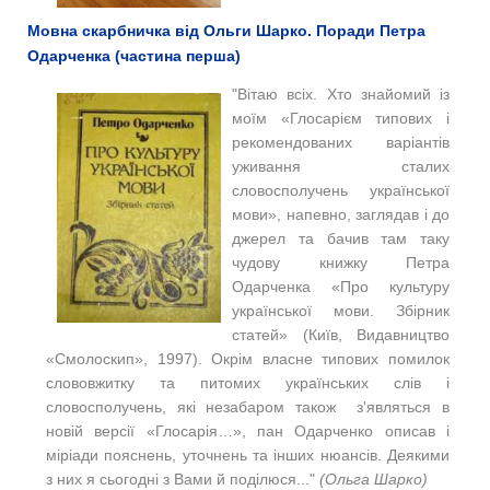
Мовна скарбничка від Ольги Шарко. Поради Петра
Одарченка (частина перша)
"Вітаю всіх. Хто знайомий із
моїм «Глосарієм типових і
рекомендованих варіантів
уживання сталих
словосполучень української
мови», напевно, заглядав і до
джерел та бачив там таку
чудову книжку Петра
Одарченка «Про культуру
української мови. Збірник
статей» (Київ, Видавництво
«Смолоскип», 1997).
Окрім власне типових помилок
слововжитку та питомих українських слів і
словосполучень, які незабаром також з'являться в
новій версії «Глосарія…», пан Одарченко описав і
міріади пояснень, уточнень та інших нюансів. Деякими
з них я сьогодні з Вами й поділюся..."
(Ольга Шарко)