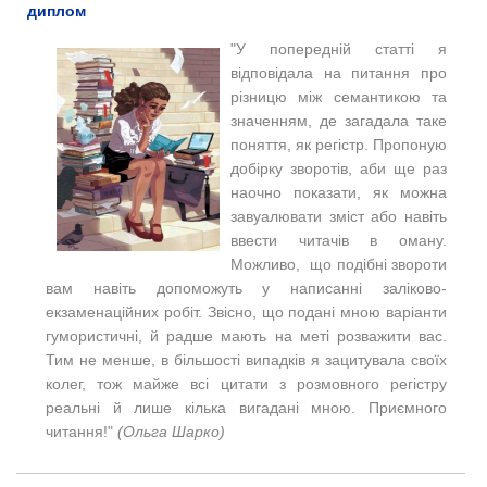
диплом
"У попередній статті я
відповідала на питання про
різницю між семантикою та
значенням, де загадала таке
поняття, як регістр. Пропоную
добірку зворотів, аби ще раз
наочно показати, як можна
завуалювати зміст або навіть
ввести читачів в оману.
Можливо, що подібні звороти
вам навіть допоможуть у написанні заліково-
екзаменаційних робіт. Звісно, що подані мною варіанти
гумористичні, й радше мають на меті розважити вас.
Тим не менше, в більшості випадків я зацитувала своїх
колег, тож майже всі цитати з розмовного регістру
реальні й лише кілька вигадані мною. Приємного
читання!"
(Ольга Шарко)