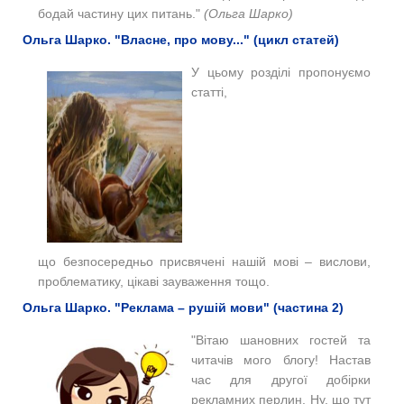
бодай частину цих питань."
(Ольга Шарко)
Ольга Шарко. "Власне, про мову..." (цикл статей)
У цьому розділі пропонуємо
статті,
що
безпосередньо
присвячені нашій мові – вислови,
проблематику, цікаві зауваження тощо.
Ольга Шарко. "Реклама – рушій мови" (частина 2)
"Вітаю шановних гостей та
читачів мого блогу!
Настав
час для другої добірки
рекламних перлин. Ну, що тут