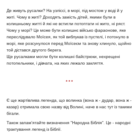
Де живуть русалки? На узліссі, в морі, під мостом у воді й у
житі. Чому в житі? Доходять замість дітей, якими були в
колишньому житті й які не встигли потоптати ні жито, ні ряст.
Чому у морі? Це може бути колишнє військо фараонове, яке
переслідувало Моїсея, як той виблукав із пустелі, і потонуло в
морі, яке розсунулося перед Моїсеєм та знову хлинуло, щойно
той дістався другого берега.
Ще русалками могли бути колишні байстрюки, нехрещені
потопельники, і дівчата, на яких лежало закляття.
* * *
Є ще жартівлива легенда, що волинка (вона ж - дудар, вона ж -
казар) отримала свою назву від Волині, наче в нас тут із такими
бігали.
Також запам'ятайте визначення "Народна Біблія". Це - народні
трактування легенд із Біблії.