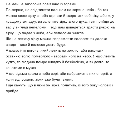
Не менше забобонів пов'язано із зорями.
По-перше, не слід тицяти пальцем на зоряне небо - бо так
можна свою зірку з неба стрясти й вкоротити собі віку, або ж, у
кращому випадку, ви зачепите зірку злого духа, і він прийде до
вас у вигляді пепеломи. І тоді вам доведеться трясти рукою на
зірку, що падає з неба, аби пепелома зникла.
Ще на летючу зірку можна випрямляти волосся: як далеко
впаде - таке й волосся довге буде.
А взагалі-то вогонь, який летить на землю, аби виконати
останню волю померлого - забрати його на небо. Якщо летить
хутко, то людина помре швидко й безболісно, а як довго, то
конатиме в муках.
А ще відьми крали з неба зорі, аби набратися в них енергії, а
коли відпускали, зірки вже були тьмяні.
І ще кажуть, що в який бік зірка полетить, із того боку чоловік і
прийде.
* * *