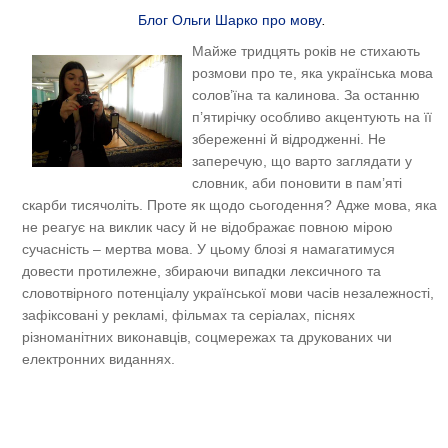
Блог Ольги Шарко про мову
.
Майже тридцять років не стихають
розмови про те, яка українська мова
солов’їна та калинова. За останню
п’ятирічку особливо акцентують на її
збереженні й відродженні. Не
заперечую, що варто заглядати у
словник, аби поновити в пам’яті
скарби тисячоліть. Проте як щодо сьогодення? Адже мова, яка
не реагує на виклик часу й не відображає повною мірою
сучасність – мертва мова. У цьому блозі я намагатимуся
довести протилежне, збираючи випадки лексичного та
словотвірного потенціалу української мови часів незалежності,
зафіксовані у рекламі, фільмах та серіалах, піснях
різноманітних виконавців, соцмережах та друкованих чи
електронних виданнях.