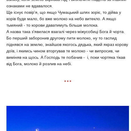
ознаками не вдавалося.
Ще існує повір'я, що якщо Чумацький шлях зоріє, то дійва у
корів буде мало, бо вже молоко на небо витекло. А якщо
тьмяний - то корови даватимуть більше молока.
А назва така з'явилася взагалі через міжусобиці Бога й чорта.
Бо перший заборонив другому пити молоко, ну то гаспид
піднявся на землю, знайшов якогось дядька, який якраз корову
доїв, і якимсь чином вторгував те молоко - чи випросив, чи
виміняв на щось. А Господь те побачив - і, поки чортяка тікав
від Бога, молоко й розлив на небі.
* * *