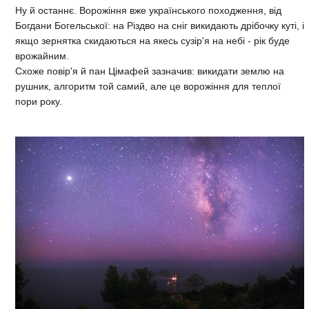
Ну й останнє. Ворожіння вже українського походження, від
Богдани Богельської: на Різдво на сніг викидають дрібочку куті, і
якщо зернятка скидаються на якесь сузір'я на небі - рік буде
врожайним.
Схоже повір'я й пан Цімафей зазначив: викидати землю на
рушник, алгоритм той самий, але це ворожіння для теплої
пори року.