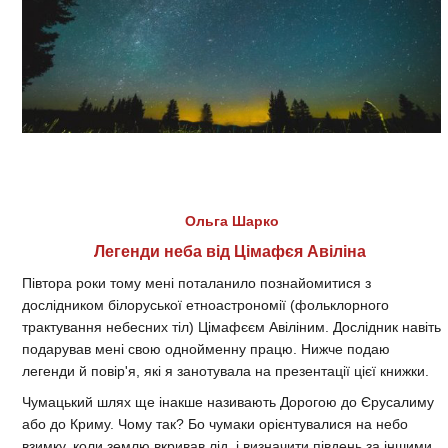
Ольга Шарко
Легенди неба від Цімафєя Авіліна
Півтора роки тому мені поталанило познайомитися з
дослідником білоруської етноастрономії (фольклорного
трактування небесних тіл) Цімафєєм Авіліним. Дослідник навіть
подарував мені свою однойменну працю. Нижче подаю
легенди й повір'я, які я занотувала на презентації цієї книжки.
Чумацький шлях ще інакше називають Дорогою до Єрусалиму
або до Криму. Чому так? Бо чумаки орієнтувалися на небо
взимку, коли землю вкривав лід, і визначити південь за іншими