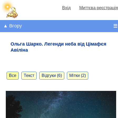
Вхід
Миттєва реєстрація
▲ Вгору
☰
Ольга Шарко. Легенди неба від Цімафєя
Авіліна
Все
Текст
Відгуки (6)
Мітки (2)