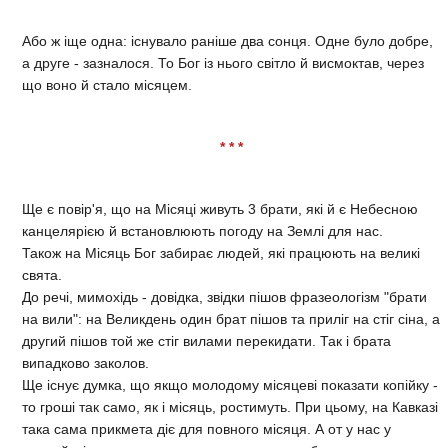
Або ж іще одна: існувало раніше два сонця. Одне було добре,
а друге - зазналося. То Бог із нього світло й висмоктав, через
що воно й стало місяцем.
* * *
Ще є повір'я, що на Місяці живуть 3 брати, які й є Небесною
канцелярією й встановлюють погоду на Землі для нас.
Також на Місяць Бог забирає людей, які працюють на великі
свята.
До речі, мимохідь - довідка, звідки пішов фразеологізм "брати
на вили": на Великдень один брат пішов та приліг на стіг сіна, а
другий пішов той же стіг вилами перекидати. Так і брата
випадково заколов.
Ще існує думка, що якщо молодому місяцеві показати копійку -
то гроші так само, як і місяць, ростимуть. При цьому, на Кавказі
така сама прикмета діє для повного місяця. А от у нас у