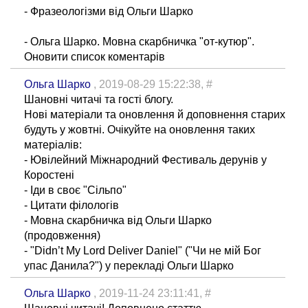
- Фразеологізми від Ольги Шарко
- Ольга Шарко. Мовна скарбничка "от-кутюр".
Оновити список коментарів
Ольга Шарко
, 2019-08-29 15:22:38,
#
Шановні читачі та гості блогу.
Нові матеріали та оновлення й доповнення старих
будуть у жовтні. Очікуйте на оновлення таких
матеріалів:
- Ювілейний Міжнародний Фестиваль дерунів у
Коростені
- Іди в своє "Сільпо"
- Цитати філологів
- Мовна скарбничка від Ольги Шарко
(продовження)
- "Didn’t My Lord Deliver Daniel" ("Чи не мій Бог
упас Данила?") у перекладі Ольги Шарко
Ольга Шарко
, 2019-11-24 23:11:41,
#