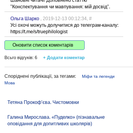
Шановні читачі! Доповнено статтю
"Конспектування чи мавпування: мій досвід".
Ольга Шарко
, 2019-12-13 00:12:34,
#
Усі охочі можуть долучитися до телеграм-каналу:
https://t.me/s/truephilologist
Оновити список коментарів
Всьго відгуків:
6
+ Додати коментар
Споріднені публікації, за тегами:
Міфи та легенди
Мова
Тетяна Прокоф’єва. Чистомовки
Галина Мирослава. «Пуделко» (пізнавальне
оповідання для допитливих школярів)