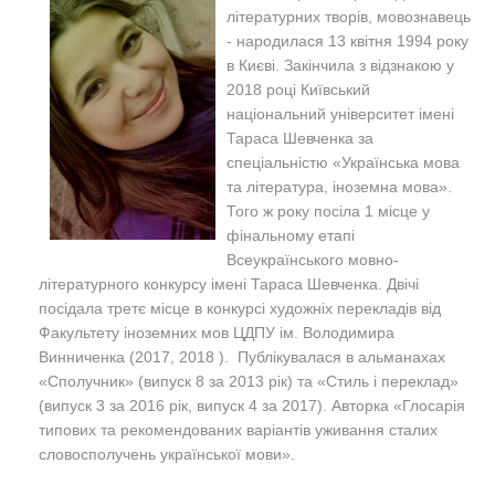
літературних творів, мовознавець
- народилася 13 квітня 1994 року
в Києві. Закінчила з відзнакою у
2018 році Київський
національний університет імені
Тараса Шевченка за
спеціальністю «Українська мова
та література, іноземна мова».
Того ж року посіла 1 місце у
фінальному етапі
Всеукраїнського мовно-
літературного конкурсу імені Тараса Шевченка. Двічі
посідала третє місце в конкурсі художніх перекладів від
Факультету іноземних мов ЦДПУ ім. Володимира
Винниченка (2017, 2018 ). Публікувалася в альманахах
«Сполучник» (випуск 8 за 2013 рік) та «Стиль і переклад»
(випуск 3 за 2016 рік, випуск 4 за 2017). Авторка «Глосарія
типових та рекомендованих варіантів уживання сталих
словосполучень української мови».