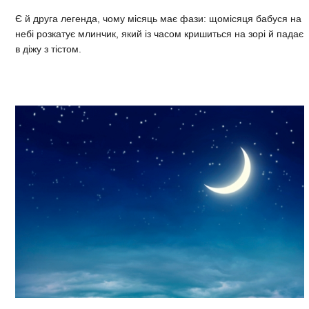
Є й друга легенда, чому місяць має фази: щомісяця бабуся на
небі розкатує млинчик, який із часом кришиться на зорі й падає
в діжу з тістом.