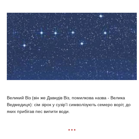
Великий Віз (він же Давидів Віз, помилкова назва - Велика
Ведмедиця): сім зірок у сузір'ї символізують семеро воріт, до
яких прибігав пес випити води.
* * *