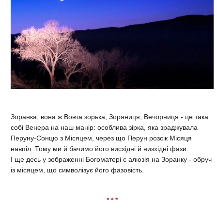
Зоранка, вона ж Вовча зорька, Зоряниця, Вечорниця - це така
собі Венера на наш манір: особлива зірка, яка зраджувала
Перуну-Сонцю з Місяцем, через що Перун розсік Місяця
навпіл. Тому ми й бачимо його висхідні й низхідні фази.
І ще десь у зображенні Богоматері є алюзія на Зоранку - обруч
із місяцем, що символізує його фазовість.
* * *