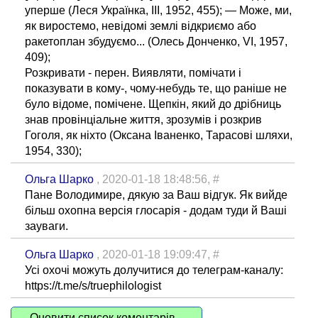
уперше (Леся Українка, III, 1952, 455); — Може, ми,
як виростемо, невідомі землі відкриємо або
ракетоплан збудуємо... (Олесь Донченко, VI, 1957,
409);
Розкривати - перен. Виявляти, помічати і
показувати в кому-, чому-небудь те, що раніше не
було відоме, помічене. Щепкін, який до дрібниць
знав провінціальне життя, зрозумів і розкрив
Гоголя, як ніхто (Оксана Іваненко, Тарасові шляхи,
1954, 330);
Ольга Шарко
, 2020-01-18 18:48:56,
#
Пане Володимире, дякую за Ваш відгук. Як вийде
більш охопна версія глосарія - додам туди й Ваші
зауваги.
Ольга Шарко
, 2020-01-18 19:09:47,
#
Усі охочі можуть долучитися до телеграм-каналу:
https://t.me/s/truephilologist
Оновити список коментарів