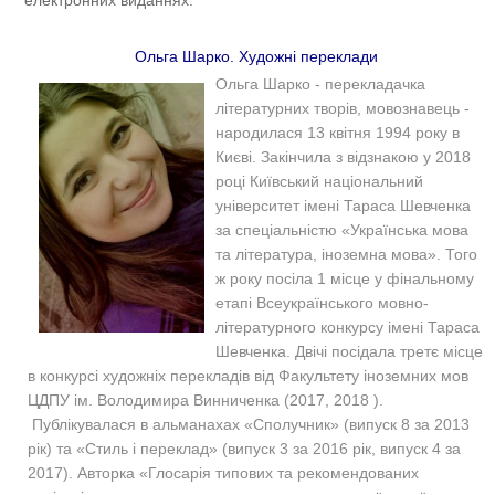
електронних виданнях.
Ольга Шарко. Художні переклади
Ольга Шарко - перекладачка
літературних творів, мовознавець -
народилася 13 квітня 1994 року в
Києві. Закінчила з відзнакою у 2018
році Київський національний
університет імені Тараса Шевченка
за спеціальністю «Українська мова
та література, іноземна мова». Того
ж року посіла 1 місце у фінальному
етапі Всеукраїнського мовно-
літературного конкурсу імені Тараса
Шевченка. Двічі посідала третє місце
в конкурсі художніх перекладів від Факультету іноземних мов
ЦДПУ ім. Володимира Винниченка (2017, 2018 ).
Публікувалася в альманахах «Сполучник» (випуск 8 за 2013
рік) та «Стиль і переклад» (випуск 3 за 2016 рік, випуск 4 за
2017). Авторка «Глосарія типових та рекомендованих