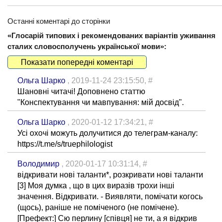
Останні коментарі до сторінки
«Глосарій типових і рекомендованих варіантів уживання
сталих словосполучень української мови»:
Показати попередні коментарі
Ольга Шарко
, 2019-11-24 23:15:50,
#
Шановні читачі! Доповнено статтю
"Конспектування чи мавпування: мій досвід".
Ольга Шарко
, 2020-01-12 17:34:21,
#
Усі охочі можуть долучитися до телеграм-каналу:
https://t.me/s/truephilologist
Володимир
, 2020-01-17 10:31:14,
#
відкривати нові таланти*, розкривати нові таланти
[3] Моя думка , що в цих виразів трохи інші
значення. Відкривати. - Виявляти, помічати когось
(щось), раніше не поміченого (не помічене).
[Префект:] Сю перлину [співця] не ти, а я відкрив