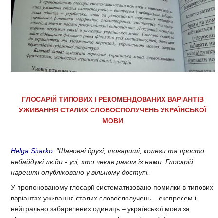
ГЛОСАРІЙ ТИПОВИХ І РЕКОМЕНДОВАНИХ ВАРІАНТІВ
УЖИВАННЯ СТАЛИХ СЛОВОСПОЛУЧЕНЬ УКРАЇНСЬКОЇ
МОВИ
Helga Sharko:
"
Шановні друзі, товариші, колеги та просто
небайдужі люди - усі, хто чекав разом із нами. Глосарій
нарешті опубліковано у вільному доступі.
У пропонованому глосарії систематизовано помилки в типових
варіантах уживання сталих словослолучень – експресем і
нейтрально забарвлених одиниць – української мови за