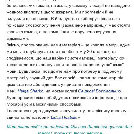
богословських текстів, на жаль, у самому глосарії не наведено
жодного вислову з цього джерела. Ми прогледіли й не
вилучили цю позицію. Є й одруківка / хибодрук: після слів
"фіксація словосполучення (зазначено наприкінці)" має стояти
крапка з комою, а не кома, інакше порушено керування
відмінками.
Звісно, пропонований нами матеріал – це крапля в морі, адже
ми могли опублікувати статтю обсягом у 20 сторінок, та
сподіваємося, що наш варіант систематизації матеріалу хоч
трохи полегшить опанування та вдосконалення української
мови. Будь ласка, повідомте нам про потребу в подібному
матеріалі у зручний для Вас спосіб – залиште коментар під
цією статтею або відпишіть у приватні повідомлення
мені,
Helga Sharko
,
чи моєму колезі
Сашкові Богомольцю
.
Дуже просимо всіх небайдужих поширювати інформацію про
глосарій усіма можливими способами.
І наостанок щиро дякуємо консультанту та керівнику проекту –
єдиній та неповторній
Lidiia Hnatiuk
!»
Матеріали люб'язно надіслано Ольгою Шарко спеціально для
"Малої Сторінки". Фото автора