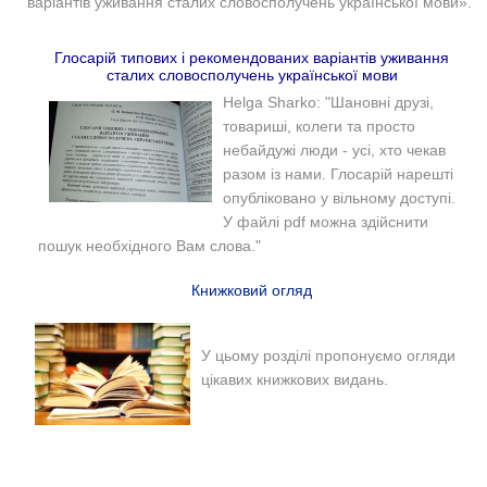
варіантів уживання сталих словосполучень української мови».
Глосарій типових і рекомендованих варіантів уживання
сталих словосполучень української мови
Helga Sharko: "Шановні друзі,
товариші, колеги та просто
небайдужі люди - усі, хто чекав
разом із нами. Глосарій нарешті
опубліковано у вільному доступі.
У файлі pdf можна здійснити
пошук необхідного Вам слова."
Книжковий огляд
У цьому розділі пропонуємо огляди
цікавих книжкових видань.