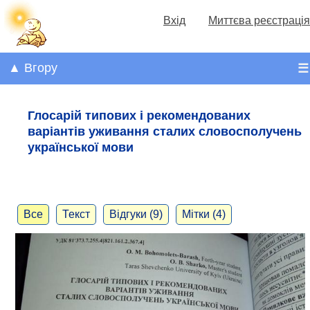
Вхід
Миттєва реєстрація
▲ Вгору
☰
Глосарій типових і рекомендованих
варіантів уживання сталих словосполучень
української мови
Все
Текст
Відгуки (9)
Мітки (4)