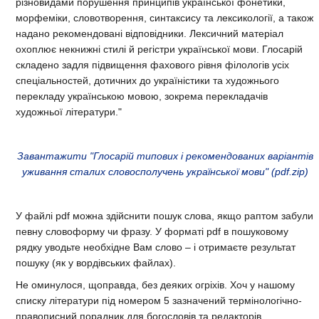
різновидами порушення принципів української фонетики,
морфеміки, словотворення, синтаксису та лексикології, а також
надано рекомендовані відповідники. Лексичний матеріал
охоплює некнижні стилі й регістри української мови. Глоcapiй
складено задля підвищення фахового рівня філологів усіх
спеціальностей, дотичних до україністики та художнього
перекладу українською мовою, зокрема перекладачів
художньої літератури."
Завантажити "Глосарій типових і рекомендованих варіантів
уживання сталих словосполучень української мови" (pdf.zip)
У файлі pdf можна здійснити пошук слова, якщо раптом забули
певну словоформу чи фразу. У форматі pdf в пошуковому
рядку уводьте необхідне Вам слово – і отримаєте результат
пошуку (як у вордівських файлах).
Не оминулося, щоправда, без деяких огріхів. Хоч у нашому
списку літератури під номером 5 зазначений термінологічно-
правописний порадник для богословів та редакторів