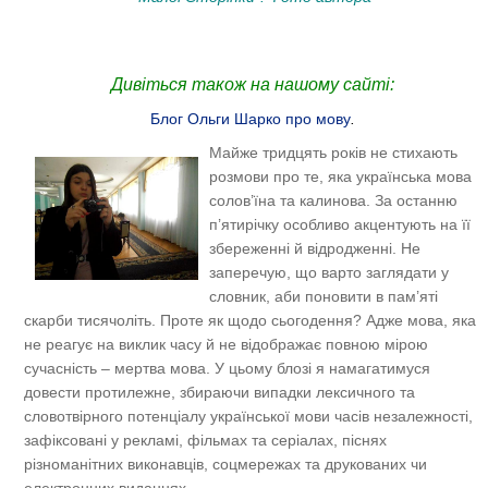
Дивіться також на нашому сайті:
Блог Ольги Шарко про мову
.
Майже тридцять років не стихають
розмови про те, яка українська мова
солов’їна та калинова. За останню
п’ятирічку особливо акцентують на її
збереженні й відродженні. Не
заперечую, що варто заглядати у
словник, аби поновити в пам’яті
скарби тисячоліть. Проте як щодо сьогодення? Адже мова, яка
не реагує на виклик часу й не відображає повною мірою
сучасність – мертва мова. У цьому блозі я намагатимуся
довести протилежне, збираючи випадки лексичного та
словотвірного потенціалу української мови часів незалежності,
зафіксовані у рекламі, фільмах та серіалах, піснях
різноманітних виконавців, соцмережах та друкованих чи