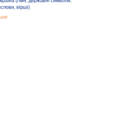
країна (гімн, державні символи,
ислови, вірші)
ьше