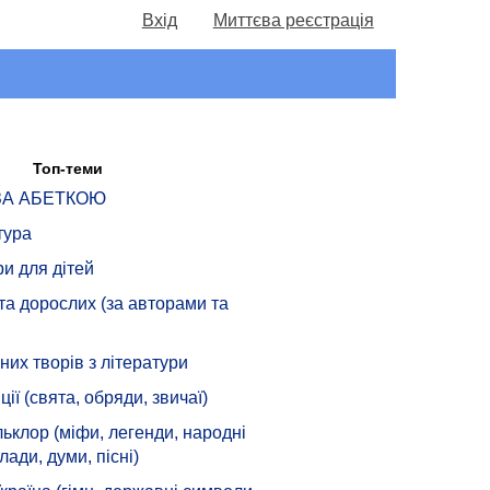
Вхід
Миттєва реєстрація
Топ-теми
 ЗА АБЕТКОЮ
тура
ри для дітей
 та дорослих (за авторами та
их творів з літератури
ції (свята, обряди, звичаї)
ьклор (міфи, легенди, народні
лади, думи, пісні)