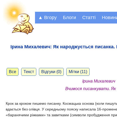
▲ Вгору
Блоги
Статті
Новин
Ірина Михалевич: Як народжується писанка. 
Все
Текст
Відгуки (0)
Мітки (11)
Ірина Михалевич
Вчимося писанкувати.
Як
Крок за кроком пишемо писанку. Космацька основа (коли пишуть 
вдається без олівця.
У середньому пояску написала 16-променев
«баранячими ріжками» та завитками (символи пробудження прир