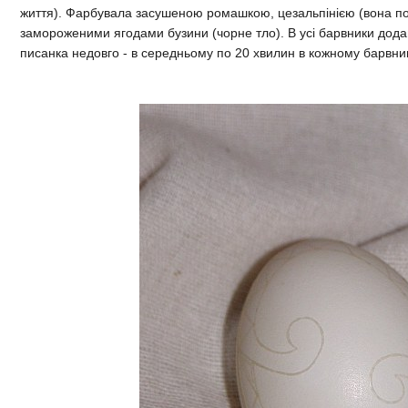
життя).
Фарбувала засушеною ромашкою, цезальпінією (вона под
замороженими ягодами бузини (чорне тло). В усі барвники дода
писанка недовго - в середньому по 20 хвилин в кожному барвни