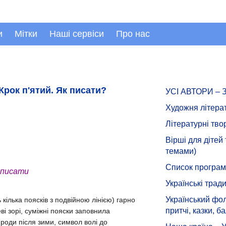
и
Мітки
Наші сервіси
Про нас
Крок п'ятий. Як писати?
УСІ АВТОРИ –
Художня літера
Літературні тво
Вірші для дітей
темами)
Список програмн
 писати
Українські тради
Український фол
кілька поясків з подвійною лінією) гарно
притчі, казки, ба
і зорі, суміжні пояски заповнила
оди після зими, символ волі до