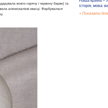
Наша країна – У
арувала жовто-гарячу і червону барви) та
історія, мова: в
вала алюмокалієві квасці. Фарбувалася
+ Показати біл
ку.