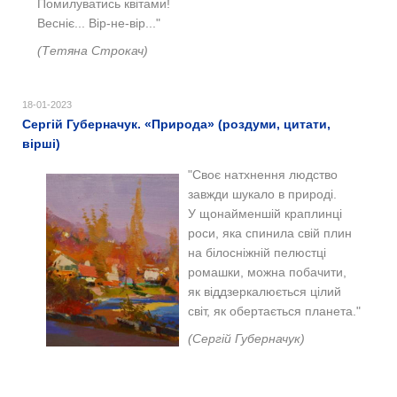
Помилуватись квітами!
Весніє... Вір-не-вір..."
(Тетяна Строкач)
18-01-2023
Сергій Губерначук. «Природа» (роздуми, цитати,
вірші)
"Своє натхнення людство
завжди шукало в природі.
У щонайменшій краплинці
роси, яка спинила свій плин
на білосніжній пелюстці
ромашки, можна побачити,
як віддзеркалюється цілий
світ, як обертається планета."
(Сергій Губерначук)