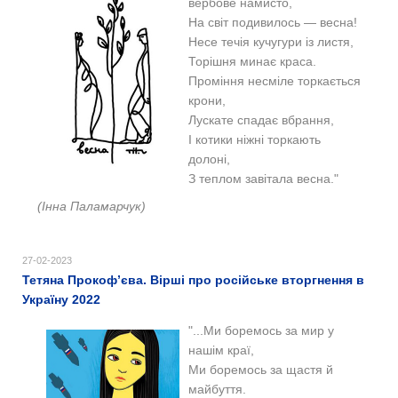
вербове намисто,
На світ подивилось — весна!
Несе течія кучугури із листя,
Торішня минає краса.
Проміння несміле торкається
крони,
Лускате спадає вбрання,
І котики ніжні торкають
долоні,
З теплом завітала весна."
(Інна Паламарчук)
27-02-2023
Тетяна Прокоф’єва. Вірші про російське вторгнення в
Україну 2022
"...Ми боремось за мир у
нашім краї,
Ми боремось за щастя й
майбуття.