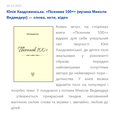
10-12-2023
Юлія Хандожинська. «Пiсенник 100+» (музика Миколи
Ведмедері) — слова, ноти, відео
Кожен читач, на сторінках
книги «Пісенник 100+»
відкриє для себе унікальний
світ творчості Юлії
Хандожинської, де дитячі пісні
змальовані у різномаїтті
образів, передані
найніжнішими почуттями
автора до неймовірної пори –
дитинства. У книзі можна
віднайти пісні на популярні і
потрібні теми. У поєднанні з нотами Миколи Ведмедері
утворюється прекрасний тандем, наповнений
магічною силою слова та музики і, звичайно, любові до
дітей.