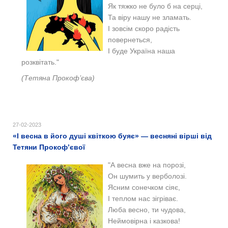
Як тяжко не було б на серці,
Та віру нашу не зламать.
І зовсім скоро радість
повернеться,
І буде Україна наша
розквітать."
(Тетяна Прокоф’єва)
27-02-2023
«І весна в його душі квіткою буяє» — весняні вірші від
Тетяни Прокоф’євої
"А весна вже на порозі,
Он шумить у верболозі.
Ясним сонечком сіяє,
І теплом нас зігріває.
Люба весно, ти чудова,
Неймовірна і казкова!