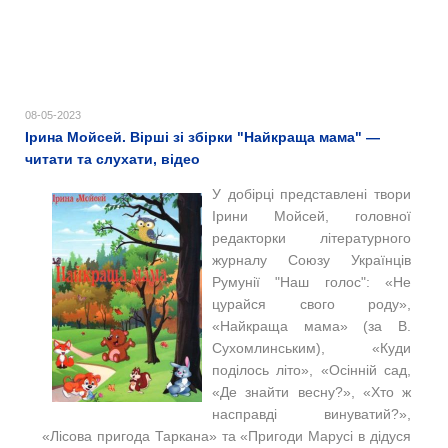
08-05-2023
Ірина Мойсей. Вірші зі збірки "Найкраща мама" —
читати та слухати, відео
У добірці представлені твори
Ірини Мойсей, головної
редакторки літературного
журналу Союзу Українців
Румунії "Наш голос": «Не
цурайся свого роду»,
«Найкраща мама» (за В.
Сухомлинським), «Куди
поділось літо», «Oсінній сад,
«Де знайти весну?», «Хто ж
насправді винуватий?»,
«Лісова пригода Таркана» та «Пригоди Марусі в дідуся