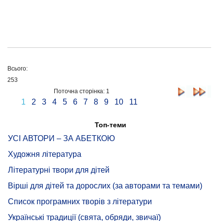
Всього:
253
Поточна сторінка: 1
1
2
3
4
5
6
7
8
9
10
11
Топ-теми
УСІ АВТОРИ – ЗА АБЕТКОЮ
Художня література
Літературні твори для дітей
Вірші для дітей та дорослих (за авторами та темами)
Список програмних творів з літератури
Українські традиції (свята, обряди, звичаї)