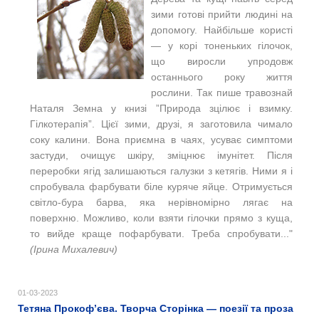
зими готові прийти людині на
допомогу. Найбільше користі
— у корі тоненьких гілочок,
що виросли упродовж
останнього року життя
рослини. Так пише травознай
Наталя Земна у книзі ”Природа зцілює і взимку.
Гілкотерапія”. Цієї зими, друзі, я заготовила чимало
соку калини. Вона приємна в чаях, усуває симптоми
застуди, очищує шкіру, зміцнює імунітет. Після
переробки ягід залишаються галузки з кетягів. Ними я і
спробувала фарбувати біле куряче яйце. Отримується
світло-бура барва, яка нерівномірно лягає на
поверхню. Можливо, коли взяти гілочки прямо з куща,
то вийде краще пофарбувати. Треба спробувати..."
(Ірина Михалевич)
01-03-2023
Тетяна Прокоф’єва. Творча Сторінка — поезії та проза