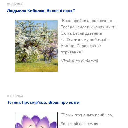
01-03-2026
Людмила Кибалка. Весняні поезії
"
Вона прийшла, як кохання...
Еос* на крилатих конях мчить;
Сюїта Весни дзвенить
На блакитному небокраї...
А може, Серця світле
поривання."
(Людмила Кибалка)
03-05-2024
Тетяна Прокоф’єва. Вірші про квіти
"Тільки веснонька прийшла,
Лиш зігрілася земля,