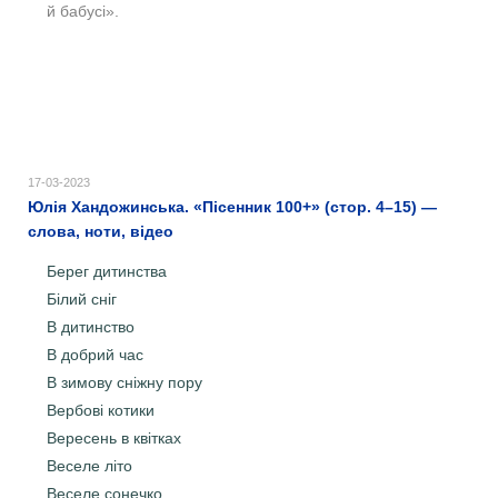
й бабусі».
17-03-2023
Юлія Хандожинська. «Пісенник 100+» (стор. 4–15) —
слова, ноти, відео
Берег дитинства
Білий сніг
В дитинство
В добрий час
В зимову сніжну пору
Вербові котики
Вересень в квітках
Веселе літо
Веселе сонечко