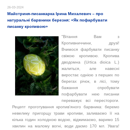
26-03-2024
Майстриня-писанкарка Ірина Михалевич – про
натуральні барвники березня: «Як пофарбувати
писанку кропивою»
"Вітання Вам з
Кропивниччини, друзі!
Вчимося фарбувати писанку
свіжою кропивою. Кропива
дводомна (Urtica dioica L.)
жалиться, але навесні
виростає однією з перших по
берегах річок, в лісі, тому
бажання спробувати
пофарбувати нею писанки
переважує всі перестороги.
Рецепт проготування кропив'яного барвника: беремо
невелику пригорщу трави кропиви, заливаємо її на
кілька годин холодною водою, віджимаємо, варимо 15
хвилин на малому вогні, води даємо 170 мл. Увага!