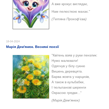
А вже крокус виглядає,
Нам пелюсткою махає."
(Тетяна Прокоф’єва)
18-04-2024
Марія Дем'янюк. Весняні поезії
"Квітень взяв у руки пензлик:
Нумо малювати!
Одягнув у білу сукню
Вишень деревцята.
Барва жовта у нарцизів,
А також в кульбабки,
І тюльпанові шеренги
Окрасою грядки..."
(Марія Дем'янюк)