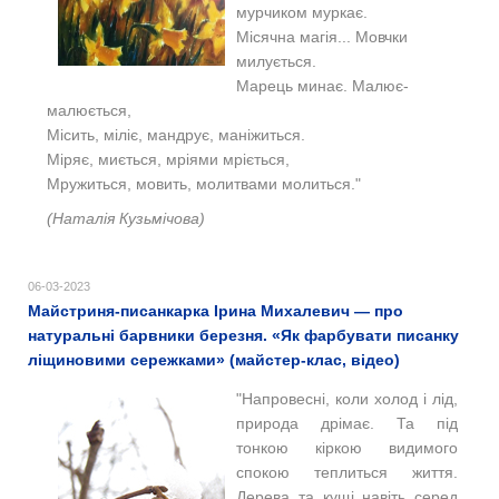
мурчиком муркає.
Місячна магія... Мовчки
милується.
Марець минає. Малює-
малюється,
Місить, міліє, мандрує, маніжиться.
Міряє, миється, мріями мріється,
Мружиться, мовить, молитвами молиться."
(
Наталія Кузьмічова)
06-03-2023
Майстриня-писанкарка Ірина Михалевич — про
натуральні барвники березня. «Як фарбувати писанку
ліщиновими сережками» (майстер-клас, відео)
"Напровесні, коли холод і лід,
природа дрімає. Та під
тонкою кіркою видимого
спокою теплиться життя.
Дерева та кущі навіть серед