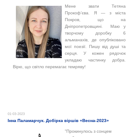
Мене звати Тетяна
Прокоф’єва. Я — з міста
Покров, що на
Дніпропетровщині. Маю у
творчому доробку 6
альманахів, де опубліковано
мої поезії. Пишу від душі та
серця. У кожен рядочок
укладаю частинку добра.
Вірю, що світло перемагає темряву!
01-03-2023
Інна Паламарчук. Добірка віршів «Весна-2023»
"Прокинулось з сонцем