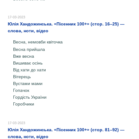
17-03-2023
Юлія Хандожинська. «Пісенник 100+» (стор. 16–25) —
слова, ноти, відео
Весна, немовби квіточка
Весна прийшла
Вже весна
Вишиває осінь
Від хати до хати
Вітерець
Вустами мами
Гопачок
Гордість України
Горобчики
17-03-2023
Юлія Хандожинська. «Пісенник 100+» (стор. 81–92) —
слова, ноти, відео