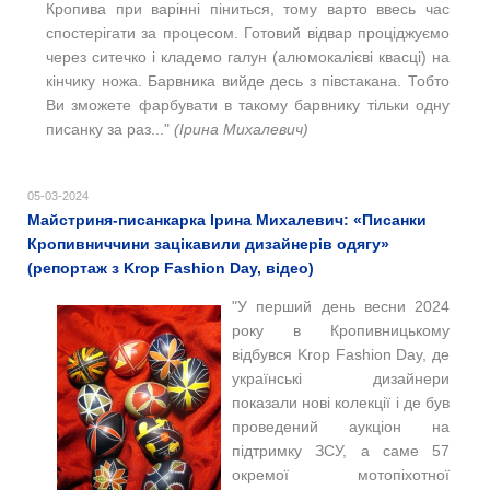
Кропива при варінні піниться, тому варто ввесь час
спостерігати за процесом. Готовий відвар проціджуємо
через ситечко і кладемо галун (алюмокалієві квасці) на
кінчику ножа. Барвника вийде десь з півстакана. Тобто
Ви зможете фарбувати в такому барвнику тільки одну
писанку за раз..."
(Ірина Михалевич)
05-03-2024
Майстриня-писанкарка Ірина Михалевич: «Писанки
Кропивниччини зацікавили дизайнерів одягу»
(репортаж з Krop Fashion Day, відео)
"У перший день весни 2024
року в Кропивницькому
відбувся Krop Fashion Day, де
українські дизайнери
показали нові колекції і де був
проведений аукціон на
підтримку ЗСУ, а саме 57
окремої мотопіхотної