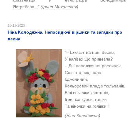
Ястребова..."
(
Ірина Михалевич)
18-12-2023
Ніна Колодяжна. Непосидючі віршики та загадки про
весну
"– Елегантна пані Весно,
У валізах що привезла?
– Дні народження рослинок,
Спів пташок, політ
бджолиний,
Кольоровий плед з тюльпанів,
Білі свічечки каштанів,
Ігри, конкурси, гаївки
Та віночки на голівки."
(Ніна Колодяжна)