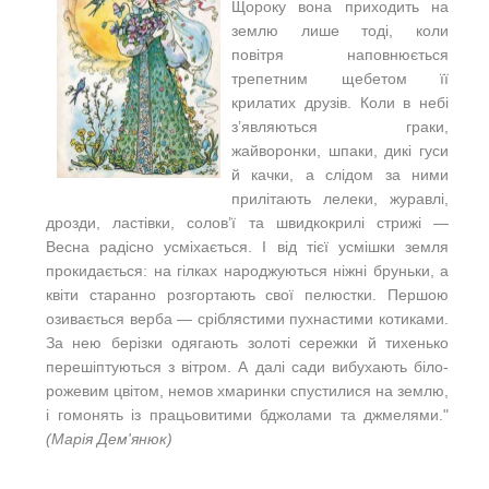
Щороку вона приходить на
землю лише тоді, коли
повітря наповнюється
трепетним щебетом її
крилатих друзів. Коли в небі
з’являються граки,
жайворонки, шпаки, дикі гуси
й качки, а слідом за ними
прилітають лелеки, журавлі,
дрозди, ластівки, солов’ї та швидкокрилі стрижі —
Весна радісно усміхається. І від тієї усмішки земля
прокидається: на гілках народжуються ніжні бруньки, а
квіти старанно розгортають свої пелюстки. Першою
озивається верба — сріблястими пухнастими котиками.
За нею берізки одягають золоті сережки й тихенько
перешіптуються з вітром. А далі сади вибухають біло-
рожевим цвітом, немов хмаринки спустилися на землю,
і гомонять із працьовитими бджолами та джмелями."
(Марія Дем'янюк)