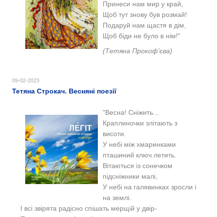
Принеси нам мир у край,
Щоб тут знову був розмай!
Подаруй нам щастя в дім,
Щоб біди не було в нім!"
(Тетяна Прокоф’єва)
09-02-2023
Тетяна Строкач. Весняні поезії
"Весна! Сніжить...
Краплиночки злітають з
висоти.
У небі між хмаринками
пташиний ключ летить.
Вітаються із сонечком
підсніжники малі,
У небі на галявинках зросли і
на землі.
І всі звірята радісно спішать мерщій у двір-