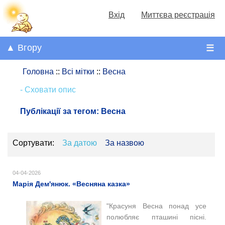
Вхід
Миттєва реєстрація
▲ Вгору
☰
Головна
::
Всі мітки
::
Весна
- Сховати опис
Публікації за тегом:
Весна
Сортувати:
За датою
За назвою
04-04-2026
Марія Дем'янюк. «Весняна казка»
"Красуня Весна понад усе
полюбляє пташині пісні.