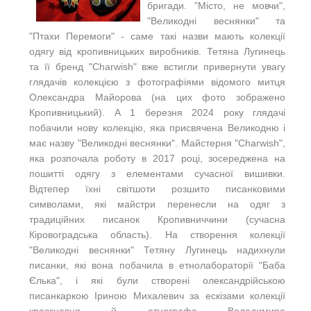
бригади. "Місто, не мовчи",
"Великодні веснянки" та
"Птахи Перемоги" - саме такі назви мають колекції
одягу від кропивницьких виробників. Тетяна Лугинець
та її бренд "Charwish" вже встигли привернути увагу
глядачів колекцією з фотографіями відомого митця
Олександра Майорова (на цих фото зображено
Кропивницький). А 1 березня 2024 року глядачі
побачили нову колекцію, яка присвячена Великодню і
має назву "Великодні веснянки". Майстерня "Charwish",
яка розпочала роботу в 2017 році, зосереджена на
пошитті одягу з елементами сучасної вишивки.
Відтепер їхні світшоти розшито писанковими
символами, які майстри перенесли на одяг з
традиційних писанок Кропивниччини (сучасна
Кіровоградська область). На створення колекції
"Великодні веснянки" Тетяну Лугинець надихнули
писанки, які вона побачила в етнолабораторії "Баба
Єлька", і які були створені олександрійською
писанкаркою Іриною Михалевич за ескізами колекції
краєзнавця й етнографа Володимира