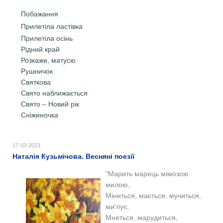
Побажання
Прилетіла ластівка
Прилетіла осінь
Рідний край
Розкажи, матусю
Рушничок
Святкова
Свято наближається
Свято – Новий рік
Сніжиночка
17-03-2023
Наталія Кузьмічова. Весняні поезії
"Марить марець мімозою
милою,
Міниться, мається, мучиться,
ми'лує,
Мнеться, марудиться,