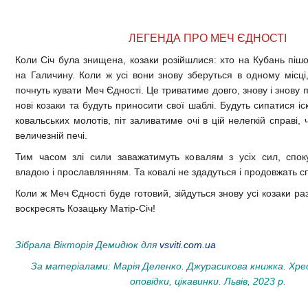
ЛЕГЕНДА ПРО МЕЧ ЄДНОСТІ
Коли Січ була знищена, козаки розійшлися: хто на Кубань пішо
на Галичину. Коли ж усі вони знову зберуться в одному місці,
почнуть кувати Меч Єдності. Це триватиме довго, знову і знову 
нові козаки та будуть приносити свої шаблі. Будуть сипатися іс
ковальських молотів, піт заливатиме очі в цій нелегкій справі,
величезній печі.
Тим часом злі сили заважатимуть ковалям з усіх сил, спок
владою і прославлянням. Та ковалі не здадуться і продовжать с
Коли ж Меч Єдності буде готовий, зійдуться знову усі козаки раз
воскресять Козацьку Матір-Січ!
Зібрала Вікторія Демидюк для
vsviti.com.ua
За матеріалами: Марія Деленко. Джурасикова книжка. Хре
оповідки, цікавинки. Львів, 2023 р.