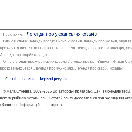
Легенди про українських козаків
Посилання:
Ключові слова: Легенди про українських козаків, Легенди про козаків, міфи та
про меч Єдності, Як Іван Сірко татар переміг, Легенда про козака-кобзаря, Лег
Легенда про скарби козацькі
Опис: Легенди про українських козаків: Легенда про меч Єдності. Як Іван Сір
про козака-кобзаря. Легенда про чуб козака. Легенда про скарби козацькі
Статті
Новини
Корисні ресурси
© Мала Сторінка, 2009 -2026 Всі авторські права захищені законодавством.
некомерційною метою новин і статей сайту дозволяється при розміщенні акти
збереженні інформації про авторство.