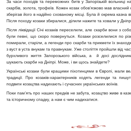
За часи походів та переможних битв у Запорізькій вольниці 
скарбів, золота, трофеїв. Кожен козак обов’язково мав власний с
зберігав його в надійно схованому місці. Була й окрема казна в
Після походу козаки збиралися, ділили нажите та ховали у Дніпр
Після ліквідації Січі козаків переселили, але скарби вони з со
були певні, що скоро повернуться. Козаки розселилися по різн
помирали, старіли, а легенди про скарби та прикмети їх знахо
з вуст в уста внукам та правнукам. Уже століття пройшли від час
бурхливого життя Запорозького війська, а й досі дослідник
шукають скарби на Дніпрі. Може, і ви щось знайдете?
Українські козаки були кращими піхотинцями в Європі, мали ве
традиції. Про козаків-характерників ходять легенди та пишуть
подвиги козацтва надихають і сучасних українських воїнів.
Поки пам’ять про наших предків не забута, козацтво живе в казк
та історичному спадку, а нам є чим надихатися.