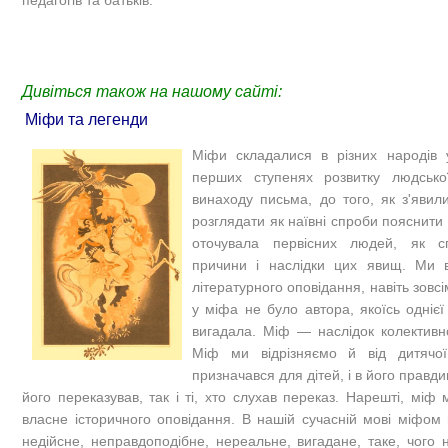
Дивіться також на нашому сайті:
Міфи та легенди
Міфи складалися в різних народів 
перших ступенях розвитку людсько
винаходу письма, до того, як з'явил
розглядати як наївні спроби пояснити
оточувала первісних людей, як с
причини і наслідки цих явищ. Ми в
літературного оповідання, навіть зовс
у міфа не було автора, якоїсь одніє
вигадала. Міф — наслідок колективно
Міф ми відрізняємо й від дитячої
призначався для дітей, і в його правдиві
його переказував, так і ті, хто слухав переказ. Нарешті, міф 
власне історичного оповідання. В нашій сучасній мові міфо
недійсне, неправдоподібне, нереальне, вигадане, таке, чого н