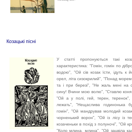
Козацькі пісні
У статті пропонуються такі коз
характеристика: "Гомін, гомін по дібро
водою", "Ой сів козак їсти, ідуть к й
орел, літа сизокрилий", "Понад морем,
та і при березі", "Не жаль мені на с
сину! Вчини мою волю", "Ставлю коня
"Ой а у полі, гей, терен, теренок",
лежать", "Нещаслива годинонька бул
гомін", "Ой мандрував молодий козак
чорненький ворон", "Ой із лісу із те
козаченьки в похід з полуночі", "Ой к
"Коло млина, млина", "Ой зацвіла к