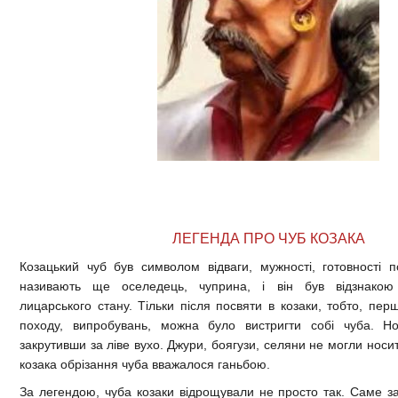
ЛЕГЕНДА ПРО ЧУБ КОЗАКА
Козацький чуб був символом відваги, мужності, готовності 
називають ще оселедець, чуприна, і він був відзнакою
лицарського стану. Тільки після посвяти в козаки, тобто, пер
походу, випробувань, можна було вистригти собі чуба. Н
закрутивши за ліве вухо. Джури, боягузи, селяни не могли носити
козака обрізання чуба вважалося ганьбою.
За легендою, чуба козаки відрощували не просто так. Саме з