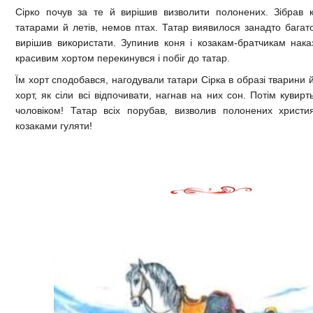
Сірко почув за те й вирішив визволити полонених. Зібрав к
татарами й летів, немов птах. Татар виявилося занадто багато
вирішив використати. Зупинив коня і козакам-братчикам нак
красивим хортом перекинувся і побіг до татар.
Їм хорт сподобався, нагодували татари Сірка в образі тварини 
хорт, як сіли всі відпочивати, нагнав на них сон. Потім кувирт
чоловіком! Татар всіх порубав, визволив полонених христи
козаками гуляти!