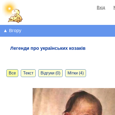
Вхід
▲ Вгору
Легенди про українських козаків
Все
Текст
Відгуки (0)
Мітки (4)