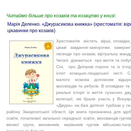
Читаймо більше про козаків та козацтво у книзі:
Марія Деленко. «Джурасикова книжка» (хрестоматія: вірш
цікавинки про козаків)
Хрестоматія містить вірші, оповідки,
цікаві завдання-заморочки, каверзн
легенди про козаків, віртуальну манд
Читачі дізнаються про життя та побут
Січі, про Дніпрові пороги та їх істо
іспит козацько-лицарської честі. С
малого козачка допоможе відшук
кросвордів та ребусів. В оповідках т
реальні історії із життя сучасних дж
категорії, які брали участь у Всеукр
«Джура» на базі дитячої турбази у се
району Закарпатської області. Ця книга призначена для здоб
освіти, початкової загальної середньої освіти, вихованців гурт
вікової групи, виховників, керівників гуртків військово-пат
педагогів та батьків.