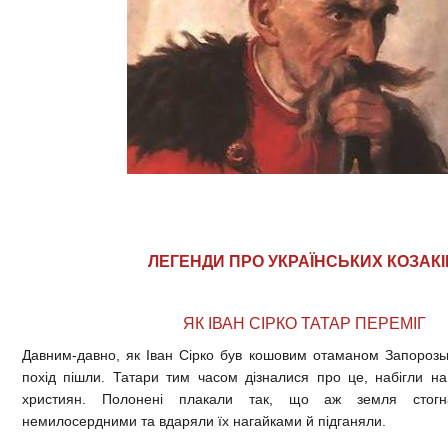
ЛЕГЕНДИ ПРО УКРАЇНСЬКИХ КОЗАКІ
ЯК ІВАН СІРКО ТАТАР ПЕРЕМІГ
Давним-давно, як Іван Сірко був кошовим отаманом Запорозько
похід пішли. Татари тим часом дізналися про це, набігли н
християн. Полонені плакали так, що аж земля стогн
немилосердними та вдаряли їх нагайками й підганяли.