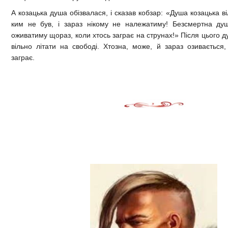
А козацька душа обізвалася, і сказав кобзар: «Душа козацька віл
ким не був, і зараз нікому не належатиму! Безсмертна душ
оживатиму щораз, коли хтось заграє на струнах!» Після цього ду
вільно літати на свободі. Хтозна, може, й зараз озивається,
заграє.