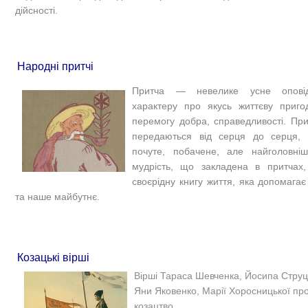
дійсності.
Народні притчі
Притча — невелике усне оповід
характеру про якусь життєву приго
перемогу добра, cправедливості. Прит
передаються від серця до серця, 
почуте, побачене, але найголовні
мудрість, що закладена в притчах
своєрідну книгу життя, яка допомагає
та наше майбутнє.
Козацькі вірші
Вірші Тараса Шевченка, Йосипа Струц
Яни Яковенко, Марії Хоросницької про 
козацтво.