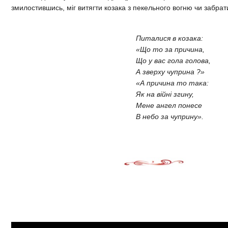
змилостившись, міг витягти козака з пекельного вогню чи забрат
Питалися в козака:
«Що то за причина,
Що у вас гола голова,
А зверху чуприна ?»
«А причина то така:
Як на війні згину,
Мене ангел понесе
В небо за чуприну».