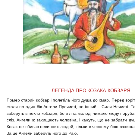
ЛЕГЕНДА ПРО КОЗАКА-КОБЗАРЯ
Помер старий кобзар і полетіла його душа до хмар. Перед ворі
стали по один бік Ангели Пречисті, по інший ‒ Сили Нечисті. Т
заберуть в пекло кобзаря, бо в літа молоді чимало люду порубав,
сліз. Ангели ж захищають чоловіка, і кажуть, що не забрати д
Козак не вбивав невинних людей, тільки в чесному бою захища
За це Ангели заберуть його до Раю.