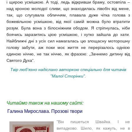
і щирою усмішкою. А тоді, ледь відкривши браму, остовпіла –
над кроною молодої сливи, що знаходилась лівобіч від мене,
так, що слугувала обличчям, плавала дуже чітка голова з
божевільною усмішкою, від якої самій можна було втратити
розум. Була вона з білосніжним ободом. Я стріпнулась, ніби
боячись заразитись цією усмішкою, і хутко зайшла до хати.
Найближчі дні з усіх сил намагалась цю злощасну моторошну
голову забути, аж поки моє життя не перерізалось однією
єдиною ніччю, не так ніччю, як фразою: „Зачнемо дитину від
Святого Духа“.
Твір люб'язно надіслано авторкою спеціально для читачів
"Малої Сторінки".
Читаймо також на нашому сайті:
Галина Мирослава. Прозові твори
"Він пишеться Швайка. І не
випадково. Шило, як кажуть, не в