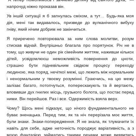
напрочуд ніжно проказав він.
Ув іншій ситуації я б запнулась сміхом, а тут… Будь-яка моя
дія, мені так видавалось, призведе до вулканічного вибуху
гніву, який нічим добрим не закінчиться.
Я приречено повторювала за ним слова молитви, розум
стискав відчай. Внутрішньо благала про порятунок. Річ не в
тому, що живучи не один рік сімейним життям, наживши кількох
дітей, усвідомлюєш неможливість повернення до цноти,
страшно бути підневільним свідком процесу переходу
людиною, яка поряд, нечіткої межі, що лежить між нормальним
і ненормальним у твоєму розумінні. Граючись, на цю межу
залізає багато, потопчуться, поперескакують та й вертають,
вловивши дух гнилих місць, грузького болота, що постає перед
ними. Він перейшов. Раз і все. Одержимість взяла верх.
Чому? Щось мені підказує, що нічого фундаментального не
буває зненацька. Перед тим, як та ніч перерізала моє життя,
були знаки. Знаки-попередження. Я не знала, як тлумачити їх
навіть для себе, адже неточність породжує варіативність, а з
моєю фантазією займатись такими речами може виявитись