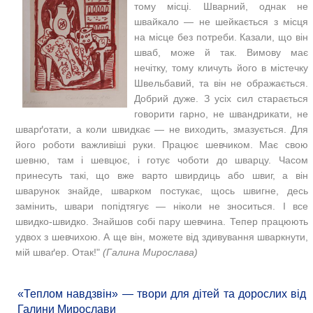
тому місці. Шварний, однак не
швайкало — не шейкається з місця
на місце без потреби. Казали, що він
шваб, може й так. Вимову має
нечітку, тому кличуть його в містечку
Швельбавий, та він не ображається.
Добрий дуже. З усіх сил старається
говорити гарно, не швандрикати, не
шварґотати, а коли швидкає — не виходить, змазується. Для
його роботи важливіші руки. Працює шевчиком. Має свою
шевню, там і шевцює, і готує чоботи до шварцу. Часом
принесуть такі, що вже варто швирдиць або швиг, а він
шварунок знайде, шварком постукає, щось швигне, десь
замінить, швари попідтягує — ніколи не зноситься. І все
швидко-швидко. Знайшов собі пару шевчина. Тепер працюють
удвох з шевчихою. А ще він, можете від здивування шваркнути,
мій шваґер. Отак!"
(Галина Мирослава)
«Теплом навдзвін» — твори для дітей та дорослих від
Галини Мирослави