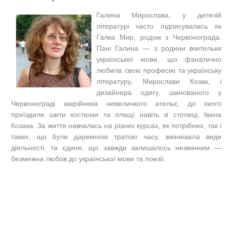
Галина Мирослава, у дитячій
літературі часто підписувалась як
Галка Мир, родом з Червонограда.
Пані Галина — з родини вчительки
української мови, що фанатично
любила свою професію та українську
літературу, Мирослави Козак, і
дизайнера одягу, шанованого у
Червонограді закрійника невеличкого ательє, до якого
приїздили шити костюми та плащі навіть зі столиці, Івана
Козака. За життя навчалась на різних курсах, як потрібних, так і
таких, що були даремною тратою часу, змінювала види
діяльності, та єдине, що завжди залишалось незмінним —
безмежна любов до української мови та поезії.