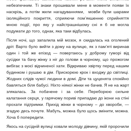
небезпечним. Ті знаки прошивали мене в моменти появи їх
наскрізь, а потім жили нагадуваннями, мовби були шарами
ізоляційного покриття, сприяючи пом’якшенню сприйняття
мною події, про яку у найстрашнішому сні я б не могла
подумати до того, однак, яка таки відбулась.
Після ночі, що запалила мій мозок, я скидалась на оголений
дріт. Варто було вийти з дому на вулицю, як з пам’яті виринав
один і той же епізод — повертаюсь у доброму гуморі від
сусідки та бачу жінку з ніг до голови в чорному, що прожогом
вибігає з моєї відчиненої хати. Відкриваю хвіртку перед нашим
будинком і рушаю в дім. Прискорюю крок і входжу до світлиці.
Жодних слідів чужої людини в домі. Діти та цуценята спокійно
бавляться біля бабусі. Ніхто ніякої жінки не бачив. Я не на жарт
злякалась. За побачене і за себе. Переборюю сильне
калатання серця, у гарячому пориві припадаю до ікони на стіні
прохати підтримки. Прихід жінки в чорному – до хвороби, —
згадую десь почуте. Мабуть, можна було щось змінити, можна.
Хоча б попередити.
Якось на сусідній вулиці ховали молоду дівчину, якій пророчили