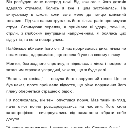
Він розбудив мене посеред ночі. Від кожного з його дотиків
вдаряло струмом. Колись я вже з цим зустрічалась. На
випускному в школі, коли взяв мене до танцю шкільний
товариш. Під час наших кружлянь його кілька разів пронизував
струм. Стримуючи переляк, я приймала ці удари, точніше,
стріли, з глибоким внутрішнім напруженням. Я боялась цих
відчуттів, та вони повернулись.
Найбільше вбивали його очі. З них проривалась дика, нічим не
погамована, одержимість, що знесла б усе на своєму шляху.
Мовчки, без жодного спротиву, я підвелась з ліжка і покірно, з
затаєним страхом усередині, чекала, що ж буде далі.
”Встань на коліна,” — почула його напружений голос. Це не
був наказ, проте проймало відчуття, що різке порушення його
плану обернеться страшною бідою.
І я послухалась, він теж опустився поруч. Мав такий вигляд,
наче от-от почне розшаровуватись на частини. Його сили
катастрофічно вичерпувались від намагання зібрати себе
докупи.
”А тепер помолимось і зачнемо дитину від Святого Духа,” —