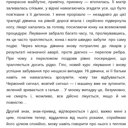
прекрасне майбутнє, привітну, приємну — втопилась. Її матір
заливалась слізьми, у відчаї намагаючись згадати усе, що було
пов’язане з її дитиною. І мене прорізало — незадовго до цієї
трагедії дівчина на рівній дорозі впала і серйозно підвернула
ногу, лікарі хапались за голову, посилаючи юнку на всеможливі
процедури. Лікування забрало багато часу, та, пролікувавшись,
як це часто трапляється, юнка і мати швидко забули про саму
подію. Через місяць дівчина знову потрапляє до лікарів у
результаті незначної аварії, проте діагноз — перелом ребра.
При чому з переломом поздовж рівно посередині, що
трапляється досить рідко. Гіпс, новий курс лікування і знову
успішне забування про нещасні випадки. Ні дівчина, ні її батьки
навіть не намагались зрозуміти, чому так відбувається.
Червоний сигнал, жовтий сигнал — і машину вже не зупинити,
зелений зривається з гальм… У моєму випадку це, безумовно,
не смерть і, можливо, все дійсно лікується, якщо й не
повністю…
Другий знак, знак-привид, відтворюється і досі, важко мені з
цим, позатим тепер, віддалена від нього роками, сприймаю
його цілком спокійно, можу навіть говорити про нього з теплом