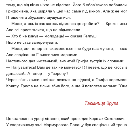
тому, що від вікна ніхто не відлітав. Його б обов’язково побачи
Грифонівна, яка ширяла у цей час саме під вікном. Але ж не мог
Пташенята збуджено шушукалися.
— Може, хтось із вас когось підмовив це зробити? — Крякс пиль
Але всі присягалися, що не підмовляли.
— Хто б не кинув — молодець! — сказав Гелгуш.
Ніхто не став заперечувати.
— Може, хоч тепер він схаменеться і не буде нас мучити, — ска
Але сподівання її виявилися марними.
Наступного дня чистенький, вимитий Грифа зустрів їх словами:
— Начувайтесь! Вам це так не минеться! Я певен, що це хтось із 
дізнаюся!.. А тепер — у "ворону"!
Через п’ять хвилин всі вже лежали на підлозі, а Грифа перемож
Кряксу. Грифа не тільки збив його, а ще й потоптав ногами: "Оце 
Таємниця друга
Це сталося на уроці літання, який проводив Коршак Соколович.
У спортивному залі Мармурового Палацу був спеціальний трена