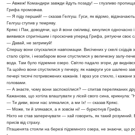
— Авжеж! Командири завжди йдуть позаду! — глузливо пропища
Грифа промовчав.
— Я піду перший! — сказав Гелгуш. Гуси, як відомо, відзначають
Гелгуш ступив у темряву.
Крякс і Пак, доводячи, що й вони сміливці, кинулися одночасно 
виявився спритнішим і проскочив уперед Грифа, рятуючи своє 
— Давай, не затримуй!
Спершу вони спускалися навпомацки. Висічених у скелі східців з
стало сіріти, і незабаром вони спустилися у величезну залу-пече
вода. Там було підземне озеро. Світло падало згори, де виднівся
Та щойно вони спустилися у печеру, як навкруги усе шалено зав
печері тисячі потривожених кажанів. І враз усе стихло, і кажани 
головами.
— А знаєте, чому вони заспокоїлися? — спитав переляканих дру
Кажанова, що хотіла влаштувати у лісей свого сина, крикнула: "Не
— Ти диви, вони нас злякалися, а ми їх! — сказав Крякс.
— Може, ти й злякався, а я зовсім ні! — буркотнув Грифа.
Ніхто не став заперечувати — хай говорить, як такий розумний. 
присів від страху.
Пташенята стояли на березі підземного озера, не знаючи, що р