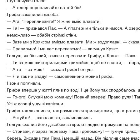
І тут почувся голос:
— А тепер перепливайте на той бік!
Грифа закопилив дзьоба:
— Ага! "Перепливайте!" Я ж не вмію плавати!
— І я! — признався Пак. — А літати ж ми тільки вчимося. А озер
неможливо — обабіч стрімкі стіни.
— Зате ми з Кряксом вміємо плавати. Ми ж водоплавні, — сказа
— Правильно! І ми вас перевеземо! — вигукнув Крякс.
Гелгуш, як більший, взявся перевозити Грифу, а Крякс — Пака.
— Ти за мою шию крильцями тримайся, щоб не впасти, — порад
— А ти — за мою! — сказав Грифі Гелгуш.
— Я й так не впаду! — самовпевнено мовив Грифа.
І вони попливли.
Грифа вперше у житті плив по воді. І це йому так сподобалось, щ
— Го-ого! Слухай мою команду! Повний вперед! Право руля! Та
Усі ж хлопці у душі капітани.
Грифа так захопився, так розмахався крильцятами, що втратив р
— Рятуйте! — заволав він, захлинаючись.
Гелгуш схопив його дзьобом за крило і ледве втримував на пове
— Стривай, я зараз перевезу Пака і допоможу! — гукнув Крякс,
берега. Висадив там Пака і мерщій назад. Він підплив саме вча