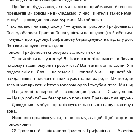
— Пробачте, будь ласка, але ми птахів не приймаємо. У нас шк
предметів ми зовсім не викладаємо. У нас і вчителів таких нем
можу! — розводив лапами Бурмило Михайлович.
"Тьху на вас і на вашу школу!" — думала Грифонія Грифонівна,
їй сподобалося. Грифон їй лапу ніколи не цілував (та й хіба тим
Почувши про відмову, Грифа знову беркицьнувся на підлогу дог
батькам аж вуха позакладало.
Грифон Грифонович спробував заспокоїти сина:
— Та начхай ти на ту школу! Я ніколи в школі не вчився, а бачиш,
нашому пташиному житті розуміють? Вони ж пігмеї, плазуни! У н
падати вміють. Ляп! — на землю і — гаплик! А ми — крилаті! Ми 
найдавніший, найславетніший з усіх пташиних родів! Ми походи
таємничих крилатих істот з головою орла і тулубом лева. Ми ширя
— Нащо мені те ширяння! — заверещав Грифа. — Я хочу до шк
— Ну що робити? — безпорадно подивися Президент на дружин
— Доведеться, мабуть, організовувати для нього нашу пташину ш
вона.
— Якщо вже організовувати, то не школу, а ліцей! Щоб втерти 
Грифонович.
— О! Правильно! — підхопила Грифонія Грифонівна. — А оскільки