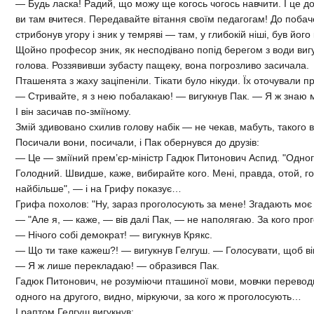
— Будь ласка! Радий, що можу ще когось чогось навчити. І це до
ви там вчитеся. Передавайте вітання своїм педагогам! До поба
стрибонув угору і зник у темряві — там, у глибокій ніші, був його 
Щойно професор зник, як несподівано попід берегом з води виг
голова. Роззявивши зубасту пащеку, вона погрозливо засичала.
Пташенята з жаху заціпеніли. Тікати було нікуди. Їх оточували п
— Стривайте, я з нею побалакаю! — вигукнув Пак. — Я ж знаю м
І він засичав по-зміїному.
Змій здивовано схилив голову набік — не чекав, мабуть, такого 
Посичали вони, посичали, і Пак обернувся до друзів:
— Це — зміїний прем’єр-міністр Гадюк Питонович Аспид. "Одного
Голодний. Швидше, каже, вибирайте кого. Мені, правда, отой, 
найбільше", — і на Грифу показує…
Грифа похолов: "Ну, зараз проголосують за мене! Згадають моє
— "Але я, — каже, — вів далі Пак, — не наполягаю. За кого прог
— Нічого собі демократ! — вигукнув Крякс.
— Що ти таке кажеш?! — вигукнув Гелгуш. — Голосувати, щоб він к
— Я ж лише перекладаю! — образився Пак.
Гадюк Питонович, не розуміючи пташиної мови, мовчки переводи
одного на другого, видно, міркуючи, за кого ж проголосують…
І раптом Гелгуш вигукнув: