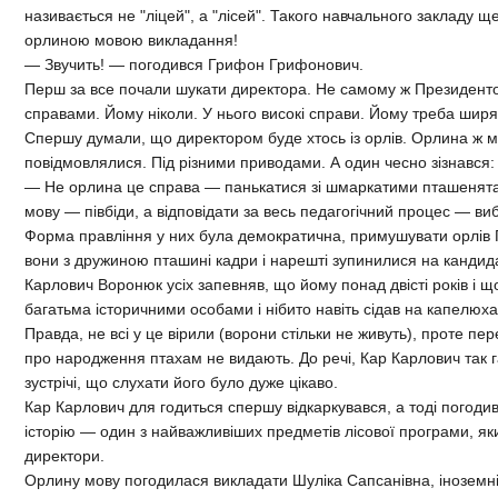
називається не "ліцей", а "лісей". Такого навчального закладу ще
орлиною мовою викладання!
— Звучить! — погодився Грифон Грифонович.
Перш за все почали шукати директора. Не самому ж Президенто
справами. Йому ніколи. У нього високі справи. Йому треба ширят
Спершу думали, що директором буде хтось із орлів. Орлина ж м
повідмовлялися. Під різними приводами. А один чесно зізнався:
— Не орлина це справа — панькатися зі шмаркатими пташенята
мову — півбіди, а відповідати за весь педагогічний процес — ви
Форма правління у них була демократична, примушувати орлів 
вони з дружиною пташині кадри і нарешті зупинилися на кандида
Карлович Воронюк усіх запевняв, що йому понад двісті років і щ
багатьма історичними особами і нібито навіть сідав на капелю
Правда, не всі у це вірили (ворони стільки не живуть), проте пе
про народження птахам не видають. До речі, Кар Карлович так га
зустрічі, що слухати його було дуже цікаво.
Кар Карлович для годиться спершу відкаркувався, а тоді погодив
історію — один з найважливіших предметів лісової програми, як
директори.
Орлину мову погодилася викладати Шуліка Сапсанівна, іноземн