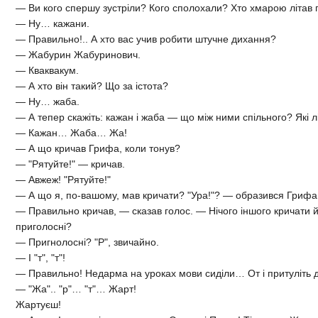
— Ви кого спершу зустріли? Кого сполохали? Хто хмарою літав 
— Ну… кажани.
— Правильно!.. А хто вас учив робити штучне дихання?
— Жабурин Жабуринович.
— Кваквакум.
— А хто він такий? Що за істота?
— Ну… жаба.
— А тепер скажіть: кажан і жаба — що між ними спільного? Які л
— Кажан… Жаба… Жа!
— А що кричав Грифа, коли тонув?
— "Рятуйте!" — кричав.
— Авжеж! "Рятуйте!"
— А що я, по-вашому, мав кричати? "Ура!"? — образився Грифа
— Правильно кричав, — сказав голос. — Нічого іншого кричати й не
приголосні?
— Пригнолосні? "Р", звичайно.
— І "т", "т"!
— Правильно! Недарма на уроках мови сиділи… От і притуліть д
— "Жа".. "р"… "т"… Жарт!
Жартуєш!