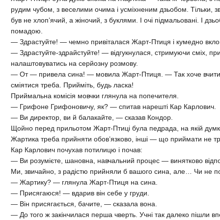
рудим чубом, з веселими очима і усміхненим дзьобом. Тільки, зв
був не хлоп’ячий, а жіночий, з буклями. І очі підмальовані. І д
помадою.
— Здрастуйте! — чемно привіталася Жарт-Птиця і кумедно вкл
— Здрастуйте-здрайстуйте! — відгукнулася, стримуючи сміх, пр
налаштовуватись на серйозну розмову.
— От — привела сина! — мовила Жарт-Птиця. — Так хоче вчитис
сміятися треба. Прийміть, будь ласка!
Приймальна комісія мовчки глянула на попечителя.
— Грифоне Грифоновичу, як? — спитав нарешті Кар Карлович.
— Ви директор, ви й балакайте, — сказав Кондор.
Щойно перед прильотом Жарт-Птиці була педрада, на якій думк
Жартика треба прийняти обов’язково, інші — що приймати не тре
Кар Карлович почухав потилицю і почав:
— Ви розумієте, шановна, навчальний процес — винятково відпов
Ми, звичайно, з радістю прийняли б вашого сина, але… Чи не по
— Жартику? — глянула Жарт-Птиця на сина.
— Присягаюся! — вдарив він себе у груди.
— Він присягається, бачите, — сказала вона.
— До того ж закінчилася перша чверть. Учні так далеко пішли в