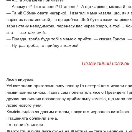
— А чому ні? Ти пташеня? Пташеня!.. А що чарівне, можна й не
— Та ні! Обманювати негарно!.. І взагалі мама казала, що, як я 
чарівних властивостей, і я це зроблю. Щоб бути з вами на рівни
зараз стану невидимкою, перенесу вас через озеро, а тоді… Хоч
зна — все-таки змій…
— Правда, треба буде тобі з мамою прийти, — сказав Грифа. —
— Ну, раз треба, то прийду з мамою!
Незвичайний новачок
Лісей вирував.
Усі вже знали приголомшливу новину і з нетерпінням чекали пр
незвичайним сином. Навіть сам попечитель лісею Президент Г
дружиною очолив позачергову приймальну комісію, що мала ро
лісею нового учня.
Комісія сиділа за довгим столом, накритим червоною китайкою.
Пташенята обліпили вікна.
І от вони з’явилися.
Жарт-Птиця була дуже схожа на Жартика — така ж червона, з н