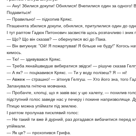
— Ану! Збилися докупи! Обнялися! Вчепилися один за одного! В
Подавиться!
— Правильно! — підхопив Крякс.
Пташенята збилися докупи, обнялися, притулилися один до одн
І тут раптом Гадюк Питонович засвистів щось розпачливо і зник 
— Що? Що він сказав? — обернулися всі до Пака.
— Він вигукнув: "Ой! Я пожартував! Я більше не буду!" Когось н
кимось.
— Тю! — здивувався Крякс.
— Треба якнайшвидше вибиратися звідси! — рішуче сказав Гелг
— А як? — поцікавився Крякс. — Ти у воду полізеш? Я — ні!
— Авжеж — страшно! — зітхнув Гелгуш. — Хто його зна, того Г
Запанувала гнітюча мовчанка.
— Пробачте, хлопці, що я завів вас у цю халепу, — похилив гол
підступний голос заведе нас у печеру і покине напризволяще. Д
Птицю можна упіймати під землею.
І раптом пролунав писклявий голос:
— Не такий ти вже й дурний, раз догадався вибачитися перед
упіймали.
— Як це? — прохопився Грифа.