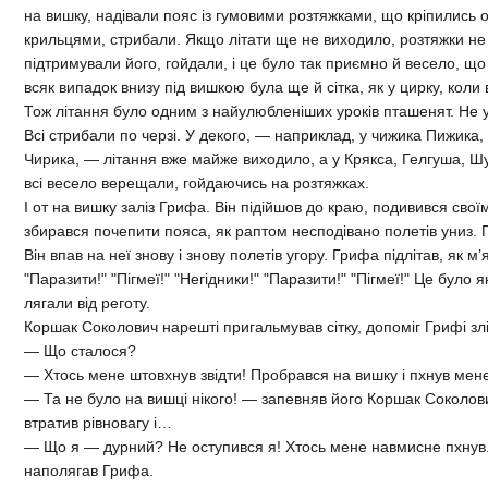
на вишку, надівали пояс із гумовими розтяжками, що кріпились о
крильцями, стрибали. Якщо літати ще не виходило, розтяжки не
підтримували його, гойдали, і це було так приємно й весело, щ
всяк випадок внизу під вишкою була ще й сітка, як у цирку, коли 
Тож літання було одним з найулюбленіших уроків пташенят. Не ур
Всі стрибали по черзі. У декого, — наприклад, у чижика Пижика, 
Чирика, — літання вже майже виходило, а у Крякса, Гелгуша, Шу
всі весело верещали, гойдаючись на розтяжках.
І от на вишку заліз Грифа. Він підійшов до краю, подивився свої
збирався почепити пояса, як раптом несподівано полетів униз. П
Він впав на неї знову і знову полетів угору. Грифа підлітав, як м’
"Паразити!" "Пігмеї!" "Негідники!" "Паразити!" "Пігмеї!" Це було 
лягали від реготу.
Коршак Соколович нарешті пригальмував сітку, допоміг Грифі зліз
— Що сталося?
— Хтось мене штовхнув звідти! Пробрався на вишку і пхнув мен
— Та не було на вишці нікого! — запевняв його Коршак Соколови
втратив рівновагу і…
— Що я — дурний? Не оступився я! Хтось мене навмисне пхнув.
наполягав Грифа.