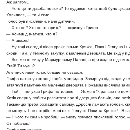
Аж раптом…
— Чого це ти дзьоба повісив? То нудився, хотів, щоб було цікаво.
з’явилися, — ти й скис.
Голос був писклявий, наче дитячий.
— Х-то це? Хто це говорить? — скрикнув Грифа.
— Хочеш дізнатися, хто я?
— А-авжеж!
— Ну тоді сьогодні після уроків візьми Крякса, Пака і Гелгуша і
сходи. Там, у темному закутку, є маленькі дверцята. Це вхід у п
— Все життя живу у Мармуровому Палаці, а про жодне підземел
Егей! Ти чуєш?
Але писклявий голос більше не озвався.
Грифа натягнув штанці і побіг у коридор. Зазирнув під сходи у т
затягнуті павутинням маленькі дверцята з іржавим висячим зам
— Тю! — почухав Грифа потилицю. — Як же я їх раніше не помі
Хотів спершу побігти розпитати про ті дверцята батьків, але поті
Таємницю треба розгадати самому. Дорослі ламають голови, скл
не можуть. І не потрібні мені ніякі Гелгуші. Паки та Крякси!.. Я са
— Нічого ти сам не зробиш! — знову почувся писклявий голос. —
От побачиш!
Грифа здригнувся: