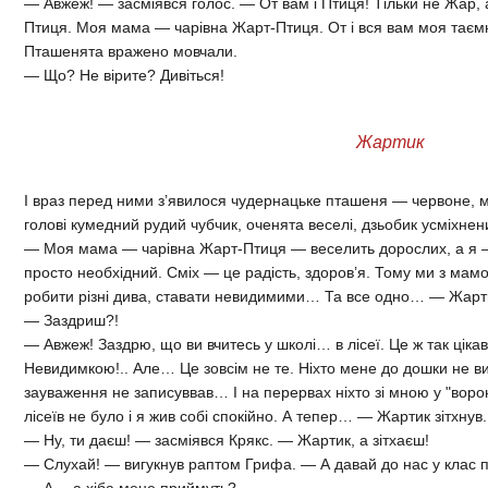
— Авжеж! — засміявся голос. — От вам і Птиця! Тільки не Жар, а
Птиця. Моя мама — чарівна Жарт-Птиця. От і вся вам моя таєм
Пташенята вражено мовчали.
— Що? Не вірите? Дивіться!
Жартик
І враз перед ними з’явилося чудернацьке пташеня — червоне, м
голові кумедний рудий чубчик, оченята веселі, дзьобик усміхнен
— Моя мама — чарівна Жарт-Птиця — веселить дорослих, а я — 
просто необхідний. Сміх — це радість, здоров’я. Тому ми з ма
робити різні дива, ставати невидимими… Та все одно… — Жартик
— Заздриш?!
— Авжеж! Заздрю, що ви вчитесь у школі… в лісеї. Це ж так цікав
Невидимкою!.. Але… Це зовсім не те. Ніхто мене до дошки не ви
зауваження не записуввав… І на перервах ніхто зі мною у "вор
лісеїв не було і я жив собі спокійно. А тепер… — Жартик зітхнув.
— Ну, ти даєш! — засміявся Крякс. — Жартик, а зітхаєш!
— Слухай! — вигукнув раптом Грифа. — А давай до нас у клас 
— А… а хіба мене приймуть?