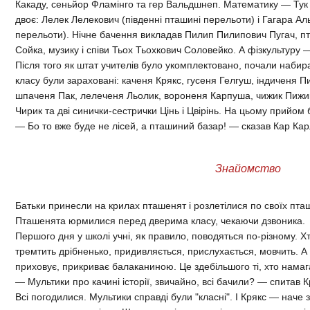
Какаду, сеньйор Фламінго та гер Вальдшнеп. Математику — Тук
двоє: Лелек Лелекович (південні пташині перельоти) і Гагара Аль
перельоти). Нічне бачення викладав Пилип Пилипович Пугач, п
Сойка, музику і співи Тьох Тьохкович Соловейко. А фізкультуру
Після того як штат учителів було укомплектовано, почали набир
класу були зараховані: каченя Крякс, гусеня Гелгуш, індиченя П
шпаченя Пак, лелеченя Льолик, вороненя Карпуша, чижик Пижик, 
Чирик та дві синички-сестрички Цінь і Цвірінь. На цьому прийом
— Бо то вже буде не лісей, а пташиний базар! — сказав Кар Кар
Знайомство
Батьки принесли на крилах пташенят і розлетілися по своїх пта
Пташенята юрмилися перед дверима класу, чекаючи дзвоника.
Першого дня у школі учні, як правило, поводяться по-різному. Хт
тремтить дрібненько, придивляється, прислухається, мовчить. А
приховує, прикриває балаканиною. Це здебільшого ті, хто намаг
— Мультики про качині історії, звичайно, всі бачили? — спитав 
Всі погодилися. Мультики справді були "класні". І Крякс — наче