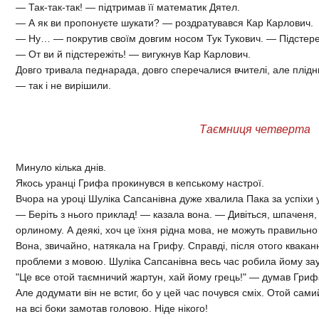
— Так-так-так! — підтримав її математик Дятел.
— А як ви пропонуєте шукати? — роздратувався Кар Карлович.
— Ну… — покрутив своїм довгим носом Тук Тукович. — Підстер
— От ви й підстережіть! — вигукнув Кар Карлович.
Довго тривала педнарада, довго сперечалися вчителі, але плідн
— так і не вирішили.
Таємниця четверта
Минуло кілька днів.
Якось уранці Грифа прокинувся в кепському настрої.
Вчора на уроці Шуліка Сапсанівна дуже хвалила Пака за успіхи 
— Беріть з нього приклад! — казала вона. — Дивіться, шпаченя,
орлиному. А деякі, хоч це їхня рідна мова, не можуть правильно і
Вона, звичайно, натякала на Грифу. Справді, після отого квакан
проблеми з мовою. Шуліка Сапсанівна весь час робила йому за
"Це все отой таємничий жартун, хай йому грець!" — думав Гриф
Але додумати він не встиг, бо у цей час почувся сміх. Отой сам
на всі боки замотав головою. Ніде нікого!