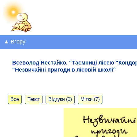
▲ Вгору
Всеволод Нестайко. "Таємниці лісею "Кондор"
"Незвичайні пригоди в лісовій школі"
Все
Текст
Відгуки (0)
Мітки (7)