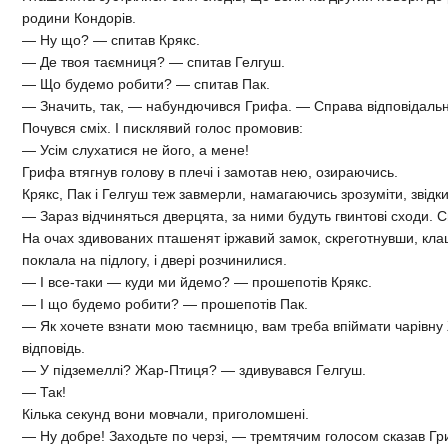
родини Кондорів.
— Ну що? — спитав Крякс.
— Де твоя таємниця? — спитав Гелгуш.
— Що будемо робити? — спитав Пак.
— Значить, так, — набундючився Грифа. — Справа відповідальн
Почувся сміх. І писклявий голос промовив:
— Усім слухатися не його, а мене!
Грифа втягнув голову в плечі і замотав нею, озираючись.
Крякс, Пак і Гелгуш теж завмерли, намагаючись зрозуміти, звідки
— Зараз відчиняться дверцята, за ними будуть гвинтові сходи. 
На очах здивованих пташенят іржавий замок, скреготнувши, кла
поклала на підлогу, і двері розчинилися.
— І все-таки — куди ми йдемо? — прошепотів Крякс.
— І що будемо робити? — прошепотів Пак.
— Як хочете взнати мою таємницю, вам треба впіймати чарівн
відповідь.
— У підземеллі? Жар-Птиця? — здивувався Гелгуш.
— Так!
Кілька секунд вони мовчали, приголомшені.
— Ну добре! Заходьте по черзі, — тремтячим голосом сказав Гр