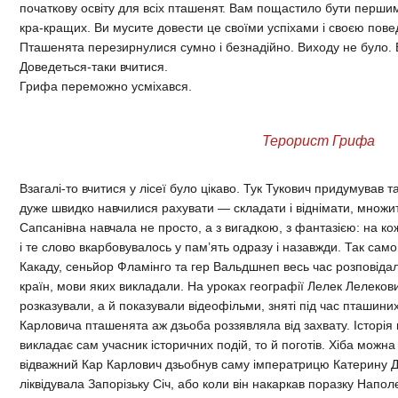
початкову освіту для всіх пташенят. Вам пощастило бути перши
кра-кращих. Ви мусите довести це своїми успіхами і своєю пове
Пташенята перезирнулися сумно і безнадійно. Виходу не було. 
Доведеться-таки вчитися.
Грифа переможно усміхався.
Терорист Грифа
Взагалі-то вчитися у лісеї було цікаво. Тук Тукович придумував 
дуже швидко навчилися рахувати — складати і віднімати, множити
Сапсанівна навчала не просто, а з вигадкою, з фантазією: на ко
і те слово вкарбовувалось у пам’ять одразу і назавжди. Так сам
Какаду, сеньйор Фламінго та гер Вальдшнеп весь час розповідали
країн, мови яких викладали. На уроках географії Лелек Лелеков
розказували, а й показували відеофільми, зняті під час пташини
Карловича пташенята аж дзьоба роззявляла від захвату. Історія в
викладає сам учасник історичних подій, то й поготів. Хіба мож
відважний Кар Карлович дзьобнув саму імператрицю Катерину Др
ліквідувала Запорізьку Січ, або коли він накаркав поразку Наполе