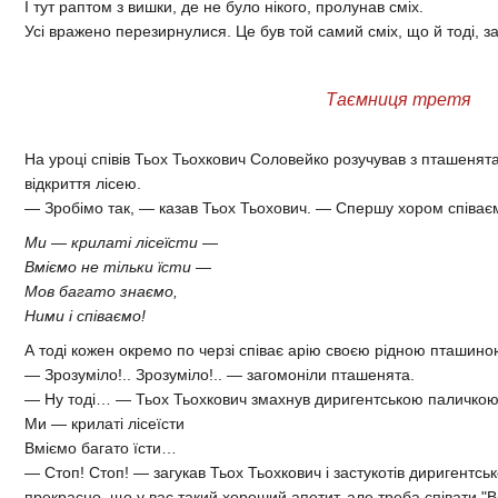
І тут раптом з вишки, де не було нікого, пролунав сміх.
Усі вражено перезирнулися. Це був той самий сміх, що й тоді, за
Таємниця третя
На уроці співів Тьох Тьохкович Соловейко розучував з пташенят
відкриття лісею.
— Зробімо так, — казав Тьох Тьохович. — Спершу хором спів
Ми — крилаті лісеїсти —
Вміємо не тільки їсти —
Мов багато знаємо,
Ними і співаємо!
А тоді кожен окремо по черзі співає арію своєю рідною пташин
— Зрозуміло!.. Зрозуміло!.. — загомоніли пташенята.
— Ну тоді… — Тьох Тьохкович змахнув диригентською паличкою,
Ми — крилаті лісеїсти
Вміємо багато їсти…
— Стоп! Стоп! — загукав Тьох Тьохкович і застукотів диригентс
прекрасно, що у вас такий хороший апетит, але треба співати "Вм