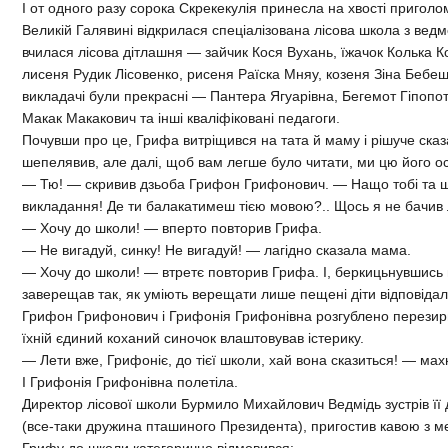
І от одного разу сорока Скрекекулія принесла на хвості пригол
Великій Галявині відкрилася спеціалізована лісова школа з ве
вчилася лісова дітлашня — зайчик Кося Вухань, їжачок Колька К
лисеня Рудик Лісовенко, рисеня Раїска Мняу, козеня Зіна Бебешко
викладачі були прекрасні — Пантера Ягуарівна, Бегемот Гіпоп
Макак Макакович та інші кваліфіковані педагоги.
Почувши про це, Грифа витріщився на тата й маму і рішуче сказ
шепелявив, але далі, щоб вам легше було читати, ми цю його о
— Тю! — скривив дзьоба Грифон Грифонович. — Нащо тобі та 
викладання! Де ти балакатимеш тією мовою?.. Щось я не бачив
— Хочу до школи! — вперто повторив Грифа.
— Не вигадуй, синку! Не вигадуй! — лагідно сказала мама.
— Хочу до школи! — втретє повторив Грифа. І, беркицьнувшись н
заверещав так, як уміють верещати лише пещені діти відповідал
Грифон Грифонович і Грифонія Грифонівна розгублено перезирн
їхній єдиний коханий синочок влаштовував істерику.
— Лети вже, Грифоніє, до тієї школи, хай вона сказиться! — ма
І Грифонія Грифонівна полетіла.
Директор лісової школи Бурмило Михайлович Ведмідь зустрів її д
(все-таки дружина пташиного Президента), пригостив кавою з м
Грифу до школи категорично відмовився: