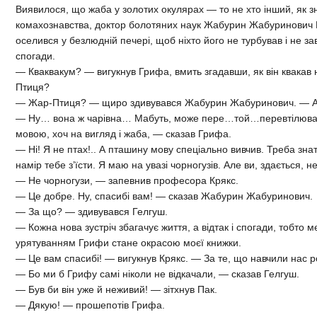
Виявилося, що жаба у золотих окулярах — то не хто інший, як
комахознавства, доктор болотяних наук Жабурин Жабуринович К
оселився у безлюдній печері, щоб ніхто його не турбував і не з
спогади.
— Кваквакум? — вигукнув Грифа, вмить згадавши, як він квакав 
Птиця?
— Жар-Птиця? — щиро здивувався Жабурин Жабуринович. — А 
— Ну… вона ж чарівна… Мабуть, може пере…той…перевтілюват
мовою, хоч на вигляд і жаба, — сказав Грифа.
— Ні! Я не птах!.. А пташину мову спеціально вивчив. Треба зна
намір тебе з’їсти. Я маю на увазі чорногузів. Але ви, здається, н
— Не чорногузи, — запевнив професора Крякс.
— Це добре. Ну, спасибі вам! — сказав Жабурин Жабуринович.
— За що? — здивувався Гелгуш.
— Кожна нова зустріч збагачує життя, а відтак і спогади, тобто 
урятуванням Грифи стане окрасою моєї книжки.
— Це вам спасибі! — вигукнув Крякс. — За те, що навчили нас 
— Бо ми б Грифу самі ніколи не відкачали, — сказав Гелгуш.
— Був би він уже й неживий! — зітхнув Пак.
— Дякую! — прошепотів Грифа.