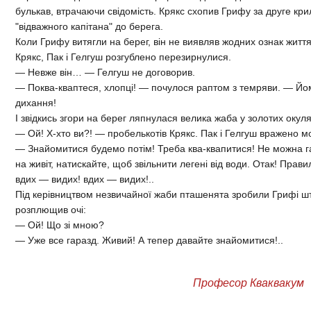
булькав, втрачаючи свідомість. Крякс схопив Грифу за друге крил
"відважного капітана" до берега.
Коли Грифу витягли на берег, він не виявляв жодних ознак життя
Крякс, Пак і Гелгуш розгублено перезирнулися.
— Невже він… — Гелгуш не договорив.
— Поква-кваптеся, хлопці! — почулося раптом з темряви. — Йо
дихання!
І звідкись згори на берег ляпнулася велика жаба у золотих окул
— Ой! Х-хто ви?! — пробелькотів Крякс. Пак і Гелгуш вражено м
— Знайомитися будемо потім! Треба ква-квапитися! Не можна га
на живіт, натискайте, щоб звільнити легені від води. Отак! Прави
вдих — видих! вдих — видих!..
Під керівництвом незвичайної жаби пташенята зробили Грифі шт
розплющив очі:
— Ой! Що зі мною?
— Уже все гаразд. Живий! А тепер давайте знайомитися!..
Професор Кваквакум