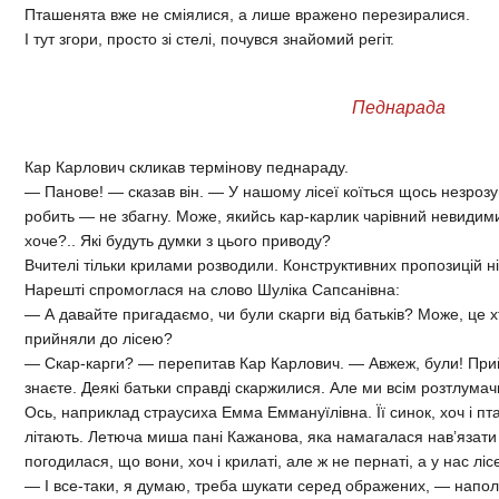
Пташенята вже не сміялися, а лише вражено перезиралися.
І тут згори, просто зі стелі, почувся знайомий регіт.
Педнарада
Кар Карлович скликав термінову педнараду.
— Панове! — сказав він. — У нашому лісеї коїться щось незрозу
робить — не збагну. Може, якийсь кар-карлик чарівний невидимий,
хоче?.. Які будуть думки з цього приводу?
Вчителі тільки крилами розводили. Конструктивних пропозицій н
Нарешті спромоглася на слово Шуліка Сапсанівна:
— А давайте пригадаємо, чи були скарги від батьків? Може, це хт
прийняли до лісею?
— Скар-карги? — перепитав Кар Карлович. — Авжеж, були! Пр
знаєте. Деякі батьки справді скаржилися. Але ми всім розтлумач
Ось, наприклад страусиха Емма Еммануїлівна. Її синок, хоч і пта
літають. Летюча миша пані Кажанова, яка намагалася нав’язати
погодилася, що вони, хоч і крилаті, але ж не пернаті, а у нас л
— І все-таки, я думаю, треба шукати серед ображених, — напол