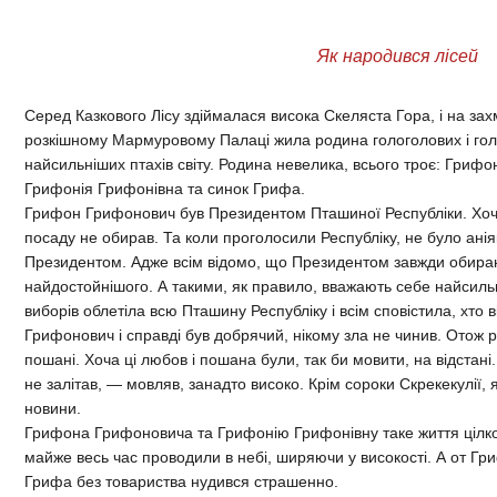
Як народився лісей
Серед Казкового Лісу здіймалася висока Скеляста Гора, і на захм
розкішному Мармуровому Палаці жила родина гологолових і голо
найсильніших птахів світу. Родина невелика, всього троє: Гри
Грифонія Грифонівна та синок Грифа.
Грифон Грифонович був Президентом Пташиної Республіки. Хоча 
посаду не обирав. Та коли проголосили Республіку, не було аніяк
Президентом. Адже всім відомо, що Президентом завжди обира
найдостойнішого. А такими, як правило, вважають себе найсильні
виборів облетіла всю Пташину Республіку і всім сповістила, хто 
Грифонович і справді був добрячий, нікому зла не чинив. Отож 
пошані. Хоча ці любов і пошана були, так би мовити, на відстан
не залітав, — мовляв, занадто високо. Крім сороки Скрекекулії, 
новини.
Грифона Грифоновича та Грифонію Грифонівну таке життя цілк
майже весь час проводили в небі, ширяючи у високості. А от Гр
Грифа без товариства нудився страшенно.