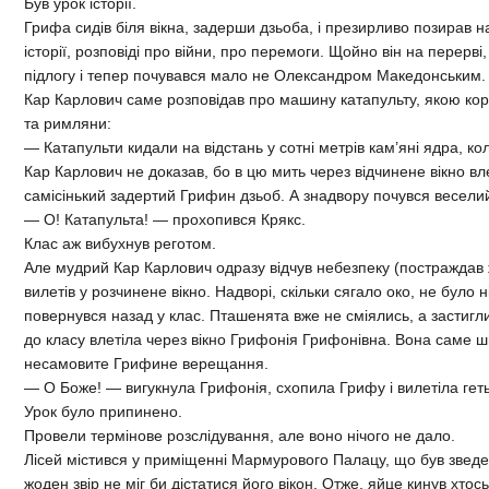
Був урок історії.
Грифа сидів біля вікна, задерши дзьоба, і презирливо позирав н
історії, розповіді про війни, про перемоги. Щойно він на перерві
підлогу і тепер почувався мало не Олександром Македонським.
Кар Карлович саме розповідав про машину катапульту, якою кори
та римляни:
— Катапульти кидали на відстань у сотні метрів кам’яні ядра, 
Кар Карлович не доказав, бо в цю мить через відчинене вікно вле
самісінький задертий Грифин дзьоб. А знадвору почувся веселий
— О! Катапульта! — прохопився Крякс.
Клас аж вибухнув реготом.
Але мудрий Кар Карлович одразу відчув небезпеку (постраждав 
вилетів у розчинене вікно. Надворі, скільки сягало око, не було 
повернувся назад у клас. Пташенята вже не сміялись, а застигл
до класу влетіла через вікно Грифонія Грифонівна. Вона саме ш
несамовите Грифине верещання.
— О Боже! — вигукнула Грифонія, схопила Грифу і вилетіла гет
Урок було припинено.
Провели термінове розслідування, але воно нічого не дало.
Лісей містився у приміщенні Мармурового Палацу, що був зведе
жоден звір не міг би дістатися його вікон. Отже, яйце кинув хтос