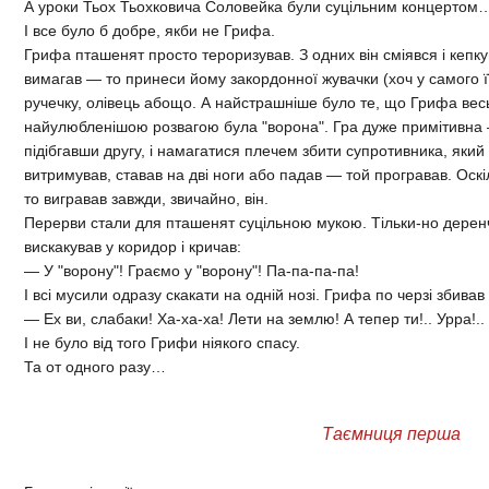
А уроки Тьох Тьохковича Соловейка були суцільним концертом
І все було б добре, якби не Грифа.
Грифа пташенят просто тероризував. З одних він сміявся і кепкув
вимагав — то принеси йому закордонної жувачки (хоч у самого її
ручечку, олівець абощо. А найстрашніше було те, що Грифа весь
найулюбленішою розвагою була "ворона". Гра дуже примітивна —
підібгавши другу, і намагатися плечем збити супротивника, який 
витримував, ставав на дві ноги або падав — той програвав. Оскі
то вигравав завжди, звичайно, він.
Перерви стали для пташенят суцільною мукою. Тільки-но деренч
вискакував у коридор і кричав:
— У "ворону"! Граємо у "ворону"! Па-па-па-па!
І всі мусили одразу скакати на одній нозі. Грифа по черзі збива
— Ех ви, слабаки! Ха-ха-ха! Лети на землю! А тепер ти!.. Урра!..
І не було від того Грифи ніякого спасу.
Та от одного разу…
Таємниця перша