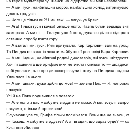
на героя мультсеріалу. Шанси на лідерство він мав незаперечні.
— А ми, гуси, найбільший мороз, найбільший холод витримуємо,
десять градусів!
— Чого це тільки ви?! І ми теж! — вигукнув Крякс.
— Ага! Тільки гуси і качки! Більше ніхто. Навіть білий ведмідь вит
замерзає. А ми ні! — Гелгуш уже й погоджувався ділити лідерств
останню спробу взяти гору:
— А взагалі ми, гуси, Рим врятували. Кар Карлович вам на уроці 
Та Пиндик не захотів чекати майбутньої розповіді Кара Карловича
— А ми, індики, найближчі родичі динозаврів, які жили шістдесят 
Хоч пташенята ще арифметики не вчили і скільки то — шістдесят 
собі уявляли, але про динозаврів чули і тому на Пиндика подиви
з’явилися і в нього.
— А ми, шпаки, дуже здібні до мов! — заявив Пак. — Я, наприкл
плазунів.
Усі й на Пака подивилися з повагою.
— Але ніхто з вас майбутнє вгадати не може. А ми, зозулі, запр
накуємо, стільки й проживеш!
Слухаючи усе те, Грифа тільки посміхався. Вони ще не знали, хт
— Кажеш, майбутнє вгадуєте? А от вгадай, що зараз буде? — є
Кука розгубилася: