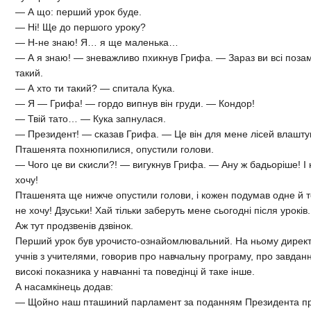
— А що: перший урок буде.
— Ні! Ще до першого уроку?
— Н-не знаю! Я… я ще маленька…
— А я знаю! — зневажливо пхикнув Грифа. — Зараз ви всі позамо
такий.
— А хто ти такий? — спитала Кука.
— Я — Грифа! — гордо випнув він груди. — Кондор!
— Твій тато… — Кука запнулася.
— Президент! — сказав Грифа. — Це він для мене лісей влашту
Пташенята похнюпилися, опустили голови.
— Чого це ви скисли?! — вигукнув Грифа. — Ану ж бадьоріше! І н
хочу!
Пташенята ще нижче опустили голови, і кожен подумав одне й те 
не хочу! Дзуськи! Хай тільки заберуть мене сьогодні після уроків
Аж тут продзвенів дзвінок.
Перший урок був урочисто-ознайомлювальний. На ньому директ
учнів з учителями, говорив про навчальну програму, про завдан
високі показника у навчанні та поведінці й таке інше.
А насамкінець додав:
— Щойно наш пташиний парламент за поданням Президента при