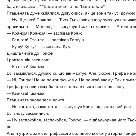
багато знаємо…" "Багато мов", а не "Багато їсти".
Пташенята дуже сміялися, дивуючись, як це вони так усі дружн
— Ну! Ще раз! Почали! — Тьох Тьохкович знову змахнув паличкою
правильно. — Молодці! — вигукнув Тьох Тьохкович. — А тепер 
— Кря-кря! Кря-кря! — заспівав Крякс.
— Гел-гел! Гел-гел! — заспівав Гелгуш.
— Ку-ку! Ку-ку! — заспівала Кука.
Дійшла черга до Грифи.
І раптом він заспівав:
— Ква-ква! Ква-ква!
Всі засміялися, думаючи, що він жартує. Але, схоже, Грифа не 
— Ні, Грифо! Це не по-грифському. Це по-жаб’ячому. Так тільки 
Грифа роззявив дзьоба, але з горла в нього вилетіло знову:
— Ква-ква! Ква-ква!
Пташенята знову засміялися.
— Не кантата, а квантата! — вигукнув Крякс під загальний регіт.
Всі знову засміялися.
— Ну заспокойся, заспокойся, Грифо! — підбадьориав його Тьо
раз!
Але й утретє замість грифського орлиного клекоту з горла Гриф