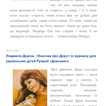
так, як між людьми, немає
кому допомогти тобі на старість, у нужді. І в ті часи,
коли настає старість, ніяке м’ясо вже не добре для
ослаблених зубів, окрім м’яса зайця. От вовк, такий же
зарозумілий, яким ми його знаємо, пішов до царя лісу,
до ведмедя. Ведмідь був теж старий. І йому б не
завадило м’якенького м’яса..."
(Александру Мітру)
26-01-2022
Людмила Дорош. «Казочка про Дору» (з журналу для
українських дітей Румунії «Дзвоник»)
"Для дівчинки Дори сьогодні
було справжнє свято — вона
нарешті піде у школу, в
підготовчий клас. Прощавай,
садочок, малюки,
виховательки, пісочниця та
кубики! Тепер Дора матиме
більш цікаві заняття, тепер