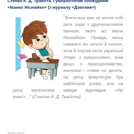
Степан К. Д. Трайста. Гумористичне оповідання
«Іванко Незнайко» (з журналу «Дзвоник»)
"
Вчителька вже не могла собі
дати ради з другокласником
Іванком, якого всі звали
Незнайком. Правда, якось
навчився він читати й писати,
хоча й плутав часто українські
літери з румунськими, знав
дещо з природознавства,
малював і співав на десять,
на уроці фізкультури був
найліпшим учнем, але на
уроці математики завжди відповідав: «Не
знаю!»..."
(Степан К. Д. Трайста)
30-01-2022