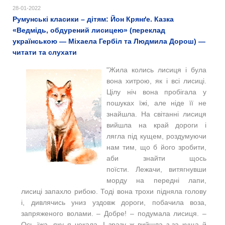
28-01-2022
Румунські класики – дітям: Йон Крянґе. Казка
«Ведмідь, обдурений лисицею» (переклад
українською — Міхаела Гербіл та Людмила Дорош) —
читати та слухати
"Жила колись лисиця і була
вона хитрою, як і всі лисиці.
Цілу ніч вона пробігала у
пошуках їжі, але ніде її не
знайшла. На світанні лисиця
вийшла на край дороги і
лягла під кущем, роздумуючи
нам тим, що б його зробити,
аби знайти щось
поїсти. Лежачи, витягнувши
морду на передні лапи,
лисиці запахло рибою. Тоді вона трохи підняла голову
і, дивлячись униз уздовж дороги, побачила воза,
запряженого волами. – Добре! – подумала лисиця. –
Ось їжа, яку я чекала. І зразу ж вийшла з-за куща й