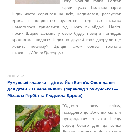
ногу, ходили качки. Ґелґав
сірий гусак. Великий сірий
індик часто сердився на всіх, надимався, розпускав
крила і непривітно булькотів. Тоді все птаство
намагалося триматися від нього якнайдалі. Навіть
песик Шарко залазив у свою будку і звідти поглядав
крадькома: подався індик на другий край двору чи ще
ходить поблизу? Ців-ців також боявся грізного
птаха..."
(Аделя Григорук)
30-01-2022
Румунські класики – дітям: Йон Крянґе. Оповідання
для дітей «За черешнями» (переклад з румунської —
Міхаела Гербіл та Людмила Дорош)
"Одного разу влітку,
незадовго до Зелених свят, я
прокрадаюся з хати і йду
серед білого дня до вуйка
Васіле, старшого брата мого