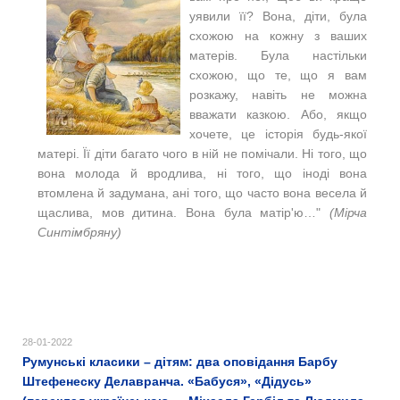
уявили її? Вона, діти, була
схожою на кожну з ваших
матерів. Була настільки
схожою, що те, що я вам
розкажу, навіть не можна
вважати казкою. Або, якщо
хочете, це історія будь-якої
матері. Її діти багато чого в ній не помічали. Ні того, що
вона молода й вродлива, ні того, що іноді вона
втомлена й задумана, ані того, що часто вона весела й
щаслива, мов дитина. Вона була матір'ю…"
(Мірча
Синтімбряну)
28-01-2022
Румунські класики – дітям: два оповідання Барбу
Штефенеску Делавранча. «Бабуся», «Дідусь»