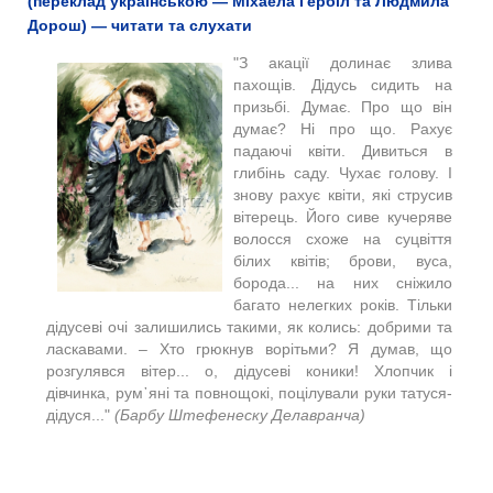
(переклад українською — Міхаела Гербіл та Людмила
Дорош) — читати та слухати
"З акації долинає злива
пахощів. Дідусь сидить на
призьбі. Думає. Про що він
думає? Ні про що. Рахує
падаючі квіти. Дивиться в
глибінь саду. Чухає голову. І
знову рахує квіти, які струсив
вітерець. Його сивe кучерявe
волосся схоже на суцвіття
білих квітів; брови, вуса,
борода... на них сніжило
багато нелегких років. Тільки
дідусеві очі залишились такими, як колись: добрими та
ласкавами. ‒ Хто грюкнув ворітьми? Я думав, щo
розгулявся вітер... о, дідусеві коники! Хлопчик і
дівчинка, рум᾽яні та повнощокі, поцілували руки татуся-
дідуся..."
(Барбу Штефенеску Делавранча)