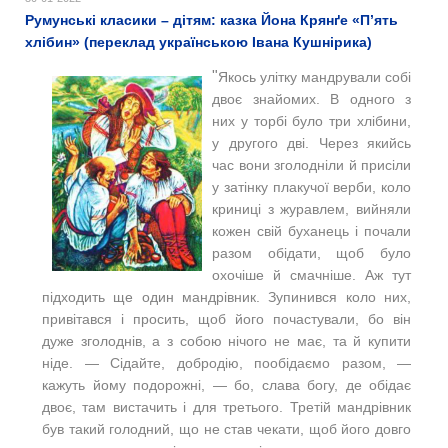
Румунські класики – дітям: казка Йона Крянґе «П’ять
хлібин» (переклад українською Івана Кушнірика)
"
Якось улітку мандрували собі
двоє знайомих. В одного з
них у торбі було три хлібини,
у другого дві. Через якийсь
час вони зголодніли й присіли
у затінку плакучої верби, коло
криниці з журавлем, вийняли
кожен свій буханець і почали
разом обідати, щоб було
охочіше й смачніше. Аж тут
підходить ще один мандрівник. Зупинився коло них,
привітався і просить, щоб його почастували, бо він
дуже зголоднів, а з собою нічого не має, та й купити
ніде. — Сідайте, добродію, пообідаємо разом, —
кажуть йому подорожні, — бо, слава богу, де обідає
двоє, там вистачить і для третього. Третій мандрівник
був такий голодний, що не став чекати, щоб його довго