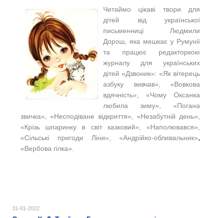
Читаймо цікаві твори для
дітей від української
письменниці Людмили
Дорош, яка мешкає у Румунії
та працює редакторкою
журналу для українських
дітей «Дзвоник»: «Як вітерець
азбуку вивчав», «Вовкова
вдячність», «Чому Оксанка
любила зиму», «Погана
звичка», «Несподіване відкриття», «Незабутній день»,
«Крізь шпаринку в світ казковий», «Наполювався»,
,
«Сільські пригоди Ліни», «Андрійко-обливальник»
«Вербова гілка».
31-01-2022