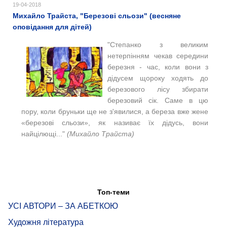
19-04-2018
Михайло Трайста, "Березові сльози" (весняне
оповідання для дітей)
"
Степанко з великим
нетерпінням чекав середини
березня - час, коли вони з
дідусем щороку ходять до
березового лісу збирати
березовий сік. Саме в цю
пору, коли бруньки ще не з'явилися, а береза вже жене
«березові сльози», як називає їх дідусь, вони
найцілющі..."
(Михайло Трайста)
Топ-теми
УСІ АВТОРИ – ЗА АБЕТКОЮ
Художня література