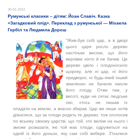
30-01-2022
Румунські класики – дітям: Йоан Славіч. Казка
«Загадковий плід». Переклад з румунської — Міхаела
Гербіл та Людмила Дорош
"Жив-був собі цар, а в дворі
цього царя росло дерево
настільки високе, що його
верхівки ніхто й не бачив. Це
дерево цвіло і плодоносило
щороку, але ні цар, ні його
придворні, ні будь-який інший
землянин не бачили ніколи
його плоду. Отже там, у
висоті, куди не сягає людське
око, хтось не лишав їх
опадати на землю, а вчасно збирав. Цар же лише хотів
дізнатися, що за плоди родить те дерево, тож оголосив
по всьому своєму царстві, що той, хто вилізе на нього і
зможе розказати, які той має плоди, одружиться на
одній із його доньок, яку сам собі вибере. З’їхалися