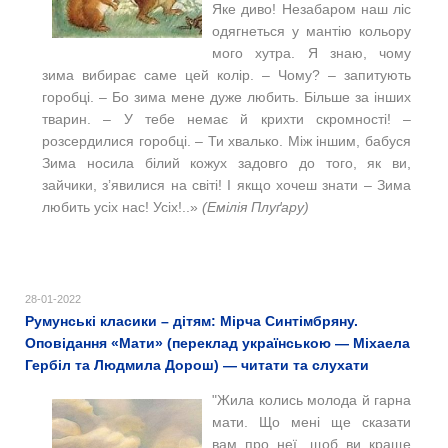
Яке диво! Незабаром наш ліс
одягнеться у мантію кольору
мого хутра. Я знаю, чому
зима вибирає саме цей колір. ‒ Чому? ‒ запитують
горобці. ‒ Бо зима мене дуже любить. Більше за інших
тварин. ‒ У тебе немає й крихти скромності! ‒
розсердилися горобці. – Ти хвалько. Між іншим, бабуся
Зима носила білий кожух задовго до того, як ви,
зайчики, з’явилися на світі! І якщо хочеш знати ‒ Зима
любить усіх нас! Усіх!
..»
(Емілія Плуґару)
28-01-2022
Румунські класики – дітям: Мірча Синтімбряну.
Оповідання «Мати» (переклад українською — Міхаела
Гербіл та Людмила Дорош) — читати та слухати
"Жила колись молода й гарна
мати. Що мені ще сказати
вам про неї, щоб ви краще