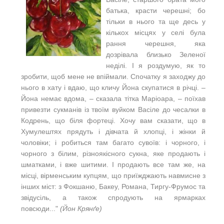
батька, красти черешні; бо
тільки в нього та ще десь у
кількох місцях у селі була
рання черешня, яка
дозрівала близько Зеленої
неділі. І я роздумую, як то
зробити, щоб мене не впіймали. Спочатку я заходжу до
нього в хату i вдаю, що кличу Йона скупатися в річці. –
Йона немає вдома, – сказала тітка Маріоара, – поїхав
привезти сукманів із твоїм вуйком Васіле до чесалки в
Кодрень, що біля фортеці. Хочу вам сказати, що в
Хумулештях прядуть і дівчата й хлопці, і жінки й
чоловіки; і робиться там багато сувоїв: i чорного, і
чорного з білим, різноякісного сукна, яке продають і
шматками, і вже шитими. І продають все там же, на
місці, вірменським купцям, що приїжджають навмисне з
інших міст: з Фокшаню, Бакеу, Романа, Тиргу-Фрумос та
звідусіль, а також спродують на ярмарках
повсюди..."
(Йон Крянґе)