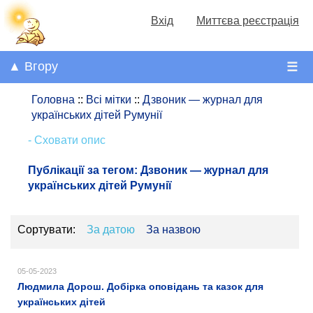
Вхід
Миттєва реєстрація
▲ Вгору
☰
Головна
::
Всі мітки
::
Дзвоник — журнал для
українських дітей Румунії
- Сховати опис
Публікації за тегом:
Дзвоник — журнал для
українських дітей Румунії
Сортувати:
За датою
За назвою
05-05-2023
Людмила Дорош. Добірка оповідань та казок для
українських дітей