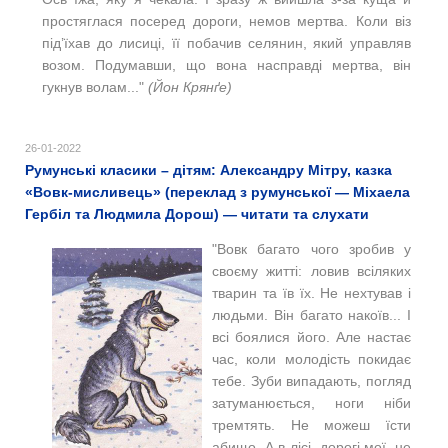
простяглася посеред дороги, немов мертва. Коли віз
під’їхав до лисиці, її побачив селянин, який управляв
возом. Подумавши, що вона насправді мертва, він
гукнув волам..."
(
Йон Крянґе)
26-01-2022
Румунські класики – дітям: Александру Мітру, казка
«Вовк-мисливець» (переклад з румунської — Міхаела
Гербіл та Людмила Дорош) — читати та слухати
"Вовк багато чого зробив у
своєму житті: ловив всіляких
тварин та їв їх. Не нехтував і
людьми. Він багато накоїв... І
всі боялися його. Але настає
час, коли молодість покидає
тебе. Зуби випадають, погляд
затуманюється, ноги ніби
тремтять. Не можеш їсти
абищо. А в лісі, дорогі мої, не