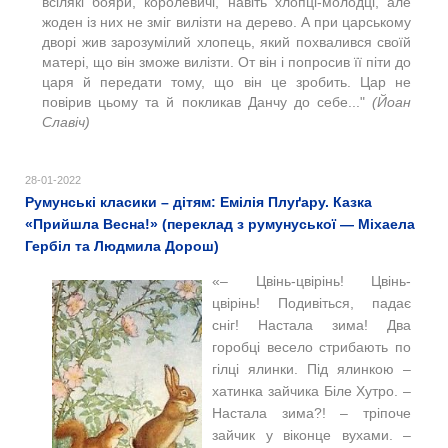
всілякі бояри, королевичі, навіть хлопці-молодці, але
жоден із них не зміг вилізти на дерево. А при царському
дворі жив зарозумілий хлопець, який похвалився своїй
матері, що він зможе вилізти. От він і попросив її піти до
царя й передати тому, що він це зробить. Цар не
повірив цьому та й покликав Данчу до себе..."
(Йоан
Славіч)
28-01-2022
Румунські класики – дітям: Емілія Плуґару. Казка
«Прийшла Весна!» (переклад з румунуської — Міхаела
Гербіл та Людмила Дорош)
«‒ Цвінь-цвірінь! Цвінь-
цвірінь! Подивіться, падає
сніг! Настала зима! Два
горобці весело стрибають по
гілці ялинки. Під ялинкою ‒
хатинка зайчика Біле Хутро. ‒
Настала зима?! – тріпоче
зайчик у віконце вухами. –