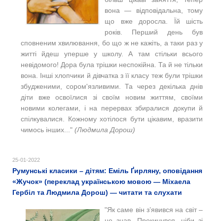
вона — відповідальна, тому
що вже доросла. Їй шість
років. Перший день був
сповненим хвилювання, бо що ж не кажіть, а таки раз у
житті йдеш уперше у школу. А там стільки всього
невідомого! Дора була трішки неспокійна. Та й не тільки
вона. Інші хлопчики й дівчатка з її класу теж були трішки
збудженими, сором'язливими. Та через декілька днів
діти вже освоїлися зі своїм новим життям, своїми
новими колегами, і на перервах збиралися докупи й
спілкувалися. Кожному хотілося бути цікавим, вразити
чимось інших..."
(Людмила Дорош)
25-01-2022
Румунські класики – дітям: Еміль Ґирляну, оповідання
«Жучок» (переклад українською мовою — Міхаела
Гербіл та Людмила Дорош) — читати та слухати
"Як самe він з’явився на світ –
не знав. Прокинувся, ніби зі