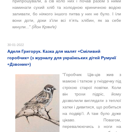
припрошували, а сів коло них і почав разом з ними
наминати сухий хліб та холодною криничною водою
запивати, бо ніякого іншого питва у них не було. І їли
вони доти, доки з'їли всі п’ять хлібин, як за себе
кинули..."
(Йон Крянґе)
30-01-2022
Аделя Григорук. Казка для малят «Сміливий
горобчик» (з журналу для українських дітей Румунії
«Дзвоник»)
"Горобчик Ців-ців жив з
мамою і татком у гніздечку під
стріхою старої повітки. Коли
він трохи підріс, йому
дозволили виглядати з теплої
хатки і дивитися, що робиться
на подвір'ї. А там було дуже
цікаво. Повагом,
перевалюючись з ноги на