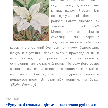
сну, і йому здалося, що
існував, відколи й земля. Він
не відчував ні болю, ні
радості. Багато міркував: як
з’явився і чий він?
Малесенький, як насінинка
сочевиці, він ворушив
тендітними ніжками і обходив
краєм листочок, який був йому притулком. Одного дня,
відчувши внутрішній порив, виліз із прохолодної тіні й
вибіг надвір, під промені сонця. Він остовпів,
осліплений тим сильним блиском. Потроху його серце
заспокоїлось, і він наважився розплющити очі сильніше,
все більше й більше, і нарешті відкрив їх широко й
подивився вгору. Він став ніби меншим, ніж був..."
(
Еміль Ґирляну)
25-01-2022
«Румунські класики – дітям» — захоплива рубрика в