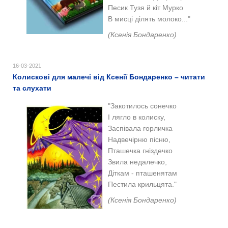
Песик Тузя й кіт Мурко
В мисці ділять молоко..."
(Ксенія Бондаренко)
16-03-2021
Колискові для малечі від Ксенії Бондаренко – читати
та слухати
"Закотилось сонечко
І лягло в колиску,
Заспівала горличка
Надвечірню пісню,
Пташечка гніздечко
Звила недалечко,
Діткам - пташенятам
Пестила крильцята."
(
Ксенія Бондаренко)