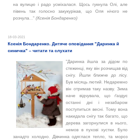
на вулицю і радо усміхалася. Щось гукнула Олі, але
півень так голосно закукурікав, що Оля нічого не
розчула..."
(Ксенія Бондаренко)
18-03-2021
Ксенія Бондаренко. Дитяче оповідання "Даринка й
синичка" – читати та слухати
"Даринка йшла за дідом по
стежинці, яку він розчищав від
снігу. Йшли ближче до лісу.
Був місяць лютий. Недаремно
він отримав таку назву. Зима
наче відчувала, що ґаздує
останні дні і незабаром
поступиться весні. Тому вона
накидала снігу так багато, що
дерева загорнулися в нього,
немов в пухові хустки. Було
занадто холодно. Дівчинка одяглася тепло, та мороз