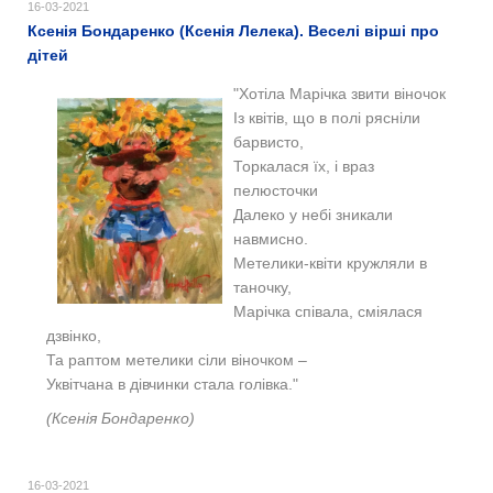
16-03-2021
Ксенія Бондаренко (Ксенія Лелека). Веселі вірші про
дітей
"Хотіла Марічка звити віночок
Із квітів, що в полі рясніли
барвисто,
Торкалася їх, і враз
пелюсточки
Далеко у небі зникали
навмисно.
Метелики-квіти кружляли в
таночку,
Марічка співала, сміялася
дзвінко,
Та раптом метелики сіли віночком –
Уквітчана в дівчинки стала голівка."
(Ксенія Бондаренко)
16-03-2021