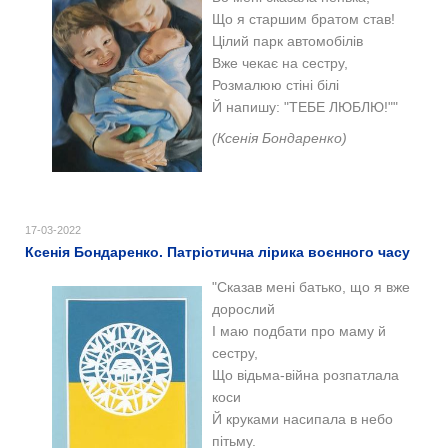
Що я старшим братом став!
Цілий парк автомобілів
Вже чекає на сестру,
Розмалюю стіні білі
Й напишу: "ТЕБЕ ЛЮБЛЮ!""
(Ксенія Бондаренко)
17-03-2022
Ксенія Бондаренко. Патріотична лірика воєнного часу
"Сказав мені батько, що я вже
дорослий
І маю подбати про маму й
сестру,
Що відьма-війна розпатлала
коси
Й круками насипала в небо
пітьму.