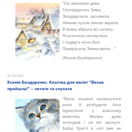
"Сіє жменями дива
Господарочка Зима,
Захурделила, засніжила,
Ніжним пухом землю вкрила.
В вовну вбрала всі хатини,
Розстелила скатертини,
І подвір'я ясно-біло
Прикрасила Зимка вміло..."
(Ксенія Бондаренко)
24-03-2021
Ксенія Бондаренко. Казочка для малят "Весна
прийшла!" – читати та слухати
"Мале кошеня прокинулося
рано. А розбудило його
буркотіння у власному
животику. Малюк дуже
зголоднів і не міг заснути.
Бабці Христі в хаті вже не