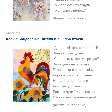
То шепочуть, то гудуть,
То співають ніжно..."
(Ксенія Бондаренко)
02-08-2021
Ксенія Бондаренко. Дитячі вірші про птахів
"
До, ре, мі, фа, соль, ля, сі!"
Залунало звідусіль.
"Сі, ля, соль, фа, мі, ре, до!"
Запищало десь гніздо.
Пташенята вчаться співу,
Диригує майстер півень.
Не натішаться батьки –
Діти кращі співаки.
Раптом чути:" Кар, кар, кар!
В мене теж музичний дар!"
(Ксенія Бондаренко)