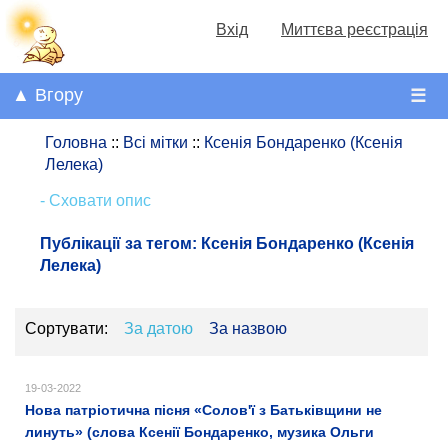
Вхід
Миттєва реєстрація
▲ Вгору
☰
Головна
::
Всі мітки
::
Ксенія Бондаренко (Ксенія
Лелека)
- Сховати опис
Публікації за тегом:
Ксенія Бондаренко (Ксенія
Лелека)
Сортувати:
За датою
За назвою
19-03-2022
Нова патріотична пісня «Солов'ї з Батьківщини не
линуть» (слова Ксенії Бондаренко, музика Ольги