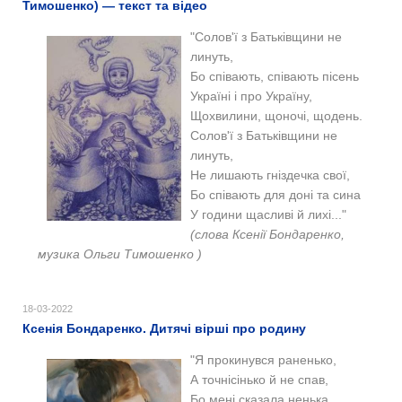
Тимошенко) — текст та відео
"Солов'ї з Батьківщини не
линуть,
Бо співають, співають пісень
Україні і про Україну,
Щохвилини, щоночі, щодень.
Солов'ї з Батьківщини не
линуть,
Не лишають гніздечка свої,
Бо співають для доні та сина
У години щасливі й лихі..."
(слова Ксенії Бондаренко,
музика Ольги Тимошенко )
18-03-2022
Ксенія Бондаренко. Дитячі вірші про родину
"Я прокинувся раненько,
А точнісінько й не спав,
Бо мені сказала ненька,