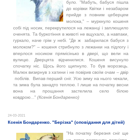
було. "
Мабуть, бабуся пішла
до корівки Квітки і незабаром
прийде з повним цеберцем
молока,"
–
муркнуло кошеня
собі під носик, перекрутилося на лежанці і заплющило
оченята. Та буркотіння в животі не вщухало, а навпаки,
гуркало, наче грім у небі. "
Де ж забарилася бабуся з
молоком?"
–
кошеня стрибнуло з лежанки на підлогу і
вперлося носиком прямісінько в двері, що вели на
вулицю. Дверцята відчинилися. Кошеня висунуло
спочатку ніс. Щось його щипнуло. То був морозець.
Малюк визирнув з хатини і не повірив своїм очам – двір
побілів. Випав перший сніг. Усю зиму на нього чекали,
та зима була занадто теплою. І лише на початку весни
вона на прощання застелила село білою
ковдрою..."
(Ксенія Бондаренко)
24-03-2021
Ксенія Бондаренко. "Берізка" (оповідання для дітей)
"На початку березня сніг ще
не встиг розтанути повністю.