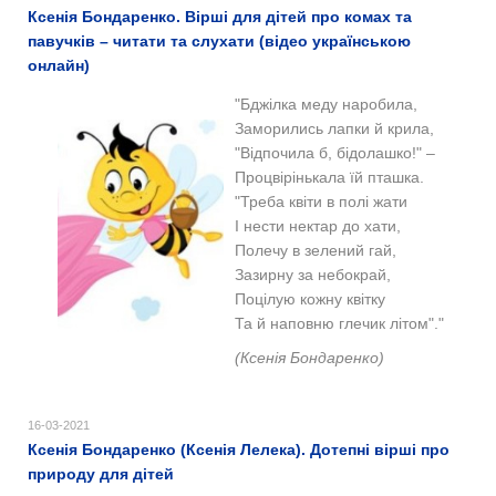
Ксенія Бондаренко. Вірші для дітей про комах та
павучків – читати та слухати (відео українською
онлайн)
"Бджілка меду наробила,
Заморились лапки й крила,
"Відпочила б, бідолашко!" –
Процвірінькала їй пташка.
"Треба квіти в полі жати
І нести нектар до хати,
Полечу в зелений гай,
Зазирну за небокрай,
Поцілую кожну квітку
Та й наповню глечик літом"."
(Ксенія Бондаренко)
16-03-2021
Ксенія Бондаренко (Ксенія Лелека). Дотепні вірші про
природу для дітей