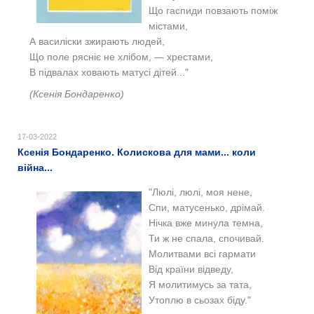
Що гаспиди повзають поміж
містами,
А василіски зжирають людей,
Що поле рясніє не хлібом, — хрестами,
В підвалах ховають матусі дітей..."
(Ксенія Бондаренко)
17-03-2022
Ксенія Бондаренко. Колискова для мами... коли
війна...
"Люлі, люлі, моя нене,
Спи, матусенько, дрімай.
Нічка вже минула темна,
Ти ж не спала, спочивай.
Молитвами всі гармати
Від країни відведу,
Я молитимусь за тата,
Утоплю в сьозах біду."