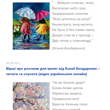
"
... Вийшло сонечко, вітає,
Веселково небо грає.
Зацвірінькали синички:
"Всім купатися на річку!"
Бешкетують знов малята,
Не було б без зливи свята,
Дощик став їм у пригоді –
Двір тепер у повноводді."
(Ксенія Бондаренко)
02-08-2021
Вірші про рослини для малят від Ксенії Бондаренко –
читати та слухати (відео українською онлайн)
"Чи ви бачили дива?
Білим-білим цвітом
Абрикоска зацвіла,
Прикрасила віти!
Бджоли пісеньку свою
Абрикосці сніжній