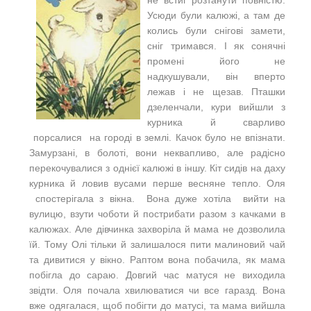
Усюди були калюжі, а там де
колись були снігові замети,
сніг тримався. І як сонячні
промені його не
надкушували, він вперто
лежав і не щезав. Пташки
дзеленчали, кури вийшли з
курника й сварливо
порсалися на городі в землі. Качок було не впізнати.
Замурзані, в болоті, вони неквапливо, але радісно
перекочувалися з однієї калюжі в іншу. Кіт сидів на даху
курника й ловив вусами перше весняне тепло. Оля
спостерігала з вікна. Вона дуже хотіла вийти на
вулицю, взути чоботи й пострибати разом з качками в
калюжах. Але дівчинка захворіла й мама не дозволила
їй. Тому Олі тільки й залишалося пити малиновий чай
та дивитися у вікно. Раптом вона побачила, як мама
побігла до сараю. Довгий час матуся не виходила
звідти. Оля почала хвилюватися чи все гаразд. Вона
вже одягалася, щоб побігти до матусі, та мама вийшла