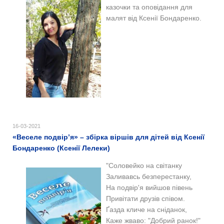
казочки та оповідання для
малят від Ксенії Бондаренко.
16-03-2021
«Веселе подвір’я» – збірка віршів для дітей від Ксенії
Бондаренко (Ксенії Лелеки)
"
Соловейко на світанку
Заливавсь безперестанку,
На подвір'я вийшов півень
Привітати друзів співом.
Ґазда кличе на сніданок,
Каже жваво: "Добрий ранок!"