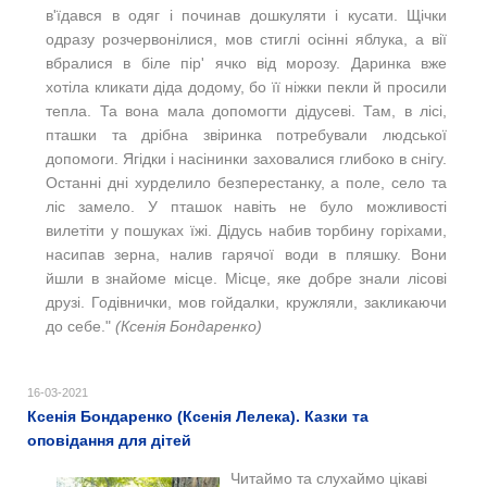
в'їдався в одяг і починав дошкуляти і кусати. Щічки
одразу розчервонілися, мов стиглі осінні яблука, а вії
вбралися в біле пір' ячко від морозу. Даринка вже
хотіла кликати діда додому, бо її ніжки пекли й просили
тепла. Та вона мала допомогти дідусеві. Там, в лісі,
пташки та дрібна звіринка потребували людської
допомоги. Ягідки і насінинки заховалися глибоко в снігу.
Останні дні хурделило безперестанку, а поле, село та
ліс замело. У пташок навіть не було можливості
вилетіти у пошуках їжі. Дідусь набив торбину горіхами,
насипав зерна, налив гарячої води в пляшку. Вони
йшли в знайоме місце. Місце, яке добре знали лісові
друзі. Годівнички, мов гойдалки, кружляли, закликаючи
до себе."
(Ксенія Бондаренко)
16-03-2021
Ксенія Бондаренко (Ксенія Лелека). Казки та
оповідання для дітей
Читаймо та слухаймо цікаві