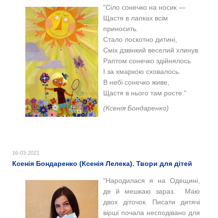
"Сіло сонечко на носик —
Щастя в лапках всім
приносить.
Стало лоскотно дитині,
Сміх дзвінкий веселий хлинув.
Раптом сонечко здійнялось
І за хмаркою сховалось.
В небі сонечко живе,
Щастя в нього там росте.
"
(Ксенія Бондаренко)
16-03-2021
Ксенія Бондаренко (Ксенія Лелека). Твори для дітей
"Народилася я на Одещині,
де й мешкаю зараз. Маю
двох діточок. Писати дитячі
вірші почала несподівано для