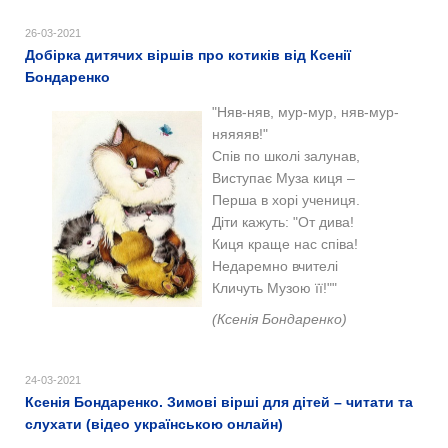
26-03-2021
Добірка дитячих віршів про котиків від Ксенії
Бондаренко
"Няв-няв, мур-мур, няв-мур-
няяяяв!"
Спів по школі залунав,
Виступає Муза киця –
Перша в хорі учениця.
Діти кажуть: "От дива!
Киця краще нас співа!
Недаремно вчителі
Кличуть Музою її!"
"
(Ксенія Бондаренко)
24-03-2021
Ксенія Бондаренко. Зимові вірші для дітей – читати та
слухати (відео українською онлайн)