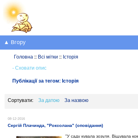
▲ Вгору
Головна
::
Всі мітки
::
Історія
- Сховати опис
Публікації за тегом:
Історія
Сортувати:
За датою
За назвою
08-12-2016
Сергій Плачинда, "Роксолана" (оповідання)
"У саду кувала зозуля. Віщувала ком