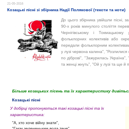
21-05-2016
Козацькі пісні зі збірника Надії Полякової (тексти та ноти)
До цього збірника увійшли пісні, 
90-х років минулого століття пере
Чернігівському і Токмацькому 
фольклорних колективів або окре
передали фольклорним колективам с
у лузі червона калина", "Розлилися к
по діброві", "Зажурилась Україна", 
та женці жнуть", "Ой у лузі та ще й 
Більше козацьких пісень та їх характеристику дивітьс
Козацькі пісні
У добірці пропонуються такі козацькі пісні та їх
характеристика:
"А, хто хоче війну знати",
"Гаєм зелененьким вода тече",