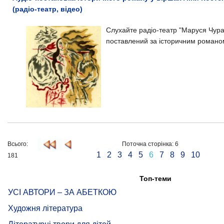
(радіо-театр, відео)
Слухайте радіо-театр "Маруся Чурай
поставлений за історичним романом 
Всього:
Поточна сторінка: 6
1
2
3
4
5
6
7
8
9
10
181
Топ-теми
УСІ АВТОРИ – ЗА АБЕТКОЮ
Художня література