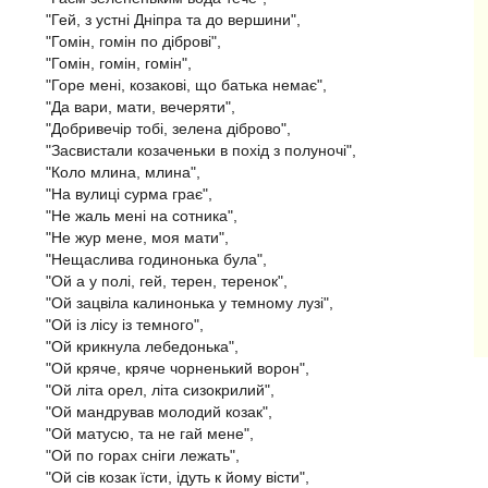
"Гей, з устні Дніпра та до вершини",
"Гомін, гомін по діброві",
"Гомін, гомін, гомін",
"Горе мені, козакові, що батька немає",
"Да вари, мати, вечеряти",
"Добривечір тобі, зелена діброво",
"Засвистали козаченьки в похід з полуночі",
"Коло млина, млина",
"На вулиці сурма грає",
"Не жаль мені на сотника",
"Не жур мене, моя мати",
"Нещаслива годинонька була",
"Ой а у полі, гей, терен, теренок",
"Ой зацвіла калинонька у темному лузі",
"Ой із лісу із темного",
"Ой крикнула лебедонька",
"Ой кряче, кряче чорненький ворон",
"Ой літа орел, літа сизокрилий",
"Ой мандрував молодий козак",
"Ой матусю, та не гай мене",
"Ой по горах сніги лежать",
"Ой сів козак їсти, ідуть к йому вісти",