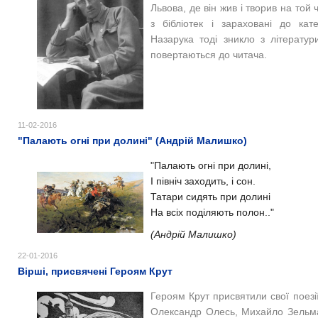
Львова, де він жив і творив на той
з бібліотек і зараховані до кате
Назарука тоді зникло з літератур
повертаються до читача.
11-02-2016
"Палають огні при долині" (Андрій Малишко)
"Палають огні при долині,
І північ заходить, і сон.
Татари сидять при долині
На всіх поділяють полон.."
(
Андрій Малишко)
22-01-2016
Вірші, присвячені Героям Крут
Героям Крут присвятили свої поезі
Олександр Олесь, Михайло Зельман