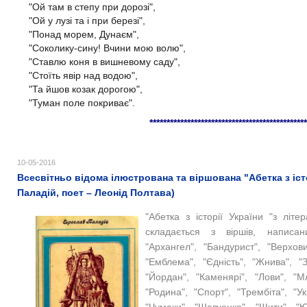
"Ой там в степу при дорозі",
"Ой у лузі та і при березі",
"Понад морем, Дунаєм",
"Соколику-сину! Вчини мою волю",
"Ставлю коня в вишневому саду",
"Стоїть явір над водою",
"Та йшов козак дорогою",
"Туман поле покриває".
**********************************************
10-05-2016
Всесвітньо відома ілюстрована та віршована "Абетка з іст
Паладій, поет – Леонід Полтава)
"Абетка з історії України "з літ
складається з віршів, написа
"Архангел", "Бандурист", "Верхови
"Емблема", "Єдність", "Жнива", "За
"Йордан", "Каменярі", "Лови", "М
"Родина", "Спорт", "Трембіта", "Ук
"Чумаки", "Шевченко", "Щити", "Ю