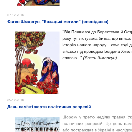
07-12-2016
Євген Шморгун, "Козацькі могили" (оповідання)
"
Від Пляшевої до Берестечка й Остр
року тут лютувала битва, що вписал
історію нашого народу. І хоча тоді 
військо під проводом Богдана Хме
славою..."
(Євген Шморгун)
05-12-2016
День пам'яті жертв політичних репресій
Щороку у третю неділю травня Укр
політичних репресій. Це день пам’
або постраждав в Україні в наслідо