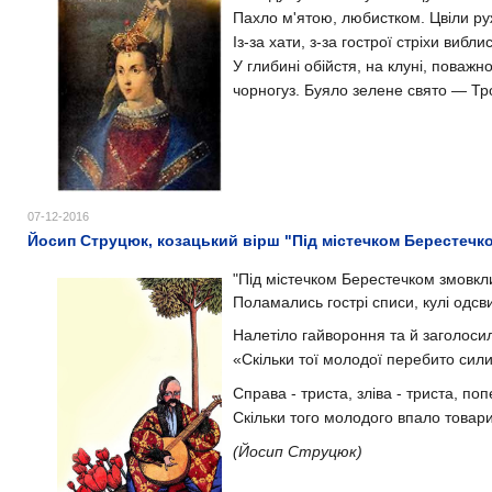
Пахло м'ятою, любистком.
Цвіли ру
Із-за хати, з-за гострої стріхи вибл
У глибині обійстя, на клуні, поважно
чорногуз.
Буяло зелене свято — Тро
07-12-2016
Йосип Струцюк, козацький вірш "Під містечком Берестечк
"Під містечком Берестечком змовкл
Поламались гострі списи, кулі одсв
Налетіло гайвороння та й заголоси
«Скільки тої молодої перебито сили
Справа - триста, зліва - триста, п
Скільки того молодого впало товари
(Йосип Струцюк)