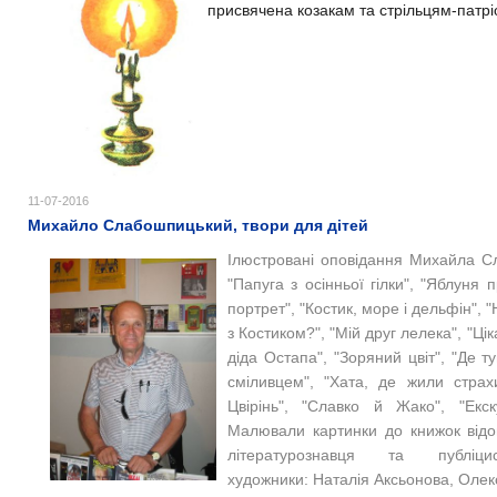
присвячена козакам та стрільцям-патрі
11-07-2016
Михайло Слабошпицький, твори для дітей
Ілюстровані оповідання Михайла Сл
"Папуга з осінньої гілки", "Яблуня п
портрет", "Костик, море і дельфін", 
з Костиком?", "Мій друг лелека", "Цік
діда Остапа", "Зоряний цвіт", "Де 
сміливцем", "Хата, де жили страхи"
Цвірінь", "Славко й Жако", "Екск
Малювали картинки до книжок відом
літературознавця та публіц
художники: Наталія Аксьонова, Олексі