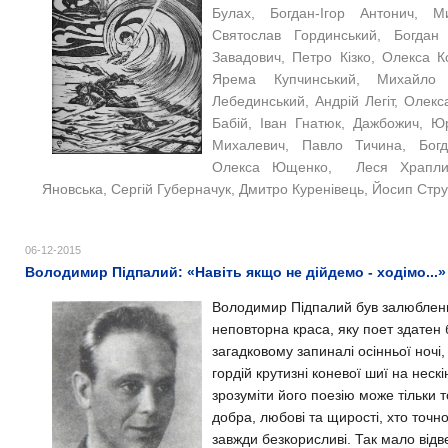
Булах, Богдан-Ігор Антонич, М
Святослав Гординський, Богда
Завадович, Петро Кізко, Олекса К
Ярема Купчинський, Михайло
Лебединський, Андрій Легіт, Олек
Бабій, Іван Гнатюк, Дажбожич, Ю
Михалевич, Павло Тичина, Богд
Олекса Ющенко,
Леся Храпли
Яновська,
Сергій Губерначук, Дмитро Куренівець, Йосип Стру
06-12-2015
Володимир Підпалий: «Навіть якщо не дійдемо - ходімо...» 
Володимир Підпалий був залюблений
неповторна краса, яку поет здатен б
загадковому запиналі осінньої ночі, у 
гордій крутизні коневої шиї на нескін
зрозуміти його поезію може тільки т
добра, любові та щирості, хто точно
завжди безкорисливі. Так мало відв