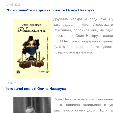
14-03-2016
"Роксоляна" – історична повість Осипа Назарука
Дружина халіфа й падишаха Сул
законодавця, — Настя Лісовська, в
Роксоляни, полонила уяву не одног
письменник Осип Назарук захопи
і 1930-го року надрукував цікаву
була заборонена на багато десятил
повернулася до читача.
14-02-2016
Історичні повісті Осипа Назарука
Осип Назарук – публіцист, письменн
що він написав, залишилося в ру
світ, чекала сумна доля. Після т