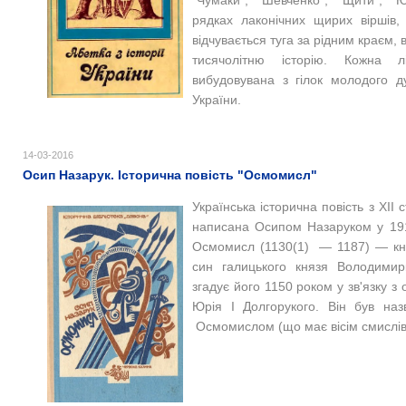
рядках лаконічних щирих віршів, 
відчувається туга за рідним краєм, в
тисячолітню історію. Кожна л
вибудовувана
з гілок молодого ду
України.
14-03-2016
Осип Назарук. Історична повість "Осмомисл"
Українська історична повість з XII
написана Осипом Назаруком у 191
Осмомисл (1130(1) — 1187) — кня
син галицького князя Володимир
згадує його 1150 роком у зв'язку 
Юрія I Долгорукого. Він був наз
Осмомислом (що має вісім смислів,