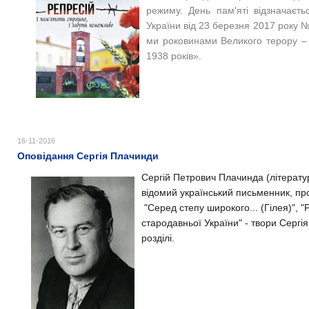
режиму. День пам'яті відзначаєть
України від 23 березня 2017 року №
ми роковинами Великого терору – 
1938 років».
16-11-2016
Оповідання Сергія Плачинди
Сергій Петрович Плачинда (літерату
відомий український письменник, проз
"Серед степу широкого... (Гілея)", "
стародавньої України" - твори Сергі
розділі.