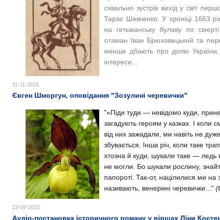
схвально зустрів вихід у світ перш
Тарас Шевченко. У хроніці 1663 ро
на гетьманську булаву по смерт
отаман Іван Брюховецький та пер
менше дбають про долю України, 
інтереси...
11-11-2015
Євген Шморгун, оповідання "Зозулині черевички"
"«Піди туди — невідомо куди, прин
загадують героям у казках. І коли 
від них зажадали, ми навіть не дуже
збувається. Інша річ, коли таке тра
хтозна й куди, шукали таке — ледь в
не могли. Бо шукали рослину, знайти
папороті. Так-от, націлилися ми на з
називають, венерині черевички..."
(
23-09-2015
Аудіо-постановка історичного роману у віршах Ліни Косте