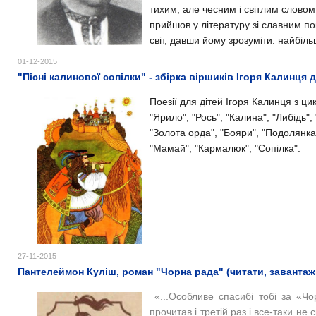
тихим, але чесним і світлим словом 
прийшов у літературу зі славним по
світ, давши йому зрозуміти: найбільш
01-12-2015
"Пісні калинової сопілки" - збірка віршиків Ігоря Калинця 
Поезії для дітей Ігоря Калинця з цик
"Ярило", "Рось", "Калина", "Либідь",
"Золота орда", "Бояри", "Подолянка"
"Мамай", "Кармалюк", "Сопілка".
27-11-2015
Пантелеймон Куліш, роман "Чорна рада" (читати, завантаж
«...Особливе спасибі тобі за «Чор
прочитав і третій раз і все-таки не 