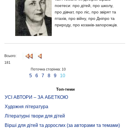
поетеси: про дітей, про школу,
про дівчат, про ліс, про звірят та
птахів, про війну, про Дніпро та
природу, про козаків-запорожців.
Всього:
181
Поточна сторінка: 10
5
6
7
8
9
10
Топ-теми
УСІ АВТОРИ – ЗА АБЕТКОЮ
Художня література
Літературні твори для дітей
Вірші для дітей та дорослих (за авторами та темами)