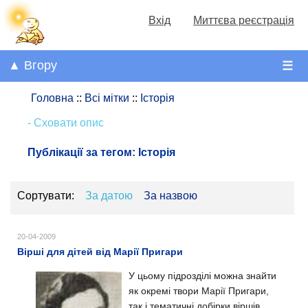
Вхід
Миттєва реєстрація
▲ Вгору
☰
Головна
::
Всі мітки
::
Історія
- Сховати опис
Публікації за тегом:
Історія
Сортувати:
За датою
За назвою
20-04-2009
Вірші для дітей від Марії Пригари
У цьому підрозділі можна знайти
як окремі твори Марії Пригари,
так і тематичні добірки віршів