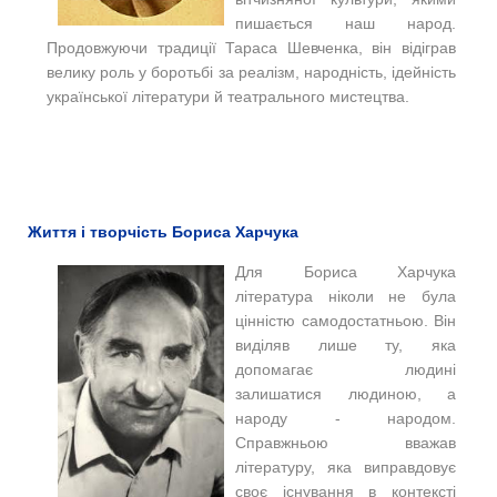
пишається наш народ.
Продовжуючи традиції Тараса Шевченка, він відіграв
велику роль у боротьбі за реалізм, народність, ідейність
української літератури й театрального мистецтва.
Життя і творчість Бориса Харчука
Для Бориса Харчука
література ніколи не була
цінністю самодостатньою. Він
виділяв лише ту, яка
допомагає людині
залишатися людиною, а
народу - народом.
Справжньою вважав
літературу, яка виправдовує
своє існування в контексті