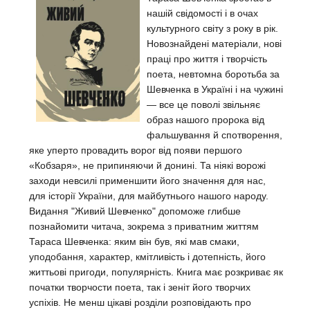
нашій свідомості і в очах
культурного світу з року в рік.
Новознайдені матеріали, нові
праці про життя і творчість
поета, невтомна боротьба за
Шевченка в Україні і на чужині
— все це поволі звільняє
образ нашого пророка від
фальшування й спотворення,
яке уперто провадить ворог від появи першого
«Кобзаря», не припиняючи й донині. Та ніякі ворожі
заходи невсилі применшити його значення для нас,
для історії України, для майбутнього нашого народу.
Видання "Живий Шевченко" допоможе глибше
познайомити читача, зокрема з приватним життям
Тараса Шевченка: яким він був, які мав смаки,
уподобання, характер, кмітливість і дотепність, його
життьові пригоди, популярність. Книга має розкриває як
початки творчости поета, так і зеніт його творчих
успіхів. Не менш цікаві розділи розповідають про