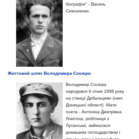
біографія" - Василь
Симоненко.
Життєвий шлях Володимира Сосюри
Володимир Сосюра
народився 6 січня 1898 року
на станції Дебальцево (нині
Донецької області). Мати
поета - Антоніна Дмитрівна
Локотош, робітниця з
Луганська, займалася
домашнім господарством і
дітьми, яких у родині було