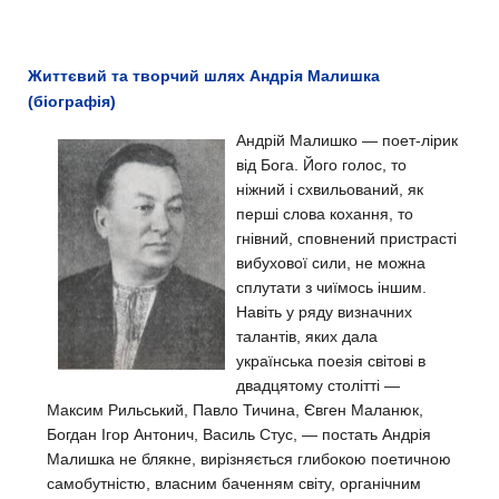
Життєвий та творчий шлях Андрія Малишка
(біографія)
Андрій Малишко — поет-лірик
від Бога. Його голос, то
ніжний і схвильований, як
перші слова кохання, то
гнівний, сповнений пристрасті
вибухової сили, не можна
сплутати з чиїмось іншим.
Навіть у ряду визначних
талантів, яких дала
українська поезія світові в
двадцятому столітті —
Максим Рильський, Павло Тичина, Євген Маланюк,
Богдан Ігор Антонич, Василь Стус, — постать Андрія
Малишка не блякне, вирізняється глибокою поетичною
самобутністю, власним баченням світу, органічним