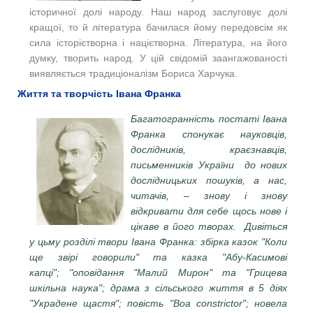
історичної долі народу. Наш народ заслуговує долі
кращої, то й література бачилася йому передовсім як
сила історієтворна і націєтворна. Література, на його
думку, творить народ. У цій свідомій заангажованості
виявляється традиціоналізм Бориса Харчука.
Життя та творчість Івана Франка
Багатогранність постаті Івана
Франка спонукає науковців,
дослідників, краєзнавців,
письменників України до нових
дослідницьких пошуків, а нас,
читачів, – знову і знову
відкривати для себе щось нове і
цікаве в його творах. Дивіться
у цьму розділі твори Івана Франка: збірка казок "Коли
ще звірі говорили" та казка "Абу-Касимові
капці"; "оповідання "Малий Мирон" та "Грицева
шкільна наука"; драма з сільського життя в 5 діях
"Украдене щастя"; повість "Boa constrictor"; новела