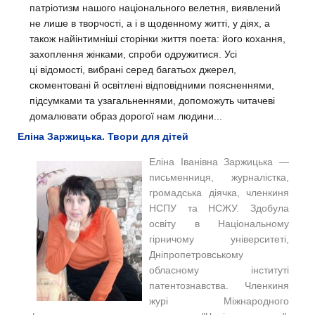
патріотизм нашого національного велетня, виявлений
не лише в творчості, а і в щоденному житті, у діях, а
також найінтимніші сторінки життя поета: його кохання,
захоплення жінками, спроби одружитися. Усі
ці
відомості, вибрані серед багатьох джерел,
скоментовані й освітлені відповідними поясненнями,
підсумками та узагальненнями, допоможуть читачеві
домалювати образ дорогої нам людини...
Еліна Заржицька. Твори для дітей
Еліна Іванівна Заржицька —
письменниця, журналістка,
громадська діячка, членкиня
НСПУ та НСЖУ. Здобула
освіту в Національному
гірничому університеті,
Дніпропетровському
обласному інституті
патентознавства. Членкиня
журі Міжнародного