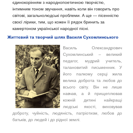
єдинокорінням з народнопоетичною творчістю,
інтимним тоном звучання, навіть коли він говорить про
світові, загальнолюдські проблеми. А ще — пісенністю
своєї лірики, тим, що кожен її рядок бринить за
камертоном української народної пісні.
Життєвий та творчий шлях Василя Сухомлинського
Василь Олександрович
Сухомлинський – великий
педагог, мудрий учитель,
талановитий письменник. У
його палкому серці жила
велика доброта та любов до
всього світу. Він не лише
навчав, а й прищеплював
кожній дитині найкращі
людські якості, виховував
доброту, чуйність, людяність, патріотизм, любов до
батьків, до людей і до рідної землі.