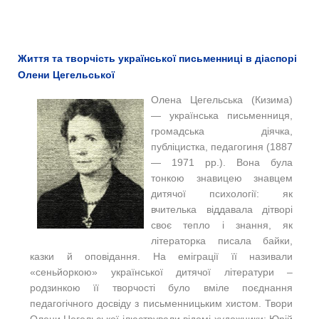
Життя та творчість української письменниці в діаспорі
Олени Цегельської
Олена Цегельська (Кизима)
— українська письменниця,
громадська діячка,
публіцистка, педагогиня (1887
— 1971 рр.). Вона була
тонкою знавицею знавцем
дитячої психології: як
вчителька віддавала дітворі
своє тепло і знання, як
літераторка писала байки,
казки й оповідання. На еміграції її називали
«сеньйоркою» української дитячої літератури –
родзинкою її творчості було вміле поєднання
педагогічного досвіду з письменницьким хистом. Твори