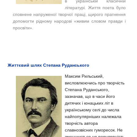
в українській класичній
літературі. Життя поета було
сповнене напруженої творчої праці, щирого прагнення
допомогти рідному народові «живим словом правди і
просвіти».
Життєвий шлях Степана Руданського
Максим Рильський,
висловлюючись про творчість
Степана Руданського,
зазначав, що в часи його
дитячих і юнацьких літ в
українському селі до числа
найпопулярніших належала
творчість автора
славнозвісних гуморесок. Не
зменшується ця популярність