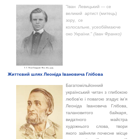
"Іван Левицький — се
великий артист (митець)
зору, се
колосальне, усеобіймаюче
око України."
(Іван Франко)
Життєвий шлях Леоніда Івановича Глібова
Багатомільйонний
український читач з глибокою
любов’ю і повагою згадує ім’я
Леоніда Івановича Глібова,
талановитого байкаря,
видатного майстра
художнього слова, твори
якого зайняли почесне місце