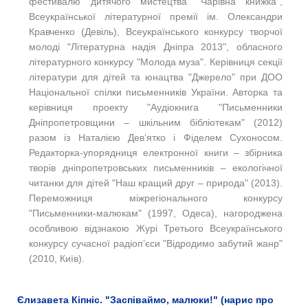
фестивалю дитячого мистецтва "Чарівна книжка",
Всеукраїнської літературної премії ім. Олександри
Кравченко (Девіль), Всеукраїнського конкурсу творчої
молоді "Літературна надія Дніпра 2013", обласного
літературного конкурсу "Молода муза". Керівниця секції
літератури для дітей та юнацтва "Джерело" при ДОО
Національної спілки письменників України. Авторка та
керівниця проекту "Аудіокнига "Письменники
Дніпропетровщини – шкільним бібліотекам" (2012)
разом із Наталією Дев’ятко і Фіделем Сухоносом.
Редакторка-упорядниця електронної книги – збірника
творів дніпропетровських письменників – екологічної
читанки для дітей "Наш кращий друг – природа" (2013).
Переможниця міжрегіонального конкурсу
"Письменники-малюкам" (1997, Одеса), нагороджена
особливою відзнакою Журі Третього Всеукраїнського
конкурсу сучасної радіоп’єси "Відродимо забутий жанр"
(2010, Київ).
Єлизавета Кіпніс. "Заспіваймо, малюки!" (нарис про