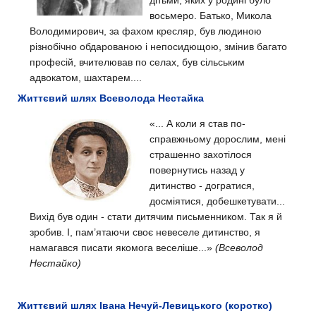
восьмеро. Батько, Микола
Володимирович, за фахом кресляр, був людиною
різнобічно обдарованою і непосидющою, змінив багато
професій, вчителював по селах, був сільським
адвокатом, шахтарем....
Життєвий шлях Всеволода Нестайка
«... А коли я став по-
справжньому дорослим, мені
страшенно захотілося
повернутись назад у
дитинство - догратися,
досміятися, добешкетувати...
Вихід був один - стати дитячим письменником. Так я й
зробив. І, пам’ятаючи своє невеселе дитинство, я
намагався писати якомога веселіше...»
(Всеволод
Нестайко)
Життєвий шлях Івана Нечуй-Левицького (коротко)