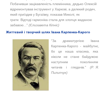
Побачивши зацікавленість племінника, дядько Олексій
відремонтував інструмент у Харкові, а далекий родич,
який приїздив у Бугаївку, показав Миколі, як
грати. Відтоді гармоніка стала для хлопця жаданою
забавою..."
(
Єлизавета
Кіпніс)
Життєвий і творчий шлях Івана Карпенка-Карого
"За драматургією Івана
Карпенка-Карого - майбутнє,
бо це наша класика, яка
ніколи не стане байдужою
наступним поколінням
читачів і глядачів."
(Р. Я.
Пилипчук)