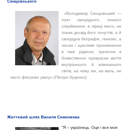
Сенцовського
«Володимир Сенцовський —
поет своєрідного, тон­кого
сприймання, в ліриці якого, не
тільки досвід його почуттів, а й
своєрідна біографія, генезис, а
часом і щасливе проникнення
в та­ке рідкісне, трепетне в
божественно прекрасне життя
внутрішнього й зовнішнього
світів, на чому ми, на жаль, не
часто фіксуємо увагу»
(Петро Куценко)
Життєвий шлях Василя Симоненка
"Я – українець. Оце і вся моя