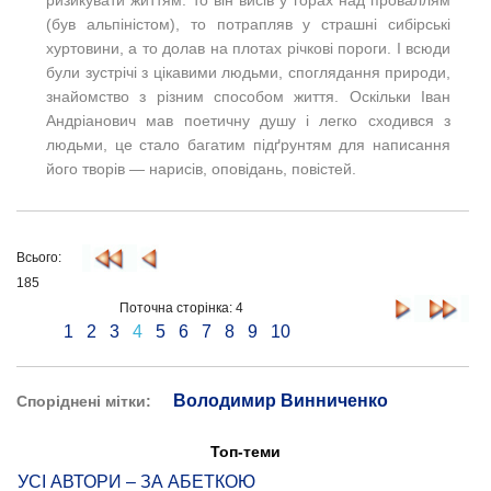
ризикувати життям: то він висів у горах над проваллям
(був альпіністом), то потрапляв у страшні сибірські
хуртовини, а то долав на плотах річкові пороги. І всюди
були зустрічі з цікавими людьми, споглядання природи,
знайомство з різним способом життя. Оскільки Іван
Андріанович мав поетичну душу і легко сходився з
людьми, це стало багатим підґрунтям для написання
його творів — нарисів, оповідань, повістей.
Всього:
185
Поточна сторінка: 4
1
2
3
4
5
6
7
8
9
10
Володимир Винниченко
Споріднені мітки:
Топ-теми
УСІ АВТОРИ – ЗА АБЕТКОЮ