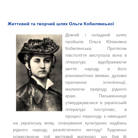
Життєвий та творчий шлях Ольги Кобилянської
Довгий і складний шлях
пройшла Ольга Юліанівна
Кобилянська. Протягом
півстоліття виступала вона в
літературі, відображаючи
життя народу в його
різноманітних виявах, духовні
прагнення інтелігенції,
малюючи природу рідного
краю. Письменниця
утверджувалася в українській
літературі поступово, в
процесі переходу з німецької
на українську мову, опанування культурних надбань
рідного народу, реалістичного методу! Художньо
осмислюючи той життєвий матеріал, що був їй