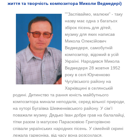
життя та творчість композитора Миколи Ведмедері)
""Заспіваймо, малюки" - таку
назву має одна з багатьох
збірок пісень для дітей,
музику для яких написав
Микола Олексійович
Ведмедеря, самобутній
композитор, відомий в усій
Україні.
Народився Микола
Ведмедеря 28 жовтня 1952
року в селі Юрченково
Чугуївського району на
Харківщині в селянській
родині. Дитинство та рання юність майбутнього
композитора минали неподалік, серед вільної природи,
на хуторі Бугаївка Шевченківського району.
У сім'ї
поважали музику. Дядько Іван добре грав на балалайці,
тітки разом із матусею Парасковією Григорівною
співали українських народних пісень. У сімейній скрині
лежала гармоніка, від часу вона розсохлася.