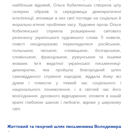
найбільше відомий, Ольга Кобилянська створила цілу
галерею образів із середовища демократичної
інтелігенції, втіливши в них свої погляди на соціальні й
морально-етичні проблеми часу. Художня проза Ольги
Кобилянської сприяла розширенню світового
резонансу українського художнього слова. Її новели,
повісті неодноразово перекладалися російською,
польською, чеською, словацькою, болгарською,
словінською, французькою, румунською та іншими
мовами. Ім’я видатної української письменниці-
демократки, яка пройшла благородний шлях
самовідданого служіння народові, віддала йому всі
думки і помисли у тяжкий час соціального і
національного поневолення, і в світлий час його
возз’єднання, духовного відродження, оповите в нашій
країні глибокою шаною і любов’ю, відоме у широкому
світі.
Життєвий та творчий шлях письменника Володимира