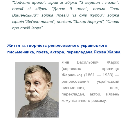
"Сойчине крило"; вірші зі збірки "З вершин і низин";
поезії зі збірки "Давнє й нове"; поема "Іван
Вишенський"; збірка поезій "Із днів журби"; збірка
віршів "Зів'яле листя"; повість "Захар Беркут"; "Слово
про похід Ігоря".
Життя та творчість репресованого українського
письменника, поета, актора, перекладача Якова Жарка
Яків Васильович Жарко
(справжнє прізвище
Жарченко) (1861 — 1933) —
репресований український
письменник, поет,
перекладач, актор, в’язень
комуністичного режиму.