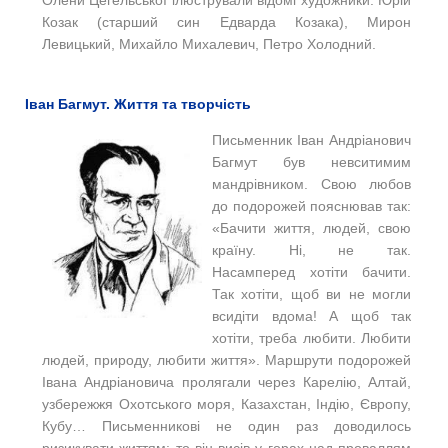
Олени Цегельської ілюстрували відомі художники: Юрій
Козак (старший син Едварда Козака), Мирон
Левицький, Михайло Михалевич, Петро Холодний.
Іван Багмут. Життя та творчість
Письменник Іван Андріанович
Багмут був невситимим
мандрівником. Свою любов
до подорожей пояснював так:
«Бачити життя, людей, свою
країну. Ні, не так.
Насамперед хотіти бачити.
Так хотіти, щоб ви не могли
всидіти вдома! А щоб так
хотіти, треба любити. Любити
людей, природу, любити життя». Маршрути подорожей
Івана Андріановича пролягали через Карелію, Алтай,
узбережжя Охотського моря, Казахстан, Індію, Європу,
Кубу… Письменникові не один раз доводилось