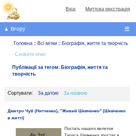
Вхід
Миттєва реєстрація
▲ Вгору
☰
Головна
::
Всі мітки
::
Біографія, життя та творчість
- Сховати опис
Публікації за тегом:
Біографія, життя та
творчість
Сортувати:
За датою
За назвою
Дмитро Чуб (Нитченко), "Живий Шевченко" (Шевченко
в житті)
Постать нашого велетня
Тараса Шевченка зростає в