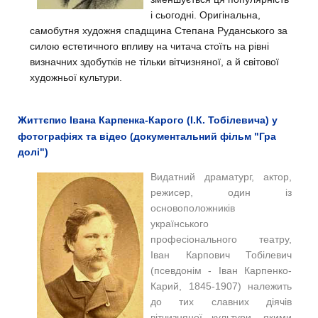
і сьогодні. Оригінальна,
самобутня художня спадщина Степана Руданського за
силою естетичного впливу на читача стоїть на рівні
визначних здобутків не тільки вітчизняної, а й світової
художньої культури.
Життєпис Івана Карпенка-Карого (І.К. Тобілевича) у
фотографіях та відео (документальний фільм "Гра
долі")
Видатний драматург, актор,
режисер, один із
основоположників
українського
професіонального театру,
Іван Карпович Тобілевич
(псевдонім - Іван Карпенко-
Карий, 1845-1907) належить
до тих славних діячів
вітчизняної культури, якими