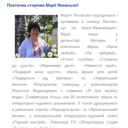
Поетична сторінка Марії Яновської
Марія Яновська н
ародилася і
проживає в селищі Ланчин,
що на Івано-Франківщині.
Вірші пише з
дитинства. Авторка 7
поетичних збірок: «Квіти
любові», «Не забувай»,
«Голос голубки», «Стежина
до щастя», «Мереживо долі», «Намисто мрій»,
«Подаруй мені щастя», збірок віршів для дітей
«
Подарунок від зайчика» та «Український
віночок». Результатом співпраці з композитором
Миколою Ведмедерею є співаник «Я чую музику
води». Співавторка більш, ніж 30 колективних збірок та
літературно-художніх альманахів. Її поезії друкувалися
в районних газетах «
Народна воля» та «Яремчанський
вісник», у всеукраїнській літературно-художній газеті
«Гарний настрій». Учасниця ГО «Літературна студія