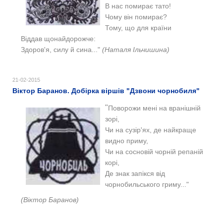
В нас помирає тато!
Чому він помирає?
Тому, що для країни
Віддав щонайдорожче:
Здоров'я, силу й сина..."
(
Наталя Ільчишина)
21-02-2015
Віктор Баранов. Добірка віршів "Дзвони чорнобиля"
"
Поворожи мені на вранішній
зорі,
Чи на сузір'ях, де найкраще
видно приму,
Чи на сосновій чорній репаній
корі,
Де знак запікся від
чорнобильського гриму..."
(Віктор Баранов)