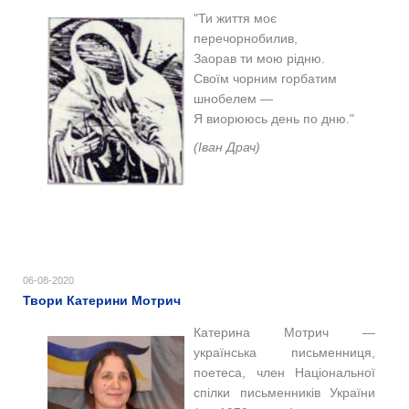
"
Ти життя моє
перечорнобилив,
Заорав ти мою рідню.
Своїм чорним горбатим
шнобелем —
Я виорююсь день по дню."
(Іван Драч)
06-08-2020
Твори Катерини Мотрич
Катерина
Мотрич
—
українська письменниця,
поетеса, член Національної
спілки письменників України