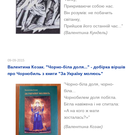
Прикриваючи собою нас.
Він розумів: не побачить
світанку,
Прийшов його останній час..."
(Валентина Кундель)
09-09-2015
Валентина Козак. "Чорно-біла доля..." - добірка віршів
про Чорнобиль з книги "За Україну молюсь"
"
Чорно-біла доля, чорно-
біла...
Чорнобилем доля побігла.
Бігла навіжена і не спитала:
«А на кого ж мати
зосталась?»"
(Валентина Козак)