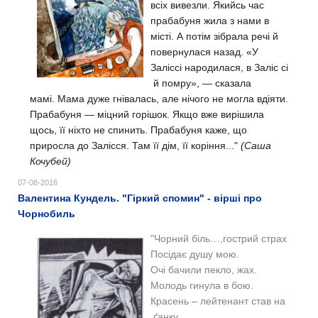
всіх вивезли.
Якийсь час
прабабуня жила з нами в
місті. А потім зібрала речі й
повернулася назад. «У
Заліссі народилася, в Заліс сі
й помру», — сказала
мамі.
Мама дуже гнівалась, але нічого не могла вдіяти.
Прабабуня — міцний горішок. Якщо вже вирішила
щось, її ніхто не спинить.
Прабабуня каже, що
приросла до Залісся. Там її дім, її коріння..."
(Саша
Кочубей)
07-08-2016
Валентина Кундель. "Гіркий спомин" - вірші про
Чорнобиль
"Чорний біль…,гострий страх
Посідає душу мою.
Очі бачили пекло, жах.
Молодь гинула в бою.
Красень – лейтенант став на
ґанку,