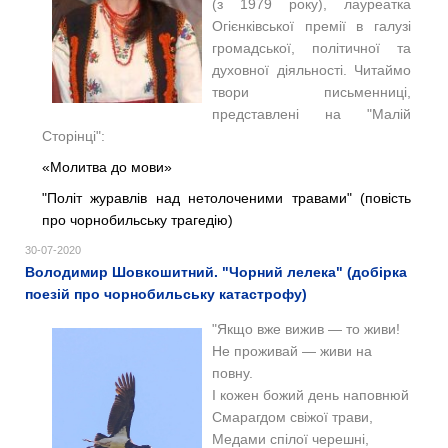
(з 1979 року), лауреатка
Огієнківської премії в галузі
громадської, політичної та
духовної діяльності.
Читаймо
твори письменниці,
представлені на "Малій
Сторінці":
«Молитва до мови»
"Політ журавлів над нетолоченими травами" (повість
про чорнобильську трагедію)
30-07-2020
Володимир Шовкошитний. "Чорний лелека" (добірка
поезій про чорнобильську катастрофу)
"Якщо вже вижив — то живи!
Не проживай — живи на
повну.
І кожен божий день наповнюй
Смарагдом свіжої трави,
Медами спілої черешні,