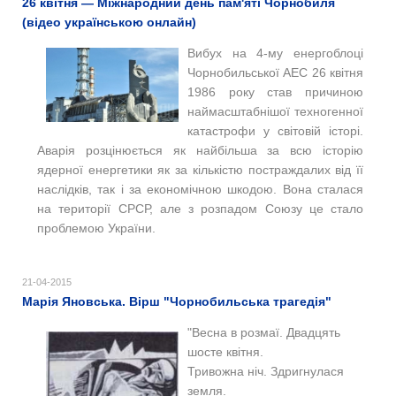
26 квітня — Міжнародний день пам'яті Чорнобиля
(відео українською онлайн)
Вибух на 4-му енергоблоці
Чорнобильської АЕС 26 квітня
1986 року став причиною
наймасштабнішої техногенної
катастрофи у світовій історі.
Аварія розцінюється як найбільша за всю історію
ядерної енергетики як за кількістю постраждалих від її
наслідків, так і за економічною шкодою. Вона сталася
на території СРСР, але з розпадом Союзу це стало
проблемою України.
21-04-2015
Марія Яновська. Вірш "Чорнобильська трагедія"
"Весна в розмаї. Двадцять
шосте квітня.
Тривожна ніч. Здригнулася
земля.