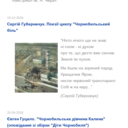
«Бистрінь» ім. Н. Чира».
19-10-2018
Сергій Губерначук. Поезії циклу "Чорнобильський
біль"
"
Ніхто нічого ще не знав
ні сном - ні духом
про те, що дехто вже сконав.
Земля їм пухом.
Ми йшли на зоряний парад
Хрещатим Яром,
несли червоний транспарант.
Собі ж на кару..."
(Сергій Губерначук)
25-04-2018
Євген Гуцало. "Чорнобильська дівчина Калина"
(оповідання зі збірки "Діти Чорнобиля")