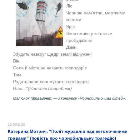
Ліс
Чорною пам’яттю, мертвими
квітами
Вріс.
Знов оживе у квітневім
пробудженні
Дзвін,
Збудить навкруг щедрі землі відчужені
Він.
Села й міста не чекають господарів
Там –
Родять лани лиш мутантів-володарів
Нам…"
(Наталія Погребняк)
Малюнок (фрагмент) — з конкурсу «Чорнобиль очима дітей».
12-08-2020
Катерина Мотрич. "Політ журавлів над нетолоченими
травами" (повість про чорнобильську трагедію)