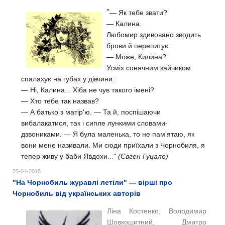
"
— Як тебе звати?
— Калина.
Любомир здивовано зводить
брови й перепитує:
— Може, Килина?
Усміх сонячним зайчиком
спалахує на губах у дівчини:
— Ні, Калина... Хіба не чув такого імені?
— Хто тебе так назвав?
— А батько з матір'ю. — Та й, поспішаючи
вибалакатися, так і сипле лункими словами-
дзвониками. — Я була маленька, то не пам'ятаю, як
вони мене називали. Ми сюди приїхали з Чорнобиля, я
тепер живу у баби Явдохи
..."
(Євген Гуцало)
25-04-2018
"На Чорнобиль журавлі летіли" — вірші про
Чорнобиль від українських авторів
Ліна Костенко, Володимир
Шовкошитний, Дмитро