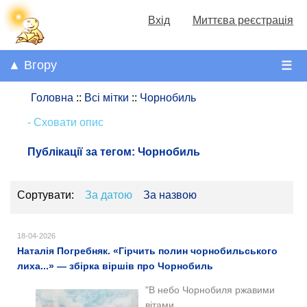
Вхід
Миттєва реєстрація
▲ Вгору
☰
Головна
::
Всі мітки
::
Чорнобиль
- Сховати опис
Публікації за тегом:
Чорнобиль
Сортувати:
За датою
За назвою
18-04-2026
Наталія Погребняк. «Гірчить полин чорнобильського
лиха...» — збірка віршів про Чорнобиль
"В небо Чорнобиля ржавими
вітами