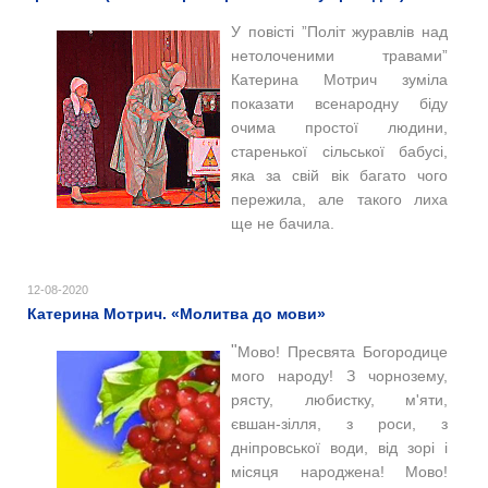
У повісті ”Політ журавлів над
нетолоченими травами”
Катерина Мотрич
зуміла
показати всенародну біду
очима простої людини,
старенької сільської бабусі,
яка за свій вік багато чого
пережила, але такого лиха
ще не бачила.
12-08-2020
Катерина Мотрич. «Молитва до мови»
"
Mово! Пресвята Богородице
мого народу! З чорнозему,
рясту, любистку, м'яти,
євшан-зілля, з роси, з
дніпровської води, від зорі і
місяця народжена!
Мово!