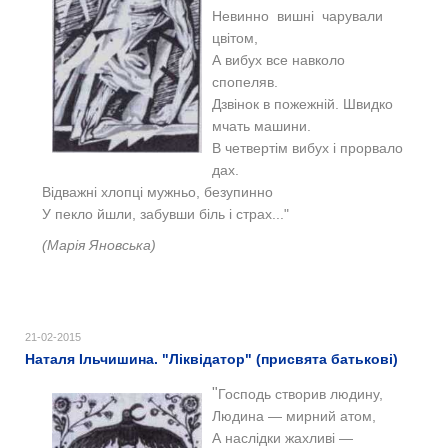
Невинно вишні чарували
цвітом,
А вибух все навколо
спопеляв.
Дзвінок в пожежній. Швидко
мчать машини.
В четвертім вибух і прорвало
дах.
Відважні хлопці мужньо, безупинно
У пекло йшли, забувши біль і страх..."
(Марія Яновська)
21-02-2015
Наталя Ільчишина. "Ліквідатор" (присвята батькові)
"
Господь створив людину,
Людина — мирний атом,
А наслідки жахливі —