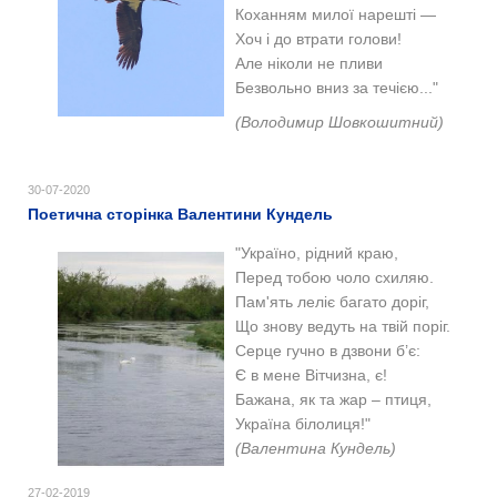
Коханням милої нарешті —
Хоч і до втрати голови!
Але ніколи не пливи
Безвольно вниз за течією..."
(Володимир Шовкошитний)
30-07-2020
Поетична сторінка Валентини Кундель
"Україно, рідний краю,
Перед тобою чоло схиляю.
Пам'ять леліє багато доріг,
Що знову ведуть на твій поріг.
Серце гучно в дзвони б’є:
Є в мене Вітчизна, є!
Бажана, як та жар – птиця,
Україна білолиця!"
(Валентина Кундель)
27-02-2019