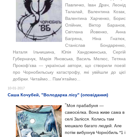
Павличко, Іван Драч, Леонід
Талалай, Валентина Козак,
Валентина Харченко, Борис
Олійник, Віктор Баранов,
Світлана Йовенко, Анна
Багряна, Ніна Гнатюк,
Станіслав Бондаренко,
Наталя Ільчишина, Юлія Хандожинська, Сергій
Губерначук, Марія Яновська, Василь Мелюс, Тетяна
Прокоф'єва — українські автори, що створили поезії
про Чорнобильську катастрофу, які увійшли до цієї
добірки. Читаймо... Пам'ятаймо...
10-01-2017
Саша Кочубей, "Володарка лісу" (оповідання)
"
Моя прабабуня —
самосе́лка. Вона живе сама в
селі Залісся. Колись там
мешкало багато людей. Але
потім вибухнув Чорно́биль *1 і