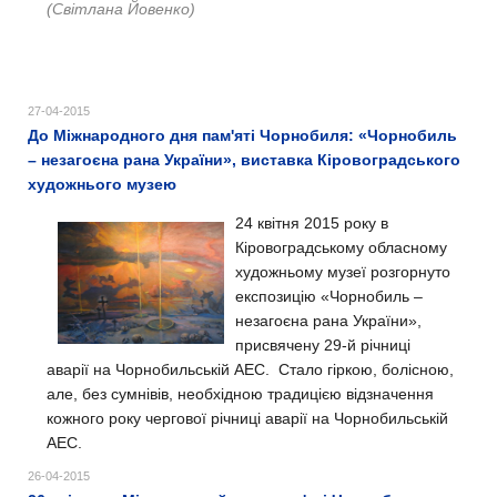
(Світлана Йовенко)
27-04-2015
До Міжнародного дня пам'яті Чорнобиля: «Чорнобиль
– незагоєна рана України», виставка Кіровоградського
художнього музею
24 квітня 2015 року в
Кіровоградському обласному
художньому музеї розгорнуто
експозицію «Чорнобиль –
незагоєна рана України»,
присвячену 29-й річниці
аварії на Чорнобильській АЕС. Стало гіркою, болісною,
але, без сумнівів, необхідною традицією відзначення
кожного року чергової річниці аварії на Чорнобильській
АЕС.
26-04-2015