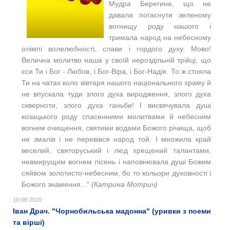
Мудра Берегине, що не
давала погаснути зеленому
вогнищу роду нашого і
тримала народ на небесному
олімпі волелюбності, слави і гордого духу.
Мово!
Велична молитво наша у своїй нероздільній трійці, що
єси Ти і Бог - Любов, і Бог-Віра, і Бог-Надія. То ж стояла
Ти на чатах коло вівтаря нашого національного храму й
не впускала туди злого духа виродження, злого духа
скверноти, злого духа ганьби! І висвячувала душі
козацького роду спасенними молитвами й небесним
вогнем очищення, святими водами Божого річища, щоб
не змалів і не перевівся народ той. І множила край
веселий, святоруський і люд хрещений талантами,
невмирущим вогнем пісень і наповнювала душі Божим
сяйвом золотисто-небесним, бо то кольори духовності і
Божого знамення..."
(Катрина Мотрич)
10-08-2020
Іван Драч. "Чорнобильська мадонна​" (уривки з поеми
та вірші)