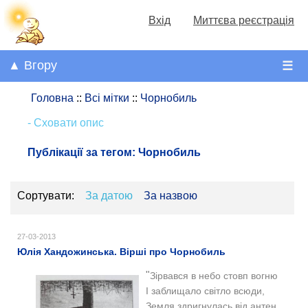
Вхід
Миттєва реєстрація
▲ Вгору
☰
Головна
::
Всі мітки
::
Чорнобиль
- Сховати опис
Публікації за тегом:
Чорнобиль
Сортувати:
За датою
За назвою
27-03-2013
Юлія Хандожинська. Вірші про Чорнобиль
"
Зірвався в небо стовп вогню
І заблищало світло всюди,
Земля здригнулась від антен,