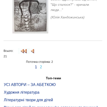
"Що сталося?" - кричали
люди..."
(Юлія Хандожинська)
Всього:
21
Поточна сторінка: 2
1
2
Топ-теми
УСІ АВТОРИ – ЗА АБЕТКОЮ
Художня література
Літературні твори для дітей