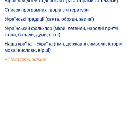
Вірші для дітей та дорослих (за авторами та темами)
Список програмних творів з літератури
Українські традиції (свята, обряди, звичаї)
Український фольклор (міфи, легенди, народні притчі,
казки, балади, думи, пісні)
Наша країна – Україна (гімн, державні символи, історія,
мова: вислови, вірші)
+ Показати більше