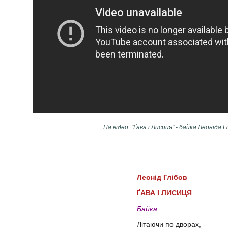
На відео: "Ґава і Лисиця" - байка Леоніда Г
Леонід Глібов
ҐАВА І ЛИСИЦЯ
Байка
Літаючи по дворах,