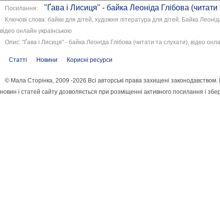
"Ґава і Лисиця" - байка Леоніда Глібова (читати 
Посилання:
Ключові слова: байки для дітей, художня література для дітей, Байка Леоніда
відео онлайн українською
Опис: "Ґава і Лисиця" - байка Леоніда Глібова (читати та слухати), відео онл
Статті
Новини
Корисні ресурси
© Мала Сторінка, 2009 -2026 Всі авторські права захищені законодавством
новин і статей сайту дозволяється при розміщенні активного посилання і збе