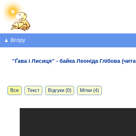
▲ Вгору
"Ґава і Лисиця" - байка Леоніда Глібова (чита
Все
Текст
Відгуки (0)
Мітки (4)