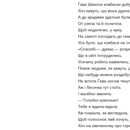
Ґава Шматок ковбаски доб
Хоч кажуть, що вона дурна
А до крадіжки здатная була
От узяла та й полетіла,
Щоб недалечко, у ярку,
На самоті поснідать до сма
Усе було, ще ковбаси не їл
«Спасибі,— думає,— розу
Що в світі потрудились,
Усячину робить навчились;
Поміж людьми, як кажуть, 
Що-небудь можна роздобу
Не вспіла Ґава носом ткнут
Аж і Лисичка тут стоїть
І жалібно квилить:
— Голубко-кумонько!
Тебе я ждала-ждала,
Аж плакала, як виглядала,
Щоб голосочок твій почуть,
Хоч на хвилиночку про горе