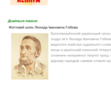
Дивіться також:
Життєвий шлях Леоніда Івановича Глібова
Багатомільйонний український читач
згадує ім’я Леоніда Івановича Глібов
видатного майстра художнього слова
місце в українській класичній літера
сповнене напруженої творчої праці
рідному народові «живим словом пра