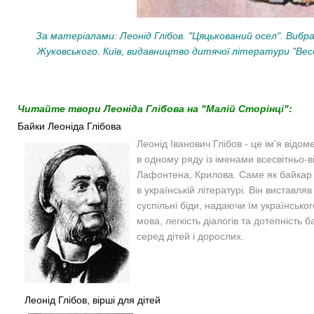
За матеріалами: Леонід Глібов. "Цяцькований осел". Виб
Жуковського. Київ, видавництво дитячої літератури "Весел
Читайте твори Леоніда Глібова на "Малій Сторінці":
Байки Леоніда Глібова
Леонід Іванович Глібов - це ім’я відом
в одному ряду із іменами всесвітньо-в
Лафонтена, Крилова. Саме як байкар 
в українській літературі. Він виставля
суспільні біди, надаючи їм українсько
мова, легкість діалогів та дотепність
серед дітей і дорослих.
Леонід Глібов, вірші для дітей