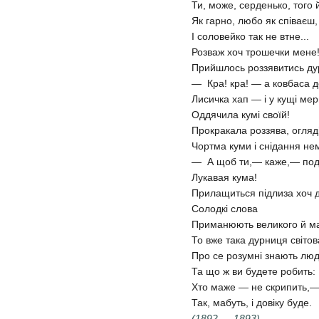
Ти, може, серденько, того 
Як гарно, любо як співаєш
І соловейко так не втне...
Розваж хоч трошечки мене
Прийшлось роззявитись ду
— Кра! кра! — а ковбаса д
Лисичка хап — і у кущі ме
Оддячила кумі своїй!
Прокракала роззява, огляд
Чортма куми і снідання нем
— А щоб ти,— каже,— под
Лукавая кума!
Прилащиться підлиза хоч д
Солодкі слова
Приманюють великого й м
То вже така дурниця світов
Про се розумні знають люд
Та що ж ви будете робить:
Хто маже — не скрипить,
Так, мабуть, і довіку буде.
(1892 — 1893)