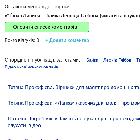
Останні коментарі до сторінки
«"Ґава і Лисиця" - байка Леоніда Глібова (читати та слухат
Оновити список коментарів
Всьго відгуків:
0
+ Додати коментар
Споріднені публікації, за тегами:
Байки
Леонід Глібов
Т
Відео українською онлайн
Тетяна Прокоф’єва. Віршики для малят про домашніх тв
Тетяна Прокоф'єва. «Лапка» (казочка для малят про ма
Наталія Погребняк. «Пам'ять серця» (вірші про голодомор
слухати, відео