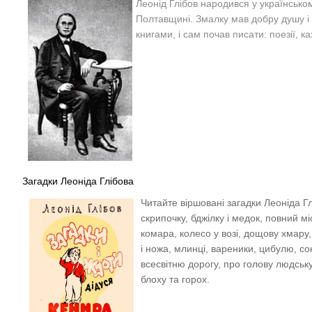
Леонід Глібов народився у українсько
Полтавщині. Змалку мав добру душу і
книгами, і сам почав писати: поезії, ка
Загадки Леоніда Глібова
Читайте віршовані загадки Леоніда Г
скрипочку, бджілку і медок, повний міс
комара, колесо у возі, дощову хмару, 
і ножа, млинці, вареники, цибулю, соки
всесвітню дорогу, про голову людську
блоху та горох.