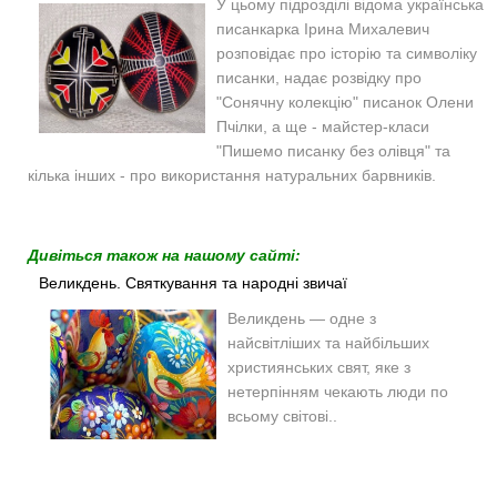
У цьому підрозділі відома українська
писанкарка Ірина Михалевич
розповідає про історію та символіку
писанки, надає розвідку про
"Сонячну колекцію" писанок Олени
Пчілки, а ще - майстер-класи
"Пишемо писанку без олівця" та
кілька інших - про використання натуральних барвників.
Дивіться також на нашому сайті:
Великдень. Святкування та народні звичаї
Великдень — одне з
найсвітліших та найбільших
християнських свят, яке з
нетерпінням чекають люди по
всьому світові..