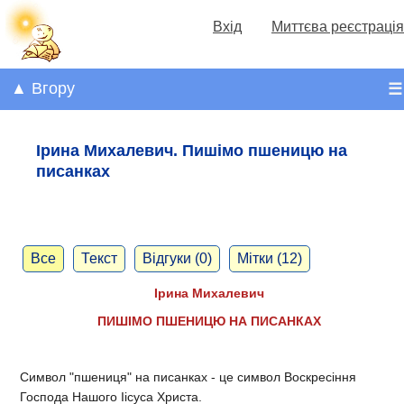
Вхід
Миттєва реєстрація
▲ Вгору
☰
Ірина Михалевич. Пишімо пшеницю на
писанках
Все
Текст
Відгуки (0)
Мітки (12)
Ірина Михалевич
ПИШІМО ПШЕНИЦЮ НА ПИСАНКАХ
Символ "пшениця" на писанках - це символ Воскресіння
Господа Нашого Іісуса Христа.