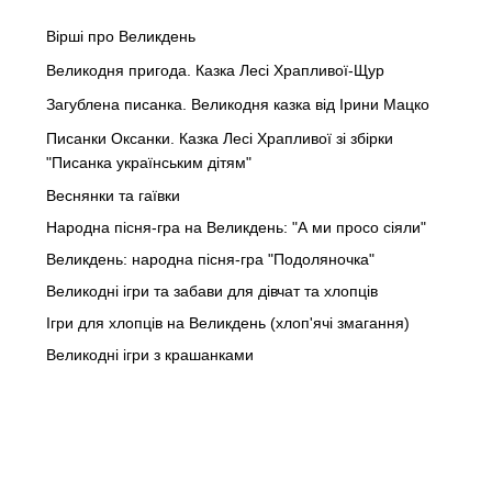
Вірші про Великдень
Великодня пригода. Казка Лесі Храпливої-Щур
Загублена писанка. Великодня казка від Ірини Мацко
Писанки Оксанки. Казка Лесі Храпливої зі збірки
"Писанка українським дітям"
Веснянки та гаївки
Народна пісня-гра на Великдень: "А ми просо сіяли"
Великдень: народна пісня-гра "Подоляночка"
Великодні ігри та забави для дівчат та хлопців
Ігри для хлопців на Великдень (хлоп'ячі змагання)
Великодні ігри з крашанками