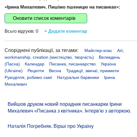
«Ірина Михалевич. Пишімо пшеницю на писанках»:
Оновити список коментарів
Всьго відгуків:
0
+ Додати коментар
Споріднені публікації, за тегами:
Майстер-клас
Art,
workmanship, creation (мистецтво, творчість)
Великдень
(Пасха)
Календар
Писанка, писанкарство
Україна
(Ukraine)
Рецепти
Весна
Традиції, звичаї, прикмети
Рукоділля, робимо самі
Натуральні барвники
Ірина
Михалевич
Вийшов друком новий порадник писанкарки Ірини
Михалевич «Писанка з квітника». Інтерв'ю з авторкою.
Наталія Погребняк. Вірші про Україну