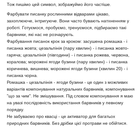
Тож пишімо цей символ, зображуймо його частіше.
Фарбувати писанку рослинними відварами цікаво,
захоплююче, інтригуюче. Вони часто бувають натхненням у
роботі. Готуємося, пробуємо, тренуємося, підбираємо такі
барвники, які нас не розчарують.
Фарбування писанок крок за кроком: засушена ромашка - і
писанка жовта; цезальпінія (пару хвилин) - і писанка жовто-
гаряча; цезальпінія (півгодини) - і писанка рожева, червона,
коралова; морожені ягоди бузини (пару хвилин) - і писанка
коричнева, вишнева; морожені ягоди бузини (хвилин 20) - і
писанка чорна.
Ромашка - цезальпінія - ягоди бузини - це один з можливих
варіантів компонування натуральних барвників, компонування
"що за чим". Не змішування. Під словом компонування я маю
на увазі послідовність використання барвників у певному
порядку.
Не забуваємо про квасці - це активатор для багатьох
природних барвників. Без дрібки цієї протрави не обійтися.