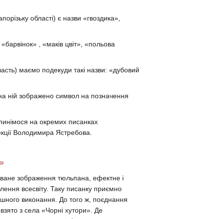
орізьку області) є назви «гвоздика»,
«барвінок» , «маків цвіт», «польова
сть) маємо подекуди такі назви: «дубовий
 а на ній зображено символ на позначення
упинімося на окремих писанках
кції Володимира Ястребова.
и»
зоване зображення тюльпана, ефектне і
блення всесвіту. Таку писанку приємно
ішного виконання. До того ж, поєднання
 взято з села «Чорні хутори». Де