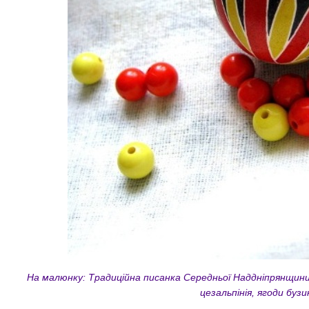
На малюнку: Традиційна писанка Середньої Наддніпрянщини
цезальпінія, ягоди бузи