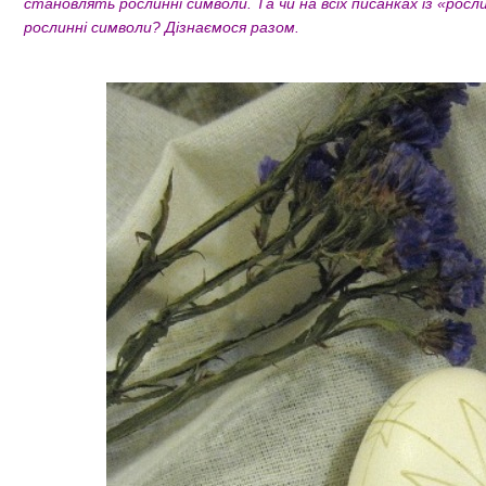
становлять рослинні символи. Та чи на всіх писанках із «рос
рослинні символи? Дізнаємося разом.