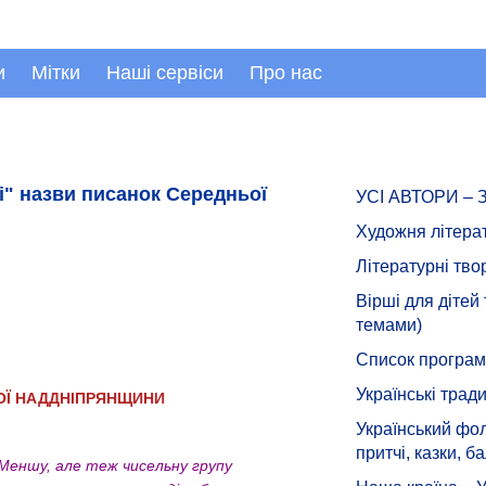
и
Мітки
Наші сервіси
Про нас
і" назви писанок Середньої
УСІ АВТОРИ –
Художня літера
Літературні тво
Вірші для дітей
темами)
Список програмн
Українські тради
ОЇ НАДДНІПРЯНЩИНИ
Український фол
притчі, казки, ба
Меншу, але теж чисельну групу