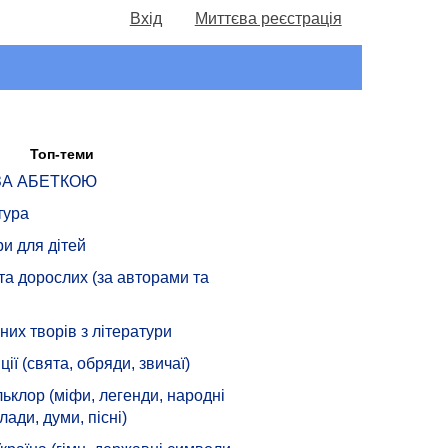
Вхід
Миттєва реєстрація
Топ-теми
 ЗА АБЕТКОЮ
тура
ри для дітей
 та дорослих (за авторами та
их творів з літератури
ції (свята, обряди, звичаї)
ьклор (міфи, легенди, народні
лади, думи, пісні)