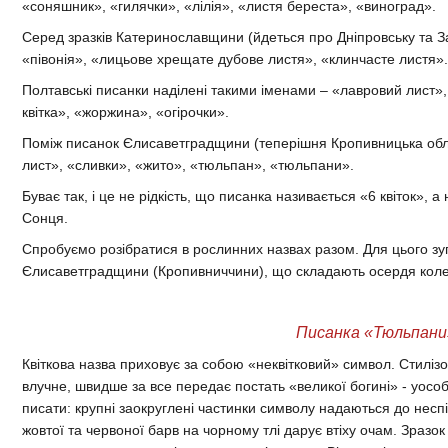
«соняшник», «гилячки», «лілія», «листя береста», «виноград».
Серед зразків Катеринославщини (йдеться про Дніпровську та Зап
«півонія», «лицьове хрещате дубове листя», «клинчасте листя».
Полтавські писанки наділені такими іменами – «лавровий лист», 
квітка», «жоржина», «огірочки».
Поміж писанок Єлисаветградщини (теперішня Кропивницька обла
лист», «сливки», «жито», «тюльпан», «тюльпани».
Буває так, і це не рідкість, що писанка називається «6 квіток»,
Сонця.
Спробуємо розібратися в рослинних назвах разом. Для цього з
Єлисаветградщини (Кропивниччини), що складають осердя коле
Писанка «Тюльпан
Квіткова назва приховує за собою «неквітковий» символ. Стилі
влучне, швидше за все передає постать «великої богині» - уосо
писати: крупні заокруглені частинки символу надаються до несп
жовтої та червоної барв на чорному тлі дарує втіху очам. Зразок