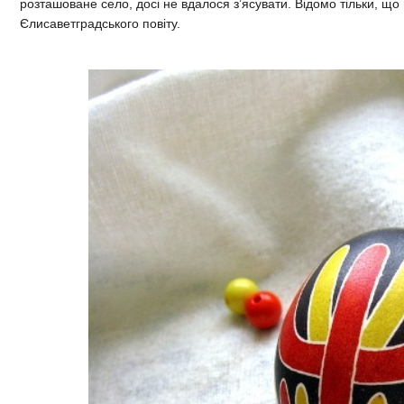
розташоване село, досі не вдалося з’ясувати. Відомо тільки, щ
Єлисаветградського повіту.