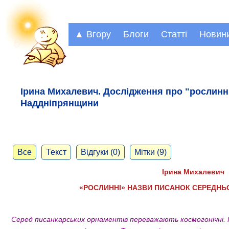
▲ Вгору
Блоги
Статті
Новин
Ірина Михалевич. Дослідження про "рослинн
Наддніпрянщини
Все
Текст
Відгуки (0)
Мітки (9)
Ірина Михалевич
«РОСЛИННІ» НАЗВИ ПИСАНОК СЕРЕДНЬ
Серед писанкарських орнаментів переважають космогонічні. 