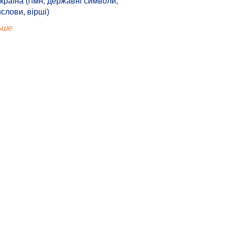
країна (гімн, державні символи,
ислови, вірші)
ьше