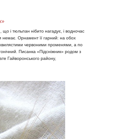
к»
що і тюльпан нібито нагадує, і водночас
ки немає. Орнамент її гарний: на обох
 хвилястими червоними променями, а по
огонічний. Писанка «Підсніжник» родом з
вате Гайворонського району,