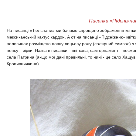
Писанка «Підсніжни
На писанці «Тюльпани» ми бачимо спрощене зображення квітки, 
мексиканський кактус кардон. А от на писанці «Підсніжник» квіт
половинах розміщено повну лицьову рожу (солярний символ) з
поясу – зірки. Назва в писанки – квіткова, сам орнамент – косм
села Патрина (якщо мої дані правильні, то нині - це село Хащу
Кропивниччина).