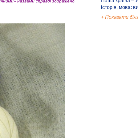
Наша країна – У
линними» назвами справді зображено
історія, мова: в
+ Показати біл