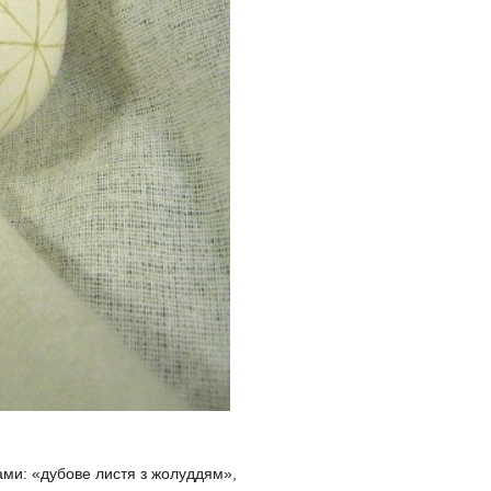
ами: «дубове листя з жолуддям»,