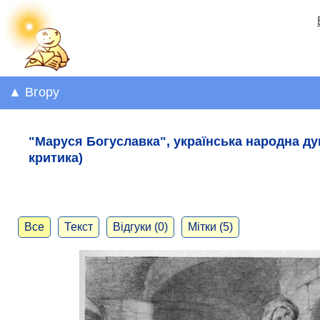
▲ Вгору
"Маруся Богуславка", українська народна дум
критика)
Все
Текст
Відгуки (0)
Мітки (5)