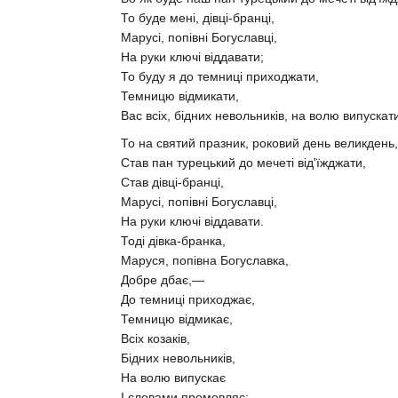
То буде мені, дівці-бранці,
Марусі, попівні Богуславці,
На руки ключі віддавати;
То буду я до темниці приходжати,
Темницю відмикати,
Вас всіх, бідних невольників, на волю випускати
То на святий празник, роковий день великдень,
Став пан турецький до мечеті від'їжджати,
Став дівці-бранці,
Марусі, попівні Богуславці,
На руки ключі віддавати.
Тоді дівка-бранка,
Маруся, попівна Богуславка,
Добре дбає,—
До темниці приходжає,
Темницю відмикає,
Всіх козаків,
Бідних невольників,
На волю випускає
І словами промовляє: