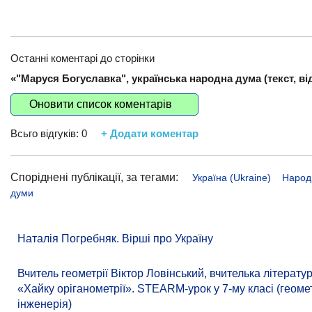
Останні коментарі до сторінки
«"Маруся Богуславка", українська народна дума (текст, від
Оновити список коментарів
Всьго відгуків:
0
+ Додати коментар
Споріднені публікації, за тегами:
Україна (Ukraine)
Народ
думи
Наталія Погребняк. Вірші про Україну
Вчитель геометрії Віктор Ловінський, вчителька літера
«Хайку оріганометрії». STEARM-урок у 7-му класі (геомет
інженерія)