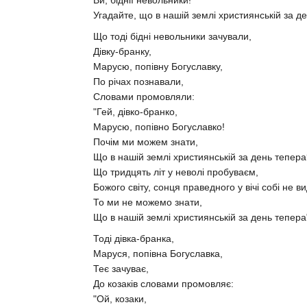
Угадайте, що в нашій землі християнській за д
Що тоді бідні невольники зачували,
Дівку-бранку,
Марусю, попівну Богуславку,
По річах познавали,
Словами промовляли:
"Гей, дівко-бранко,
Марусю, попівно Богуславко!
Почім ми можем знати,
Що в нашій землі християнській за день тепер
Що тридцять літ у неволі пробуваєм,
Божого світу, сонця праведного у вічі собі не в
То ми не можемо знати,
Що в нашій землі християнській за день тепера
Тоді дівка-бранка,
Маруся, попівна Богуславка,
Теє зачуває,
До козаків словами промовляє:
"Ой, козаки,