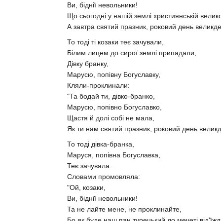
Ви, біднії невольники!
Що сьогодні у нашій землі християнській велик
А завтра святий празник, роковий день великде
То тоді ті козаки теє зачували,
Білим лицем до сирої землі припадали,
Дівку бранку,
Марусю, попівну Богуславку,
Кляли-проклинали:
"Та бодай ти, дівко-бранко,
Марусю, попівно Богуславко,
Щастя й долі собі не мала,
Як ти нам святий празник, роковий день великд
То тоді дівка-бранка,
Маруся, попівна Богуславка,
Теє зачувала.
Словами промовляла:
"Ой, козаки,
Ви, біднії невольники!
Та не лайте мене, не проклинайте,
Бо як буде наш пан турецький до мечеті від'їж