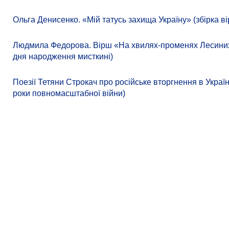
Ольга Денисенко. «Мій татусь захища Україну» (збірка ві
Людмила Федорова. Вірш «На хвилях-променях Лесиних к
дня народження мисткині)
Поезії Тетяни Строкач про російське вторгнення в Україн
роки повномасштабної війни)