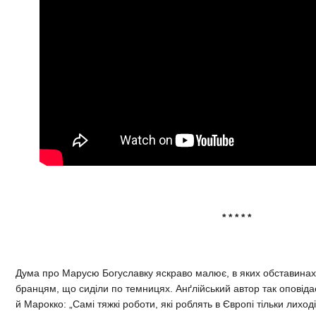
* * * * *
Дума про Марусю Богуславку яскраво малює, в яких обставина
бранцям, що сиділи по темницях. Анґлійський автор так оповіда
й Марокко: „Самі тяжкі роботи, які роблять в Європі тільки лиход