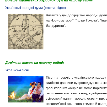
Більше українських народних дум на нашому сайті:
Українські народні думи (тексти, відео)
Читайте у цій добірці такі народні дум
на Чорному морі", "Козак Голота", "Іва
бандуриста".
Дивіться також на нашому сайті:
Українські пісні
Пісенна творчість українського народу 
глибокої давнини супроводжує вона жи
фольклорних жанрів не може порівнят
охоплення життєвих явищ, відображе
світосприймання, моралі, естетичних 
незапам'ятні віки, вона хвилює й сьогод