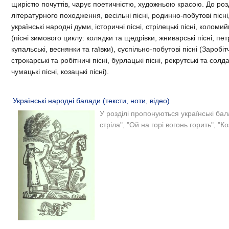
щирістю почуттів, чарує поетичністю, художньою красою. До розд
літературного походження, весільні пісні, родинно-побутові пісні
українські народні думи, історичні пісні, стрілецькі пісні, колом
(пісні зимового циклу: колядки та щедрівки, жниварські пісні, петр
купальські, веснянки та гаївки), суспільно-побутові пісні (Заробіт
строкарські та робітничі пісні, бурлацькі пісні, рекрутські та солдат
чумацькі пісні, козацькі пісні).
Українські народні балади (тексти, ноти, відео)
У розділі пропонуються українські бал
стріла", "Ой на горі вогонь горить", "К