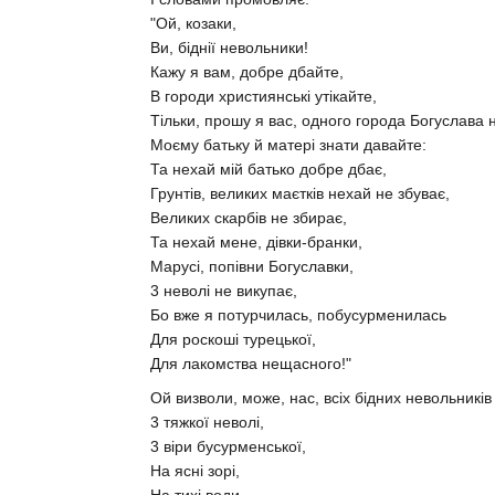
"Ой, козаки,
Ви, біднії невольники!
Кажу я вам, добре дбайте,
В городи християнські утікайте,
Тільки, прошу я вас, одного города Богуслава 
Моєму батьку й матері знати давайте:
Та нехай мій батько добре дбає,
Грунтів, великих маєтків нехай не збуває,
Великих скарбів не збирає,
Та нехай мене, дівки-бранки,
Марусі, попівни Богуславки,
3 неволі не викупає,
Бо вже я потурчилась, побусурменилась
Для роскоші турецької,
Для лакомства нещасного!"
Ой визволи, може, нас, всіх бідних невольників
3 тяжкої неволі,
3 віри бусурменської,
На ясні зорі,
На тихі води,