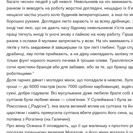
багато чесних людей у цій неволі. Невольників на ніч замикають 
ранком їх виводять на роботу жорстокі доглядачі, нещадно їх б
нещасні частіш усього коло будинків імператорських, а інші по 
борошно руками. Доглядачі люто карають їх за всяку дрібницю,
іноді такі лихі, що не дають часу бідному невольникові з'їсти шм
праці тягнуть иноді їх уночі знову з лайкою на нову работу. Гір
разом з ослами й мулами запрягають у вози. На ніч замикають їх 
ліктів у пять завдовжки й завширшки та три лікті глибині. Туди сп
драбинці, яву потім приймають, а на дірку накладають залізну л
тільки фунт чорного яшного печива й трошки оливи. Траплялося
сотні християн-бранців або для забавки, або за те, що бранці з
роботящими."
Доля гарних дівчат і молодих жінок, що попадали в неволю, була
гроші — до 6000 піастрів (коло 7000 срібних карбованців), зодяга
сукні, добре годували. Всі мусульмане дуже любили брати собі з
султанів були любимі жінки — слов'янки. У Сулеймана І була за 
Роксолана („Радісна"), яка мала великий вплив на султана та йо
царством і навіть примусила султана вбити рідного його сина, щ
попівна з Рогатина (на Галичині).
Про жінку Османа II оповідають, що її ще маленьку з простого 
продали турецькому визиреві Муратові, а його жінка віддала її 