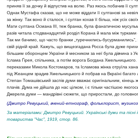
приняв її за дочку й відпустив на волю. Раз якось побачив її султ
Однак Мустафа сказав, що не може віддати її султанові за невіль
за жінку. Так воно й сталося, і султан кохав її більш, ніж усіх свої
Мати султана Османа III, теж бранка, була фанатичною мусульм
разів читала стодванадцятий розділ Корана й мала між турками 
Так ми бачимо, що часто бранки „туречнились-бусурманились", 
свій рідній край. Кажуть, що вищезгадана Росса була дуже прих
більшим оборонцем України й месником за неї була дівчина з Ук
Іслама Ґірея, спільника, а потім ворога Богдана Хмельницького
переказами Микола Костомаров, та Ісламова жінка отруїла хан
під Жеанцем зрадив Хмельницького й побрав на Вкраїні багато
Степан Томашівський заспів думи вважає оригінальним, кінець же
плачів. Дума не дійшла до нас цілком, і є тільки частішою якогос
Джерела думи — мандрівні сюжети, що приростали, до головног
(Дмитро Ревуцький, вчений-етнограф, фольклорист, музикоз
За матеріалами: Дмитро Ревуцький. Українські думи та пісні і
товариства "Час", 1919, стор. 86.