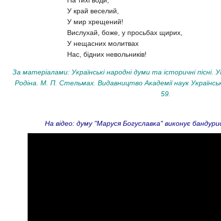
У край веселий,
У мир хрещений!
Вислухай, боже, у просьбах щирих,
У нещасних молитвах
Нас, бідних невольників!
За матеріалами: Українські народні думи та історичні пісні. У
Родіна. М. П. Стельмах. Видавництво Академії наук Українсько
59.
На відео: думу "Маруся Богуславка" виконує бандур