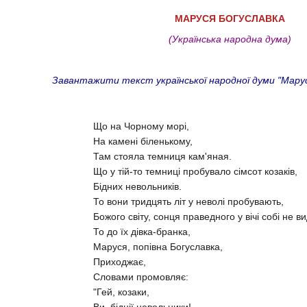
МАРУСЯ БОГУСЛАВКА
(Українська народна дума)
Завантажити текст української народної думи "Маруся 
Що на Чорному морі,
На камені біленькому,
Там стояла темниця кам'яная.
Що у тій-то темниці пробувало сімсот козаків,
Бідних невольників.
То вони тридцять літ у неволі пробувають,
Божого світу, сонця праведного у вічі собі не в
То до їх дівка-бранка,
Маруся, попівна Богуславка,
Приходжає,
Словами промовляє:
"Гей, козаки,
Ви, біднії невольники!