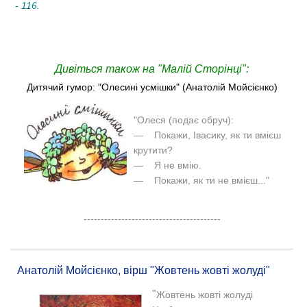
- 116.
Дивіться також на "Малій Сторінці":
Дитячий гумор: "Олесині усмішки" (Анатолій Мойсієнко)
"
Олеся (подає обруч):
— Покажи, Івасику, як ти вмієш
крутити?
— Я не вмію.
— Покажи, як ти не вмієш..."
----------------------------------------
Анатолій Мойсієнко, вірш "Жовтень жовті жолуді"
"
Жовтень жовті жолуді