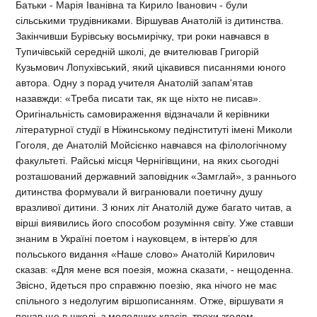
Батьки - Марія Іванівна та Кирило Іванович - були
сільськими трудівниками. Віршував Анатолій із дитинства.
Закінчивши Бурівську восьмирічку, три роки навчався в
Тупичівській середній школі, де вчителював Григорій
Кузьмович Лопухівський, який цікавився писаннями юного
автора. Одну з порад учителя Анатолій запам'ятав
назавжди: «Треба писати так, як ще ніхто не писав».
Оригінальність самовираження відзначали й керівники
літературної студії в Ніжинському педінституті імені Миколи
Гоголя, де Анатолій Мойсієнко навчався на філологічному
факультеті. Райські місця Чернігівщини, на яких сьогодні
розташований державний заповідник «Замглай», з раннього
дитинства формували й вигранювали поетичну душу
вразливої дитини. З юних літ Анатолій дуже багато читав, а
вірші виявились його способом розуміння світу. Уже ставши
знаним в Україні поетом і науковцем, в інтерв’ю для
польського видання «Наше слово» Анатолій Кирилович
сказав: «Для мене вся поезія, можна сказати, - нещоденна.
Звісно, йдеться про справжню поезію, яка нічого не має
спільного з недолугим віршописанням. Отже, віршувати я
почав ще в школі, з молодших класів, трохи згодом