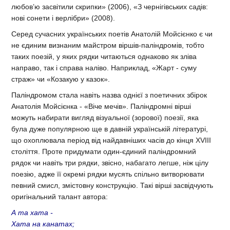
любов’ю засвітили скрипки» (2006), «З чернігівських садів:
нові сонети і верлібри» (2008).
Серед сучасних українських поетів Анатолій Мойсієнко є чи
не єдиним визнаним майстром віршів-паліндромів, тобто
таких поезій, у яких рядки читаються однаково як зліва
направо, так і справа наліво. Наприклад, «Жарт - суму
страж» чи «Козакую у казок».
Паліндромом стала навіть назва однієї з поетичних збірок
Анатолія Мойсієнка - «Віче мечів». Паліндромні вірші
можуть набирати вигляд візуальної (зорової) поезії, яка
була дуже популярною ще в давній українській літературі,
що охоплювала період від найдавніших часів до кінця XVIII
століття. Проте придумати один-єдиний паліндромний
рядок чи навіть три рядки, звісно, набагато легше, ніж цілу
поезію, адже її окремі рядки мусять спільно витворювати
певний смисл, змістовну конструкцію. Такі вірші засвідчують
оригінальний талант автора:
А та хата -
Хата на канатах;