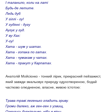
І таланило, коли на латі
Будь-де летите.
Ледь дуб
У гіллі - гу!
У гудінні - дугу
Аугує у гуд.
У ву-Хах:
У-гу!
Хата - шум у шатах.
Хата - гопака по гатах.
Хата - чумакам у чатах.
Хата - пракут у Карпатах.
Анатолій Мойсієнко - тонкий лірик, прекрасний пейзажист,
який завжди змальовує природу одухотвореною, бодай
частково олюдненою, власне, живою істотою:
Трава траві легенько гладить гриву.
Громи далеко, аж ген-ген з узвищ,
Озвались буркітливо, ніби в вірш