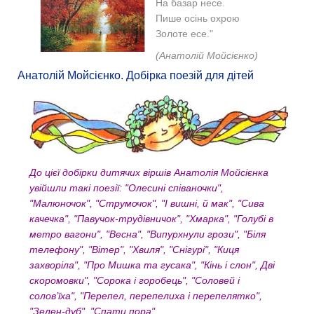
На базар несе.
Пише осінь охрою
Золоте есе."
(Анатолій Мойсієнко)
Анатолій Мойсієнко. Добірка поезій для дітей
До цієї добірки дитячих віршів Анатолія Мойсієнка
увійшли такі поезії: "Олесині співаночки",
"Малюночок", "Струмочок", "І вишні, й мак", "Сива
качечка", "Павучок-трудівничок", "Хмарка", "Голубі в
метро вагони", "Весна", "Випурхнули грози", "Біля
телефону", "Вітер", "Хвиля", "Снігурі", "Киця
захворіла", "Про Мишка та гусака", "Кінь і слон", Дві
скоромовки", "Сорока і горобець", "Соловей і
солов’їха", "Перепел, перепелиха і перепелятко",
"Зелен-дуб", "Спати пора".