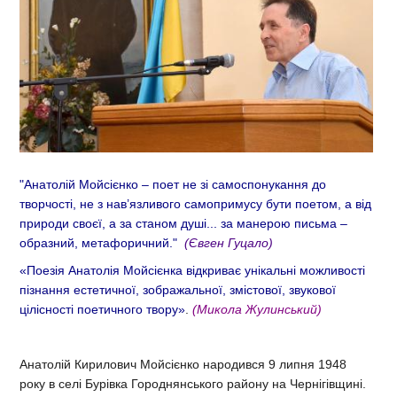
"Анатолій Мойсієнко – поет не зі самоспонукання до
творчості, не з нав’язливого самопримусу бути поетом, а від
природи своєї, а за станом душі... за манерою письма –
образний, метафоричний."
(Євген Гуцало)
«Поезія Анатолія Мойсієнка
відкриває унікальні можливості
пізнання естетичної, з
ображальної, змістової, звукової
цілісності поетичного твору»
.
(Микола Жулинський)
Анатолій Кирилович Мойсієнко народився 9 липня 1948
року в селі Бурівка Городнянського району на Чернігівщині.