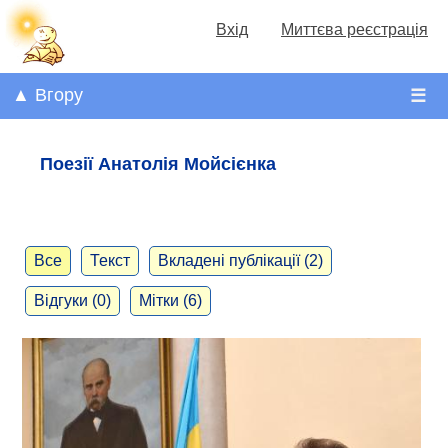
Вхід
Миттєва реєстрація
▲ Вгору
☰
Поезії Анатолія Мойсієнка
Все
Текст
Вкладені публікації (2)
Відгуки (0)
Мітки (6)