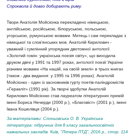
Спроквола й довго добирають риму.
Твори Анатолія Мойсієнка перекладено німецькою,
англійською, російською, білоруською, польською,
угорською, румунською мовами. Митець і сам перекладає з
німецької та слов’янських мов. Анатолій Кирилович -
уважний і сумлінний упорядник двотомної антології
«Золотий гомін: українська поезія світу», що виходила
друком двічі у 1991 та 1997 роках, антології поезії України
різними мовами «На нашій, на своїй землі» в трьох книгах
(також - два видання: у 1995 та 1996 роках). Анатолій
Мойсієнко - один із засновників гурту поетів-паліндромістів
«Геракліт» (1991 рік). За творчі здобутки Анатолій
Кирилович Мойсієнко став лауреатом літературних премій
імені Бориса Нечерди (2000 р.), «Благовіст» (2001 р.), імені
Івана Кошелівця (2004 р.).
За матеріалами: Слоньовська О. В. Українська
література: підручник для 8 класу загальноосвітніх
навчальних закладів. Київ, "Літера ЛТД", 2016 р., стор. 114