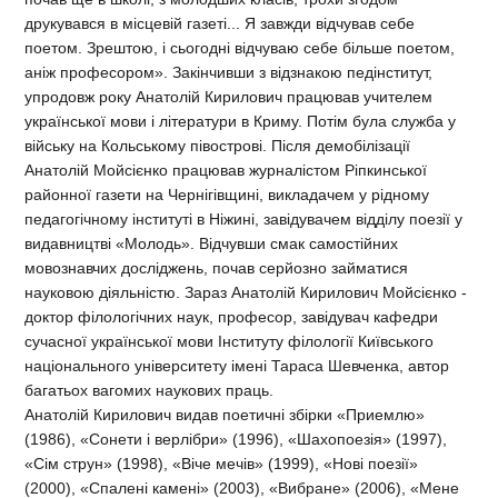
друкувався в місцевій газеті... Я завжди відчував себе
поетом. Зрештою, і сьогодні відчуваю себе більше поетом,
аніж професором». Закінчивши з відзнакою педінститут,
упродовж року Анатолій Кирилович працював учителем
української мови і літератури в Криму. Потім була служба у
війську на Кольському півострові. Після демобілізації
Анатолій Мойсієнко працював журналістом Ріпкинської
районної газети на Чернігівщині, викладачем у рідному
педагогічному інституті в Ніжині, завідувачем відділу поезії у
видавництві «Молодь». Відчувши смак самостійних
мовознавчих досліджень, почав серйозно займатися
науковою діяльністю. Зараз Анатолій Кирилович Мойсієнко -
доктор філологічних наук, професор, завідувач кафедри
сучасної української мови Інституту філології Київського
національного університету імені Тараса Шевченка, автор
багатьох вагомих наукових праць.
Анатолій Кирилович видав поетичні збірки «Приемлю»
(1986), «Сонети і верлібри» (1996), «Шахопоезія» (1997),
«Сім струн» (1998), «Віче мечів» (1999), «Нові поезії»
(2000), «Спалені камені» (2003), «Вибране» (2006), «Мене