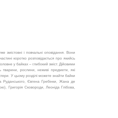
уже змістовні і повчальні оповідання. Вони
частині коротко розповідається про якийсь
ловне у байках – глибокий зміст. Дійовими
тварини, рослини, неживі предмети, які
ктери.
У цьому розділі можете знайти байки
а Руданського, Євгена Гребінки, Жана де
ою), Григорія Сковороди, Леоніда Глібова,