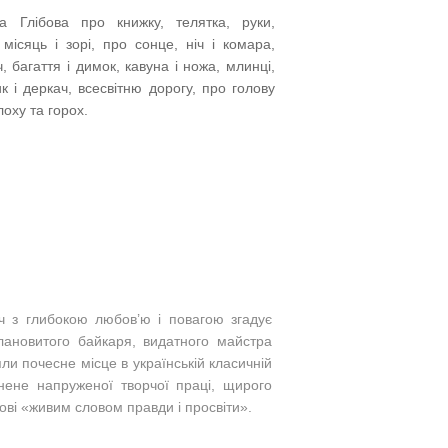
да Глібова про
книжку, телятка, руки,
 місяць і зорі, про сонце, ніч і комара,
, багаття і димок, кавуна і ножа, млинці,
ик і деркач, всесвітню дорогу, про голову
лоху та горох.
ч з глибокою любов’ю і повагою згадує
алановитого байкаря, видатного майстра
ли почесне місце в українській класичній
нене напруженої творчої праці, щирого
ві «живим словом правди і просвіти».