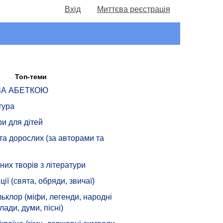
Вхід
Миттєва реєстрація
Топ-теми
 ЗА АБЕТКОЮ
тура
ри для дітей
 та дорослих (за авторами та
их творів з літератури
ції (свята, обряди, звичаї)
ьклор (міфи, легенди, народні
лади, думи, пісні)