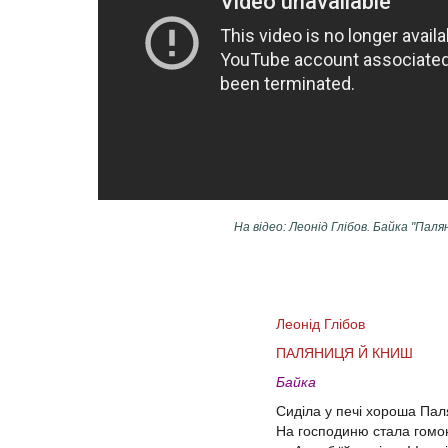
На відео: Леонід Глібов. Байка "Паля
Леонід Глібов
ПАЛЯНИЦЯ Й КНИШ
Байка
Сиділа у печі хороша Пал
На господиню стала гомон