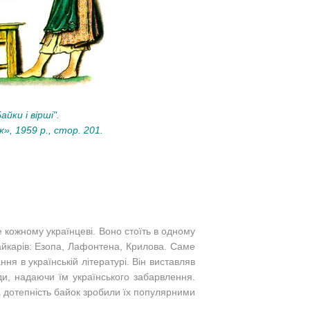
айки і вірші".
», 1959 р., стор. 201
.
ме кожному українцеві. Воно стоїть в одному
байкарів: Езопа, Лафонтена, Крилова. Саме
ня в українській літературі. Він виставляв
іди, надаючи їм українського забарвлення.
та дотепність байок зробили їх популярними