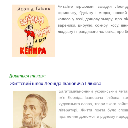
Читайте віршовані загадки Леоні
скрипочку, бджілку і медок, повний
колесо у возі, дощову хмару, про піч
вареники, цибулю, сокиру, косу, він
людську і правдивого чоловіка, про б
Дивіться також:
Життєвий шлях Леоніда Івановича Глібова
Багатомільйонний український чита
ім’я Леоніда Івановича Глібова, т
художнього слова, твори якого зайня
літературі. Життя поета було спов
прагнення допомогти рідному народо