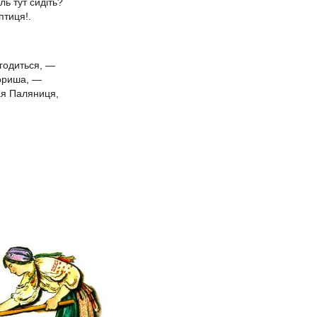
іль тут сидіть?
птиця!.
годиться, —
пориша, —
ая Паляниця,