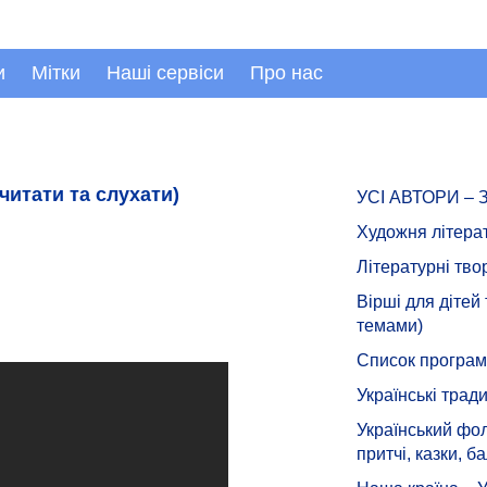
и
Мітки
Наші сервіси
Про нас
читати та слухати)
УСІ АВТОРИ –
Художня літера
Літературні тво
Вірші для дітей
темами)
Список програмн
Українські тради
Український фол
притчі, казки, ба