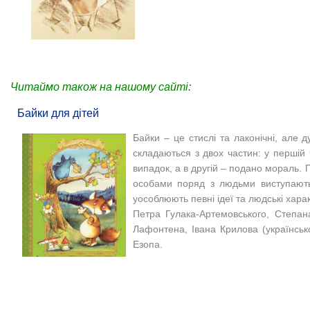
Читаймо також на нашому сайті:
Байки для дітей
Байки – це стислі та лаконічні, але д
складаються з двох частин: у першій 
випадок, а в другій
–
подано мораль. Го
особами поряд з людьми виступають 
уособлюють певні ідеї та людські хара
Петра Гулака-Артемовського, Степан
Лафонтена, Івана Крилова (українськ
Езопа.