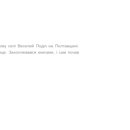
кому селі Веселий Поділ на Полтавщині.
рце. Захоплювався книгами, і сам почав