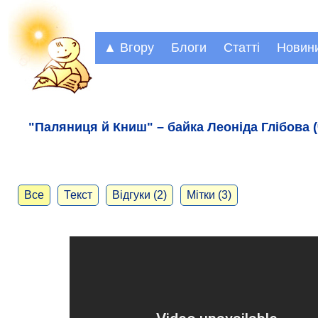
▲ Вгору
Блоги
Статті
Новин
"Паляниця й Книш" – байка Леоніда Глібова (
Все
Текст
Відгуки (2)
Мітки (3)