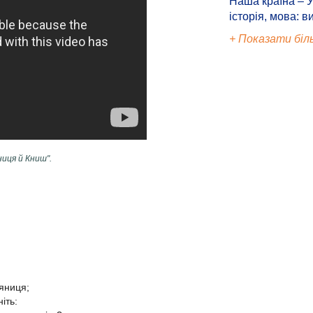
Наша країна – У
історія, мова: в
+ Показати біл
ниця й Книш".
яниця;
іть: