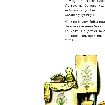
— А щоб їй так і сяк! І док
У очі вилаю, бо невелика 
— Мовчи та диш! —
Озвався у куточку Книш.
Коли не людям байка при
Не всяка стежечка без с
То, може, знайдеться так
Що іноді послухає Книша.
(1891)