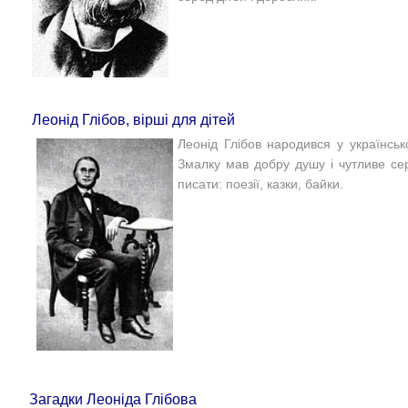
Леонід Глібов, вірші для дітей
Леонід Глібов народився у українсь
Змалку мав добру душу і чутливе се
писати: поезії, казки, байки.
Загадки Леоніда Глібова