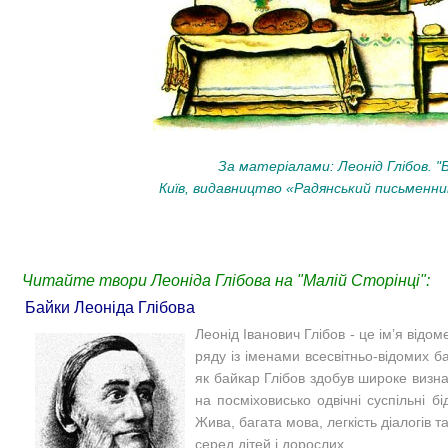
За матеріалами: Леонід Глібов. "Б
Київ, видавництво «Радянський письменник
Читайте твори Леоніда Глібова на "Малій Сторінці":
Байки Леоніда Глібова
Леонід Іванович Глібов - це ім’я відо
ряду із іменами всесвітньо-відомих 
як байкар Глібов здобув широке визнан
на посміховисько одвічні суспільні б
Жива, багата мова, легкість діалогів 
серед дітей і дорослих.