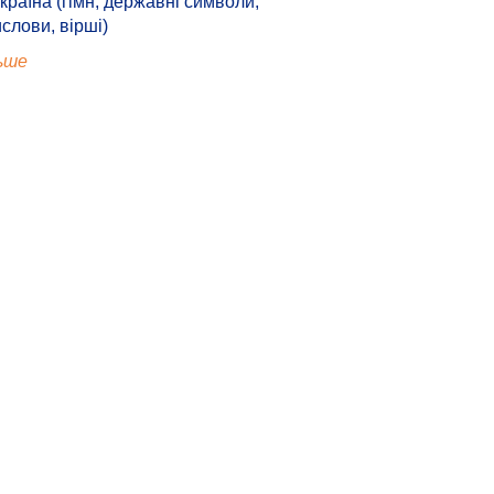
країна (гімн, державні символи,
ислови, вірші)
ьше