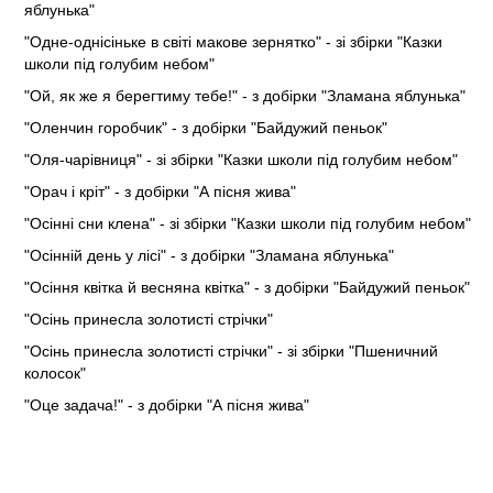
яблунька"
"Одне-однісіньке в світі макове зернятко" - зі збірки "Казки
школи під голубим небом"
"Ой, як же я берегтиму тебе!" - з добірки "Зламана яблунька"
"Оленчин горобчик" - з добірки "Байдужий пеньок"
"Оля-чарівниця" - зі збірки "Казки школи під голубим небом"
"Орач і кріт" - з добірки "А пісня жива"
"Осінні сни клена" - зі збірки "Казки школи під голубим небом"
"Осінній день у лісі" - з добірки "Зламана яблунька"
"Осіння квітка й весняна квітка" - з добірки "Байдужий пеньок"
"Осінь принесла золотисті стрічки"
"Осінь принесла золотисті стрічки" - зі збірки "Пшеничний
колосок"
"Оце задача!" - з добірки "А пісня жива"