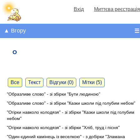
Вхід
Миттєва реєстрація
▲ Вгору
☰
О
Все
Текст
Відгуки (0)
Мітки (5)
"Образливе слово" - зі збірки "Бути людиною"
"Образливе слово" - зі збірки "Казки школи під голубим небом"
"Огірки навколо колодязя" - зі збірки "Казки школи під голубим
небом"
"Огірки навколо колодязя" - зі збірки "Хліб, труд і пісня"
"Один-єдиний камінець із веселкою" - з добірки "Зламана