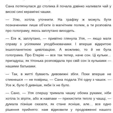
Сана потягнулася до столика й почала дзвінко наливати чай у
високі сині керамічні чашки.
— Улю, хотіла уточнити. На графіку ж можуть бути
позначеними лише об’єкти із магнітним полем, а ти розповіла
про голограму, якось заплутано виходить.
— Еге ж, заплутано, — привітно глянула Уля, — якщо мати
справу з усілякими уподібнювачами. І вперше відкритою
іншопланетною цивілізацією. А можливо, то й не була
голограма. Про Етерію — все так тепер, наче сон. Ці кульки…
пригадуєш, як тітонька розповідала про свій сон із кульками —
нашими батьками.
— Так, в житті бувають дивовижні збіги. Поки вперше не
стикнешся — не повіриш, — Сана подала Улі одну з чашок. —
Усе ж, було б дивніше, якби їх не було.
— Сано, — Уля спершу тримала чашку обома руками, ніби
хотіла їх зігріти, або ж навпаки — прихистити тепло у чашці, —
думала пізніше сказати, як стане ясніше, але… все одно
рішення прийнято: нам відмовили у продовженні нашого