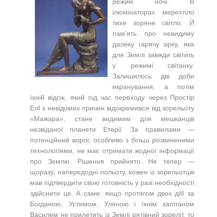
режим ночі. В
ілюмінаторах мерехтіло
тихе зоряне світло. Й
пам’ять про невидиму
далеку гарячу зірку, яка
для Землі завжди світить
у режимі світанку.
Залишилось дві доби
екранування, а потім
їхній відсік, який під час переходу через Простір
ЕлI з невідомих причин відокремився від зорельоту
«Мажара», стане видимим для мешканців
незвіданої планети Етерії. За правилами —
потенційний ворог, особливо з більш розвиненими
технологіями, не має отримати жодної інформації
про Землю. Рішення прийнято. Не тепер —
щоразу, напередодні польоту, кожен із зорельотців
мав підтвердити свою готовність у разі необхідності
здійснити це. А саме: якщо протягом двох діб за
Богданою, Устимом, Уляною і їхнім капітаном
Василем не прилетить із Землі рятівний зореліт, то