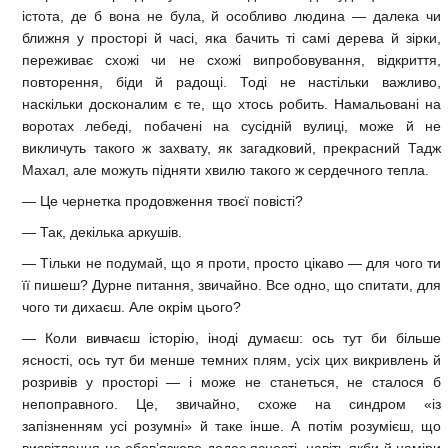
істота, де б вона не була, й особливо людина — далека чи
ближня у просторі й часі, яка бачить ті самі дерева й зірки,
переживає схожі чи не схожі випробовування, відкриття,
повторення, біди й радощі. Тоді не настільки важливо,
наскільки досконалим є те, що хтось робить. Намальовані на
воротах лебеді, побачені на сусідній вулиці, може й не
викличуть такого ж захвату, як загадковий, прекрасний Тадж
Махал, але можуть підняти хвилю такого ж сердечного тепла.
— Це чернетка продовження твоєї повісті?
— Так, декілька аркушів.
— Тільки не подумай, що я проти, просто цікаво — для чого ти
її пишеш? Дурне питання, звичайно. Все одно, що спитати, для
чого ти дихаєш. Але окрім цього?
— Коли вивчаєш історію, іноді думаєш: ось тут би більше
ясності, ось тут би менше темних плям, усіх цих викривлень й
розривів у просторі — і може не станеться, не сталося б
непоправного. Це, звичайно, схоже на синдром «із
запізненням усі розумні» й таке інше. А потім розумієш, що
висвітлення не обов’язково додає ясності, навіть якби й наміри