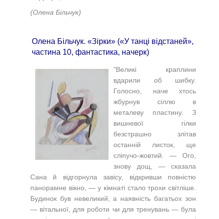
(Олена Більчук)
Олена Більчук. «Зірки» («У танці відстаней»,
частина 10, фантастика, начерк)
"Великі краплини
вдарили об шибку.
Голосно, наче хтось
жбурнув сіллю в
металеву пластину. З
вишневої гілки
безстрашно злітав
останній листок, ще
сліпучо-жовтий. — Ого,
знову дощ, — сказала
Сана й відгорнула завісу, відкривши повністю
панорамне вікно, — у кімнаті стало трохи світліше.
Будинок був невеликий, а наявність багатьох зон
— вітальної, для роботи чи для тренувань — була