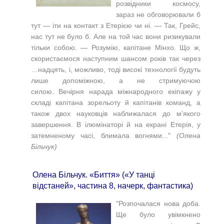
розвідники космосу,
зараз не обговорювали б
тут — іти на контакт з Етерією чи ні.
— Так, Грейс,
нас тут не було б. Але на той час вони ризикували
тільки собою.
— Розумію, капітане Мінхо. Що ж,
скористаємося наступним шансом років так через
…надцять, і, можливо, тоді високі технології будуть
лише допоміжною, а не стримуючою
силою.
Вечірня нарада міжнародного екіпажу у
складі капітана зорельоту й капітанів команд, а
також двох науковців наближалася до м’якого
завершення.
В ілюмінаторі й на екрані Етерія, у
затемненому часі, блимала вогнями..."
(Олена
Більчук)
Олена Більчук. «Биття» («У танці
відстаней», частина 8, начерк, фантастика)
"Розпочалася нова доба.
Ще було увімкнено