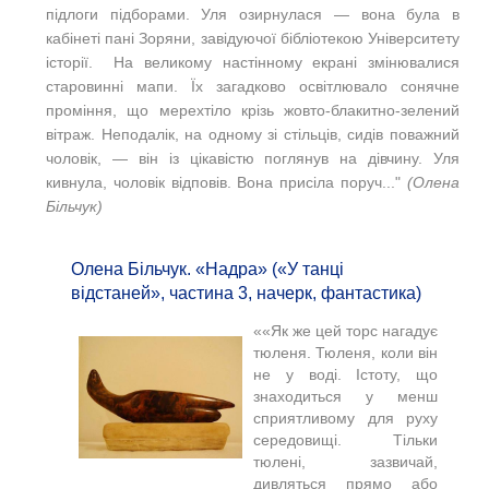
підлоги підборами. Уля озирнулася — вона була в
кабінеті пані Зоряни, завідуючої бібліотекою Університету
історії. На великому настінному екрані змінювалися
старовинні мапи. Їх загадково освітлювало сонячне
проміння, що мерехтіло крізь жовто-блакитно-зелений
вітраж. Неподалік, на одному зі стільців, сидів поважний
чоловік, — він із цікавістю поглянув на дівчину. Уля
кивнула, чоловік відповів. Вона присіла поруч..."
(Олена
Більчук)
Олена Більчук. «Надра» («У танці
відстаней», частина 3, начерк, фантастика)
«
«Як же цей торс нагадує
тюленя. Тюленя, коли він
не у воді. Істоту, що
знаходиться у менш
сприятливому для руху
середовищі. Тільки
тюлені, зазвичай,
дивляться прямо або