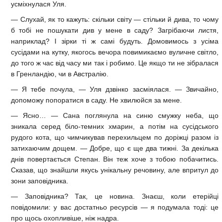
усміхнулася Уля.
— Слухай, як то кажуть: скільки світу — стільки й дива, то чому
б тобі не пошукати див у мене в саду? Загрібаючи листя,
наприклад? І зірки ті ж самі будуть. Домовимось з усіма
сусідами на кутку, якогось вечора повимикаємо вуличне світло,
до того ж час від часу ми так і робимо. Це якщо ти не зібралася
в Гренландію, чи в Австралію.
— Я тебе почула, — Уля дзвінко засміялася. — Звичайно,
допоможу попоратися в саду. Не хвилюйся за мене.
— Ясно… — Сана поглянула на синю смужку неба, що
зникала серед біло-темних хмарин, а потім на сусідського
рудого кота, що чимчикував перехильцем по доріжці разом із
затихаючим дощем. — Добре, що є ще два тижні. За декілька
днів повертається Степан. Він теж хоче з тобою побачитись.
Сказав, що знайшли якусь унікальну речовину, але впритул до
зони заповідника.
— Заповідника? Так, це новина. Знаєш, коли етерійці
повідомили: у вас достатньо ресурсів — я подумала тоді: це
про щось охопливіше, ніж надра.