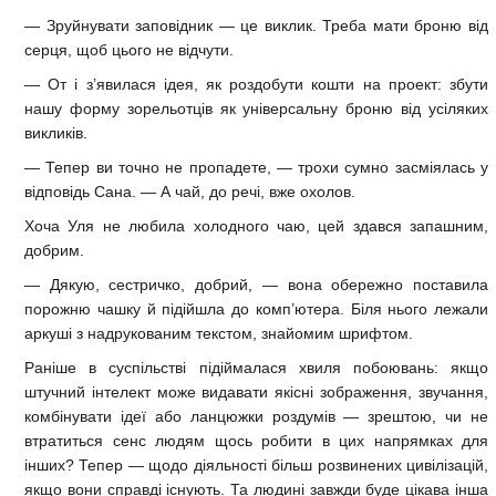
— Зруйнувати заповідник — це виклик. Треба мати броню від
серця, щоб цього не відчути.
— От і з’явилася ідея, як роздобути кошти на проект: збути
нашу форму зорельотців як універсальну броню від усіляких
викликів.
— Тепер ви точно не пропадете, — трохи сумно засміялась у
відповідь Сана. — А чай, до речі, вже охолов.
Хоча Уля не любила холодного чаю, цей здався запашним,
добрим.
— Дякую, сестричко, добрий, — вона обережно поставила
порожню чашку й підійшла до комп’ютера. Біля нього лежали
аркуші з надрукованим текстом, знайомим шрифтом.
Раніше в суспільстві підіймалася хвиля побоювань: якщо
штучний інтелект може видавати якісні зображення, звучання,
комбінувати ідеї або ланцюжки роздумів — зрештою, чи не
втратиться сенс людям щось робити в цих напрямках для
інших? Тепер — щодо діяльності більш розвинених цивілізацій,
якщо вони справді існують. Та людині завжди буде цікава інша