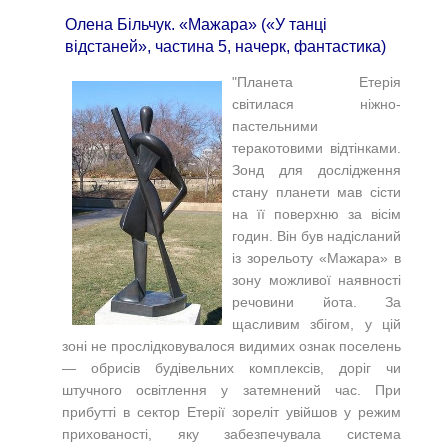
Олена Більчук. «Мажара» («У танці
відстаней», частина 5, начерк, фантастика)
"
Планета Етерія
світилася ніжно-
пастельними
теракотовими відтінками.
Зонд для дослідження
стану планети мав сісти
на її поверхню за вісім
годин. Він був надісланий
із зорельоту «Мажара» в
зону можливої наявності
речовини йота. За
щасливим збігом, у цій
зоні не прослідковувалося видимих ознак поселень
— обрисів будівельних комплексів, доріг чи
штучного освітлення у затемнений час. При
прибутті в сектор Етерії зореліт увійшов у режим
прихованості, яку забезпечувала система