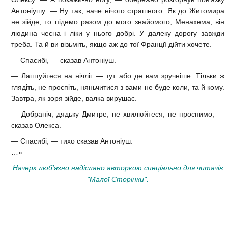
Антоніушу. — Ну так, наче нічого страшного. Як до Житомира
не зійде, то підемо разом до мого знайомого, Менахема, він
людина чесна і ліки у нього добрі. У далеку дорогу завжди
треба. Та й ви візьміть, якщо аж до тої Франції дійти хочете.
— Спасибі, — сказав Антоніуш.
— Лаштуйтеся на нічліг — тут або де вам зручніше. Тільки ж
глядіть, не проспіть, няньчитися з вами не буде коли, та й кому.
Завтра, як зоря зійде, валка вирушає.
— Добраніч, дядьку Дмитре, не хвилюйтеся, не проспимо, —
сказав Олекса.
— Спасибі, — тихо сказав Антоніуш.
…»
Начерк люб'язно надіслано авторкою спеціально для читачів
"Малої Сторінки".