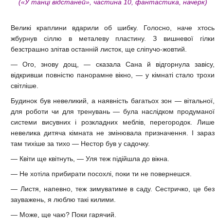
(«У танці відстаней», частина 10, фантастика, начерк)
Великі краплини вдарили об шибку. Голосно, наче хтось
жбурнув сіллю в металеву пластину. З вишневої гілки
безстрашно злітав останній листок, ще сліпучо-жовтий.
— Ого, знову дощ, — сказала Сана й відгорнула завісу,
відкривши повністю панорамне вікно, — у кімнаті стало трохи
світліше.
Будинок був невеликий, а наявність багатьох зон — вітальної,
для роботи чи для тренувань — була наслідком продуманої
системи висувних і розкладних меблів, перегородок. Лише
невелика дитяча кімната не змінювала призначення. І зараз
там тихіше за тихо — Нестор був у садочку.
— Квіти ще квітнуть, — Уля теж підійшла до вікна.
— Не хотіла прибирати посохлі, поки ти не повернешся.
— Листя, напевно, теж зимуватиме в саду. Сестричко, це без
зауважень, я люблю такі килими.
— Може, ще чаю? Поки гарячий.