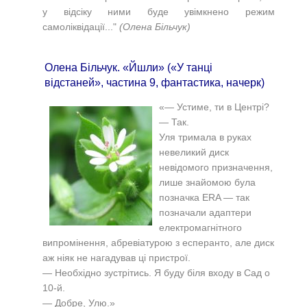
у відсіку ними буде увімкнено режим
самоліквідації..."
(Олена Більчук)
Олена Більчук. «Йшли» («У танці
відстаней», частина 9, фантастика, начерк)
«— Устиме, ти в Центрі?
— Так.
Уля тримала в руках
невеликий диск
невідомого призначення,
лише знайомою була
позначка ЕRA — так
позначали адаптери
електромагнітного
випромінення, абревіатурою з есперанто, але диск
аж ніяк не нагадував ці пристрої.
— Необхідно зустрітись. Я буду біля входу в Cад о
10-й.
— Добре, Улю.»