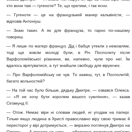
хто вони такі — гугеноти? Те, що єретики, і так ясно.
— Гугеноти — це на французький манер кальвіністи, —
відповів Антоніуш.
— Знаю таких. А як для француза, то гарно по-нашому
говориш.
— Я лише по матері француз. Дід і бабця утекли з немовлям,
тоді ще зовсім молоді були, в Річ Посполиту після
Варфоломіївської різанини, ви, напевно, чули про неї. Їм
вдалось врятуватися, а тут знайшли свободу для віруючих.
— Про Варфоломійську не чув. То кажеш, тут, в Посполитій,
багато вольностей?
— На той час було більше, дядьку Дмитре, — озвався Олекса.
— «Я не хочу бути королем вашого сумління», — казав
Сігізмунд II.
— Отож. Немає віри ні словам людей, ні угодам на папері.
Тільки якщо людина в Христі православно віру свою тримає й
пересторог у вірі дотримується, — виразно поглянув Дмитро на
Олексу. — А покажи-но ногу, — обережно розгорнув пов’язку