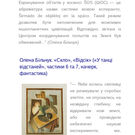
Екранування об’єктів у космосі ŜOS (ШОС) — це
абревіатура назви системи мовою есперанто,
Ŝirmádo de objе́ktoj en la spáco. Такий режим
дозволяв бути непоміченим для можливих
іншопланетних цивілізацій. Відповідно, зв’язок із
Центром координування польотів на Землі був
обмежений..."
(Олена Більчук)
Олена Більчук. «Скло», «Відсік» («У танці
відстаней», частини 6 та 7, начерк,
фантастика)
"
— Якби колись сміливці
не ризикували у спробах
злетіти, не опускались на
незвідану глибину, не
відкривали нові землі,
або не проводили
небезпечні наукові
експерименти, ми,