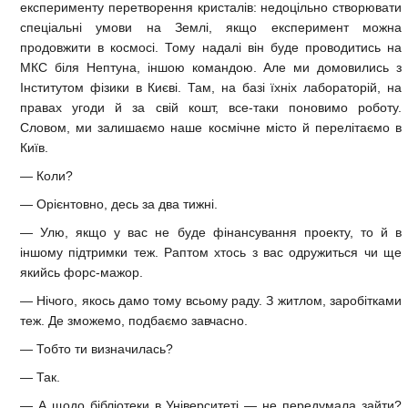
експерименту перетворення кристалів: недоцільно створювати
спеціальні умови на Землі, якщо експеримент можна
продовжити в космосі. Тому надалі він буде проводитись на
МКС біля Нептуна, іншою командою. Але ми домовились з
Інститутом фізики в Києві. Там, на базі їхніх лабораторій, на
правах угоди й за свій кошт, все-таки поновимо роботу.
Словом, ми залишаємо наше космічне місто й перелітаємо в
Київ.
— Коли?
— Орієнтовно, десь за два тижні.
— Улю, якщо у вас не буде фінансування проекту, то й в
іншому підтримки теж. Раптом хтось з вас одружиться чи ще
якийсь форс-мажор.
— Нічого, якось дамо тому всьому раду. З житлом, заробітками
теж. Де зможемо, подбаємо завчасно.
— Тобто ти визначилась?
— Так.
— А щодо бібліотеки в Університеті — не передумала зайти?