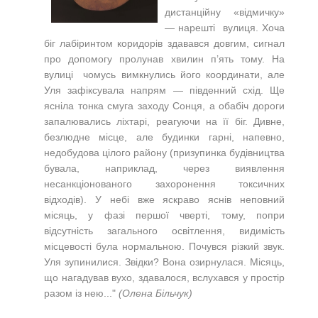
дистанційну «відмичку»
— нарешті вулиця. Хоча
біг лабіринтом коридорів здавався довгим, сигнал
про допомогу пролунав хвилин п’ять тому. На
вулиці чомусь вимкнулись його координати, але
Уля зафіксувала напрям — південний схід. Ще
ясніла тонка смуга заходу Сонця, а обабіч дороги
запалювались ліхтарі, реагуючи на її біг. Дивне,
безлюдне місце, але будинки гарні, напевно,
недобудова цілого району (призупинка будівництва
бувала, наприклад, через виявлення
несанкціонованого захоронення токсичних
відходів). У небі вже яскраво яснів неповний
місяць, у фазі першої чверті, тому, попри
відсутність загального освітлення, видимість
місцевості була нормальною. Почувся різкий звук.
Уля зупинилися. Звідки? Вона озирнулася. Місяць,
що нагадував вухо, здавалося, вслухався у простір
разом із нею..."
(Олена Більчук)