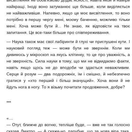
найкращі. Іноді воно затуманює ще більше, коли виділяється
не найважливіше. Напевно, якщо це моє висвітлення, то воно
потрібно в першу чергу мені, моєму баченню, можливо тільки
мені. Хоча може бути й... Не знаю, як відповісти на твоє
запитання. Це все-таки більше про співпереживання.
— Наука також має свої лабіринти й глухі чи приглушені кути. І
науковий погляд теж — може бути не зверхнім. Коли ми
дивимось у мікроскоп на якусь клітинку, то це про уважність, а
не зверхність. Сила науки в тому, що ми не відкидаємо факти,
навіть якщо щось не до вподоби чи здається неважливим.
Серце й розум — два подорожніх, їм і смішно, й небезпечно
гратися у «хто перший і більш значущий». Хоча вони й не
йдуть нога в ногу. То я візьму почитати продовження, добре?
***
«…
— Отут, ближче до вогню, тепліше буде, — вже не так голосно
сказав Дмитро. — А скажи-но, парубче, що за нова віра така,