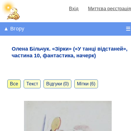
Вхід
Миттєва реєстрація
▲ Вгору
☰
Олена Більчук. «Зірки» («У танці відстаней»,
частина 10, фантастика, начерк)
Все
Текст
Відгуки (0)
Мітки (6)