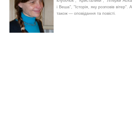
клубочок", "Кристалики", "Літерки Аоха
і Веша",
"Історія, яку розповів вітер"
. 
також — оповідання та повісті.