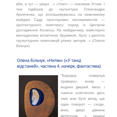
вбік, а тут — уверх…»
«
Улю!
»
— покликав Устим.
І
теж підійшов до скульптури Олександра
Архипенка, що розташовувалась на невеликому
майдані Саду просторових експериментів —
архітектурного комплексу поряд із Центром
дослідження Космосу. На майданчику, майстерно
викладеному мозаїчною бруківкою, було з десяток
скульптурних композицій різних авторів.
..
»
(Олена
Більчук)
Олена Більчук. «Нитки» («У танці
відстаней», частина 4, начерк, фантастика)
"Коридор повернув
праворуч, знову —
жодних дверей, вікон, і
тьмяне освітлення, десь
таки має бути вихід, ще
один поворот — сходи,
вниз, двері, дівчина
витягнула з кишені