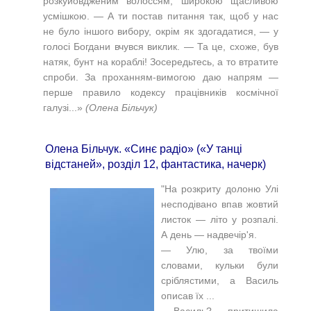
розкуйовдженим волоссям, широкою щасливою
усмішкою. — А ти постав питання так, щоб у нас
не було іншого вибору, окрім як здогадатися, — у
голосі Богдани вчувся виклик. — Та це, схоже, був
натяк, бунт на кораблі! Зосередьтесь, а то втратите
спроби. За проханням-вимогою даю напрям —
перше правило кодексу працівників космічної
галузі...»
(Олена Більчук)
Олена Більчук. «Синє радіо» («У танці
відстаней», розділ 12, фантастика, начерк)
"На розкриту долоню Улі
несподівано впав жовтий
листок — літо у розпалі.
А день — надвечір'я.
— Улю, за твоїми
словами, кульки були
сріблястими, а Василь
описав їх ...
— Василь? — притишила