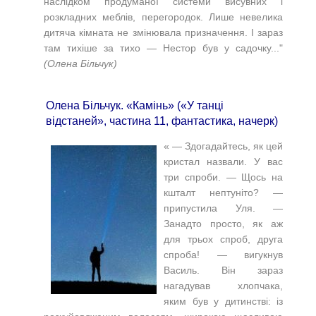
наслідком продуманої системи висувних і
розкладних меблів, перегородок. Лише невелика
дитяча кімната не змінювала призначення. І зараз
там тихіше за тихо — Нестор був у садочку..."
(Олена Більчук)
Олена Більчук. «Камінь» («У танці
відстаней», частина 11, фантастика, начерк)
« — Здогадайтесь, як цей
кристал назвали. У вас
три спроби. — Щось на
кшталт нептуніто? —
припустила Уля. —
Занадто просто, як аж
для трьох спроб, друга
спроба! — вигукнув
Василь. Він зараз
нагадував хлопчака,
яким був у дитинстві: із