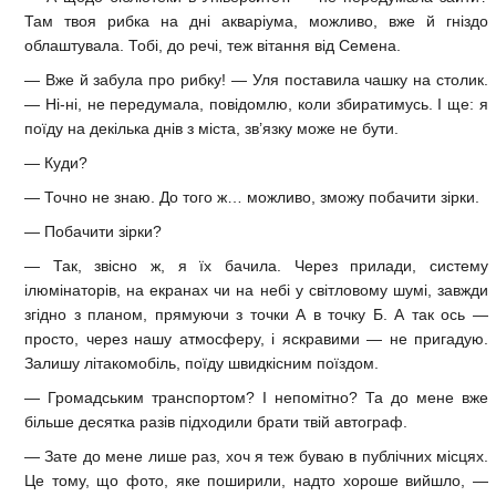
Там твоя рибка на дні акваріума, можливо, вже й гніздо
облаштувала. Тобі, до речі, теж вітання від Семена.
— Вже й забула про рибку! — Уля поставила чашку на столик.
— Ні-ні, не передумала, повідомлю, коли збиратимусь. І ще: я
поїду на декілька днів з міста, зв’язку може не бути.
— Куди?
— Точно не знаю. До того ж… можливо, зможу побачити зірки.
— Побачити зірки?
— Так, звісно ж, я їх бачила. Через прилади, систему
ілюмінаторів, на екранах чи на небі у світловому шумі, завжди
згідно з планом, прямуючи з точки А в точку Б. А так ось —
просто, через нашу атмосферу, і яскравими — не пригадую.
Залишу літакомобіль, поїду швидкісним поїздом.
— Громадським транспортом? І непомітно? Та до мене вже
більше десятка разів підходили брати твій автограф.
— Зате до мене лише раз, хоч я теж буваю в публічних місцях.
Це тому, що фото, яке поширили, надто хороше вийшло, —