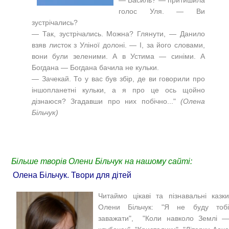
голос Уля. — Ви
зустрічались?
— Так, зустрічались. Можна? Глянути, — Данило
взяв листок з Уліної долоні. — І, за його словами,
вони були зеленими. А в Устима — синіми. А
Богдана — Богдана бачила не кульки.
— Зачекай. То у вас був збір, де ви говорили про
іншопланетні кульки, а я про це ось щойно
дізнаюся? Згадавши про них побічно..."
(Олена
Більчук)
Більше творів Олени Більчук на нашому сайті:
Олена Більчук. Твори для дітей
Читаймо цікаві та пізнавальні казки
Олени Більчук: "Я не буду тобі
заважати", "Коли навколо Землі —