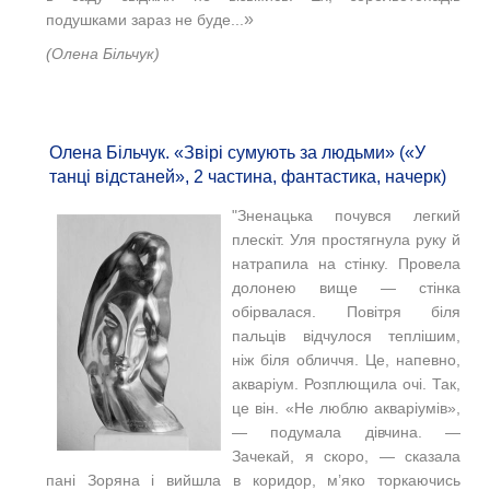
»
подушками зараз не буде...
(Олена Більчук)
Олена Більчук. «Звірі сумують за людьми» («У
танці відстаней», 2 частина, фантастика, начерк)
"Зненацька почувся легкий
плескіт. Уля простягнула руку й
натрапила на стінку. Провела
долонею вище — стінка
обірвалася. Повітря біля
пальців відчулося теплішим,
ніж біля обличчя. Це, напевно,
акваріум. Розплющила очі. Так,
це він. «Не люблю акваріумів»,
— подумала дівчина. —
Зачекай, я скоро, — сказала
пані Зоряна і вийшла в коридор, м’яко торкаючись