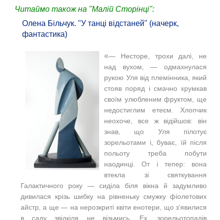
Читаймо також на "Малій Сторінці":
Олена Більчук. "У танці відстаней" (начерк,
фантастика)
«
— Несторе, трохи далі, не
над вухом, — одмахнулася
рукою Уля від племінника, який
стояв поряд і смачно хрумкав
своїм улюбленим фруктом, ще
недостиглим етеєм.
Хлопчик
неохоче, все ж відійшов: він
знав, що Уля пілотує
зорельотами і, буває, їй після
польоту треба побути
наодинці. От і тепер: вона
втекла зі святкування
Галактичного року — сиділа біля вікна й задумливо
дивилася крізь шибку на рівненьку смужку фіолетових
айстр, а ще — на нерозкриті квіти енотери, що з’явилися
в саду звідкіля не візьмись.
Ех, зорельотопадів