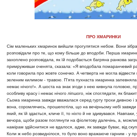
ПРО ХМАРИНКИ
Сім маленьких хмаринок вийшли прогулятися небом. Вони зібра
розповідали про те, що кому більше до вподоби. Перша хмаринк
захоплено розповідала, як їй подобається багряна ранкова загр
примруживши оченята, сказала: «Я вподобала помаранчевий ра
коли говорила про жовте сонечко. А четверта не могла відвести 
зеленим килимом - травою. П’ята пухнаста хмаринка запевняла
немає нічого!». А шоста на знак згоди з нею кивнула головою, 
особливу красу і немає нічого ліпшого, ніж споглядати, як блаки
Сьома хмаринка завжди вважалася серед гурту трохи дивною і 
вона, соромлячись, прошепотіла, що на вечірньому небі завжди є
який, як їй здається, кличе її, то ніхто й не здивувався. Навпаки
вечора, щоби разом поглянути на фіолетову далечінь, а, можливо
намірам здійснитися не вдалося, адже, як завжди буває, від ск
Коли ж небо розвиднілося, то було воно вражаюче гарним - у п