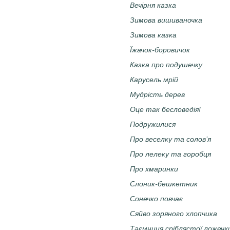
Вечірня казка
Зимова вишиваночка
Зимова казка
Їжачок-боровичок
Казка про подушечку
Карусель мрій
Мудрість дерев
Оце так бесловедія!
Подружилися
Про веселку та солов’я
Про лелеку та горобця
Про хмаринки
Слоник-бешкетник
Сонечко повчає
Сяйво зоряного хлопчика
Таємниця сріблястої ложечк