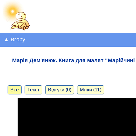
▲ Вгору
Марія Дем'янюк. Книга для малят "Марійчині
Все
Текст
Відгуки (0)
Мітки (11)