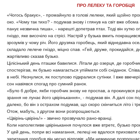
ПРО ЛЕЛЕКУ ТА ГОРОБЦЯ
«Чогось бракує», - промайнуло в голові лелеки, який щойно пр
око. «Чому так тихо? - подумав знову і глянув на світ вже обома 
панує незвична тиша», - нарешті допетрав птах. Тоді він хутко оп
гніздо, яке височіло на стрісі. Настрій у бузька вмить покращивс
зрозумів у чому річ. Його друзяка горобець, який віднедавна осе
складало лелече гніздо, міцно спав. «Гей, друже, прокидайся, д
жартівливо сказав бузько.
Цілісінький день пташки бавилися. Літали до озерця, де горобчик
спостерігав, як бузько намагається упіймати собі сніданок. Спів
в небі. Незчулися, як поступово підкралися сутінки. І вже ввечері,
сон навіявся спогад про сумний ранок.
«Було б добре, якби горобчик знову не проспав, а прокинувся ран
зрання не лунає його цвірінькання», - подумав він. А далі сон п
далеко, бо він з острахом подумав, що скоро скінчиться літо і тре
Отож, мабуть, з другом вони розпрощаються.
«Цвірінь-цвірінь!» - звично прозвучало рано-вранці.
Коли наполегливе цвірінькання почулося вже втретє, бузько про
У цей день, попри всі намагання, лелеці не вдалося приховати см
запитання горобця він чесно відповів: «Ми неминуче розпроща