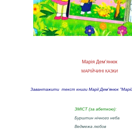
Марія Дем’янюк
МАРІЙЧИНІ КАЗКИ
Завантажити текст книги Марії Дем'янюк "Марійчин
ЗМІСТ (за абеткою):
Бурштин нічного неба
Ведмежа любов