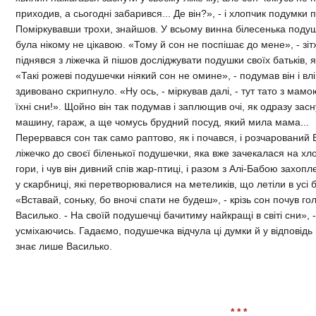
приходив, а сьогодні забарився... Де він?», - і хлопчик подумки 
Поміркувавши трохи, знайшов. У всьому винна білесенька подушк
була нікому не цікавою. «Тому й сон не поспішає до мене», - зі
піднявся з ліжечка й пішов досліджувати подушки своїх батьків, 
«Такі рожеві подушечки ніякий сон не омине», - подумав він і влі
здивовано скрипнуло. «Ну ось, - міркував далі, - тут тато з мамо
їхні сни!». Щойно він так подумав і заплющив очі, як одразу засну
машину, гараж, а ще чомусь брудний посуд, який мила мама...
Перервався сон так само раптово, як і почався, і розчарований 
ліжечко до своєї біленької подушечки, яка вже зачекалася на хло
гори, і чув він дивний спів жар-птиці, і разом з Алі-Бабою захоп
у скарбниці, які перетворювалися на метеликів, що летіли в усі 
«Вставай, соньку, бо вночі спати не будеш», - крізь сон почув г
Василько. - На своїй подушечці бачитиму найкращі в світі сни», -
усміхаючись. Гадаємо, подушечка відчула ці думки й у відповідь
знає лише Василько.
* * *