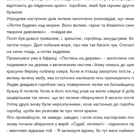
відлітають до південних країн». Іоробчик, який був гарним друго
бузьком.
Упродовж наступних днів лелека захоплено розповідав, що чекає
«Летіти будемо над морем. Воно велике, гарне та блакитно-синє.
тварини дивовижні», - повідав він.
Політ був доволі тривалим, і, зрештою, горобець занудьгував, б
летіли поруч. Далі побачив море, про яке так багато чув. Спочат
на синю гладь, а потім задрімав.
Прокинувся уже в Африці. «Поглянь на дерева», - захоплено ска
подивився на дерева з величезним листям і йому чомусь до ще
красуню-берізку поблизу озера. Коли ж пташці закортіло поїсти,
велику зелену жабу, яка остаточно налякала геть принишклого 
Ледве діждався горобчик часу повернення лелек на батьківщину
бузьку й полетів. Коли ж його погляд упав на миле озерце й добр
зацвірінькав так зично, що всі лелеки обернулися й весело погл
Улітку друзі знову були нерозлучними, хоча частенько до горобч
горобці, щоби він розповів їм про теплі країни.
Літо промайнуло, як завжди, швидко, і коли осінь настирливо по
знову почали збиратися у вирій. «Сідай, летимо!» - піднесено п
- квапливо відказав той. - Я залишуся вдома, бо тут мені наймил