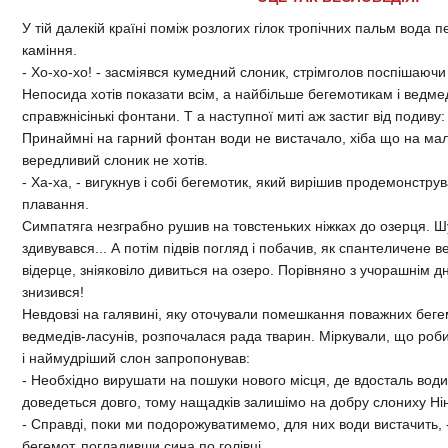
У тій далекій країні поміж розлогих гілок тропічних пальм вода
каміння.
- Хо-хо-хо! - засміявся кумедний слоник, стрімголов поспішаючи
Непосида хотів показати всім, а найбільше бегемотикам і ведме
справжнісінькі фонтани. Т а наступної миті аж застиг від подив
Принаймні на гарний фонтан води не вистачало, хіба що на мал
вередливий слоник не хотів.
- Ха-ха, - вигукнув і собі бегемотик, який вирішив продемонстру
плавання.
Симпатяга незграбно рушив на товстеньких ніжках до озерця. Ш
здивувався... А потім підвів погляд і побачив, як спантеличене
відерце, зніяковіло дивиться на озеро. Порівняно з учорашнім д
знизився!
Невдовзі на галявині, яку оточували помешкання поважних бегемо
ведмедів-ласунів, розпочалася рада тварин. Міркували, що роби
і наймудріший слон запропонував:
- Необхідно вирушати на пошуки нового місця, де вдосталь вод
доведеться довго, тому нащадків залишімо на добру слониху Нін
- Справді, поки ми подорожуватимемо, для них води вистачить, 
бегемот, погладивши сина по голівці.