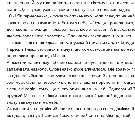
ще не спав. Йому вже набридло лежати в ліжечку і він тихесеньк
встав. Одягнувся, узяв за звичкою картузика, й подався надвір.
«Ой! Як гарнесенько, - сказало слоненятко, коли глянуло на небо. 
захваті почало знімати їх хоботом з неба. «Ось ця - рожевенька, -
до кишені, - а ось ця - помаранчева, мов апельсин. А цю, салат
любить салат і все салатове». Слоник так захопився, що кишен
зірками. Тоді він швидко зняв картузика й почав складати їх туди
Нарешті Тимко стомився й відчув, що сон ось-ось завітає до ньог
ненароком проковтнув Місяць.
А оскільки на нічному небі вже майже не було зірочок, то можна
запанувала навколо. Слоненятко дуже злякалося, але зразу ж п
за одною виймало з картузика, з кишень зірочки й старанно ладна
зорі мерехтіли на небосхилі, слоник вирішив перепочити. Тоді д
зірок, які раділи тому, що знову опинилися на небі. Здивований 
прудкий Місяць колобком викотився з нього й мерщій піднявся на 
знову запанували на небі.
Стомлений, але радісний слоник повертався до своєї домівки. Що
як одразу заснув. І снився йому казковий сон про Місяць, який зі