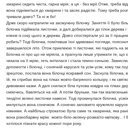
хмарині сидить чиста, гарна мрія, а ця - без мрії.Отже, треба ві
вона підніметься до хмарини і та засяє радістю. Тому треба ро
тривали довго? Та ні ж бо!
Дуже скоро натрапили на засмучену білочку. Заняття її було бі
білочка підіймала листочки, а далі добиралися до гілок дерева 
клеєм із соку цього ж дерева. Довго спостерігали усі за її праце
робить? Тоді білочка, помітивши їхні здивовані погляди, поясни
завершилося літо. Отож приклеюю ті листочки, які падають на з
Білочка ні про що не мріяла, а прагнула лише утримати те, що є
чекала на її мрію, геть знітилася і стала темно-синьою. Замисли
допомогти і білочці, і сонячній каруселі та усім-усім, кому так 
зрештою, послала вона білочці яскравий сон. Заснула білочка,
їй, як стрибає вона на гілках жовто-багряного кольору, і як свят
дивовижні казки. А далі снилася біла пухова ковдра на гілках дер
сміючись, бавляться на ній. А потім бруньки, так-так малесеньке 
тендітні зелені листочки навесні. Тоді прокинулася білочка, усміх
милується вона сонечком. А сонечко заповзято кружляло карусе
ніжними. А найбільш строкатою була саме та хмаринка, яка ран
вона різнобарвну мрію: жовто-біло-зелену-розмаїто-квіткову... І б
хотілося пізнати красу кожної пори року.