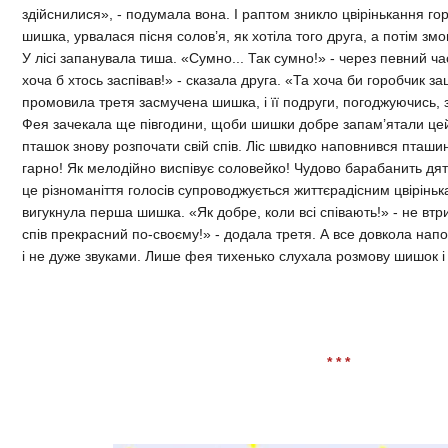
здійснилися», - подумала вона. І раптом зникло цвірінькання г
шишка, урвалася пісня солов’я, як хотіла того друга, а потім змов
У лісі запанувала тиша. «Сумно... Так сумно!» - через певний 
хоча б хтось заспівав!» - сказала друга. «Та хоча би горобчик зац
промовила третя засмучена шишка, і її подруги, погоджуючись, з
Фея зачекала ще півгодини, щоби шишки добре запам’ятали цей
пташок знову розпочати свій спів. Ліс швидко наповнився пташи
гарно! Як мелодійно виспівує соловейко! Чудово барабанить дяте
це різноманіття голосів супроводжується життєрадісним цвіріньк
вигукнула перша шишка. «Як добре, коли всі співають!» - не втр
спів прекрасний по-своєму!» - додала третя. А все довкола нап
і не дуже звуками. Лише фея тихенько слухала розмову шишок і 
* * *