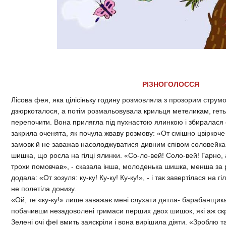
РІЗНОГОЛОССЯ
Лісова фея, яка цілісіньку годину розмовляла з прозорим стру
дзюркоталося, а потім розмальовувала крильця метеликам, геть
перепочити. Вона прилягла під пухнастою ялинкою і збиралася
закрила оченята, як почула жваву розмову: «От смішно цвіркоче
замовк й не заважав насолоджуватися дивним співом соловейка!
шишка, що росла на гілці ялинки. «Со-ло-вей! Соло-вей! Гарно, 
трохи помовчав», - сказала інша, молоденька шишка, менша за 
додала: «От зозуля: ку-ку! Ку-ку! Ку-ку!», - і так завертілася на г
не полетіла донизу.
«Ой, те «ку-ку!» лише заважає мені слухати дятла- барабанщика
побачивши незадоволені гримаси перших двох шишок, які аж скр
Зелені очі феї вмить заяскріли і вона вирішила діяти. «Зроблю 