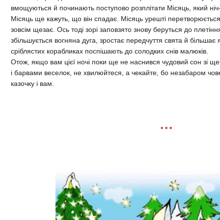
вмощуються й починають поступово розплітати Місяць, який ніч
Місяць ще кажуть, що він спадає. Місяць урешті перетворюється
зовсім щезає. Ось тоді зорі заповзято знову беруться до плетіння
збільшується вогняна дуга, зростає передчуття свята й більшає 
сріблястих корабликах поспішають до солодких снів малюків.
Отож, якщо вам цієї ночі поки ще не наснився чудовий сон зі ще
і барвами веселок, не хвилюйтеся, а чекайте, бо незабаром чо
казочку і вам.
* * *