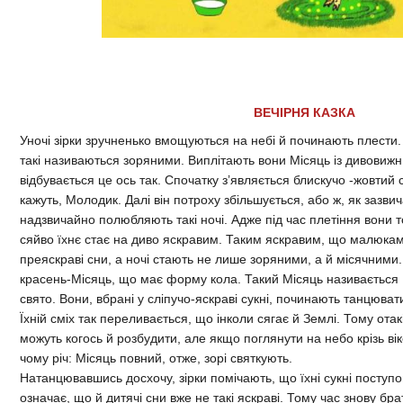
ВЕЧІРНЯ КАЗКА
Уночі зірки зручненько вмощуються на небі й починають плести. А
такі називаються зоряними. Виплітають вони Місяць із дивовижни
відбувається це ось так. Спочатку з’являється блискучо -жовтий 
кажуть, Молодик. Далі він потроху збільшується, або ж, як зазвич
надзвичайно полюбляють такі ночі. Адже під час плетіння вони 
сяйво їхнє стає на диво яскравим. Таким яскравим, що малюкам 
преяскраві сни, а ночі стають не лише зоряними, а й місячними.
красень-Місяць, що має форму кола. Такий Місяць називається П
свято. Вони, вбрані у сліпучо-яскраві сукні, починають танцюват
Їхній сміх так переливається, що інколи сягає й Землі. Тому отак
можуть когось й розбудити, але якщо поглянути на небо крізь вік
чому річ: Місяць повний, отже, зорі святкують.
Натанцювавшись досхочу, зірки помічають, що їхні сукні поступо
означає, що й дитячі сни вже не такі яскраві. Тому час знову бр