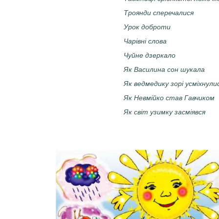
Троянди сперечалися
Урок доброти
Чарівні слова
Чуйне дзеркало
Як Василина сон шукала
Як ведмедику зорі усміхнули
Як Невмійко став Гавчиком
Як світ узимку засміявся