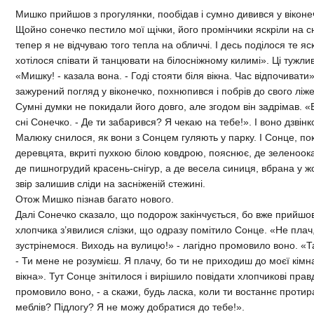
Мишко прийшов з прогулянки, пообідав і сумно дивився у віконеч
Щойно сонечко пестило мої щічки, його промінчики яскріли на сн
тепер я не відчуваю того тепла на обличчі. І десь поділося те яск
хотілося співати й танцювати на білосніжному килимі». Ці тужли
«Мишку! - казала вона. - Годі стояти біля вікна. Час відпочивати
зажурений погляд у віконечко, похнюпився і побрів до свого ліже
Сумні думки не покидали його довго, але згодом він задрімав. «Е
сні Сонечко. - Де ти забарився? Я чекаю на тебе!». І воно дзвінк
Малюку снилося, як вони з Сонцем гуляють у парку. І Сонце, п
деревцята, вкриті пухкою білою ковдрою, пояснює, де зеленоока
де пишногрудий красень-снігур, а де весела синиця, вбрана у ж
звір залишив сліди на засніженій стежині.
Отож Мишко пізнав багато нового.
Далі Сонечко сказало, що подорож закінчується, бо вже прийшов
хлопчика з’явилися слізки, що одразу помітило Сонце. «Не пла
зустрінемося. Виходь на вулицю!» - лагідно промовило воно. «Та
- Ти мене не розумієш. Я плачу, бо ти не приходиш до моєї кімна
вікна». Тут Сонце знітилося і вирішило повідати хлопчикові пра
промовило воно, - а скажи, будь ласка, коли ти востаннє протир
меблів? Підлогу? Я не можу добратися до тебе!».