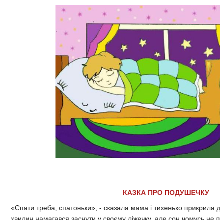
КАЗКА ПРО ПОДУШЕЧКУ
«Спати треба, спатоньки», - сказала мама і тихенько прикрила д
хвилин намагався заснути у своєму ліжечку, але сон чомусь не 