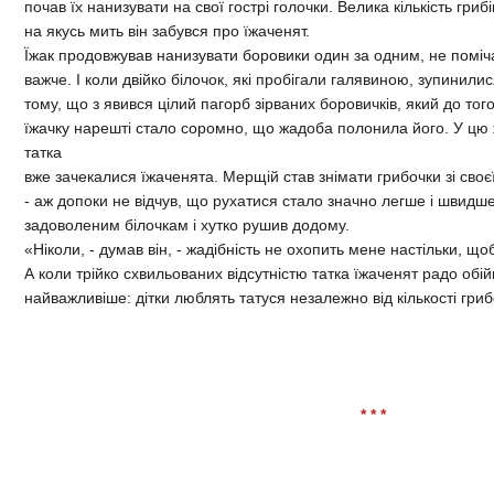
почав їх нанизувати на свої гострі голочки. Велика кількість гриб
на якусь мить він забувся про їжаченят.
Їжак продовжував нанизувати боровики один за одним, не поміч
важче. І коли двійко білочок, які пробігали галявиною, зупинили
тому, що з явився цілий пагорб зірваних боровичків, який до то
їжачку нарешті стало соромно, що жадоба полонила його. У цю 
татка
вже зачекалися їжаченята. Мерщій став знімати грибочки зі своє
- аж допоки не відчув, що рухатися стало значно легше і швидше
задоволеним білочкам і хутко рушив додому.
«Ніколи, - думав він, - жадібність не охопить мене настільки, що
А коли трійко схвильованих відсутністю татка їжаченят радо обій
найважливіше: дітки люблять татуся незалежно від кількості грибоч
* * *