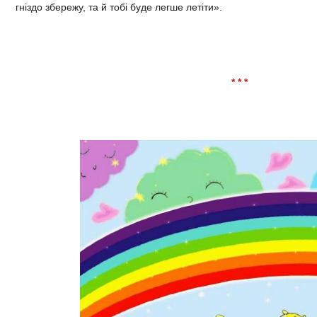
гніздо збережу, та й тобі буде легше летіти».
* * *