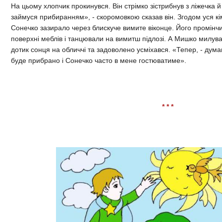
На цьому хлопчик прокинувся. Він стрімко зістрибнув з ліжечка й
займуся прибиранням», - скоромовкою сказав він. Згодом уся к
Сонечко зазирало через блискуче вимите віконце. Його промінчи
поверхні меблів і танцювали на вимитш підлозі. А Мишко милува
дотик сонця на обличчі та задоволено усміхався. «Тепер, - думав 
буде прибрано і Сонечко часто в мене гостюватиме».
* * *