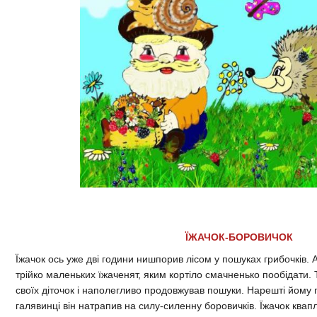
ЇЖАЧОК-БОРОВИЧОК
Їжачок ось уже дві години нишпорив лісом у пошуках грибочків.
трійко маленьких їжаченят, яким кортіло смачненько пообідати. 
своїх діточок і наполегливо продовжував пошуки. Нарешті йому
галявинці він натрапив на силу-силенну боровичків. Їжачок квапл