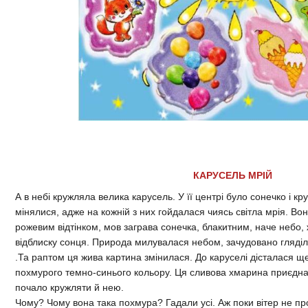
КАРУСЕЛЬ МРІЙ
А в небі кружляла велика карусель. У її центрі було сонечко і 
мінялися, адже на кожній з них гойдалася чиясь світла мрія. Во
рожевим відтінком, мов заграва сонечка, блакитним, наче небо,
відблиску сонця. Природа милувалася небом, зачудовано гляділ
.Та раптом ця жива картина змінилася. До каруселі дісталася щ
похмурого темно-синього кольору. Ця сливова хмарина приєднал
почало кружляти й нею.
Чому? Чому вона така похмура? Гадали усі. Аж поки вітер не п