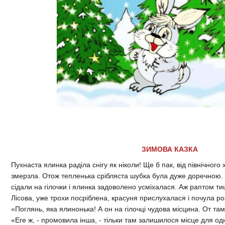
ЗИМОВА КАЗКА
Пухнаста ялинка раділа снігу як ніколи! Ще б пак, від північного 
змерзла. Отож тепленька срібляста шубка була дуже доречною.
сідали на гілочки і ялинка задоволено усміхалася. Аж раптом т
Лісова, уже трохи посріблена, красуня прислухалася і почула р
«Поглянь, яка ялинонька! А он на гілочці чудова місцина. От там
«Еге ж, - промовила інша, - тільки там залишилося місце для одні