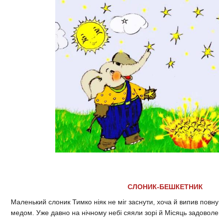
СЛОНИК-БЕШКЕТНИК
Маленький слоник Тимко ніяк не міг заснути, хоча й випив повну
медом. Уже давно на нічному небі сяяли зорі й Місяць задоволе