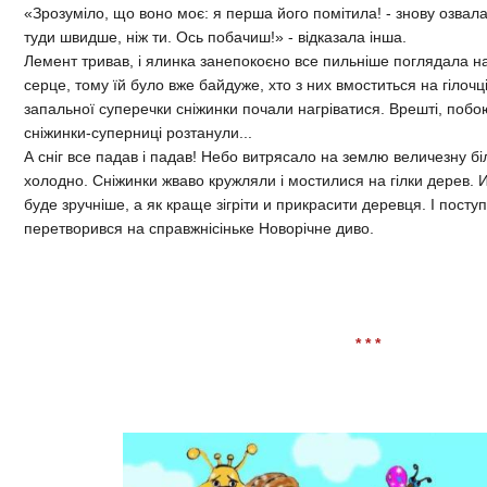
«Зрозуміло, що воно моє: я перша його помітила! - знову озвал
туди швидше, ніж ти. Ось побачиш!» - відказала інша.
Лемент тривав, і ялинка занепокоєно все пильніше поглядала н
серце, тому їй було вже байдуже, хто з них вмоститься на гілочці
запальної суперечки сніжинки почали нагріватися. Врешті, поб
сніжинки-суперниці розтанули...
А сніг все падав і падав! Небо витрясало на землю величезну бі
холодно. Сніжинки жваво кружляли і мостилися на гілки дерев. И
буде зручніше, а як краще зігріти и прикрасити деревця. І посту
перетворився на справжнісіньке Новорічне диво.
* * *