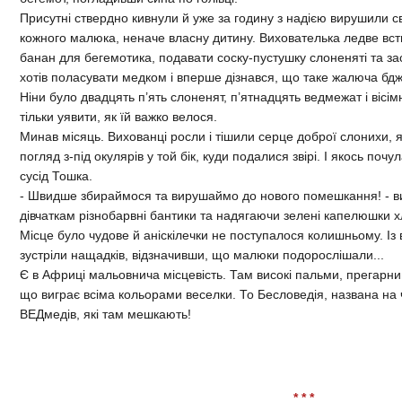
Присутні ствердно кивнули й уже за годину з надією вирушили св
кожного малюка, неначе власну дитину. Вихователька ледве вст
банан для бегемотика, подавати соску-пустушку слоненяті та з
хотів поласувати медком і вперше дізнався, що таке жалюча бд
Ніни було двадцять п’ять слоненят, п’ятнадцять ведмежат і вісі
тільки уявити, як їй важко велося.
Минав місяць. Вихованці росли і тішили серце доброї слонихи, 
погляд з-під окулярів у той бік, куди подалися звірі. І якось поч
сусід Тошка.
- Швидше збираймося та вирушаймо до нового помешкання! - ви
дівчаткам різнобарвні бантики та надягаючи зелені капелюшки 
Місце було чудове й аніскілечки не поступалося колишньому. Із
зустріли нащадків, відзначивши, що малюки подорослішали...
Є в Африці мальовнича місцевість. Там високі пальми, прегарни
що виграє всіма кольорами веселки. То Бесловедія, названа на 
ВЕДмедів, які там мешкають!
* * *