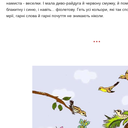
намиста - веселки. І мала диво-райдуга й червону смужку, й пом
блакитну і синю, і навіть... фіолетову. Геть усі кольори, які так
мрії, гарні слова й гарні почуття не зникають ніколи.
* * *