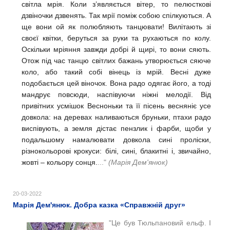
світла мрія. Коли з’являється вітер, то пелюсткові
дзвіночки дзвенять. Так мрії поміж собою спілкуються. А
ще вони ой як полюбляють танцювати! Вилітають зі
своєї квітки, беруться за руки та рухаються по колу.
Оскільки мріяння завжди добрі й щирі, то вони сяють.
Отож під час танцю світлих бажань утворюється сяюче
коло, або такий собі вінець із мрій. Весні дуже
подобається цей віночок. Вона радо одягає його, а тоді
мандрує повсюди, наспівуючи ніжні мелодії. Від
привітних усмішок Весноньки та її пісень весняніє усе
довкола: на деревах наливаються бруньки, птахи радо
виспівують, а земля дістає пензлик і фарби, щоби у
подальшому намалювати довкола сині проліски,
різнокольорові крокуси: білі, сині, блакитні і, звичайно,
жовті – кольору сонця.
..."
(Марія Дем'янюк)
20-03-2022
Марія Дем'янюк. Добра казка «Справжній друг»
"Це був Тюльпановий ельф. І