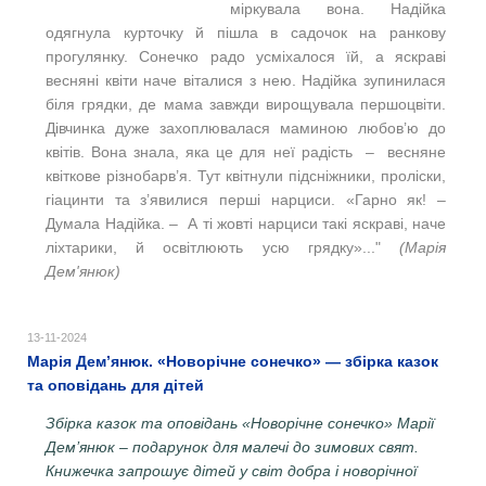
міркувала вона. Надійка
одягнула курточку й пішла в садочок на ранкову
прогулянку. Сонечко радо усміхалося їй, а яскраві
весняні квіти наче віталися з нею. Надійка зупинилася
біля грядки, де мама завжди вирощувала першоцвіти.
Дівчинка дуже захоплювалася маминою любов’ю до
квітів. Вона знала, яка це для неї радість – весняне
квіткове різнобарв’я. Тут квітнули підсніжники, проліски,
гіацинти та з’явилися перші нарциси. «Гарно як! –
Думала Надійка. – А ті жовті нарциси такі яскраві, наче
ліхтарики, й освітлюють усю грядку»..."
(Марія
Дем'янюк)
13-11-2024
Марія Дем’янюк. «Новорічне сонечко» — збірка казок
та оповідань для дітей
Збірка казок та оповідань «Новорічне сонечко» Марії
Дем’янюк – подарунок для малечі до зимових свят.
Книжечка запрошує дітей у світ добра і новорічної