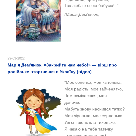
Так люблю свою бабусю!.."
(Марія Дем'янюк)
29-03-2022
Марія Дем'янюк. «Закрийте нам небо!» — вірш про
російське вторгнення в Україну (відео)
"Моє сонечко, моя квітонька,
Моя радість, моє зайченятко,
Чом всміхаєшся, моя
донечко,
Мабуть знову наснився татко?
Моя зіронька, моє серденько
Уві сні шепотіла тихенько:
Я чекаю на тебе татечку
І молюся щодня, як і