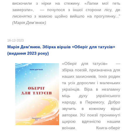
вискочили з нірки на стежину. «Лапки мої геть
замерзли», — почулося з іншої сторони лісу, де
лисенятко з мамою щойно вийшло на прогулянку..."
(Марія Дем'янюк)
16-12-2023
Марія Дем’янюк. Збірка віршів «Оберіг для татусів»
(видання 2023 року)
«Оберіг для татусів» —
збірка поезій, призначена для
наших захисників, їхніх родин
та усіх дорослих і маленьких
українців. Віра в незламну
міць духу українського
народу, в Перемогу, Добро
звучить в кожному вірші
авторки. Усі поезії проникнуті
щирою вдячністю нашим
воїнам. Книга-оберіг