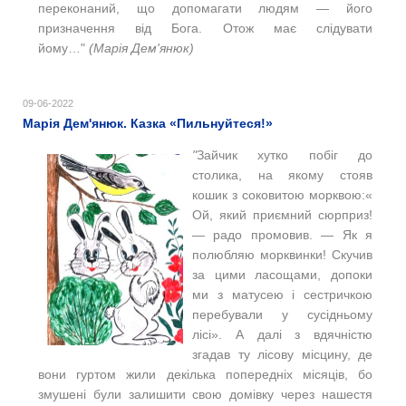
переконаний, що допомагати людям — його
призначення від Бога. Отож має слідувати
йому…"
(Марія Дем'янюк
)
09-06-2022
Марія Дем'янюк. Казка «Пильнуйтеся!»
"
Зайчик хутко побіг до
столика, на якому стояв
кошик з соковитою морквою:«
Ой, який приємний сюрприз!
— радо промовив. — Як я
полюбляю морквинки! Скучив
за цими ласощами, допоки
ми з матусею і сестричкою
перебували у сусідньому
лісі». А далі з вдячністю
згадав ту лісову місцину, де
вони гуртом жили декілька попередніх місяців, бо
змушені були залишити свою домівку через нашестя