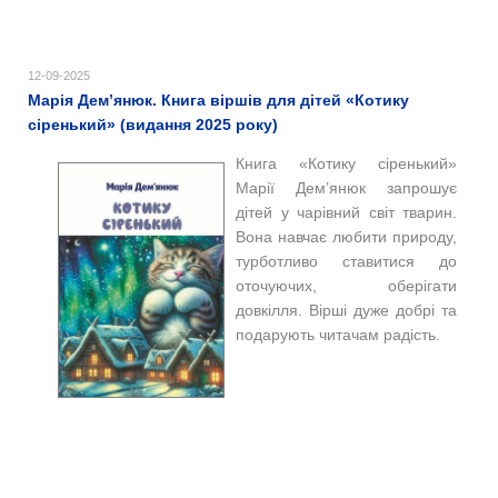
12-09-2025
Марія Дем’янюк. Книга віршів для дітей «Котику
сіренький» (видання 2025 року)
Книга «Котику сіренький»
Марії Дем’янюк запрошує
дітей у чарівний світ тварин.
Вона навчає любити природу,
турботливо ставитися до
оточуючих, оберігати
довкілля. Вірші дуже добрі та
подарують читачам радість.