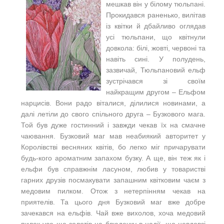
мешкав він у білому тюльпані.
Прокидався раненько, вилітав
із квітки й дбайливо оглядав
усі тюльпани, що квітнули
довкола: білі, жовті, червоні та
навіть сині. У полудень,
зазвичай, Тюльпановий ельф
зустрічався зі своїм
найкращим другом – Ельфом
нарцисів. Вони радо віталися, ділилися новинами, а
далі летіли до свого спільного друга – Бузкового мага.
Той був дуже гостинний і завжди чекав їх на смачне
чаювання. Бузковий маг мав неабиякий авторитет у
Королівстві весняних квітів, бо легко міг причарувати
будь-кого ароматним запахом бузку. А ще, він теж як і
ельфи був справжнім ласуном, любив у товаристві
гарних друзів посмакувати запашним квітковим чаєм з
медовим пилком. Отож з нетерпінням чекав на
приятелів. Та цього дня Бузковий маг вже добре
зачекався на ельфів. Чай вже вихолов, хоча медовий
пилок усе ще золотів на блюдечку в надії, що невдовзі