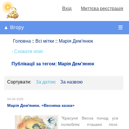
Вхід
Миттєва реєстрація
▲ Вгору
☰
Головна
::
Всі мітки
::
Марія Дем'янюк
- Сховати опис
Публікації за тегом:
Марія Дем'янюк
Сортувати:
За датою
За назвою
04-04-2026
Марія Дем'янюк. «Весняна казка»
"Красуня Весна понад усе
полюбляє пташині пісні.