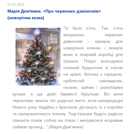
01-01-2026
Марія Дем'янюк. «Про червоних дзвіночків»
(новорічна казка)
"Їх було п’ять. Так, п’ять
вишуканих червоних
дзвіночків – прикрас для
новорічної ялинки, і лежали
вони в яскравій коробці для
іграшок. Поруч знаходився
скляний будиночок зі снігом
на крівлі, білочка з горішком,
сріблястий самоварчик,
гномик, зайчик і різнобарвні
кульки, а ще довгі барвисті бурульки. Всі вони
терпеливо чекали тієї радісної митті, коли напередодні
Нового року Надійка з братиком дістануть їх з коробки
та прикрашатимуть ялинку. Тоді іграшки будуть радісно
гомоніти поміж собою на гілках і милуватися яскравим
сяйвом гірлянд..."
(Марія Дем'янюк)