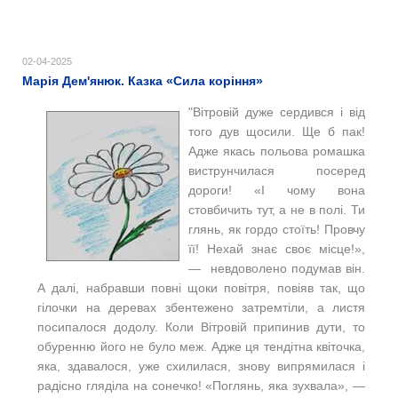
02-04-2025
Марія Дем'янюк. Казка «Сила коріння»
"Вітровій дуже сердився і від
того дув щосили. Ще б пак!
Адже якась польова ромашка
виструнчилася посеред
дороги! «І чому вона
стовбичить тут, а не в полі. Ти
глянь, як гордо стоїть! Провчу
її! Нехай знає своє місце!»,
— невдоволено подумав він.
А далі, набравши повні щоки повітря, повіяв так, що
гілочки на деревах збентежено затремтіли, а листя
посипалося додолу. Коли Вітровій припинив дути, то
обуренню його не було меж. Адже ця тендітна квіточка,
яка, здавалося, уже схилилася, знову випрямилася і
радісно гляділа на сонечко! «Поглянь, яка зухвала», —