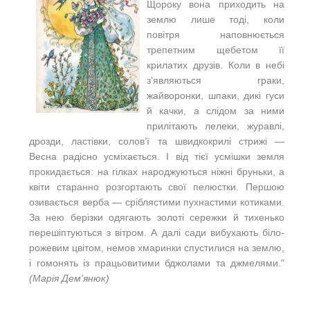
Щороку вона приходить на
землю лише тоді, коли
повітря наповнюється
трепетним щебетом її
крилатих друзів. Коли в небі
з’являються граки,
жайворонки, шпаки, дикі гуси
й качки, а слідом за ними
прилітають лелеки, журавлі,
дрозди, ластівки, солов’ї та швидкокрилі стрижі —
Весна радісно усміхається. І від тієї усмішки земля
прокидається: на гілках народжуються ніжні бруньки, а
квіти старанно розгортають свої пелюстки. Першою
озивається верба — сріблястими пухнастими котиками.
За нею берізки одягають золоті сережки й тихенько
перешіптуються з вітром. А далі сади вибухають біло-
рожевим цвітом, немов хмаринки спустилися на землю,
і гомонять із працьовитими бджолами та джмелями."
(Марія Дем'янюк)