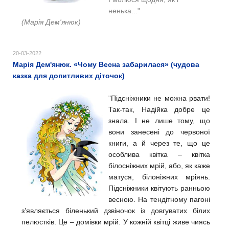
ненька..."
(Марія Дем'янюк)
20-03-2022
Марія Дем'янюк. «Чому Весна забарилася» (чудова
казка для допитливих діточок)
"
Підсніжники не можна рвати!
Так-так, Надійка добре це
знала. І не лише тому, що
вони занесені до червоної
книги, а й через те, що це
особлива квітка – квітка
білосніжних мрій, або, як каже
матуся, білоніжних мріянь.
Підсніжники квітують ранньою
весною. На тендітному пагоні
з’являється біленький дзвіночок із довгуватих білих
пелюстків. Це – домівки мрій. У кожній квітці живе чиясь