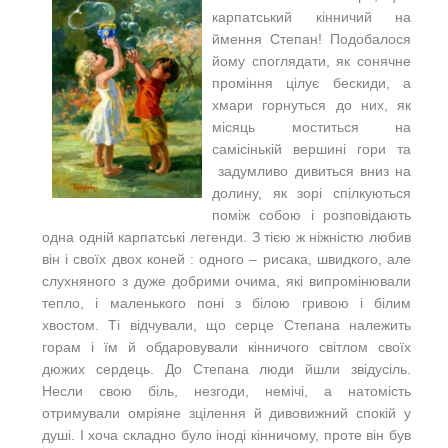
карпатський кінничий на
ймення Степан! Подобалося
йому споглядати, як сонячне
проміння цілує бескиди, а
хмари горнуться до них, як
місяць моститься на
самісінькій вершині гори та
задумливо дивиться вниз на
долину, як зорі спілкуються
поміж собою і розповідають
одна одній карпатські легенди. З тією ж ніжністю любив
він і своїх двох коней : одного – рисака, швидкого, але
слухняного з дуже добрими очима, які випромінювали
тепло, і маленького поні з білою гривою і білим
хвостом. Ті відчували, що серце Степана належить
горам і їм й обдаровували кінничого світлом своїх
дюжих сердець. До Степана люди йшли звідусіль.
Несли свою біль, незгоди, немічі, а натомість
отримували омріяне зцілення й дивовижний спокій у
душі. І хоча складно було іноді кінничому, проте він був