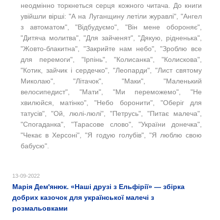
неодмінно торкнеться серця кожного читача. До книги
увійшли вірші: "А на Луганщину летіли журавлі", "Ангел
з автоматом", "Відбудуємо", "Він мене обороняє",
"Дитяча молитва", "Для зайченят", "Дякую, рідненька",
"Жовто-блакитна", "Закрийте нам небо", "Зроблю все
для перемоги", "Ірпінь", "Колисанка", "Колискова",
"Котик, зайчик і сердечко", "Леопарди", "Лист святому
Миколаю", "Літачок", "Маки", "Маленький
велосипедист", "Мати", "Ми переможемо", "Не
хвилюйся, матінко", "Небо боронити", "Оберіг для
татусів", "Ой, люлі-люлі", "Петрусь", "Питає малеча",
"Спогаданка", "Тарасове слово", "України донечка",
"Чекає в Херсоні", "Я годую голубів", "Я люблю свою
бабусю".
13-09-2022
Марія Дем'янюк. «Наші друзі з Ельфірії» — збірка
добрих казочок для української малечі з
розмальовками