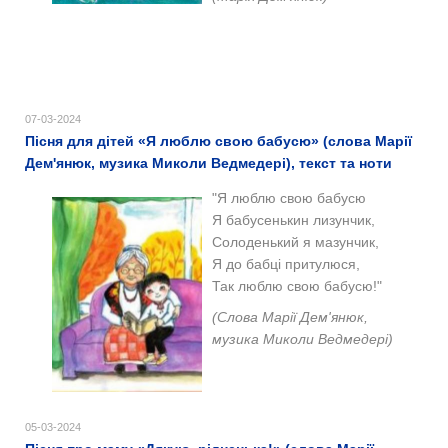
07-03-2024
Пісня для дітей «Я люблю свою бабусю» (слова Марії
Дем'янюк, музика Миколи Ведмедері), текст та ноти
"
Я люблю свою бабусю
Я бабусенькин лизунчик,
Солоденький я мазунчик,
Я до бабці притулюся,
Так люблю свою бабусю!"
(Слова Марії Дем'янюк,
музика Миколи Ведмедері)
05-03-2024