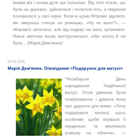
мовив він і почав дути ще сильніше. Від того птахи, що
були на деревах, здійнялися і полетіли геть, а тваринки
поховалися у свої нірки. Коли ж щоки Вітровія здулися,
він зверхньо глянув на ромашку. «Ну як воно?», —
збирався запитати, але від подиву на мить зупинився.
Ніжна квіточка знову виструнчилася, ніби нічого й не
було...
(Марія Дем'янюк)
02-04-2025
Марія Дем'янюк. Оповідання «Подарунок для матусі»
"Незабаром День
народження Надійчиної
матусі. Отож дівчинка була
поміркованою і думала вона
про дарунок для мами. «Хочу
подарувати матінці щось
особливе, щоби зігрівало її
серденько та викликало
усмішку на обличчі», —