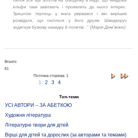
ельфи таки завітають і проявлять до нього інтерес.
Зрештою терпець у мага увірвався і він вирішив
розвідати, що скоїлося у його друзів. Швидкоруч
зодягнув бузкову накидку й полетів..."
(
Марія Дем'янюк)
Всього:
61
Поточна сторінка: 1
1
2
3
4
Топ-теми
УСІ АВТОРИ – ЗА АБЕТКОЮ
Художня література
Літературні твори для дітей
Вірші для дітей та дорослих (за авторами та темами)