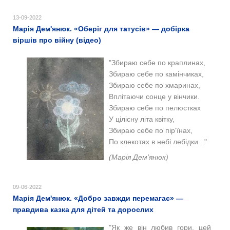
13-09-2022
Марія Дем'янюк. «Оберіг для татусів» — добірка
віршів про війну (відео)
"Збираю себе по краплинах,
Збираю себе по камінчиках,
Збираю себе по хмаринах,
Вплітаючи сонце у вінчики.
Збираю себе по пелюстках
У цілісну літа квітку,
Збираю себе по пір'їнах,
По клекотах в небі лебідки..."
(Марія Дем'янюк)
09-06-2022
Марія Дем'янюк. «Добро завжди перемагає» —
правдива казка для дітей та дорослих
"Як же він любив гори, цей