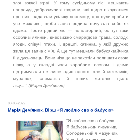
злої вовчої зграї. У тому сусідньому лісі мешкають
напрочуд доброзичливі тварини, які щиро піклувалися
про них: надавали усіляку допомогу, прагнули зробити
усе можливе, щоби заяча родина почувала себе як
вдома. Проте рідний ліс — неповторний, бо тут таки
особливі ялинки, дивовижно смарагдова трава, солодкі
ягоди, співучі птахи. І, врешті, хатинка, у якій дружно
жила ця заяча сім’я. А ще тут мешкали бабуся-зайчиха
й дідусь-заєць. Вони нізащо не захотіли полишати свою
нірку, а у складні часи хоробрим словом і діями
підтримували не лише один одного, але й метеликів,
мурашок, слимачків й інших жителів цього
лісу...
."
(Марія Дем'янюк)
08-06-2022
Марія Дем'янюк. Вірш «Я люблю свою бабусю»
"Я люблю свою бабусю
Я бабусенькин лизунчик,
Солоденький я мазунчик,
Я до бабці притулюся,