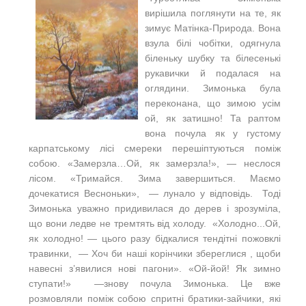
вирішила поглянути на те, як
зимує Матінка-Природа. Вона
взула білі чобітки, одягнула
біленьку шубку та білесенькі
рукавички й подалася на
оглядини. Зимонька була
переконана, що зимою усім
ой, як затишно! Та раптом
вона почула як у густому
карпатському лісі смереки перешіптуються поміж
собою. «Замерзла…Ой, як замерзла!», — неслося
лісом. «Тримайся. Зима завершиться. Маємо
дочекатися Весноньки», — лунало у відповідь. Тоді
Зимонька уважно придивилася до дерев і зрозуміла,
що вони ледве не тремтять від холоду. «Холодно...Ой,
як холодно! — цього разу бідкалися тендітні пожовклі
травинки, — Хоч би наші корінчики збереглися , щоби
навесні з’явилися нові пагони». «Ой-йой! Як зимно
ступати!» —знову почула Зимонька. Це вже
розмовляли поміж собою спритні братики-зайчики, які