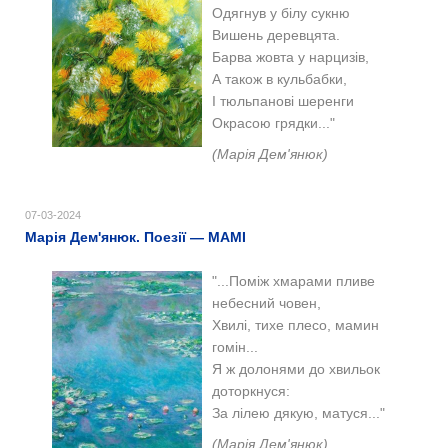
Одягнув у білу сукню
Вишень деревцята.
Барва жовта у нарцизів,
А також в кульбабки,
І тюльпанові шеренги
Окрасою грядки..."
(Марія Дем'янюк)
07-03-2024
Марія Дем'янюк. Поезії — МАМІ
"...Поміж хмарами пливе
небесний човен,
Хвилі, тихе плесо, мамин
гомін...
Я ж долонями до хвильок
доторкнуся:
За лілею дякую, матуся..."
(Марія Дем'янюк)