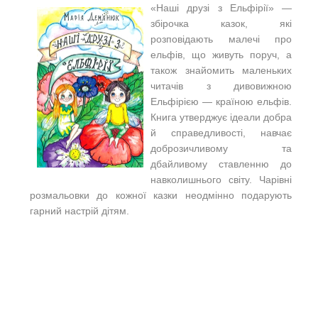
«Наші друзі з Ельфірії» —
збірочка казок, які
розповідають малечі про
ельфів, що живуть поруч, а
також знайомить маленьких
читачів з дивовижною
Ельфірією — країною ельфів.
Книга утверджує ідеали добра
й справедливості, навчає
доброзичливому та
дбайливому ставленню до
навколишнього світу. Чарівні
розмальовки до кожної казки неодмінно подарують
гарний настрій дітям.