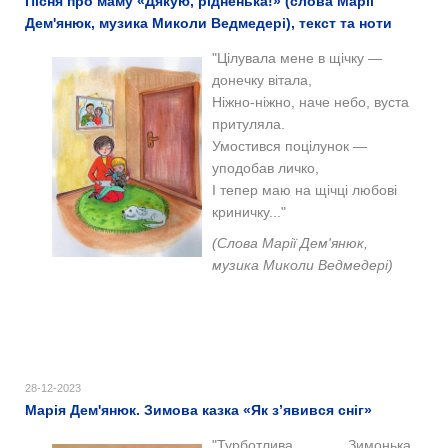
Пісня про маму «Дякую, рідненька!» (слова Марії
Дем'янюк, музика Миколи Ведмедері), текст та ноти
"Цілувала мене в щічку —
донечку вітала,
Ніжно-ніжно, наче небо, вуста
притуляла.
Умостився поцілунок —
уподобав личко,
І тепер маю на щічці любові
криничку..."
(Слова Марії Дем'янюк,
музика Миколи Ведмедері)
28-12-2023
Марія Дем'янюк. Зимова казка «Як з’явився сніг»
"Турботлива Зимонька