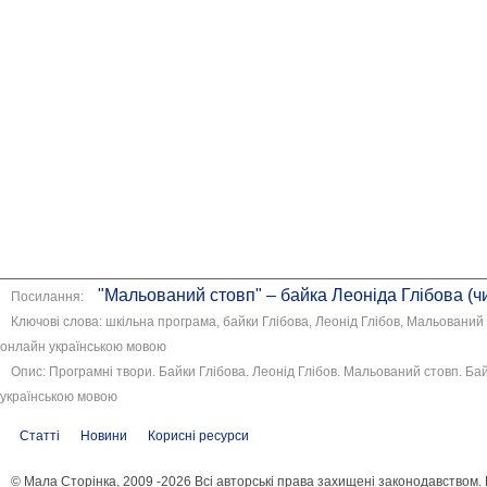
"Мальований стовп" – байка Леоніда Глібова (чи
Посилання:
Ключові слова: шкільна програма, байки Глібова, Леонід Глібов, Мальований с
онлайн українською мовою
Опис: Програмні твори. Байки Глібова. Леонід Глібов. Мальований стовп. Бай
українською мовою
Статті
Новини
Корисні ресурси
© Мала Сторінка, 2009 -2026 Всі авторські права захищені законодавством