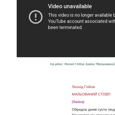
На відео: Леонід Глібов.
Байка
"Мальований
Леонід Глібов
МАЛЬОВАНИЙ СТОВП
(байка)
Обридла дневі суєта люд
Спустився він спочити в т