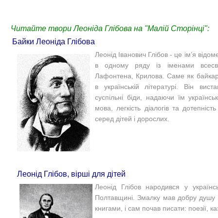
Читайте твори Леоніда Глібова на "Малій Сторінці":
Байки Леоніда Глібова
Леонід Іванович Глібов - це ім’я відом
в одному ряду із іменами всесвіт
Лафонтена, Крилова. Саме як байкар
в українській літературі. Він вист
суспільні біди, надаючи їм українс
мова, легкість діалогів та дотепніс
серед дітей і дорослих.
Леонід Глібов, вірші для дітей
Леонід Глібов народився у українс
Полтавщині. Змалку мав добру душу 
книгами, і сам почав писати: поезії, ка