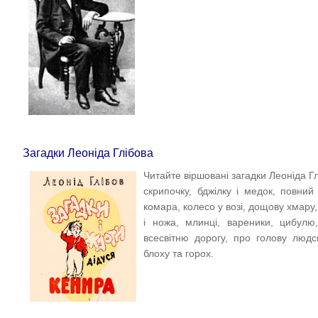
Загадки Леоніда Глібова
Читайте віршовані загадки Леоніда Г
скрипочку, бджілку і медок, повний 
комара, колесо у возі, дощову хмару, 
і ножа, млинці, вареники, цибулю,
всесвітню дорогу, про голову людс
блоху та горох.