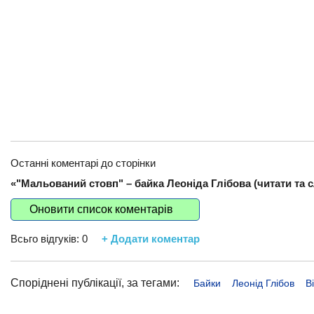
Останні коментарі до сторінки
«"Мальований стовп" – байка Леоніда Глібова (читати та с
Оновити список коментарів
Всьго відгуків:
0
+ Додати коментар
Споріднені публікації, за тегами:
Байки
Леонід Глібов
В