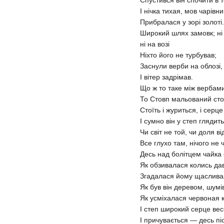
І нічка тихая, мов чарівни
Прибралася у зорі золоті.
Широкий шлях замовк; ні
ні на возі
Ніхто його не турбував;
Заснули верби на облозі,
І вітер задрімав.
Що ж то таке між вербами
То Стовп мальований стої
Стоїть і журиться, і серце
І сумно він у степ глядить
Чи світ не той, чи доля в
Все глухо там, нічого не 
Десь над болітцем чайка 
Як обзивалася колись дав
Згадалася йому щаслива
Як був він деревом, шумів
Як усміхалася червоная 
І степ широкий серце вес
І причувається — десь пі