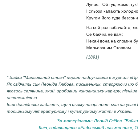
Лунає: "Ой гук, мамо, гук!.
І сльози капають холодно
Кругом його гуде безсонн
На сей раз вибачайте, л
Се баєчка не вам;
Нехай вона на спомин б
Мальованим Стовпам.
(1891)
* Байка "Мальований стовп" перше надрукована в журналі «Пра
Як свідчить син Леоніда Глібова, письменник, створюючи цю ба
якогось селянина, який, зробивши чиновницьку кар'єру, пізніш
незалежністю.
Інші дослідники гадають, що в цьому творі поет мав на увазі
тодішньому літературному і культурному житті в Україні.
За матеріалами: Леонід Глібов. "Байки 
Київ, видавництво «Радянський письменник», 19