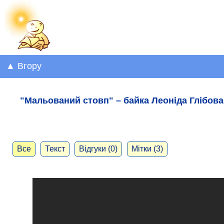
▲ Вгору
"Мальований стовп" – байка Леоніда Глібова 
Все
Текст
Відгуки (0)
Мітки (3)