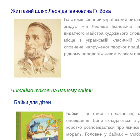
Життєвий шлях Леоніда Івановича Глібова
Багатомільйонний український читач
згадує ім’я Леоніда Івановича Гл
видатного майстра художнього слова
місце в українській класичній л
сповнене напруженої творчої прац
рідному народові «живим словом пра
Читаймо також на нашому сайті:
Байки для дітей
Байки – це стислі та лаконічні, а
оповідання. Вони складаються з д
коротко розповідається про якийсь
мораль. Головне у байках – глиб