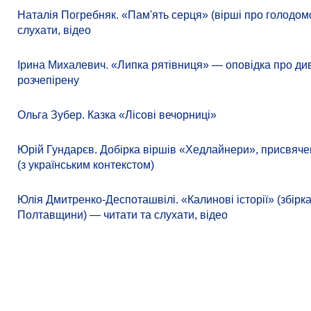
Наталія Погребняк. «Пам'ять серця» (вірші про голодомор
слухати, відео
Ірина Михалевич. «Липка рятівниця» — оповідка про д
розчепірену
Ольга Зубер. Казка «Лісові вечорниці»
Юрій Гундарєв. Добірка віршів «Хедлайнери», присвячен
(з українським контекстом)
Юлія Дмитренко-Деспоташвілі. «Калинові історії» (збірк
Полтавщини) — читати та слухати, відео