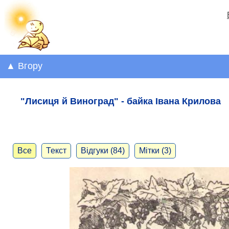
▲ Вгору
"Лисиця й Виноград" - байка Івана Крилова
Все
Текст
Відгуки (84)
Мітки (3)