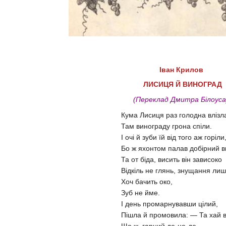
Іван Крилов
ЛИСИЦЯ Й ВИНОГРАД
(Переклад Дмитра Білоуса
Кума Лисиця раз голодна влізла
Там винограду грона спіли.
І очі й зуби їй від того аж горіли
Бо ж яхонтом палав добірний в
Та от біда, висить він зависоко
Відкіль не глянь, знущання лиш
Хоч бачить око,
Зуб не йме.
І день промарнувавши цілий,
Пішла й промовила: — Та хай в
Що ж, гарний де-не-де,