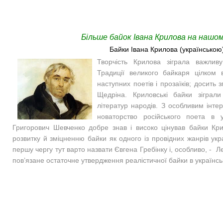
Більше байок Івана Крилова на нашом
Байки Івана Крилова (українською
Творчість Крилова зіграла важливу
Традиції великого байкаря цілком в
наступних поетів і прозаїків; досить 
Щедріна. Криловські байки зіграл
літератур народів. З особливим інт
новаторство російського поета в ук
Григорович Шевченко добре знав і високо цінував байки Кри
розвитку й зміцненню байки як одного із провідних жанрів укра
першу чергу тут варто назвати Євгена Гребінку і, особливо, - Л
пов’язане остаточне утвердження реалістичної байки в українськ