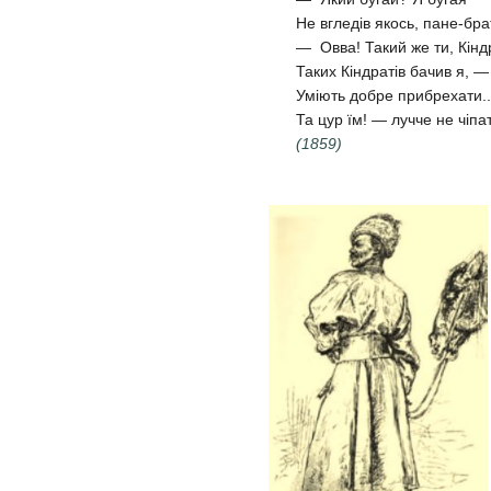
Не вгледів якось, пане-брат
— Овва! Такий же ти, Кінд
Таких Кіндратів бачив я, —
Уміють добре прибрехати..
Та цур їм! — лучче не чіпа
(1859)