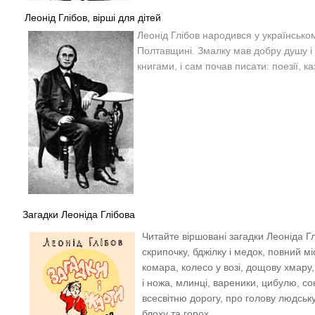
Леонід Глібов, вірші для дітей
Леонід Глібов народився у українсько
Полтавщині. Змалку мав добру душу і
книгами, і сам почав писати: поезії, ка
Загадки Леоніда Глібова
Читайте віршовані загадки Леоніда Г
скрипочку, бджілку і медок, повний міс
комара, колесо у возі, дощову хмару, 
і ножа, млинці, вареники, цибулю, соки
всесвітню дорогу, про голову людську
блоху та горох.