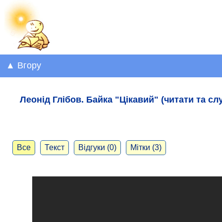
▲ Вгору
Леонід Глібов. Байка "Цікавий" (читати та сл
Все
Текст
Відгуки (0)
Мітки (3)