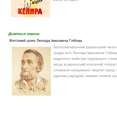
Дивіться також:
Життєвий шлях Леоніда Івановича Глібова
Багатомільйонний український читач
згадує ім’я Леоніда Івановича Глібов
видатного майстра художнього слова
місце в українській класичній літера
сповнене напруженої творчої праці
рідному народові «живим словом пра