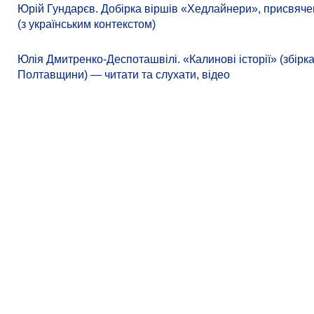
Юрій Гундарєв. Добірка віршів «Хедлайнери», присвячен
(з українським контекстом)
Юлія Дмитренко-Деспоташвілі. «Калинові історії» (збірк
Полтавщини) — читати та слухати, відео