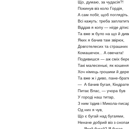
Що, думаю, за чудасія?!
Покинув віз коло Гордія,
А сам побіг, щоб поглядіть.
Всі кажуть: треба заплатит
Віддав я копу — нігде дітись
Та вже ж було на що й див
Яких я бачив там звірюк,
Довготелесих та страшних 
Комашечок... А овечата!
Подивишся — аж сміх бере
Такі малесенькі, як кошенят
Хоч німець грошики й дере
Та вже ж і диво, пане-брат
— А бачив бугая, Кіндрат
Питає Влас, — учора був
У городі наш титар,
З ним їздив і Микола-писар
Од них я чув,
Що є бугай над бугаями,
Неначе добрий віз з снопам
— Який бугай? Я бугая