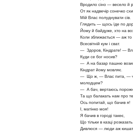
Вродило сіно — весело й р
От як надвечір сонечко сх
Мій Влас полуднувати сів.
Глядить — щось їде по доро
Йому й байдуже, хто на возі
Коли зближається — аж то 
Всесвітній кум і сват.
— Здоров, Кіндрате! — Вл
Куди се бог носив?
— А на базар пашню вози
Кіндрат йому мовляє.
— Що ж, — Влас пита, — 
молодцем?
— А бач, вертаюсь порожн
Та що балакать нам про теє
Ось попитай, що бачив я!
І, матінко моя!
Я бачив в городі такеє,
Що тільки в казці розказать
Дивлюся — люди аж кишать