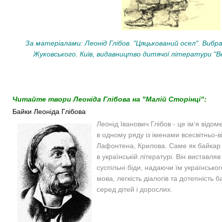
За матеріалами: Леонід Глібов. "Цяцькований осел". Виб
Жуковського. Київ, видавництво дитячої літератури "Вес
Читайте твори Леоніда Глібова на "Малій Сторінці":
Байки Леоніда Глібова
Леонід Іванович Глібов - це ім’я відом
в одному ряду із іменами всесвітньо-в
Лафонтена, Крилова. Саме як байкар 
в українській літературі. Він виставля
суспільні біди, надаючи їм українсько
мова, легкість діалогів та дотепність
серед дітей і дорослих.