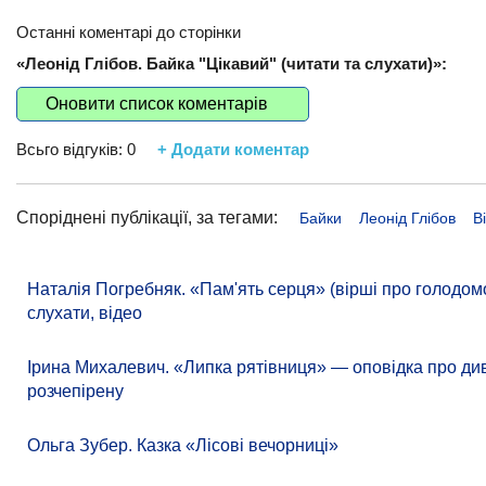
Останні коментарі до сторінки
«Леонід Глібов. Байка "Цікавий" (читати та слухати)»:
Оновити список коментарів
Всьго відгуків:
0
+ Додати коментар
Споріднені публікації, за тегами:
Байки
Леонід Глібов
В
Наталія Погребняк. «Пам'ять серця» (вірші про голодомор
слухати, відео
Ірина Михалевич. «Липка рятівниця» — оповідка про д
розчепірену
Ольга Зубер. Казка «Лісові вечорниці»