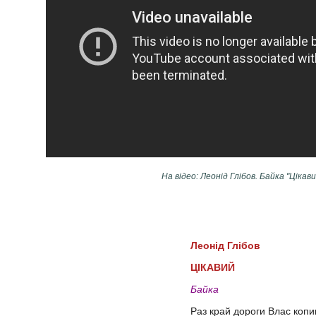
На відео: Леонід Глібов. Байка "Цікави
Леонід Глібов
ЦІКАВИЙ
Байка
Раз край дороги Влас копи