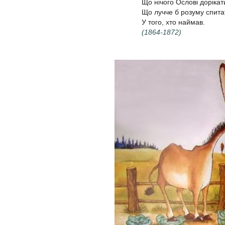
Що нічого Ослові дорікат
Що лучче б розуму спита
У того, хто наймав.
(1864-1872)