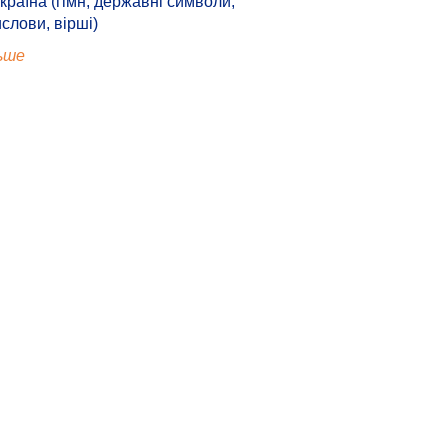
країна (гімн, державні символи,
ислови, вірші)
ьше