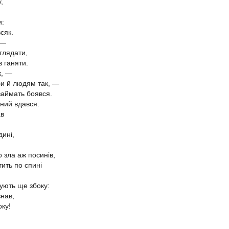
,
и:
сяк.
 —
глядати,
в ганяти.
к,
—
 би й людям так,
—
займать боявся.
ний вдався:
ав
дині,
о зла аж посинів,
тить по спині
кують ще збоку:
знав,
оку!