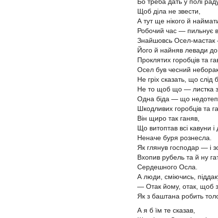
Бо треба дать у полі раду
Щоб діла не звести,
А тут ще нікого й наймат
Робочий час — пильнує в
Знайшовсь Осел-мастак
Його й найняв левади до
Проклятих горобців та га
Осел був чесний небора
Не гріх сказать, що слід
Не то щоб що — листка 
Одна біда — що недотеп
Шкодливих горобців та г
Він щиро так ганяв,
Що витоптав всі кавуни і 
Неначе буря рознесла.
Як глянув господар — і з
Вхопив рубель та й ну га
Сердешного Осла.
А люди, сміючись, підда
— Отак йому, отак, щоб 
Як з баштана робить тол
А я б їм те сказав,