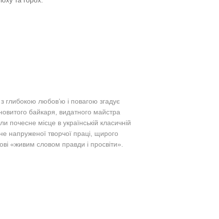
 з глибокою любов’ю і повагою згадує
ановитого байкаря, видатного майстра
ли почесне місце в українській класичній
не напруженої творчої праці, щирого
ві «живим словом правди і просвіти».