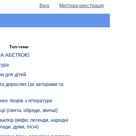
Вхід
Миттєва реєстрація
Топ-теми
 ЗА АБЕТКОЮ
тура
ри для дітей
 та дорослих (за авторами та
их творів з літератури
ції (свята, обряди, звичаї)
ьклор (міфи, легенди, народні
лади, думи, пісні)