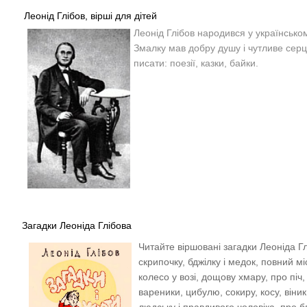
Леонід Глібов, вірші для дітей
Леонід Глібов народився у українсько
Змалку мав добру душу і чутливе серц
писати: поезії, казки, байки.
Загадки Леоніда Глібова
Читайте віршовані загадки Леоніда Г
скрипочку, бджілку і медок, повний міс
колесо у возі, дощову хмару, про піч,
вареники, цибулю, сокиру, косу, віник
людську і правдивого чоловіка, про б