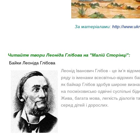
За матеріалами:
http://www.ukr
Читайте твори Леоніда Глібова на "Малій Сторінці":
Байки Леоніда Глібова
Леонід Іванович Глібов - це ім’я відо
ряду із іменами всесвітньо-відомих б
як байкар Глібов здобув широке визнан
на посміховисько одвічні суспільні бі
Жива, багата мова, легкість діалогів 
серед дітей і дорослих.