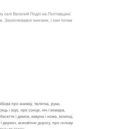
му селі Веселий Поділ на Полтавщині.
е. Захоплювався книгами, і сам почав
лібова про
книжку, телятка, руки,
яць і зорі, про сонце, ніч і комара,
 багаття і димок, кавуна і ножа, млинці,
 і деркач, всесвітню дорогу, про голову
лоху та горох.