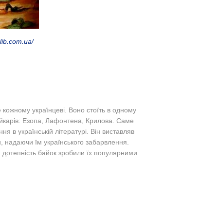
lib.com.ua/
ме кожному українцеві. Воно стоїть в одному
айкарів: Езопа, Лафонтена, Крилова. Саме
ня в українській літературі. Він виставляв
ди, надаючи їм українського забарвлення.
та дотепність байок зробили їх популярними