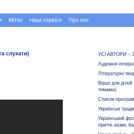
и
Мітки
Наші сервіси
Про нас
та слухати)
УСІ АВТОРИ –
Художня літера
Літературні тво
Вірші для дітей
темами)
Список програмн
Українські тради
Український фол
притчі, казки, ба