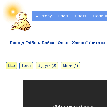
▲ Вгору
Блоги
Статті
Новин
Леонід Глібов. Байка "Осел і Хазяїн" (читати 
Все
Текст
Відгуки (0)
Мітки (4)