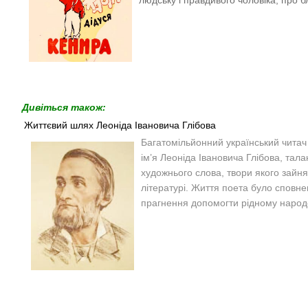
Дивіться також:
Життєвий шлях Леоніда Івановича Глібова
Багатомільйонний український читач
ім’я Леоніда Івановича Глібова, тал
художнього слова, твори якого зайня
літературі. Життя поета було сповне
прагнення допомогти рідному народо