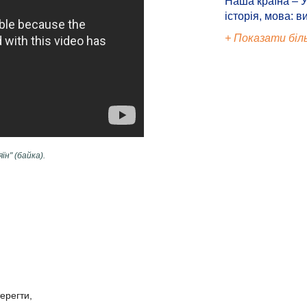
Наша країна – У
історія, мова: в
+ Показати біл
їн" (байка).
ерегти,