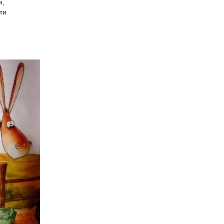
и,
ти