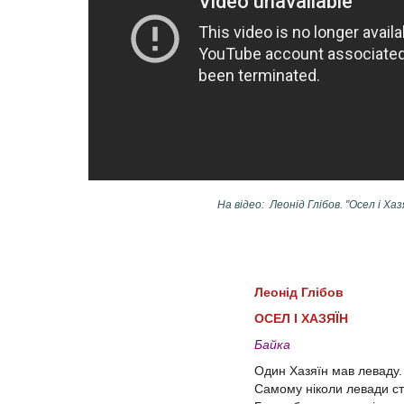
На відео: Леонід Глібов. "Осел і Хазя
Леонід Глібов
ОСЕЛ І ХАЗЯЇН
Байка
Один Хазяїн мав леваду.
Самому ніколи левади ст