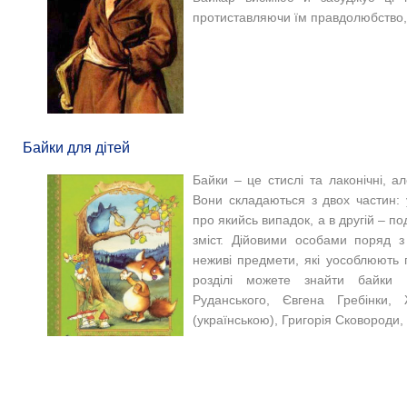
протиставляючи їм правдолюбство, 
Байки для дітей
Байки – це стислі та лаконічні, ал
Вони складаються з двох частин: 
про якийсь випадок, а в другій
–
под
зміст. Дійовими особами поряд 
неживі предмети, які уособлюють п
розділі можете знайти байки П
Руданського, Євгена Гребінки
(українською), Григорія Сковороди,