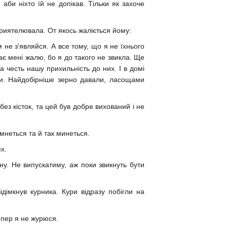
аби ніхто їй не допікав. Тільки як захоче
априятелювала. От якось жаліється йому:
 не з'являйся. А все тому, що я не їхнього
дає мені жалю, бо я до такого не звикла. Ще
за честь нашу прихильність до них. І в домі
и. Найдобірніше зерно давали, ласощами
без кісток, та цей був добре вихований і не
мнеться та й так минеться.
х.
ну. Не випускатиму, аж поки звикнуть бути
ідімкнув курника. Кури відразу побігли на
епер я не журюся.