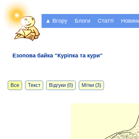
▲ Вгору
Блоги
Статті
Новин
Езопова байка "Куріпка та кури"
Все
Текст
Відгуки (0)
Мітки (3)