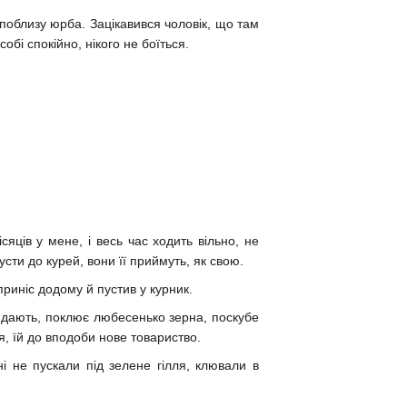
поблизу юрба. Зацікавився чоловік, що там
обі спокійно, нікого не боїться.
сяців у мене, і весь час ходить вільно, не
пусти до курей, вони її приймуть, як свою.
приніс додому й пустив у курник.
й дають, поклює любесенько зерна, поскубе
ся, їй до вподоби нове товариство.
ні не пускали під зелене гілля, клювали в