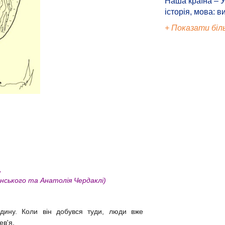
Наша країна – У
історія, мова: в
+ Показати біл
і,
ського та Анатолія Чердаклі)
дину. Коли він добувся туди, люди вже
ев'я.