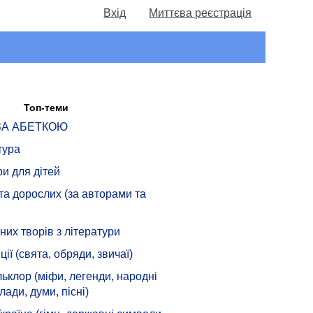
Вхід
Миттєва реєстрація
Топ-теми
 ЗА АБЕТКОЮ
тура
ри для дітей
 та дорослих (за авторами та
их творів з літератури
ції (свята, обряди, звичаї)
ьклор (міфи, легенди, народні
лади, думи, пісні)