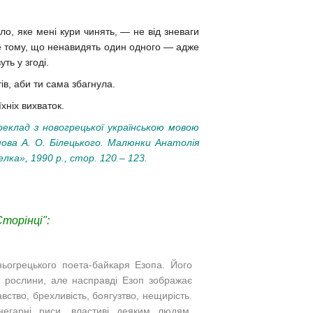
о, яке мені кури чинять, — не від зневаги
 не тому, що ненавидять один одного — адже
ть у згоді.
ів, аби ти сама збагнула.
хніх вихваток.
ереклад з новогрецької українською мовою
ва А. О. Білецького. Малюнки Анатолія
лка», 1990 р.
, стор. 120 – 123.
торінці":
ьогрецького поета-байкаря Езопа. Його
и, рослини, але насправді Езоп зображає
вство, брехливість, боягузтво, нещирість.
егарні риси, властиві деяким людям,