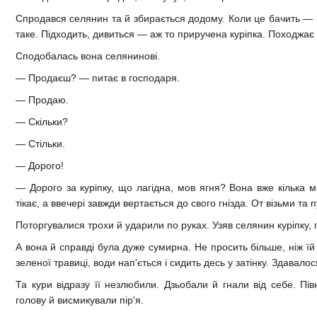
Спродався селянин та й збирається додому. Коли це бачить — 
таке. Підходить, дивиться — аж то приручена куріпка. Походжає с
Сподобалась вона селянинові.
— Продаєш? — питає в господаря.
— Продаю.
— Скільки?
— Стільки.
— Дорого!
— Дорого за куріпку, що лагідна, мов ягня? Вона вже кілька мі
тікає, а ввечері завжди вертається до свого гнізда. От візьми та 
Поторгувалися трохи й ударили по руках. Узяв селянин куріпку, 
А вона й справді була дуже сумирна. Не просить більше, ніж ї
зеленої травиці, води нап'ється і сидить десь у затінку. Здавало
Та кури відразу її незлюбили. Дзьобали й гнали від себе. Пів
голову й висмикували пір'я.