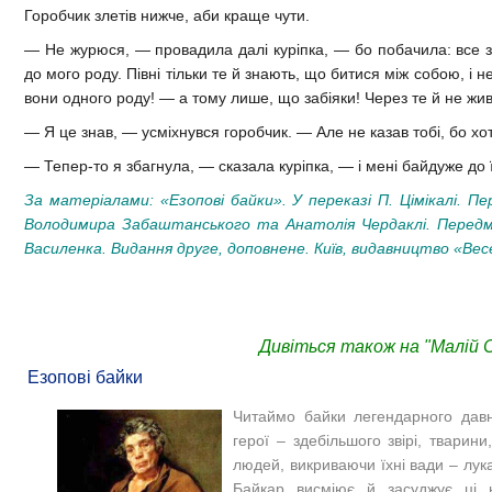
Горобчик злетів нижче, аби краще чути.
— Не журюся, — провадила далі куріпка, — бо побачила: все зл
до мого роду. Півні тільки те й знають, що битися між собою, і
вони одного роду! — а тому лише, що забіяки! Через те й не живу
— Я це знав, — усміхнувся горобчик. — Але не казав тобі, бо хот
— Тепер-то я збагнула, — сказала куріпка, — і мені байдуже до ї
За матеріалами:
«Езопові байки». У переказі П. Цімікалі. П
Володимира Забаштанського та Анатолія Чердаклі. Передмо
Василенка. Видання друге, доповнене. Київ, видавництво «Весе
Дивіться також на "Малій С
Езопові байки
Читаймо байки легендарного давн
герої – здебільшого звірі, тварин
людей, викриваючи їхні вади – лука
Байкар висміює й засуджує ці н