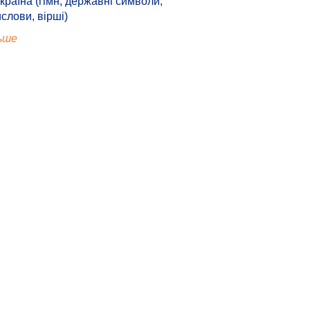
країна (гімн, державні символи,
ислови, вірші)
ьше