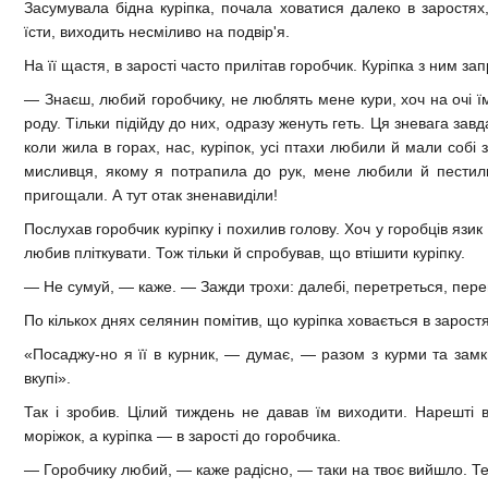
Засумувала бідна куріпка, почала ховатися далеко в заростях, 
їсти, виходить несміливо на подвір'я.
На її щастя, в зарості часто прилітав горобчик. Куріпка з ним з
— Знаєш, любий горобчику, не люблять мене кури, хоч на очі їм
роду. Тільки підійду до них, одразу женуть геть. Ця зневага зав
коли жила в горах, нас, куріпок, усі птахи любили й мали собі 
мисливця, якому я потрапила до рук, мене любили й пестил
пригощали. А тут отак зненавиділи!
Послухав горобчик куріпку і похилив голову. Хоч у горобців язик 
любив пліткувати. Тож тільки й спробував, що втішити куріпку.
— Не сумуй, — каже. — Зажди трохи: далебі, перетреться, пере
По кількох днях селянин помітив, що куріпка ховається в заростя
«Посаджу-но я її в курник, — думає, — разом з курми та замк
вкупі».
Так і зробив. Цілий тиждень не давав їм виходити. Нарешті в
моріжок, а куріпка — в зарості до горобчика.
— Горобчику любий, — каже радісно, — таки на твоє вийшло. Т