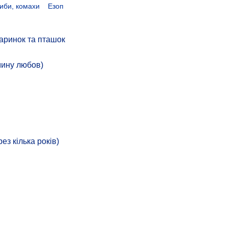
риби, комахи
Езоп
аринок та пташок
мину любов)
з кілька років)