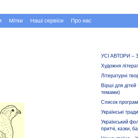
и
Мітки
Наші сервіси
Про нас
УСІ АВТОРИ –
Художня літера
Літературні тво
Вірші для дітей
темами)
Список програмн
Українські тради
Український фол
притчі, казки, ба