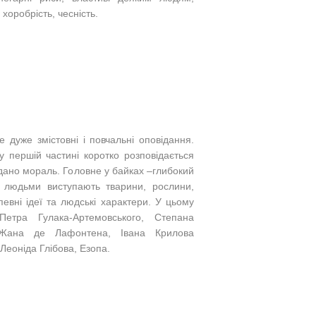
хоробрість, чесність.
е дуже змістовні і повчальні оповідання.
у першій частині коротко розповідається
ано мораль. Головне у байках –глибокий
з людьми виступають тварини, рослини,
евні ідеї та людські характери.
У цьому
етра Гулака-Артемовського, Степана
, Жана де Лафонтена, Івана Крилова
 Леоніда Глібова, Езопа.