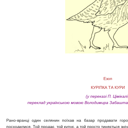
Езоп
КУРІПКА ТА КУРИ
(у переказі П. Цімікал
переклад українською мовою Володимира Забаштан
Рано-вранці один селянин поїхав на базар продавати горо
посходилися. Той продає, той купує, а той просто тиняється зніч