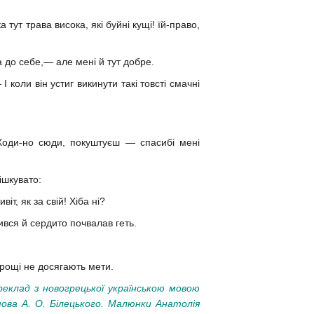
тут трава висока, які буйні кущі! їй-право,
 до себе,— але мені й тут добре.
 коли він устиг викинути такі товсті смачні
 Ходи-но сюди, покуштуєш — спасибі мені
ішкувато:
т, як за свій! Хіба ні?
ився й сердито почвалав геть.
рощі не досягають мети.
ереклад з новогрецької українською мовою
ва А. О. Білецького. Малюнки Анатолія