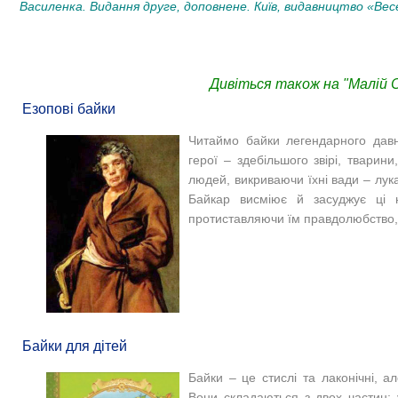
Василенка. Видання друге, доповнене. Київ, видавництво «Весе
Дивіться також на "Малій С
Езопові байки
Читаймо байки легендарного давн
герої – здебільшого звірі, тварин
людей, викриваючи їхні вади – лука
Байкар висміює й засуджує ці н
протиставляючи їм правдолюбство, 
Байки для дітей
Байки – це стислі та лаконічні, ал
Вони складаються з двох частин: 