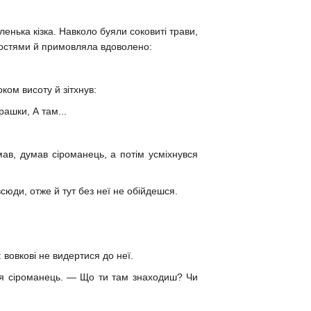
ленька кізка. Навколо буяли соковиті трави,
ростями й примовляла вдоволено:
!
оком висоту й зітхнув:
рашки, А там...
мав, думав сіроманець, а потім усміхнувся
сюди, отже й тут без неї не обійдешся.
вовкові не видертися до неї.
ся сіроманець. — Що ти там знаходиш? Чи