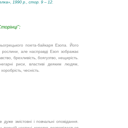
лка», 1990 р.
, стор. 9 – 12.​
торінці":
ьогрецького поета-байкаря Езопа. Його
и, рослини, але насправді Езоп зображає
вство, брехливість, боягузтво, нещирість.
егарні риси, властиві деяким людям,
хоробрість, чесність.
е дуже змістовні і повчальні оповідання.
у першій частині коротко розповідається