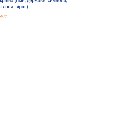
країна (гімн, державні символи,
ислови, вірші)
ьше