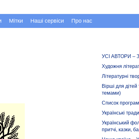
и
Мітки
Наші сервіси
Про нас
УСІ АВТОРИ –
Художня літера
Літературні тво
Вірші для дітей
темами)
Список програмн
Українські тради
Український фол
притчі, казки, ба