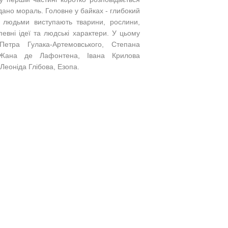
ано мораль. Головне у байках - глибокий
з людьми виступають тварини, рослини,
евні ідеї та людські характери.
У цьому
етра Гулака-Артемовського, Степана
, Жана де Лафонтена, Івана Крилова
 Леоніда Глібова, Езопа.