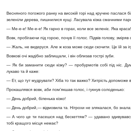
Весняного погожого ранку на високій горі над кручею паслася бі
зеленіли дерева, пишнилися кущі. Ласувала кізка смачними па
— Ме-е-е! Ме-е-е! Як гарно в горах, коли все зеленіє. Яка краса
Вовк, пробігаючи під горою, почув її голос. Підвів голову, зміряв 
— Жаль, не видеруся. Але ж коза може сюди скочити. Це їй за іг
Вовкові очі жадібно заблищали, і він облизав гострі зуби.
— Як би заманити сюди кізку? — пробурмотів собі під ніс. Ду
лукаво та й каже:
— Ет, що тут мудрувати? Хіба то так важко? Хитрість допоможе в
Прокашлявся вовк, аби пом'якшав голос, і гукнув солоденько:
— День добрий, біленька кізко!
— День добрий,— відмовила та. Нітрохи не злякалася, бо знала: 
— А чого це ти пасешся над бескеттям? — удавано здивував
тобі кращого місця немає?