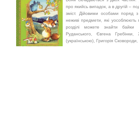
про якийсь випадок, а в другій
–
под
зміст. Дійовими особами поряд 
неживі предмети, які уособлюють п
розділі можете знайти байки П
Руданського, Євгена Гребінки
(українською), Григорія Сковороди,