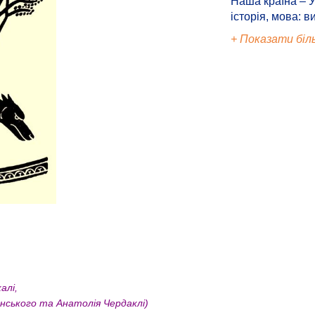
Наша країна – У
історія, мова: в
+ Показати біл
калі,
ського та Анатолія Чердаклі)