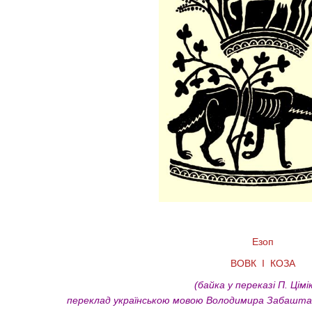
Езоп
ВОВК І КОЗА
(байка у переказі П. Цімі
переклад українською мовою Володимира Забаштан