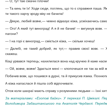
— О, тут такі смачні гілочки!
— Та кинь ти їх! Ходи сюди, поглянь, що то є справжня паша. Яка 
ти такого харчу зроду-віку не бачила!
— Дякую, любий вовче,— чемно відказує кізка, усміхаючись сама
— Ого! А який тут виноград! А я й не бачив! — вигукнув вовк. — І
пагони?
— І на горі є виноград,— сміється кізка, — скільки хочеш!
— Далебі, не такий добрий, як тут,— правив своєї вовк. —
скажеш.
Кізці урвався терпець; нахилилася вона над кручею й каже насм
— Ой, вовче, вовче! Здається мені — клопочешся не так за мій живі
Побачив вовк, що пошився в дурні, та й прикусив язика. Похнюп
А кізка напаслася й пішла собі відпочивати.
Отож коли шахраї мають справу з розумними людьми — їхні хит
За матеріалами:
«Езопові байки». У переказі П. Цімікалі. П
Володимира Забаштанського та Анатолія Чердаклі. Передмо