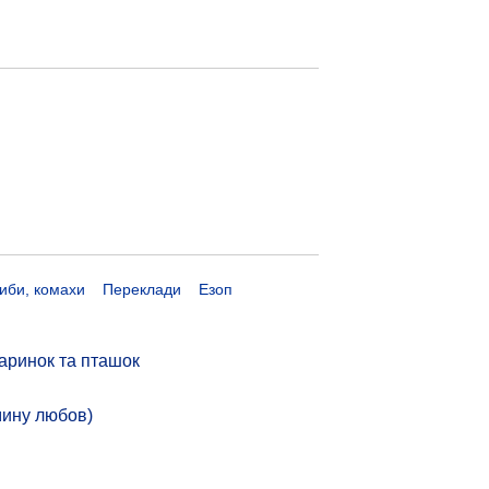
риби, комахи
Переклади
Езоп
аринок та пташок
мину любов)