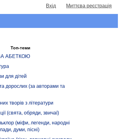
Вхід
Миттєва реєстрація
Топ-теми
 ЗА АБЕТКОЮ
тура
ри для дітей
 та дорослих (за авторами та
их творів з літератури
ції (свята, обряди, звичаї)
ьклор (міфи, легенди, народні
лади, думи, пісні)