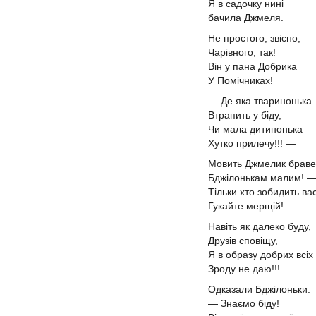
Я в садочку нині
бачила Джмеля.
Не простого, звісно,
Чарівного, так!
Він у пана Добрика
У Помічниках!
— Де яка тваринонька
Втрапить у біду,
Чи мала дитинонька —
Хутко прилечу!!! —
Мовить Джмелик браве
Бджілонькам малим! 
Тільки хто зобидить ва
Гукайте мерщій!
Навіть як далеко буду,
Друзів сповіщу,
Я в образу добрих всіх
Зроду не даю!!!
Одказали Бджілоньки:
— Знаємо біду!