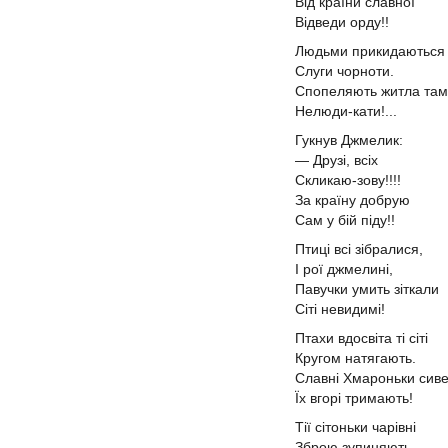
Від країни славної
Відведи орду!!
Людьми прикидаються
Слуги чорноти.
Спопеляють житла там
Нелюди-кати!...
Гукнув Джмелик:
— Друзі, всіх
Скликаю-зову!!!!
За країну добрую
Сам у бій піду!!
Птиці всі зібралися,
І рої джмелині,
Павучки умить зіткали
Сіті невидимі!
Птахи вдосвіта ті сіті
Кругом натягають.
Славні Хмароньки сиве
Їх вгорі тримають!
Тії сітоньки чарівні
Зброю зупиняють