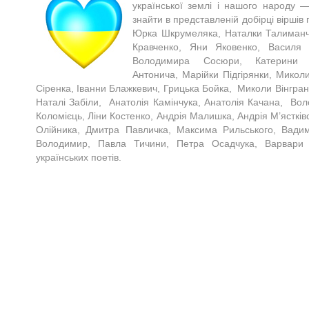
української землі і нашого народу —
знайти в представленій добірці віршів 
Юрка Шкрумеляка, Наталки Талиманчу
Кравченко, Яни Яковенко, Василя 
Володимира Сосюри, Катерини Пе
Антонича, Марійки Підгірянки, Микол
Сіренка, Іванни Блажкевич, Грицька Бойка, Миколи Вінгран
Наталі Забіли, Анатолія Камінчука, Анатолія Качана, Во
Коломієць, Ліни Костенко, Андрія Малишка, Андрія М’ястків
Олійника, Дмитра Павличка, Максима Рильського, Вади
Володимир, Павла Тичини, Петра Осадчука, Варвари 
українських поетів.