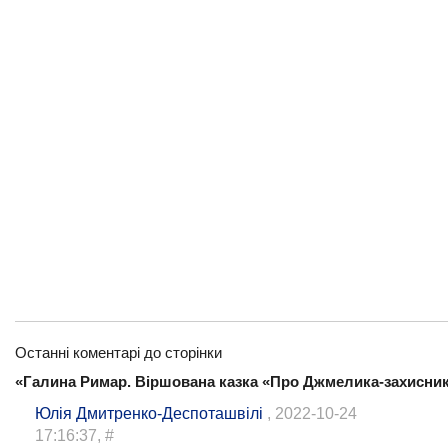
Останні коментарі до сторінки
«Галина Римар. Віршована казка «Про Джмелика-захисник
Юлiя Дмитренко-Деспоташвiлi
, 2022-10-24
17:16:37,
#