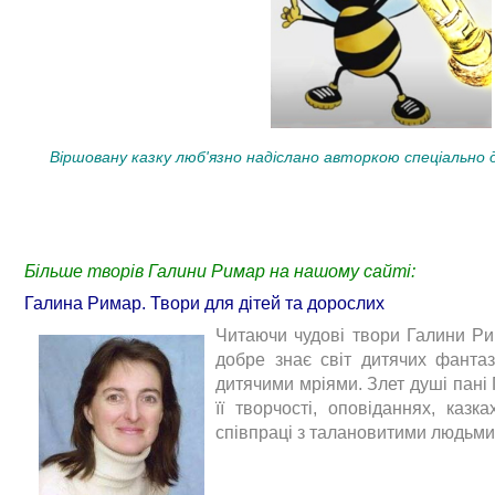
Віршовану казку люб'язно надіслано авторкою спеціально д
Більше творів Галини Римар на нашому сайті:
Галина Римар. Твори для дітей та дорослих
Читаючи чудові твори Галини Ри
добре знає світ дитячих фантаз
дитячими мріями. Злет душі пані
її творчості, оповіданнях, казка
співпраці з талановитими людьми