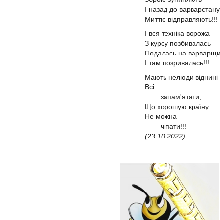
І назад до варварстану
Миттю відправляють!!!
І вся техніка ворожа
З курсу позбивалась —
Подалась на варварщ
І там позривалась!!!
Мають нелюди віднині
Всі
запам'ятати,
Що хорошую країну
Не можна
чіпати!!!
(23.10.2022)