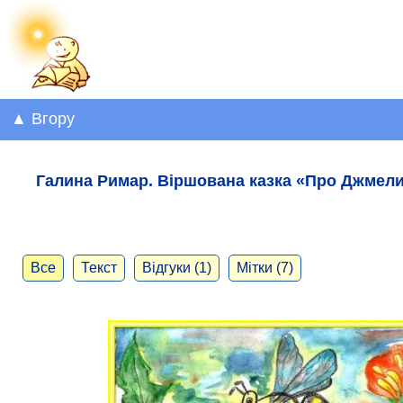
▲ Вгору
Галина Римар. Віршована казка «Про Джмели
Все
Текст
Відгуки (1)
Мітки (7)