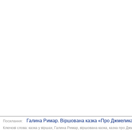
Галина Римар. Віршована казка «Про Джмелик
Посилання:
Ключові слова: казка у віршах, Галина Римар, віршована казка, казка про Джм