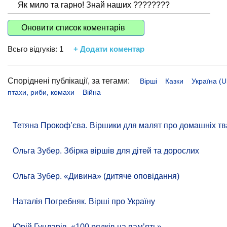
Як мило та гарно! Знай наших ????????
Оновити список коментарів
Всьго відгуків:
1
+ Додати коментар
Споріднені публікації, за тегами:
Вірші
Казки
Україна (U
птахи, риби, комахи
Війна
Тетяна Прокоф’єва. Віршики для малят про домашніх тв
Ольга Зубер. Збірка віршів для дітей та дорослих
Ольга Зубер. «Дивина» (дитяче оповідання)
Наталія Погребняк. Вірші про Україну
Юрій Гундарів. «100 рядків на памʼять»