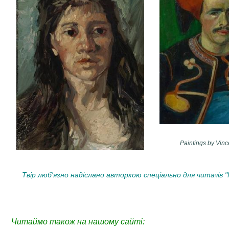
Paintings by Vin
Твір люб'язно надіслано авторкою спеціально для читачів "
Читаймо також на нашому сайті: