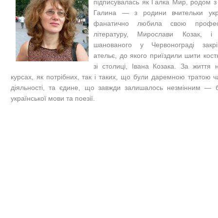
підписувалась як Галка Мир, родом з
Галина — з родини вчительки укр
фанатично любила свою профес
літературу, Мирослави Козак, і
шанованого у Червонограді закрі
ательє, до якого приїздили шити кост
зі столиці, Івана Козака. За життя 
курсах, як потрібних, так і таких, що були даремною тратою ч
діяльності, та єдине, що завжди залишалось незмінним —
української мови та поезії.