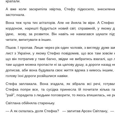
крапали.
А вже коли заскрипіла хвіртка, Стефу підкосило, знесилен
застогнала.
Вона теж чула тих агітаторів. Але не йняла їм віри. А Стефко
кордоном, нарешті будується новий світ, справжній, у якому д
ідею, мову, за розвиток. Він навіть не намагався шукати пі
читати, випитувати в інших.
Пішов. І пропав. Лише через рік один чоловік, з вигляду дуже з
лист з України, у якому Стефко повідомив, що все там зовсім н
що він потрапив у таке багно, звідки не вибратись взагалі, що
там щодня можна пропасти ні за цапову душу, а дороги назад н
дописав, аби вона будувала своє життя вдома з кимось іншим, 
голову їхні дороги розійшлися навіки.
Стефа заплакала. Вона згадала, як зібрала всі речі, готува
Стефка попри все, та сусідка принесла їй почитати кілька г
"рай", порадила з людьми поговорити, то якось втишилась, не р
Світлана обійняла стареньку.
— А як склалась доля Стефка? — запитав Арсен Світлану, — 