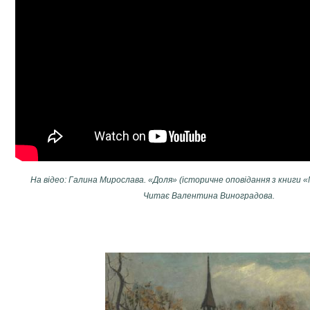
На відео: Галина Мирослава. «Доля» (історичне оповідання з книги 
Читає Валентина Виноградова.