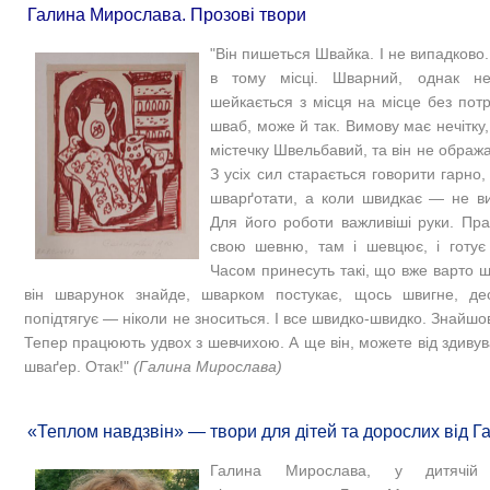
Галина Мирослава. Прозові твори
"Він пишеться Швайка. І не випадково.
в тому місці. Шварний, однак 
шейкається з місця на місце без потр
шваб, може й так. Вимову має нечітку,
містечку Швельбавий, та він не ображ
З усіх сил старається говорити гарно
шварґотати, а коли швидкає — не ви
Для його роботи важливіші руки. Пр
свою шевню, там і шевцює, і готує
Часом принесуть такі, що вже варто ш
він шварунок знайде, шварком постукає, щось швигне, де
попідтягує — ніколи не зноситься. І все швидко-швидко. Знайшо
Тепер працюють удвох з шевчихою. А ще він, можете від здивув
шваґер. Отак!"
(Галина Мирослава)
«Теплом навдзвін» — твори для дітей та дорослих від 
Галина Мирослава, у дитячій 