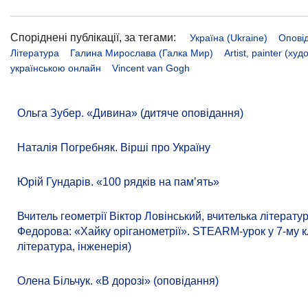
Споріднені публікації, за тегами:
Україна (Ukraine)
Опові
Література
Галина Мирослава (Галка Мир)
Artist, painter (ху
українською онлайн
Vincent van Gogh
Ольга Зубер. «Дивина» (дитяче оповідання)
Наталія Погребняк. Вірші про Україну
Юрій Гундарів. «100 рядків на памʼять»
Вчитель геометрії Віктор Ловінський, вчителька літерат
Федорова: «Хайку оріганометрії». STEARM-урок у 7-му кл
література, інженерія)
Олена Більчук. «В дорозі» (оповідання)