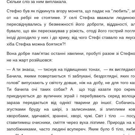
Скільки сліз за ним виплакала.
Стефко був як підкинута вгору монета, що падає на ''любить'', аб
от на ребрі не стоятиме. У селі Стефка вважали людиною
пересвідчувались у безмежності його доброти, відданості, але
бувало, що він перескакував у різкість, отоді його гострий погл
іноді доходило у них і до крику, від чого Стефі ставало на яку
хіба Стефка можна боятися?!
Вона добре пам'ятає останні хвилини, пробуті разом зі Стефко
не на жарт розійшовся:
— А ти знаєш, — тиснув на підвищених тонах, — як виглядают
Бачила, якими повертаються ті заблукані, бездоглядні, яких г
голові" випускають у світоту довше, ніж на добу, не для того ка
Ти бачила очі таких собак? А що тоді казати про окреми
приєднуються до вуличних зграй і перебувають серед волоцю
зараза передається від однієї тварини до іншої. Собачись
згустками бруду на шкірі, з залисинами, зі злиплими ков
хворобами, здичавілі, зранені, хворі, чужі. Світ і тіло — по
ставитимеш очисники, сміття через вуха лізтиме. Природа на к
запобіжниками, часто людині всупереч. Яким було б тіло, якби