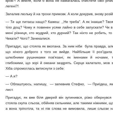
кров?! А земля, коли б вона не намагалась очистити свої річи
легені?!
Запалив люльку й на трохи примовк. А коли докурив, знову розі
— Ти ще питаєш нащо? Кажеш: ,,Не треба". А як інакше? Твоя 
тіло дощ? Чому я повинен усяке лайно в себе запускати? Чи в 
мені різниця, хто мудрий, хто дурний? Так ніхто не робить, т
Чекати? Чого? Зачекалися.
Пригадує, що стояла як вкопана. За ним ніби була правда, але
що нічого доброго з того не вийде. Найбільше її роз'їдал
шлюбними рушниками пов'язані, як іменами й ночами, 
глибокими, що зорі й океани заздрять. Серце калатало, мов з
Хіба спромоглась витиснути з себе:
— А я?
— Облаштуюсь, напишу, — запевнив Стефко, — Приїдеш, як
лист.
Пригадує, як вже біля дверей він зупинився, різко обернувся 
стояла скупа сльоза, обійняв сильними, але такими ніжними, щ
а вона тріпотіла, та ні пів слова не вимовила, лише сльози н