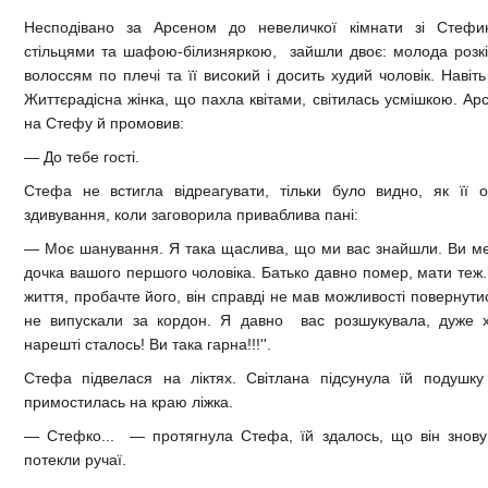
Несподівано за Арсеном до невеличкої кімнати зі Стефи
стільцями та шафою-білизняркою, зайшли двоє: молода розкі
волоссям по плечі та її високий і досить худий чоловік. Навіт
Життєрадісна жінка, що пахла квітами, світилась усмішкою. Ар
на Стефу й промовив:
— До тебе гості.
Стефа не встигла відреагувати, тільки було видно, як її о
здивування, коли заговорила приваблива пані:
— Моє шанування. Я така щаслива, що ми вас знайшли. Ви ме
дочка вашого першого чоловіка. Батько давно помер, мати теж.
життя, пробачте його, він справді не мав можливості повернути
не випускали за кордон. Я давно вас розшукувала, дуже х
нарешті сталось! Ви така гарна!!!''.
Стефа підвелася на ліктях. Світлана підсунула їй подушку
примостилась на краю ліжка.
— Стефко... — протягнула Стефа, їй здалось, що він знову
потекли ручаї.