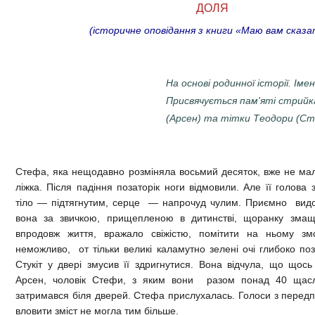
ДОЛЯ
(історичне оповідання з книги «Маю вам сказа
На основі родинної історії. Імен
Присвячується пам'яті стрий
(Арсен) та тітки Теодори (Ст
Стефа, яка нещодавно розміняла восьмий десяток, вже не мал
ліжка. Після падіння позаторік ноги відмовили. Але її голова
тіло — підтягнутим, серце — напрочуд чулим. Приємно видо
вона за звичкою, прищепленою в дитинстві, щоранку змащ
впродовж життя, вражало свіжістю, помітити на ньому з
неможливо, от тільки великі каламутно зелені очі глибоко по
Стукіт у двері змусив її здригнутися. Вона відчула, що щось
Арсен, чоловік Стефи, з яким вони разом понад 40 щасли
затримався біля дверей. Стефа прислухалась. Голоси з передп
вловити зміст не могла тим більше.