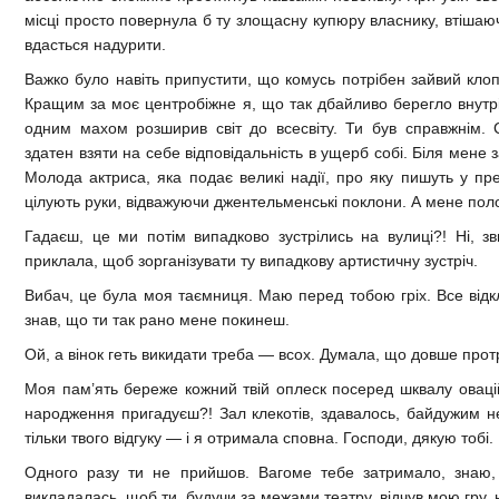
місці просто повернула б ту злощасну купюру власнику, втішаю
вдасться надурити.
Важко було навіть припустити, що комусь потрібен зайвий клоп
Кращим за моє центробіжне я, що так дбайливо берегло внутріш
одним махом розширив світ до всесвіту. Ти був справжнім. 
здатен взяти на себе відповідальність в ущерб собі. Біля мене
Молода актриса, яка подає великі надії, про яку пишуть у пресі
цілують руки, відважуючи джентельменські поклони. А мене пол
Гадаєш, це ми потім випадково зустрілись на вулиці?! Ні, зв
приклала, щоб зорганізувати ту випадкову артистичну зустріч.
Вибач, це була моя таємниця. Маю перед тобою гріх. Все відк
знав, що ти так рано мене покинеш.
Ой, а вінок геть викидати треба — всох. Думала, що довше про
Моя пам’ять береже кожний твій оплеск посеред шквалу овацій 
народження пригадуєш?! Зал клекотів, здавалось, байдужим не
тільки твого відгуку — і я отримала сповна. Господи, дякую тобі.
Одного разу ти не прийшов. Вагоме тебе затримало, знаю, 
викладалась, щоб ти, будучи за межами театру, відчув мою гру, 