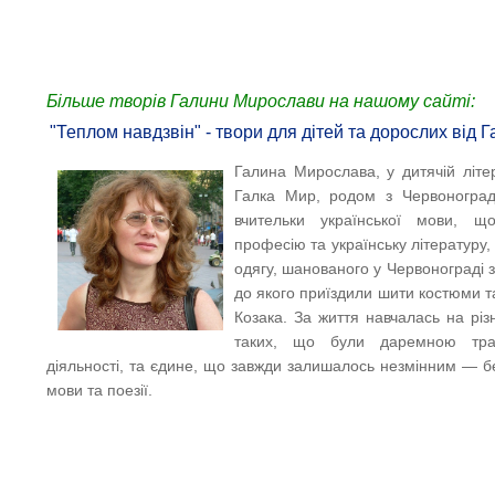
Більше творів Галини Мирослави на нашому сайті:
"Теплом навдзвін" - твори для дітей та дорослих від
Галина Мирослава, у дитячій літер
Галка Мир, родом з Червоногра
вчительки української мови, 
професію та українську літературу,
одягу, шанованого у Червонограді з
до якого приїздили шити костюми та 
Козака. За життя навчалась на різн
таких, що були даремною тра
діяльності, та єдине, що завжди залишалось незмінним — б
мови та поезії.