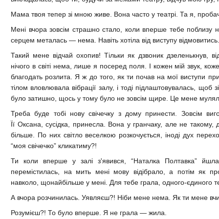
Мама твоя тепер зі мною живе. Вона часто у театрі. Та я, пробач,
Мені вчора зовсім страшно стало, коли вперше тебе поблизу не
серцем металась — нема. Навіть хотіла від виступу відмовитись
Такий мене відчай охопив! Тільки як дзвоник дзеленькнув, від
нічого в світі нема, лише я посеред поля. І кожен мій звук, кож
благодать розлита. Я ж до того, як ти почав на мої виступи пр
тілом вловлювала вібрації залу, і тоді підлаштовувалась, щоб 
було затишно, щось у тому було не зовсім щире. Це мене мулял
Треба буде тобі нову свічечку з дому принести. Зовсім виго
Її Оксана, сусідка, принесла. Вона у гранчаку, але не такому, 
більше. По них світло веселкою розкочується, іноді дух пере
“моя свічечко” кликатиму?!
Ти коли вперше у залі з'явився, “Наталка Полтавка” йшл
перемістилась, на мить мені мову відібрало, а потім як п
навколо, щонайбільше у мені. Для тебе грала, одного-єдиного те
А вчора розчинилась. Уявляєш?! Ніби мене нема. Як ти мене вчи
Розумієш?! То було вперше. Я не грала — жила.