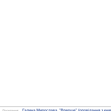
Галина Мирослава. "Вперше" (оповідання з книг
Посилання: