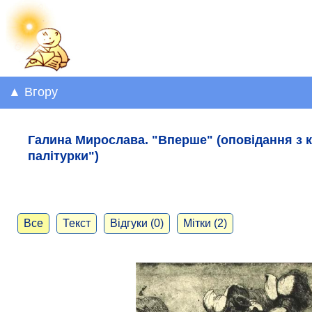
▲ Вгору
Галина Мирослава. "Вперше" (оповідання з 
палітурки")
Все
Текст
Відгуки (0)
Мітки (2)