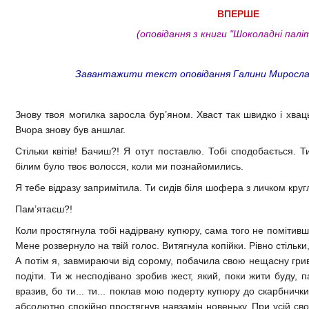
ВПЕРШЕ
(оповідання з книги "Шоколадні палі
Завантажити текст оповідання Галини Мирослави
Знову твоя могилка заросла бур’яном. Хваст так швидко і хвац
Вчора знову був аншлаг.
Стільки квітів! Бачиш?! Я отут поставлю. Тобі сподобається. 
білим було твоє волосся, коли ми познайомились.
Я тебе відразу запримітила. Ти сидів біля шофера з личком кругл
Пам’ятаєш?!
Коли простягнула тобі надірвану купюру, сама того не помітивш
Мене розвернуло на твій голос. Витягнула копійки. Рівно стільки,
А потім я, завмираючи від сорому, побачила свою нещасну гривн
подіти. Ти ж несподівано зробив жест, який, поки жити буду, 
вразив, бо ти... ти... поклав мою подерту купюру до скарбнички
абсолютно спокійно простягнув навзамін новеньку. При усій сво