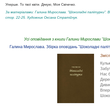
Уперше. То твої квіти. Дякую, Моя Свічечко.
За матеріалами: Галина Мирослава. "Шоколадні палітурки". Ви
стор. 22-25.
Художник Оксана Стратійчук.​
Усі оповідання з книги Галини Мирослави "Шо
Галина Мирослава. Збірка оповідань "Шоколадні паліту
Зміс
Куль
Забу
Нас б
Дере
Диви
Впер
Шоко