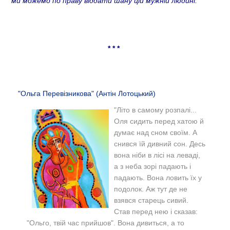
ми можемо по праву віддати шану цій мужній людині.
* * *
"Ольга Перевізникова" (Антін Лотоцький)
"
Літо в самому розпалі...
Оля сидить перед хатою й
думає над сном своїм. А
снився їй дивний сон. Десь
вона ніби в лісі на леваді,
а з неба зорі падають і
падають. Вона ловить їх у
подолок. Аж тут де не
взявся старець сивий.
Став перед нею і сказав:
"Ольго, твій час прийшов". Вона дивиться, а то