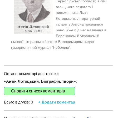
Тернопільської області) в сім’ї
галицького педагога і
письменника Льва
Лотоцького. Літературний
талант в Антона проявився
рано. Уже під час навчання в
Бережанській українській
гімназії він разом з братом Володимиром видав
гумористичний журнал “Небелиці”.
Останні коментарі до сторінки
«Антін Лотоцький. Біографія, твори»:
Оновити список коментарів
Всьго відгуків:
0
+ Додати коментар