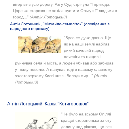
вітер віяв усю дорогу. Аж у Суді стрінула її пригода.
Царська сторожа не хотіла пустити Ольгу з її людьми в
город..."
(Антін Лотоцький)
Антін Лотоцький, "Михайло-семиліток" (оповідання з
народного переказу)
"Було се дуже давно. Ще
як на наші землі набігав
дикий кочовий народ
печеніги та нищив і
руйнував села й міста, а людей убивав або забирав
у тяжку неволю. А панував тоді в нашому славному
золотоверхому Києві князь Володимир..."
(Антін
Лотоцький)
Антін Лотоцький. Казка "Котигорошок"
"Не було на всьому Опіллі
кращої сторононьки за оту
долину над річкою, що вся