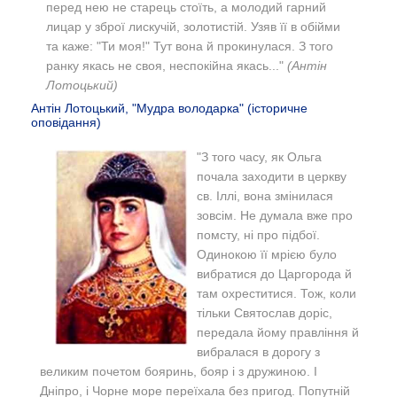
перед нею не старець стоїть, а молодий гарний
лицар у зброї лискучій, золотистій. Узяв її в обійми
та каже: "Ти моя!" Тут вона й прокинулася. З того
ранку якась не своя, неспокійна якась..."
(Антін
Лотоцький)
Антін Лотоцький, "Мудра володарка" (історичне
оповідання)
"
З того часу, як Ольга
почала заходити в церкву
св. Іллі, вона змінилася
зовсім. Не думала вже про
помсту, ні про підбої.
Одинокою її мрією було
вибратися до Царгорода й
там охреститися. Тож, коли
тільки Святослав доріс,
передала йому правління й
вибралася в дорогу з
великим почетом бояринь, бояр і з дружиною.
І
Дніпро, і Чорне море переїхала без пригод. Попутній