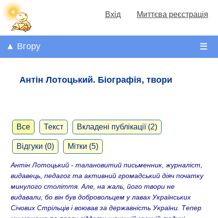
Вхід
Миттєва реєстрація
▲ Вгору
☰
Антін Лотоцький. Біографія, твори
Все
Текст
Вкладені публікації (2)
Відгуки (0)
Мітки (5)
Антін Лотоцький - талановитий письменник, журналіст,
видавець, педагог та активний громадський діяч початку
минулого століття. Але, на жаль, його твори не
видавали, бо він був добровольцем у лавах Українських
Січових Стрільців і воював за державність України. Тепер