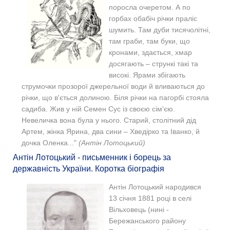
поросла очеретом. А по
горбах обабіч річки праліс
шумить. Там дуби тисячолітні,
там граби, там буки, що
кронами, здається, хмар
досягають – стрункі такі та
високі. Ярами збігають
струмочки прозорої джерельної води й вливаються до
річки, що в'ється долиною. Біля річки на пагорбі стояла
садиба. Жив у ній Семен Сус із своєю сім'єю.
Невеличка вона була у нього. Старий, столітний дід
Артем, жінка Ярина, два сини – Хведірко та Іванко, й
дочка Оленка..."
(Антін Лотоцький)
Антін Лотоцький - письменник і борець за
державність України. Коротка біографія
Антін Лотоцький народився
13 січня 1881 році в селі
Вільховець (нині -
Бережанського району