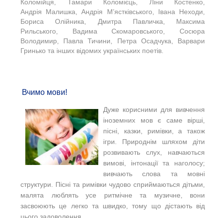
Коломійця, Тамари Коломієць, Ліни Костенко,
Андрія Малишка, Андрія М’ястківського, Івана Неходи,
Бориса Олійника, Дмитра Павличка, Максима
Рильського, Вадима Скомаровського, Сосюра
Володимир, Павла Тичини, Петра Осадчука, Варвари
Гринько та інших відомих українських поетів.
Вчимо мови!
Дуже корисними для вивчення
іноземних мов є саме вірші,
пісні, казки, римівки, а також
ігри. Природнім шляхом діти
розвивають слух, навчаються
вимові, інтонації та наголосу;
вивчають слова та мовні
структури. Пісні та римівки чудово сприймаються дітьми,
малята люблять усе ритмічне та музичне, вони
засвоюють це легко та швидко, тому що дістають від
цього задоволення.