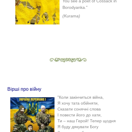
You see a poet of Cossack in
Borodyanka."
(Kurama)
Вірші про війну
"Коли закінчиться війна,
Я хочу тата обійняти,
Сказати сонячні слова
І повести його до хати,
Ти – наш Герой! Тепер щодня
Я буду дякувати Богу