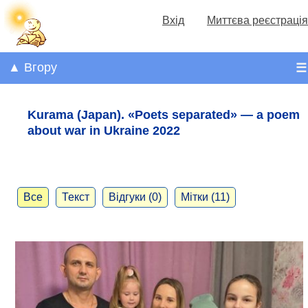
Вхід
Миттєва реєстрація
▲ Вгору
☰
Kurama (Japan). «Poets separated» — a poem
about war in Ukraine 2022
Все
Текст
Відгуки (0)
Мітки (11)