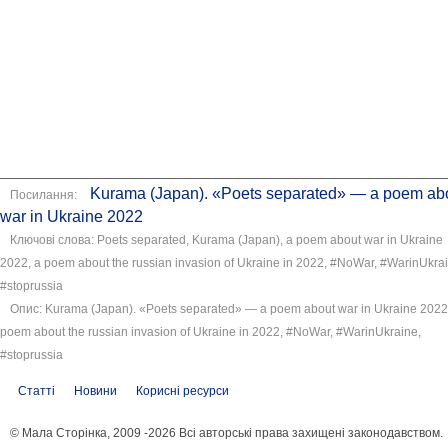
Kurama (Japan). «Poets separated» — a poem ab
Посилання:
war in Ukraine 2022
Ключові слова: Poets separated, Kurama (Japan), a poem about war in Ukraine
2022, a poem about the russian invasion of Ukraine in 2022, #NoWar, #WarinUkrai
#stoprussia
Опис: Kurama (Japan). «Poets separated» — a poem about war in Ukraine 2022
poem about the russian invasion of Ukraine in 2022, #NoWar, #WarinUkraine,
#stoprussia
Статті
Новини
Корисні ресурси
© Мала Сторінка, 2009 -2026 Всі авторські права захищені законодавством.