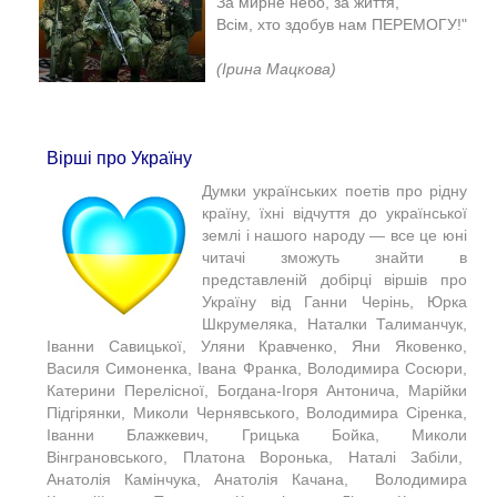
За мирне небо, за життя,
Всім, хто здобув нам ПЕРЕМОГУ!"
(Ірина Мацкова)​
Вірші про Україну
Думки українських поетів про рідну
країну, їхні відчуття до української
землі і нашого народу — все це юні
читачі зможуть знайти в
представленій добірці віршів про
Україну від Ганни Черінь, Юрка
Шкрумеляка, Наталки Талиманчук,
Іванни Савицької, Уляни Кравченко, Яни Яковенко,
Василя Симоненка, Івана Франка, Володимира Сосюри,
Катерини Перелісної, Богдана-Ігоря Антонича, Марійки
Підгірянки, Миколи Чернявського, Володимира Сіренка,
Іванни Блажкевич, Грицька Бойка, Миколи
Вінграновського, Платона Воронька, Наталі Забіли,
Анатолія Камінчука, Анатолія Качана, Володимира