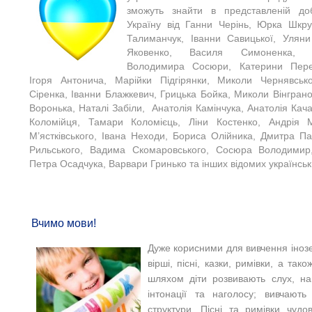
зможуть знайти в представленій доб
Україну від Ганни Черінь, Юрка Шкру
Талиманчук, Іванни Савицької, Уляни
Яковенко, Василя Симоненка, 
Володимира Сосюри, Катерини Перел
Ігоря Антонича, Марійки Підгірянки, Миколи Чернявськ
Сіренка, Іванни Блажкевич, Грицька Бойка, Миколи Вінгран
Воронька, Наталі Забіли, Анатолія Камінчука, Анатолія Ка
Коломійця, Тамари Коломієць, Ліни Костенко, Андрія 
М’ястківського, Івана Неходи, Бориса Олійника, Дмитра П
Рильського, Вадима Скомаровського, Сосюра Володимир
Петра Осадчука, Варвари Гринько та інших відомих українськ
Вчимо мови!
Дуже корисними для вивчення іноз
вірші, пісні, казки, римівки, а так
шляхом діти розвивають слух, на
інтонації та наголосу; вивчають
структури. Пісні та римівки чуд