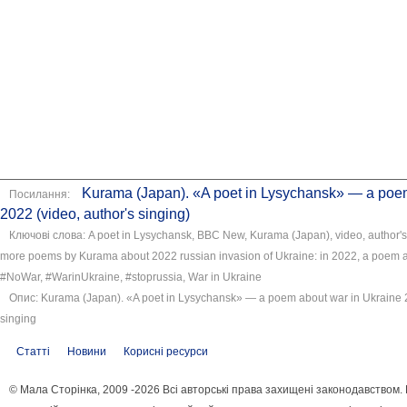
Kurama (Japan). «A poet in Lysychansk» — a poem
Посилання:
2022 (video, author's singing)
Ключові слова: A poet in Lysychansk, BBC New, ​Kurama (Japan), video, author'
more poems by Kurama about 2022 russian invasion of Ukraine: in 2022, a poem a
#NoWar, #WarinUkraine, #stoprussia, War in Ukraine
Опис: Kurama (Japan). «A poet in Lysychansk» — a poem about war in Ukraine 2
singing
Статті
Новини
Корисні ресурси
© Мала Сторінка, 2009 -2026 Всі авторські права захищені законодавством.