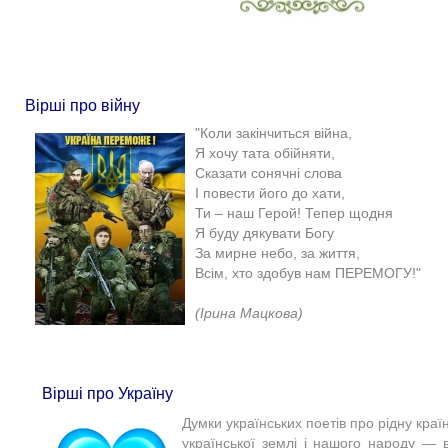
Вірші про війну
"Коли закінчиться війна,
Я хочу тата обійняти,
Сказати сонячні слова
І повести його до хати,
Ти – наш Герой! Тепер щодня
Я буду дякувати Богу
За мирне небо, за життя,
Всім, хто здобув нам ПЕРЕМОГУ!"
(Ірина Мацкова)​
Вірші про Україну
Думки українських поетів про рідну країну
української землі і нашого народу — в