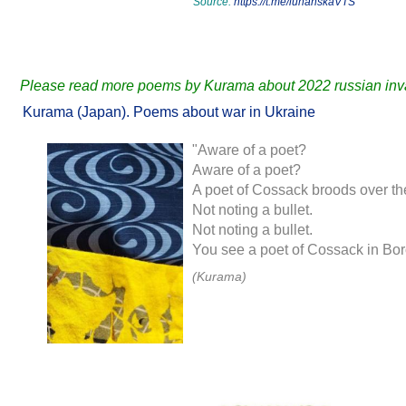
Source:
https://t.me/luhanskaVTS
Please read more poems by Kurama about 2022 russian inva
Kurama (Japan). Poems about war in Ukraine
"Aware of a poet?
Aware of a poet?
A poet of Cossack broods over th
Not noting a bullet.
Not noting a bullet.
You see a poet of Cossack in Bo
(Kurama)