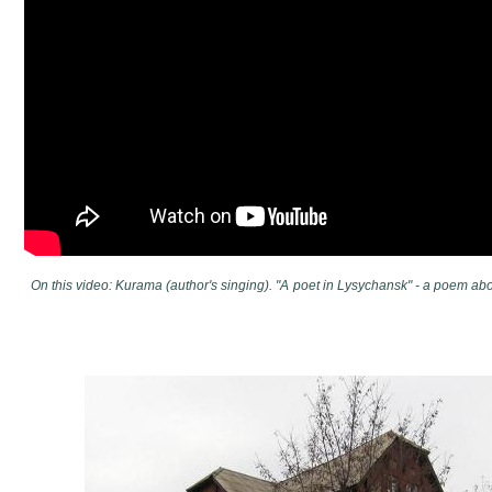
On this video: Kurama (author's singing). "A
poet in Lysychansk" - a poem abo